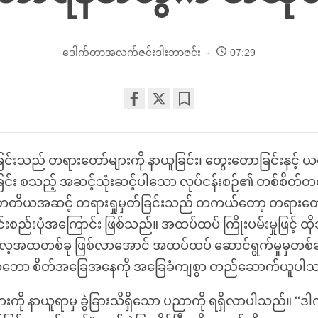
ဒေါက်တာအလက်ဇင်းဒါးဘာဇင်း
07:29
Share
Bookmark
on
facebook
ြင်းသည် တရားတော်များကို နာယူခြင်း၊ တွေးတောခြင်းနှင့် ယင
ြင်း စသည့် အဆင့်သုံးဆင့်ပါသော လုပ်ငန်းစဉ်၏ တစ်စိတ်တစ်ပိ
ိယအဆင့် တရားရှုမှတ်ခြင်းသည် တကယ်တော့ တရားတော်
းစည်းပုံအကြောင်း ဖြစ်သည်။ အထပ်ထပ် ကြိုးပမ်းမှုဖြင့် ထိုသ
အထတစ်ခု ဖြစ်လာအောင် အထပ်ထပ် ဆောင်ရွက်မှုမှတစ်ဆင့်
သဘော စိတ်အခြေအနေကို အခြေခံကျစွာ တည်ဆောက်ယူပါ
ကို နာယူရာမှ ခွဲခြားသိရှိသော ပညာကို ရရှိလာပါသည်။ ‘‘ဒါ