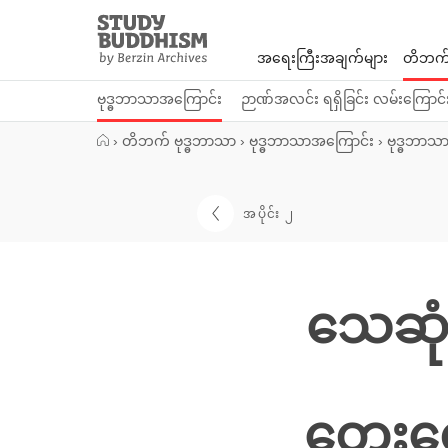
Close
Study
Buddhism
အရေးကြီးအချက်များ
တိဘက်
Home
ဗုဒ္ဓဘာသာအကြောင်း
ဉာဏ်အလင်း ရရှိခြင်း လမ်းကြောင်
›
တိဘက် ဗုဒ္ဓဘာသာ
›
ဗုဒ္ဓဘာသာအကြောင်း
›
ဗုဒ္ဓဘာသ
အပိုင်း ၂
သေဆုံး
တွေးတ