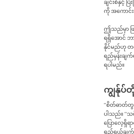
ချင်းစီနှင့် ပ
ကို အကောင်းဆ
ဤသည်မှာ ဖြစ
ရရှိအောင် ဘာ
နိုင်မည်ဟု
ရည်မှန်းချက်မ
ရပါမည်။
ကျွန်ုပ
‘‘စိတ်ဓာတ်တွ
ပါသည်။ ‘‘သင့
ပြောလေ့ရှိရာတွ
ရည်ရွယ်ချက်ဖြ