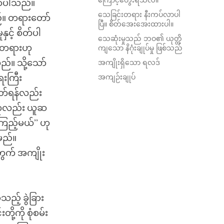
ကြောင့်တွေးရသလဲ။
ာလာပါသည်။
သေခြင်းတရား နီးကပ်လာပါ
်။ တရားတော်
ပြီ။ စိတ်အေးအေးထားပါ။
ှင့် စိတ်ပါ
သေဆုံးမှုသည် ဘဝ၏ ယုတ္တိ
န်တရားဟု
ကျသော နိဂုံးချုပ်မှု ဖြစ်သည်
ည်။ သို့သော်
အကျိုးရှိသော ရလဒ်
ေးကြီး
အကျဉ်းချုပ်
ဖြတ်ရန်လည်း
်ဟုလည်း ယူဆ
ြည့်မယ်’’ ဟု
မည်။
ွက် အကျိုး
့် ခွဲခြား
့ကို စုံစမ်း