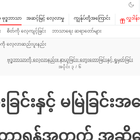
 ဗုဒ္ဓဘာသာ
အဆင့်မြင့် လေ့လာမှု
ကျွန်ုပ်တို့အကြောင်း
လှူဒါန်း
း
စိတ်ကို လေ့ကျင့်ခြင်း
ဘာသာရေး ဆရာတော်များ
ာကို လေ့လာဆည်းပူးနည်း
ဗုဒ္ဓဘာသာကို လေ့လာနည်း။ နာယူခြင်း၊ တွေးတောခြင်းနှင့် ရှုမှတ်ခြင်း
အပိုင်း ၃ / ၆
ခြင်းနှင့် မမြဲခြင်းအ
ောရန်အတွက် အဆို