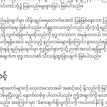
းကင်ဘုံ၌ ပြန်လည်မွေးဖွားခြင်း ဖြစ်ပါသည်။
်မှန်းချက်မှာ ထိန်းချုပ်မရလောက်အောင် ပြန်ဖြစ်နေသော ပြ
တ်မြောက်ရေး ဖြစ်ပါသည်။ ဟိန္ဒူဘာသာတွင်လည်း ထိုကဲ့သို့ ရည
 ဤသို့ လွတ်မြောက်မှုဆိုသည်ကို ဗုဒ္ဓဘာသာက အမှန်တကယ် ဘာက
းကိုရရှိအောင် မည်သည့် နည်းလမ်းများရှိကြောင်း နားလည်ရန
ံးစွန် ရည်မှန်းချက်မှာ ဗုဒ္ဓမြတ်စွာကဲ့သို့ ဉာဏ်အလင်းရရှိမှုကို
ျက်က ဗုဒ္ဓဘာသာ၏ သီးသန့်ထူးခြားချက် ဖြစ်ပါသည်။
င့်
ရားတော်များကို လေ့လာသောအခါ အဆင့်ဆင့် ရှိသည်ကို မြင်
စ်ခုပြီးလျှင် နောက်တစ်ခု ပါလာပါသည်။ ဤအချက်ကို လေး
်။ အကြောင်းမှာ ‘‘ခံစားချက်ရှိသူတိုင်းကို ကယ်တင်နိုင်ဖို့ ဘ