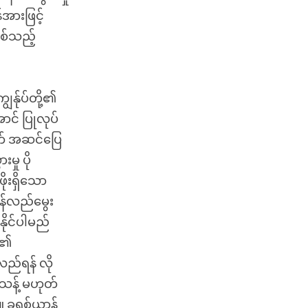
်အားဖြင့်
ြစ်သည့်
ွန်ုပ်တို့၏
ောင် ပြုလုပ်
ွက် အဆင်ပြေ
ှု ပို
ုးရှိသော
ြန်လည်မွေး
နိုင်ပါမည်
်၏
်ရန် လို
သန့် မဟုတ်
။ ခရစ်ယာန်