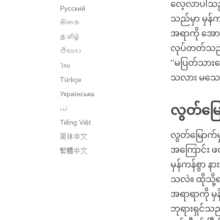
လေ့လာပါသည်
Русский
သည်မှာ မှန်က
සිංහල
အရာကို အောင်
தமிழ்
လုပ်တတ်သည့
తెలుగు
‘‘မပြတ်သားသေ
ไทย
သလား မသေခ
Türkçe
Українська
اُردو
လွတ်မြ
Tiếng Việt
လွတ်မြောက်မှု
简体中文
အကြောင်း ဖ
繁體中文
မှန်ကန်စွာ 
သလဲ။ ထိုသို
အရာရာကို မှန
ဘုရားရှင်သည