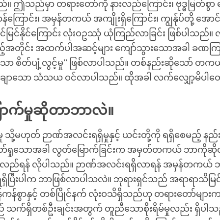
။ ဤသည်မှာ တရားတော်ကို နားလည်ကြောင်း၊ ဗုဒ္ဓမြတ်စွာ
န်ကြောင်း၊ အမှန်တကယ် အကျိုးရှိကြောင်း၊ ကျွန်ုပ်တို့ အောင
မြင်နိုင်ကြောင်း လုံးဝဥဿုံ ယုံကြည်လာခြင်း ဖြစ်ပါသည်။ 
်အတိုင်း အထက်ပါအဆင့်များ ကျော်သွားသောအခါ ခဏကြာ
ာ စိတ်ပျံ့လွင့်မှု’’ ဖြစ်လာပါသည်။ တစ်နည်းဆိုသော် တကယ် ဖ
ျာသော သံသယ ဝင်လာပါသည်။ ထိုအခါ လက်လျှော့မိပါတ
ောက်မှုဆိုတာဘာလဲ။
 သို့မဟုတ် ဉာဏ်အလင်းရရှိမှုနှင့် ယင်းတို့ကို ရရှိစေမည့် နည
တ်ရှုသောအခါ လွတ်မြောက်ခြင်းက အမှတ်တကယ် ဘာကိုဆိုလ
နားလည်ရန် လိုပါသည်။ ဉာဏ်အလင်းရရှိလာရန် အမှန်တကယ် ဘာ
့ရရှိပြီးပါက ဘာဖြစ်လာပါသလဲ။ ဘုရားရှင်သည် အရာရာသိမြင်သ
်ကန်စွာနှင့် တစ်ပြိုင်နက် လုံးဝသိရှိသည်ဟု တရားတော်များ
် သက်ရှိတစ်ဦးချင်းအတွက် တူညီသောစိုးရိမ်မှုလည်း ရှိပါ