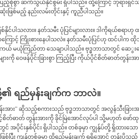
ြီးပြည့်စုံစွာ ဆက်သွယ်နိုင်စွမ်း ရှိပါသည်။ ထို့ကြောင့် ဘုရားရှင
ုံးဖြစ်မည့် နည်းလမ်းတိုင်းနှင့် ကူညီပါသည်။
်နိုင်ပါသလား။ နတ်သမီး ပုံပြင်များလား။ ဒါကိုရယ်စရာဟု ထင
ကြောင့် ကြိုးစားနေပါသလဲ။ နတ်သမီးပုံပြင်ဟု ထင်ပါက ထိုသိ
 တကယ် မယုံကြည်တာ သေချာပါသည်။ ဗုဒ္ဓဘာသာတွင် ဆေွး
ျားကို ဝေဖန်ပိုင်းခြားစွာ ကြည့်ပြီး ကိုယ်ပိုင်စိတ်ဓာတ်တွန်း
်တို့၏ ရည်မှန်းချက်က ဘာလဲ။
န်းအား’’ ဆိုသည့်စကားသည် ဗုဒ္ဓဘာသာတွင် အလွန်သီးခြားအဓိပ
်စိတ်ဓာတ် တွန်းအားကို ခိုင်မြဲအောင်လုပ်ပါ သို့မဟုတ် ဖော်ထု
င် အပိုင်းနှစ်ပိုင်း ရှိပါသည်။ တစ်ခုမှာ ကျွန်ုပ်တို့ ရှိထားသော
စ်ပြီး ကျန်တစ်ခုမှာ ထိုရည်မှန်းချက် ရရှိအောင် တွန်းပို့သည့