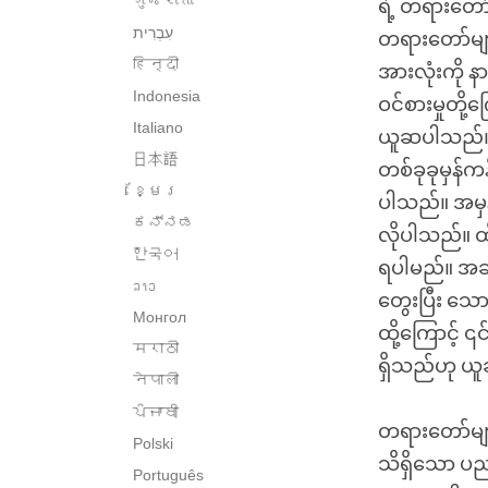
ગુજરાતી
ရဲ့ တရားတော်
တရားတော်မျ
हिन्दी
အားလုံးကို န
Indonesia
ဝင်စားမှုတို
Italiano
ယူဆပါသည်။ တစ
日本語
တစ်ခုခုမှန်က
ខ្មែរ
ပါသည်။ အမှန်
ಕನ್ನಡ
လိုပါသည်။ ထ
한국어
ရပါမည်။ အဆိ
ລາວ
တွေးပြီး သေ
Монгол
ထို့ကြောင့်
मराठी
ရှိသည်ဟု ယူဆ
नेपाली
ਪੰਜਾਬੀ
တရားတော်မျာ
Polski
သိရှိသော ပညာ
Português