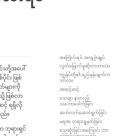
အကြောင်းရပ် အကျဉ်းချုပ်
လွတ်မြောက်မှုဆိုတာဘာလဲ။
်းတို့အပေါ်
ကျွန်ုပ်တို့၏ ရည်မှန်းချက်က
ုင်း ဖြစ်
ဘာလဲ။
များကို
အဆင့်ဆင့်
ို့ ဖြစ်လာ
သေချာ နားလည်
သဘောပေါက်ခြင်း
 ရရှိလို
ဆက်လက်ဆောင်ရွက်ခြင်း
သည်။
မရဏ တရားရှုမှတ်ခြင်း
က ဘုရားရှင်
သေဆုံးခြင်းအကြောင်း ဘာ