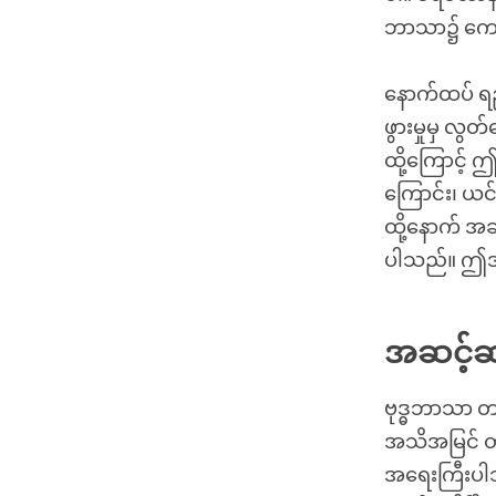
ဘာသာ၌ ကောင်
နောက်ထပ် ရည
ဖွားမှုမှ လွ
ထို့ကြောင့်
ကြောင်း၊ ယင်
ထို့နောက် အဆု
ပါသည်။ ဤအခ
အဆင့်ဆ
ဗုဒ္ဓဘာသာ တ
အသိအမြင် တ
အရေးကြီးပါသည