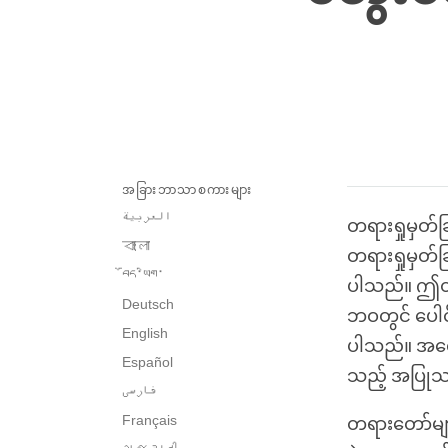
အခြားဘာသာစကားများ
العربية
တရားရှုမှတ်ခ
বাংলা
တရားရှုမှတ်ခ
བོད་ཡིག་
ပါသည်။ ဤတတ
Deutsch
ဘဝတွင် ပေါင်
English
ပါသည်။ အလေ့
Español
သည့် အပြု
فارسی
Français
တရားတော်များ