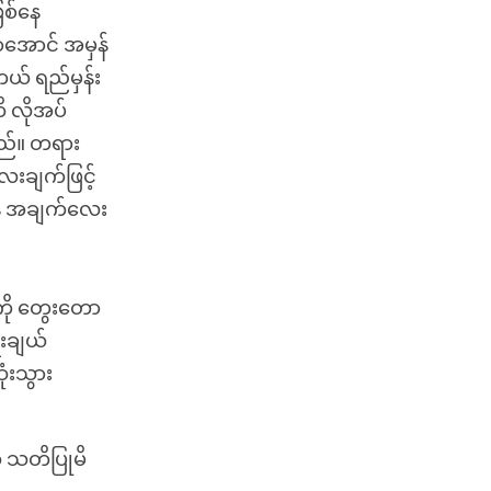
ြစ်နေ
အောင် အမှန်
ယ် ရည်မှန်း
 လိုအပ်
ည်။ တရား
ေးချက်ဖြင့်
ရန် အချက်လေး
့ကို တွေးတော
ေးချယ်
ံးသွား
ု သတိပြုမိ