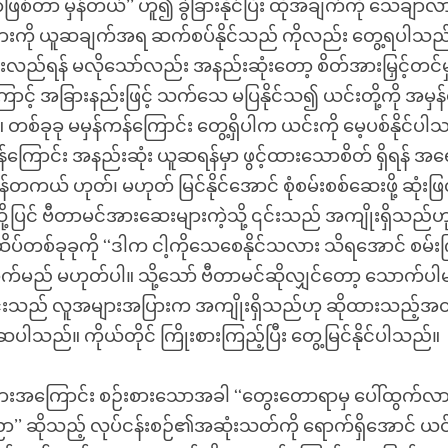
ဖြစ်တာ မှန်တယ်’’ ဟူ၍ ခွဲခြားနိုင်ပြီး ထိုအချက်ကို သေချ
ားကို ယူဆချက်အရ ဆက်စပ်နိုင်သည် ကိုလည်း တွေ့ရပါသည
ားလည်ရန် မလိုသော်လည်း အနည်းဆုံးတော့ စိတ်အားမြှင့်တင်မှုန
့ကြောင့် အခြားနည်းဖြင့် သက်သေ မပြနိုင်သ၍ ယင်းတို့ကို အမှ
်ခုခု မမှန်ကန်ကြောင်း တွေ့ရှိပါက ယင်းကို မေ့ပစ်နိုင်ပါသ
န်ကြောင်း အနည်းဆုံး ယူဆရန်မှာ ဖွင့်ထားသောစိတ် ရှိရန် အရ
တကယ် ဟုတ်၊ မဟုတ် မြင်နိုင်အောင် စုံစမ်းစစ်ဆေးဖို့ ဆုံး
ို့ပြင် ဗီတာမင်အားဆေးများကဲ့သို့ ၎င်းသည် အကျိုးရှိသည
ပ်တစ်ခုခုကို ‘‘ဒါက ငါ့ကိုသေစေနိုင်သလား သိရအောင် စမ်းက
ာက်မည် မဟုတ်ပါ။ သို့သော် ဗီတာမင်ဆိုလျှင်တော့ သောက်ပါ
 ၎င်းသည် လူအများအပြားက အကျိုးရှိသည်ဟု ဆိုထားသည့်အတ
ပါသည်။ ကိုယ်တိုင် ကြိုးစားကြည့်ပြီး တွေ့မြင်နိုင်ပါသည်။
းအကြောင်း စဉ်းစားသောအခါ ‘‘တွေးတောရာမှ ပေါ်ထွက်လာသည
’’ ဆိုသည့် လုပ်ငန်းစဉ်၏အဆုံးသတ်ကို ရောက်ရှိအောင် ယင်းတို