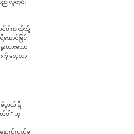
်သည် လူတိုင်း
်ပါက ထိုသို့
ု့အောင်မြင်
နွေးထားသော
အားကို လေ့လာ
္ပာယ် ရှိ
တ်ပါ’’ ဟု
် နောက်ကွယ်မှု