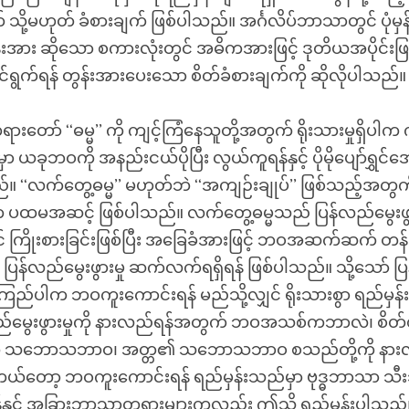
် သို့မဟုတ် ခံစားချက် ဖြစ်ပါသည်။ အင်္ဂလိပ်ဘာသာတွင် ပုံမှန
်းအား ဆိုသော စကားလုံးတွင် အဓိကအားဖြင့် ဒုတိယအပိုင်းဖ
်ရွက်ရန် တွန်းအားပေးသော စိတ်ခံစားချက်ကို ဆိုလိုပါသည်။
းတော် ‘‘ဓမ္မ’’ ကို ကျင့်ကြံနေသူတို့အတွက် ရိုးသားမှုရှိပါက ကျ
ှာ ယခုဘဝကို အနည်းငယ်ပိုပြီး လွယ်ကူရန်နှင့် ပိုမိုပျော်ရွှင်အ
်။ ‘‘လက်တွေ့ဓမ္မ’’ မဟုတ်ဘဲ ‘‘အကျဉ်းချုပ်’’ ဖြစ်သည့်အတ
ပထမအဆင့် ဖြစ်ပါသည်။ လက်တွေ့ဓမ္မသည် ပြန်လည်မွေးဖွားမ
 ကြိုးစားခြင်းဖြစ်ပြီး အခြေခံအားဖြင့် ဘဝအဆက်ဆက် တန်ဖိ
ြန်လည်မွေးဖွားမှု ဆက်လက်ရရှိရန် ဖြစ်ပါသည်။ သို့သော် ပ
ုံကြည်ပါက ဘဝကူးကောင်းရန် မည်သို့လျှင် ရိုးသားစွာ ရည်မှန်း
လည်မွေးဖွားမှုကို နားလည်ရန်အတွက် ဘဝအသစ်ကဘာလဲ၊ စိတ
သဘောသဘာဝ၊ အတ္တ၏ သဘောသဘာဝ စသည်တို့ကို နားလည
တော့ ဘဝကူးကောင်းရန် ရည်မှန်းသည်မှာ ဗုဒ္ဓဘာသာ သီး
်နှင့် အခြားဘာသာတရားများကလည်း ဤသို့ ရည်မှန်းပါသည်