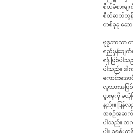
စိတ်ခံစားချက
စိတ်ဓာတ်တွန
တစ်ခုခု ဆောင
ဗုဒ္ဓဘာသာ တရာ
ရည်မှန်းချက်မ
ရန် ဖြစ်ပါသည
ပါသည်။ ဒါက 
ကောင်းအောင်
လူသားအဖြစ် ပ
ဖွားမှုကို မယ
နည်း။ ပြန်
အစဉ်အဆက် 
ပါသည်။ တကယ်
ပါ။ ခရစ်ယာန