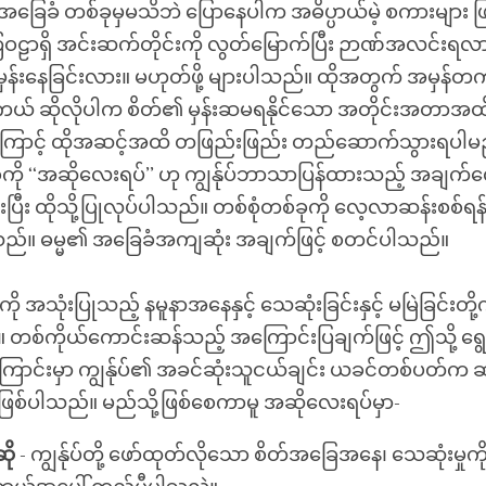
း အခြေခံ တစ်ခုမှမသိဘဲ ပြောနေပါက အဓိပ္ပာယ်မဲ့ စကားများ ဖ
ဠာရှိ အင်းဆက်တိုင်းကို လွတ်မြောက်ပြီး ဉာဏ်အလင်းရလာ
်းနေခြင်းလား။ မဟုတ်ဖို့ များပါသည်။ ထိုအတွက် အမှန်တက
ယ် ဆိုလိုပါက စိတ်၏ မှန်းဆမရနိုင်သော အတိုင်းအတာအထိ
့ကြောင့် ထိုအဆင့်အထိ တဖြည်းဖြည်း တည်ဆောက်သွားရပါမ
စီကို ‘‘အဆိုလေးရပ်’’ ဟု ကျွန်ုပ်ဘာသာပြန်ထားသည့် အချက်လ
ပြီး ထိုသို့ပြုလုပ်ပါသည်။ တစ်စုံတစ်ခုကို လေ့လာဆန်းစစ်
သည်။ ဓမ္မ၏ အခြေခံအကျဆုံး အချက်ဖြင့် စတင်ပါသည်။
ု အသုံးပြုသည့် နမူနာအနေနှင့် သေဆုံးခြင်းနှင့် မမြဲခြင်းတို
ို့။ တစ်ကိုယ်ကောင်းဆန်သည့် အကြောင်းပြချက်ဖြင့် ဤသို့ ရွ
ာင်းမှာ ကျွန်ုပ်၏ အခင်ဆုံးသူငယ်ချင်း ယခင်တစ်ပတ်က ဆု
ဖြစ်ပါသည်။ မည်သို့ဖြစ်စေကာမူ အဆိုလေးရပ်မှာ-
ို
- ကျွန်ုပ်တို့ ဖော်ထုတ်လိုသော စိတ်အခြေအနေ၊ သေဆုံးမှုကိ