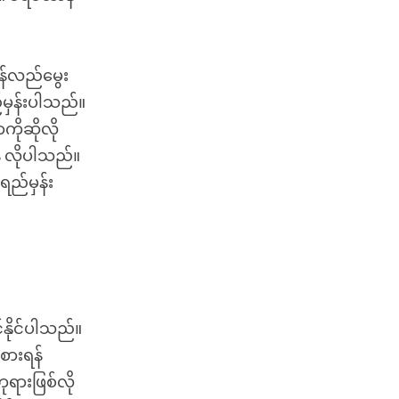
န်လည်မွေး
်မှန်းပါသည်။
ိုဆိုလို
် လိုပါသည်။
 ရည်မှန်း
နိုင်ပါသည်။
စားရန်
ုရားဖြစ်လို