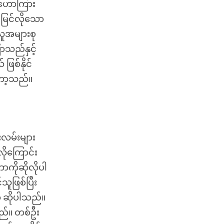
 ဟောကြား
်မြင်လိုသော
လူအများစု
သည်နှင့်
ြစ်နိုင်
ော့သည်။
်းလမ်းများ
ိုကြောင်း
ကိုဆိုလိုပါ
ူဖြစ်ပြီး
က ဆိုပါသည်။
သည်။ တစ်ဦး