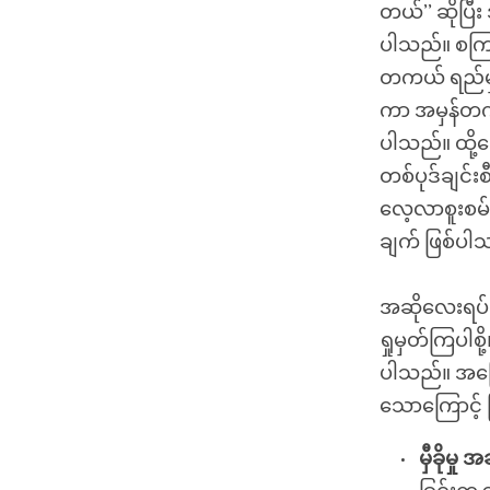
တယ်’’ ဆိုပြီ
ပါသည်။ စကြဝ
တကယ် ရည်မှန
ကာ အမှန်တက
ပါသည်။ ထို
တစ်ပုဒ်ချင်း
လေ့လာစူးစမ်း
ချက် ဖြစ်ပါ
အဆိုလေးရပ်ကိ
ရှုမှတ်ကြပါစ
ပါသည်။ အကြေ
သောကြောင့် 
မှီခိုမှု
အဆ