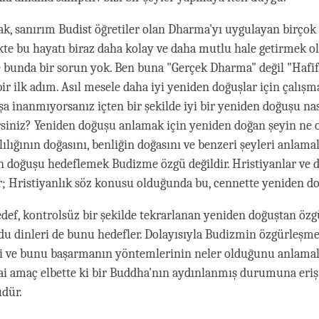
k, sanırım Budist öğretiler olan Dharma'yı uygulayan birçok 
te bu hayatı biraz daha kolay ve daha mutlu hale getirmek 
 bunda bir sorun yok. Ben buna "Gerçek Dharma" değil "Hafi
ir ilk adım. Asıl mesele daha iyi yeniden doğuşlar için çalışm
a inanmıyorsanız içten bir şekilde iyi bir yeniden doğuşu nas
rsiniz? Yeniden doğuşu anlamak için yeniden doğan şeyin ne 
lığının doğasını, benliğin doğasını ve benzeri şeyleri anlamal
en doğuşu hedeflemek Budizme özgü değildir. Hristiyanlar ve d
; Hristiyanlık söz konusu olduğunda bu, cennette yeniden do
edef, kontrolsüz bir şekilde tekrarlanan yeniden doğuştan öz
ndu dinleri de bunu hedefler. Dolayısıyla Budizmin özgürleşme
ni ve bunu başarmanın yöntemlerinin neler olduğunu anlamal
i amaç elbette ki bir Buddha'nın aydınlanmış durumuna eriş
dür.