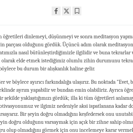
Share
Bookmark
on
facebook
 öğretileri dinlemeyi, düşünmeyi ve sonra meditasyon yapma
ecin parçası olduğunu gördük. Üçüncü adım olarak meditasyon
atımızla nasıl bütünleştirdiğimizle ilgilidir ve buna tekrarlar 
el olarak elde etmek istediğimiz olumlu zihin durumunu tekra
böylece bu durum bir alışkanlık haline gelir.
ler ve böylece ayırıcı farkındalığa ulaşırız. Bu noktada "Evet,
şeklinde ayrım yapabilir ve bundan emin olabiliriz. Ayrıca öğre
r şekilde yaklaştığımızı gördük; illa ki tüm öğretileri anlama
tivasyonumuz ve ilgimiz nedeniyle aksi ispatlanana kadar d
arsayarız. Bir şeyin doğru olmadığını keşfedersek onu unutabi
eyin doğru olduğunu varsaymak için açık bir zihne sahip olm
ru olup olmadığını görmek için onu incelemeye karar vermek