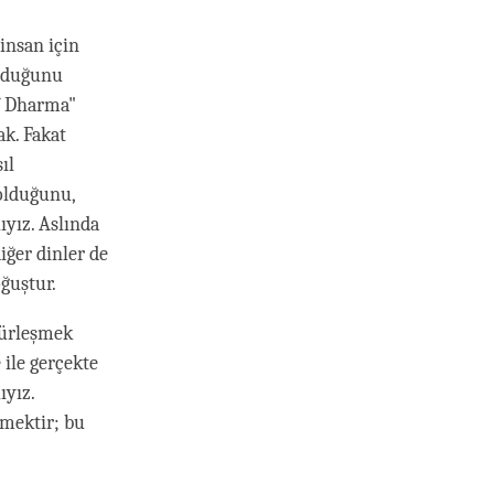
insan için
olduğunu
f Dharma"
ak. Fakat
ıl
olduğunu,
ıyız. Aslında
iğer dinler de
ğuştur.
gürleşmek
 ile gerçekte
ıyız.
mektir; bu