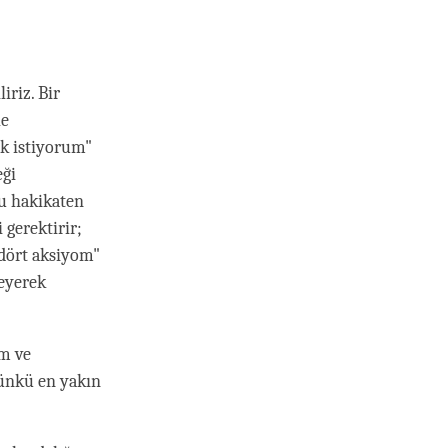
riz. Bir
le
k istiyorum"
eği
u hakikaten
 gerektirir;
"dört aksiyom"
leyerek
im ve
çünkü en yakın