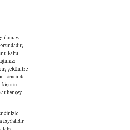
i
orgulamaya
zorundadır;
bunu kabul
ığımızı
nüş şeklimize
ar sırasında
 kişinin
kat her şey
endinizle
 faydalıdır.
k için