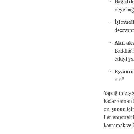
Bağlılı
neye bağ
İşlevse
dezavant
Akıl ak
Buddha'n
etkiyi y
Eşyanın
mü?
Yaptığımız şey
kadar zaman h
on, şunun içi
ilerlememek i
kavramak ve ü