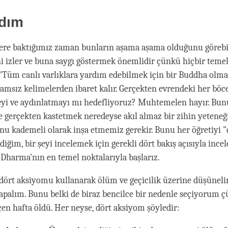
dım
lere baktığımız zaman bunların aşama aşama olduğunu görebili
ni izler ve buna saygı göstermek önemlidir çünkü hiçbir teme
Tüm canlı varlıklara yardım edebilmek için bir Buddha olma
lamsız kelimelerden ibaret kalır. Gerçekten evrendeki her böc
eyi ve aydınlatmayı mı hedefliyoruz? Muhtemelen hayır. Bun
 gerçekten kastetmek neredeyse akıl almaz bir zihin yeteneği
u kademeli olarak inşa etmemiz gerekir. Bunu her öğretiyi 
diğim, bir şeyi incelemek için gerekli dört bakış açısıyla ince
e Dharma'nın en temel noktalarıyla başlarız.
dört aksiyomu kullanarak ölüm ve geçicilik üzerine düşünel
palım. Bunu belki de biraz bencilce bir nedenle seçiyorum 
en hafta öldü. Her neyse, dört aksiyom şöyledir: