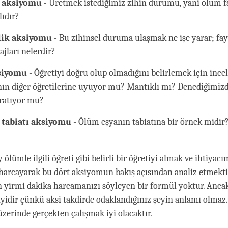
k aksiyomu
- Üretmek istediğimiz zihin durumu, yani ölüm fa
lıdır?
llik aksiyomu
- Bu zihinsel duruma ulaşmak ne işe yarar; fay
ajları nelerdir?
siyomu
- Öğretiyi doğru olup olmadığını belirlemek için ince
ın diğer öğretilerine uyuyor mu? Mantıklı mı? Denediğimizde
aratıyor mu?
 tabiatı aksiyomu
- Ölüm eşyanın tabiatına bir örnek midir
 ölümle ilgili öğreti gibi belirli bir öğretiyi almak ve ihtiyac
arcayarak bu dört aksiyomun bakış açısından analiz etmekti
n yirmi dakika harcamanızı söyleyen bir formül yoktur. Ancak
yidir çünkü aksi takdirde odaklandığınız şeyin anlamı olmaz.
zerinde gerçekten çalışmak iyi olacaktır.