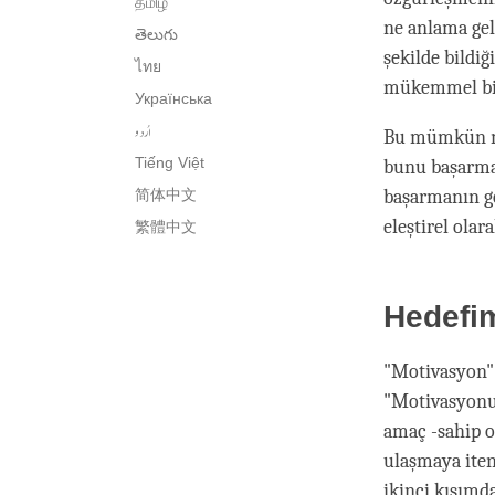
தமிழ்
ne anlama gel
తెలుగు
şekilde bildiğ
ไทย
mükemmel bir 
Українська
اُردو
Bu mümkün mü
Tiếng Việt
bunu başarmay
简体中文
başarmanın g
eleştirel ola
繁體中文
Hedefi
"Motivasyon" 
"Motivasyonun
amaç -sahip o
ulaşmaya iten
ikinci kısımd