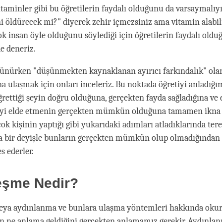
vitaminler gibi bu öğretilerin faydalı olduğunu da varsaymalıy
i öldürecek mi?" diyerek zehir içmezsiniz ama vitamin alabili
k insan öyle olduğunu söylediği için öğretilerin faydalı old
e deneriz.
şünürken "düşünmekten kaynaklanan ayırıcı farkındalık" olar
a ulaşmak için onları inceleriz. Bu noktada öğretiyi anladığı
rettiği şeyin doğru olduğuna, gerçekten fayda sağladığına ve
şeyi elde etmenin gerçekten mümkün olduğuna tamamen ikna 
ok kişinin yaptığı gibi yukarıdaki adımları atladıklarında ter
ka bir deyişle bunların gerçekten mümkün olup olmadığından
s ederler.
eşme Nedir?
eya aydınlanma ve bunlara ulaşma yöntemleri hakkında oku
 ne anlama geldiğini gerçekten anlamamız gerekir. Aydınlan