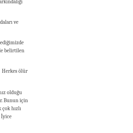
rkındalığı
daları ve
lediğimizde
 belirtilen
? Herkes ölür
ımız olduğu
r. Bunun için
 çok hızlı
 İyice