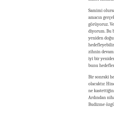
Samimi olursa
amacın gerçek
görüyoruz. Ve
diyorum. Bu b
yeniden doğuş
hedefleyebili
zihnin devamlı
iyi bir yenid
bunu hedefler
Bir sonraki h
olacaktır. Hi
ne kastettiği
Ardından niha
Budizme özgü