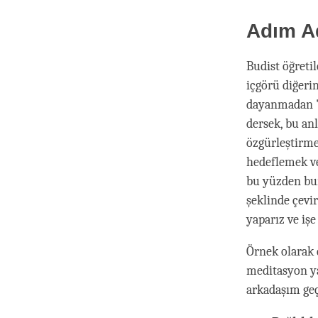
Adım A
Budist öğreti
içgörü diğeri
dayanmadan "
dersek, bu an
özgürleştirm
hedeflemek ve
bu yüzden bun
şeklinde çevir
yaparız ve iş
Örnek olarak 
meditasyon ya
arkadaşım geç