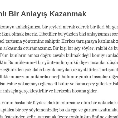
lı Bir Anlayış Kazanmak
onuyu anladığımıza, bir şeyleri merak ederek bir ileri bir ger
 ikna olmak isteriz. Tibetliler bu yüzden bizi anlayışımızı s
tsel tartışma yöntemine sahiptir. Herkes tartışmaya katılmak 
ın arkasında oturamazsınız. Bir kişi bir şey söyler; rakibi de 
. Tüm bunların amacı doğru cevabı bulmak değil konuyu anlad
ektir. Bu mükemmel bir yöntemdir çünkü diğer insanlar düşü
eceğimizden çok daha büyük meydan okuyabilirler. Tartışmal
likle muazzam miktarda enerji bulunur çünkü insanlar diğer
lişmesine yol açmayı eğlenceli bulur ve buna epey gülerler. Fa
r mizaçla gerçekleştirilir ve herkesin hoşuna gider.
rzının başka bir faydası da kim olursanız olun bir noktada k
 aptalca bir şey söylemenizdir; bu da ego ve gururu azaltmakta
da üstesinden gelir; tartışmak üzere topluluğun önüne çıkma