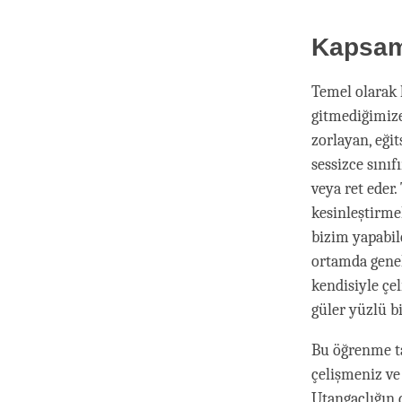
Kapsam
Temel olarak k
gitmediğimize
zorlayan, eği
sessizce sınıf
veya ret eder
kesinleştirm
bizim yapabil
ortamda genel
kendisiyle çe
güler yüzlü bi
Bu öğrenme ta
çelişmeniz ve
Utangaçlığın 