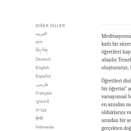
DIĞER DILLER
العربية
Meditasyonun
বাংলা
katlı bir sür
བོད་ཡིག་
öğretileri hay
Deutsch
ulaşılır. Tem
oluştururuz; 
English
Español
Öğretileri din
فارسی
bir öğretisi" 
Français
varsayımsal bi
ગુજરાતી
en azından mo
olduklarını v
हिन्दी
azından bir ş
Indonesia
gerçekten doğ