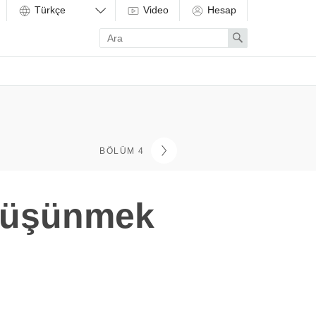
Video
Hesap
Enter
Search
search
term
BÖLÜM 4
 Düşünmek