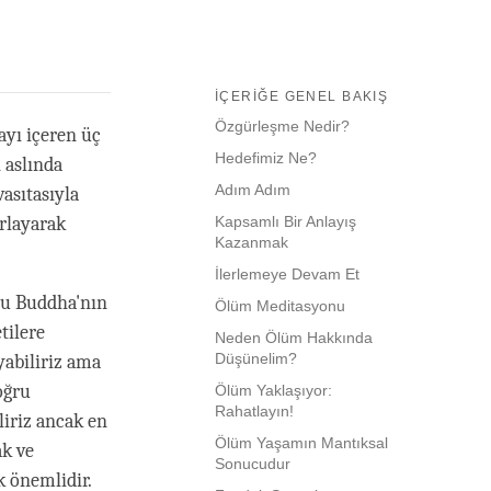
İÇERIĞE GENEL BAKIŞ
Özgürleşme Nedir?
yı içeren üç
Hedefimiz Ne?
 aslında
Adım Adım
vasıtasıyla
rlayarak
Kapsamlı Bir Anlayış
Kazanmak
İlerlemeye Devam Et
 bu Buddha'nın
Ölüm Meditasyonu
tilere
Neden Ölüm Hakkında
Düşünelim?
yabiliriz ama
oğru
Ölüm Yaklaşıyor:
Rahatlayın!
liriz ancak en
Ölüm Yaşamın Mantıksal
ak ve
Sonucudur
 önemlidir.