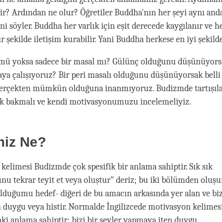
ir? Ardından ne olur? Öğretiler Buddha'nın her şeyi aynı and
ini söyler. Buddha her varlık için eşit derecede kaygılanır ve h
şekilde iletişim kurabilir. Yani Buddha herkese en iyi şekild
 yoksa sadece bir masal mı? Gülünç olduğunu düşünüyors
a çalışıyoruz? Bir peri masalı olduğunu düşünüyorsak belli
erçekten mümkün olduğuna inanmıyoruz. Budizmde tartışıla
rak bakmalı ve kendi motivasyonumuzu incelemeliyiz.
miz Ne?
kelimesi Budizmde çok spesifik bir anlama sahiptir. Sık sık
u tekrar teyit et veya oluştur" deriz; bu iki bölümden oluşur.
lduğumu hedef- diğeri de bu amacın arkasında yer alan ve bi
 duygu veya histir. Normalde İngilizcede motivasyon kelimesi
aki anlama sahiptir: bizi bir şeyler yapmaya iten duygu.