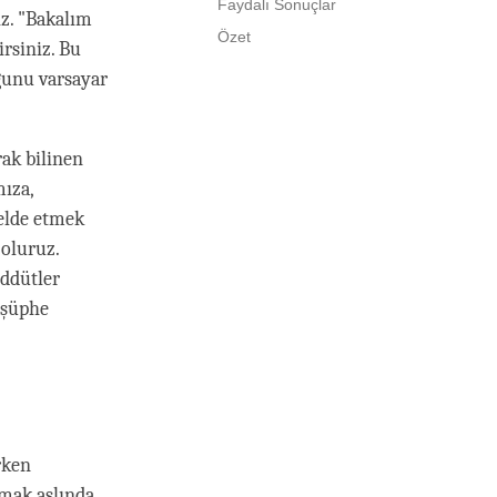
Faydalı Sonuçlar
ız. "Bakalım
Özet
rsiniz. Bu
uğunu varsayar
ak bilinen
mıza,
 elde etmek
oluruz.
eddütler
 şüphe
rken
mak aslında