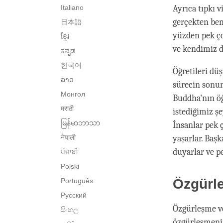
Italiano
Ayrıca tıpkı 
gerçekten ben
日本語
yüzden pek ço
ខ្មែរ
ve kendimiz d
ಕನ್ನಡ
한국어
Öğretileri dü
ລາວ
sürecin sonun
Монгол
Buddha'nın öğ
मराठी
istediğimiz 
မြန်မာဘာသာ
İnsanlar pek ç
नेपाली
yaşarlar. Baş
duyarlar ve pe
ਪੰਜਾਬੀ
Polski
Özgürl
Português
Русский
Özgürleşme v
සිංහල
özgürleşmenin