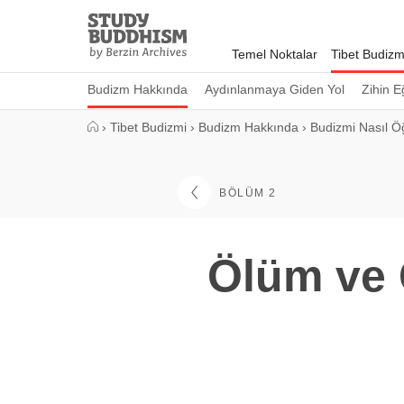
Close
Study
Buddhism
Temel Noktalar
Tibet Budizm
Home
Budizm Hakkında
Aydınlanmaya Giden Yol
Zihin E
›
Tibet Budizmi
›
Budizm Hakkında
›
Budizmi Nasıl Öğ
BÖLÜM 2
Ölüm ve 