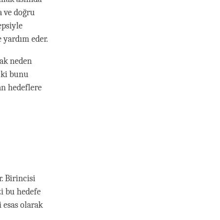
a ve doğru
epsiyle
e yardım eder.
ak neden
 ki bunu
n hedeflere
 Birincisi
zi bu hedefe
 esas olarak