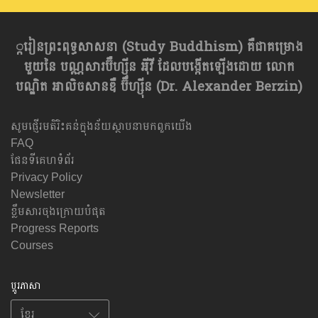
្ករៀនព្រះពុទ្ធសាសនា​ (Study Buddhism) គឺជាគម្រោង
មួយនៃ បណ្ណសារប៊ឺហ្សុីន អុីវី ដែលបង្កើតឡើងដោយ លោក
បណ្ឌិត អាលិចសានឌឺ ប៊ឺហ្សុីន (Dr. Alexander Berzin)
សូមផ្ញើរមតិរិះគន់ក្នុងន័យស្ថាបនាមកពួកយើង
FAQ
ផែនទីគេហទំព័រ
Privacy Policy
Newsletter
ខ្លឹមសារចុងក្រោយបំផុត
Progress Reports
Courses
ប្តូរភាសា