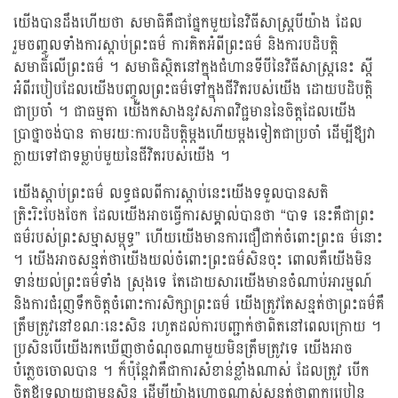
យើងបានដឹងហើយថា សមាធិគឺជាផ្នែកមួយនៃវិធីសាស្រ្តបីយ៉ាង ដែល
រួមចញ្ចូលទាំងការស្តាប់ព្រះធម៌ ការគិតអំពីព្រះធម៌ និងការបដិបត្តិ
សមាធិលើព្រះធម៌ ។ សមាធិស្ថិតនៅក្នុងជំហានទីបីនៃវិធីសាស្រ្តនេះ ស្តី
អំពីរបៀបដែលយើងបញ្ចូលព្រះធម៌ទៅក្នុងជីវិតរបស់យើង ដោយបដិបតិ្ត
ជាប្រចាំ ។ ជាធម្មតា យើងកសាងនូវសភាពវិជ្ជមាននៃចិត្តដែលយើង
ប្រាថ្នាចង់បាន តាមរយៈការបដិបតិ្តម្តងហើយម្តងទៀតជាប្រចាំ ដើម្បីឪ្យវា
ក្លាយទៅជាទម្លាប់មួយនៃជីវិតរបស់យើង ។
យើងស្តាប់ព្រះធម៌ លទ្ធផលពីការស្តាប់នេះយើងទទួលបានសតិ
ត្រិះរិះបែងចែក ដែលយើងអាចធ្វើការសម្គាល់បានថា “បាទ នេះគឺជាព្រះ
ធម៌របស់ព្រះសម្មាសម្ពុទ្ធ” ហើយយើងមានការជឿជាក់ចំពោះព្រះធ ម៌នោះ
។ យើងអាចសន្មត់ថាយើងយល់ចំពោះព្រះធម៌សិនចុះ ពោលគឺយើងមិន
ទាន់យល់ព្រះធម៌ទាំង ស្រុងទេ តែដោយសារយើងមានចំណាប់អារម្មណ៍
និងការជំរុញទឹកចិត្តចំពោះការសិក្សាព្រះធម៌ យើងត្រូវតែសន្មត់ថាព្រះធម៌គឺ
ត្រឹមត្រូវនៅខណៈនេះសិន រហូតដល់ការបញ្ជាក់ថាពិតនៅពេលក្រោយ ។
ប្រសិនបើយើងរកឃើញថាចំណុចណាមួយមិនត្រឹមត្រូវទេ យើងអាច
បំភ្លេចចោលបាន ។ ក៏ប៉ុន្តែវាគឺជាការសំខាន់ខ្លាំងណាស់ ដែលត្រូវ បើក
ចិត្តឪ្យទូលាយជាមុនសិន ដើម្បីយ៉ាងហោចណាស់សន្មត់ថាពាក្យប្រៀន