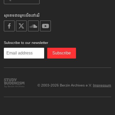
សូមតាមដានពួកយើងនៅលើ
on
on
on
on
facebook
X
soundcloud
youtube
Subscribe to our newsletter
Enter
Subscribe
your
email
Study
© 2003-2026 Berzin Archives e.V.
Impressum
Buddhism
Home