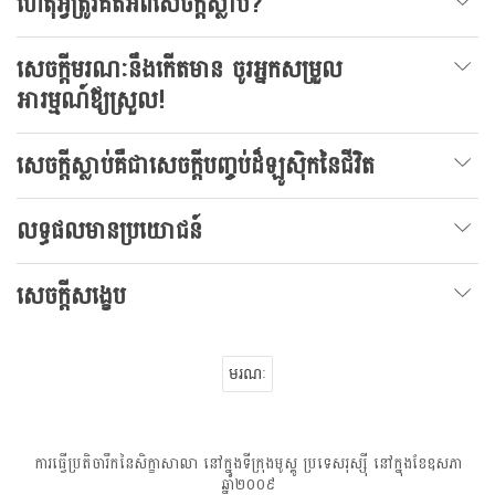
ហេតុអ្វីត្រូវគិតអំពីសេចក្តីស្លាប់?
សេចក្តីមរណៈនឹងកើតមាន ចូរអ្នកសម្រួល
អារម្មណ៍ឪ្យស្រួល!
សេចក្តីស្លាប់គឺជាសេចក្តីបញ្ចប់ដ៏ឡូសុិកនៃជីវិត
លទ្ធផលមានប្រយោជន៍
សេចក្តីសង្ខេប
មរណៈ
ការធ្វើប្រតិចារឹកនៃសិក្ខាសាលា នៅក្នុងទីក្រុងមូស្គូ ប្រទេសរុស្សុី នៅក្នុងខែឧសភា
ឆ្នាំ២០០៩