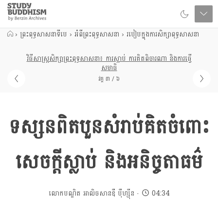
Close
Study
Buddhism
Home
›
ព្រះពុទ្ធសាសនាទីបេ
›
អំពីព្រះពុទ្ធសាសនា
›
របៀបក្នុងការសិក្សាពុទ្ធសាសនា
វិធីសាស្រ្តសិក្សាព្រះពុទ្ធសាសនា៖ ការស្តាប់ ការគិតពិចារណា និងការធ្វើ
សមាធិ
វគ្គ ៣ / ៦
ទស្សនពិតបួនសំរាប់គិតចំពោះ
សេចក្តីស្លាប់ និងអនិច្ចតាធម៌
លោកបណ្ឌិត អាលិចសានឌឺ បុឺហ្សុីន
04:34