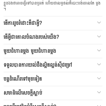
ខ្លួនឯងថាអាចធ្វើទៅបានឬអត់ ហើយជាលទ្ធផលគឺបោះបង់ចោលតែ ម្តង
។
តើការរួចរំដោះគឺជាអ្វី?
តើអ្វីជាគោលបំណងរបស់យើង?
មួយជំហានម្តង មួយជំហានម្តង
ទទួលបានការយល់ដឹងល្អិតល្អន់សុីជម្រៅ
បន្តដំណើរទៅមុខទៀត
សមាធិលើសេចក្តីស្លាប់