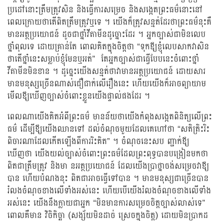
ប្រដៅនោះត្រឹមត្រូវសិន និងធ្វើការសម្រេច និងសង្កេតព្រះធម៌នោះនៅ
ពេលក្រោយថាតើពិតត្រឹមត្រូវឬទេ ។ យើងក៏ត្រូវសន្មត់ដែរថាព្រះធម៌នុះគឺ
មានអត្ថប្រយោជន៍ ដូចជាថ្នាំវីតាមីនដូច្នោះដែរ ។ អ្នកច្បាស់ជាមិនលេប
ថ្នាំពុលទេ ដោយគ្រាន់តែ ពោលគិតក្នុងចិត្តថា “ទុកឪ្យខ្ញុំលេបសាកវាសិន
ថាតើថ្នាំនេះសម្លាប់ខ្ញុំមែនឬអត់” តែអ្នកច្បាស់ជាធ្វើបែបនេះចំពោះថ្នាំ
វីតាមីនមិនខាន ។ ដូច្នេះយើងសន្មត់ថាវាមានអត្ថប្រយោជន៍ ដោយសារ
មានមនុស្សច្រើនណាស់ជឿជាក់លើរឿងនេះ ហើយយើងក៏អាចព្យាយាម
មើលឪ្យឃើញច្បាស់ចំពោះខ្លួនយើងផ្ទាល់ផងដែរ ។
ពេលណាយើងគិតអំពីព្រះធម៌ មានន័យថាយើងកំពុងសង្កេតពិនិត្យលើព្រះ
ធម៌ ដើម្បីឪ្យយើងឈានទៅ ដល់ចំណុចមួយដែលគេហៅថា “សតិត្រិះរិះ
ពិចារណាដែលកើតឡើងពីការរិះគិត” ។ ចំណុចនេះសប ញ្ជាក់ឪ្យ
ឃើញថា យើងយល់ច្បាស់ចំពោះព្រះធម៌ដែលព្រះពុទ្ធបានបង្រៀនមកថា
ពិតជាត្រឹមត្រូវ និងមា នអត្ថប្រយោជន៍ ដែលយើងប្រាថ្នាចង់សម្រេចវាឪ្យ
បាន ហើយបំណងនុះ ពិតជាអាចធ្វើទៅបាន ។ មានមនុស្សជាច្រើនបាន
រំលងចំណុចខាងលើទាំងអស់នេះ ហើយបើយើងរំលងចំណុចខាងលើទាំង
អស់នេះ យើងនឹងក្លាយជាអ្នក “មិនមានការសម្រេចចិត្តច្បាស់លាស់ទេ”
ពោលគឺមាន វិចិកិច្ឆា (សង្ស័យមិនដាច់ ស្រេចក្នុងចិត្ត) ដោយមិនប្រាកដ