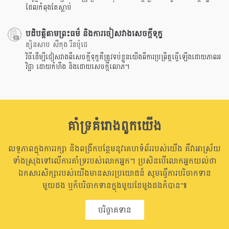
ដែលកំពុងតែស្លាប់
បដិបត្តិតាមព្រះធម៌ និងការចៀសវាងសេចក្តីទុក្ខ
ត្សិនសាប សឺកុង រីនប៉ូជេ
វិធីដើម្បីជៀសវាងពីសេចក្តីទុក្ខគឺត្រូវទប់ខ្លួនយើងពីការប្រព្រឹត្តធ្វើឡើងដោយភាពអ
វិជ្ជា ដោយកំហឹង និងដោយសេចក្តីលោភ។
គាំទ្រគំរោងពួកយើង
លទ្ធភាពក្នុងការរក្សា និងពង្រីកបន្ថែមនូវគេហទំព័ររបស់យើង គឺវាអាស្រ័យ
ទាំងស្រុងទៅលើការគាំទ្ររបស់លោកអ្នក។ ប្រសិនបើលោកអ្នកយល់ថា
ឯកសារសិក្សារបស់យើងមានសារប្រយោជន៏ សូមធ្វើការបរិចាកទាន
មួយដង ឬក៏បរិចាកទានក្នុងមួយខែមួងដងក៏បាន៕
បរិច្ចាគទាន