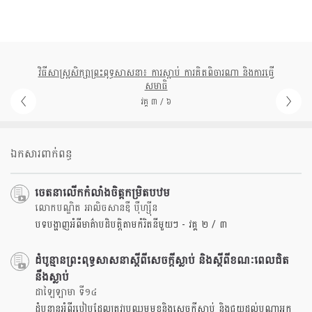
វិធីសាស្រ្តសិក្សាព្រះពុទ្ធសាសនា៖ ការស្តាប់ ការគិតពិចារណា និងការធ្វើ
សមាធិ
វគ្គ ៣ / ៦
ឯកសារពាក់ពន្ធ
ចេតនាលើកកំលាំងចិត្តកម្រិតបឋម
លោកបណ្ឌិត អាលិចសានឌឺ បុឺហ្សុីន
បទបង្ហាញអំពីមាគ៌ាបដិបត្តិតាមកំរិតនីមួយៗ - វគ្គ ២ / ៣
ដំបូន្មានព្រះពុទ្ធសាសនាស្តីពីសេចក្តីស្លាប់ និងស្តីពីខណៈពេលជិត
នឹងស្លាប់
ដាឡៃឡាមា ទី១៤
ដំបូន្មានអំពីរបៀបដែលត្រូវប្រឈមមុខនិងសេចក្តីស្លាប់ និងជួយដល់បណ្តាអ្នក