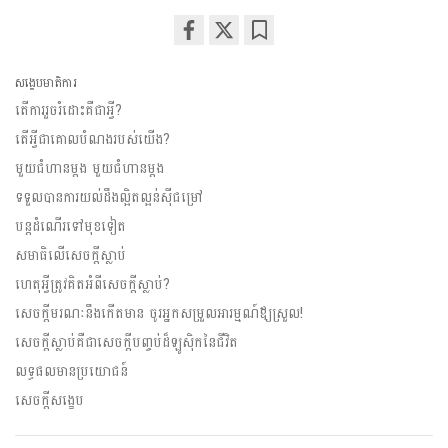
Share
Bookmark
on
សង្ខេបមាតិការ
facebook
តើការរួចរំដោះគឺជាអ្វី?
តើអ្វីជាគោលបំណងរបស់យើង?
មួយជំហានម្តង មួយជំហានម្តង
ទទួលបានការយល់ដឹងល្អិតល្អន់សុីជម្រៅ
បន្តដំណើរទៅមុខទៀត
សមាធិលើសេចក្តីស្លាប់
ហេតុអ្វីត្រូវគិតអំពីសេចក្តីស្លាប់?
សេចក្តីមរណៈនឹងកើតមាន ចូរអ្នកសម្រួលអារម្មណ៍ឪ្យស្រួល!
សេចក្តីស្លាប់គឺជាសេចក្តីបញ្ចប់ដ៏ឡូសុិកនៃជីវិត
លទ្ធផលមានប្រយោជន៍
សេចក្តីសង្ខេប