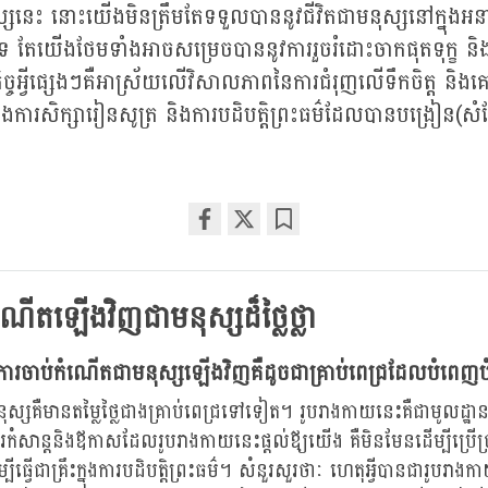
ស្សនេះ នោះយើងមិនត្រឹមតែទទួលបាននូវជីវិតជាមនុស្សនៅក្នុងអន
េ តែយើងថែមទាំងអាចសម្រេចបាននូវការរួចរំដោះចាកផុតទុក្ខ និង
ច្ចអ្វីផ្សេងៗគឺអាស្រ័យលើវិសាលភាពនៃការជំរុញលើទឹកចិត្ត និ
ងការសិក្សារៀនសូត្រ និងការបដិបត្តិព្រះធម៌ដែលបានបង្រៀន(ស
Share
Bookmark
on
facebook
ណើតឡើងវិញជាមនុស្សដ៏ថ្លៃថ្លា
ជាការចាប់កំណើតជាមនុស្សឡើងវិញគឺដូចជាគ្រាប់ពេជ្រដែលបំពេ
ស្សគឺមានតម្លៃថ្លៃជាងគ្រាប់ពេជ្រទៅទៀត។ រូបរាងកាយនេះគឺជាមូលដ្ឋានគ
តែការកំសាន្តនិងឪកាសដែលរូបរាងកាយនេះផ្តល់ឪ្យយើង គឺមិនមែនដើម្បីប្រើប្
្បីធ្វើជាគ្រឹះក្នុងការបដិបត្តិព្រះធម៌។ សំនួរសួរថាៈ ហេតុអ្វីបានជារូបរា