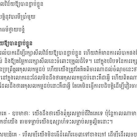
លវិន័យឪ្យបានខ្ជាប់ខ្ជួន
ត្តិនូវបារមីប្រាំមួយ
រធម៌ថ្វាយបង្គំ
ឪ្យបានខ្ជាប់ខ្ជួន
រលំបាកដើម្បីរក្សាសីលវិន័យឪ្យបានខ្ជាប់ខ្ជួន ហើយវាក៏មានការលំបាកផ
ល់ និងឪ្យតម្លៃការរក្សាសីលនេះចំពោះបុគ្គលដ៏ទៃ។ នៅក្នុងបរិបទនៃការរក
ប្រព្រឹត្តអកុសលកម្មដប់ ហើយយើងត្រូវតែគិតពិចារណាដល់ចំណុចនេះថ
់នៅក្នុងលោកនេះដែលមិនដឹងថាអកុសលកម្មដប់នោះគឺជាអ្វី ហើយពិតណាស
លដឹងថាអកុសលកម្មដប់នោះគឺជាអ្វី តែគេមិនធ្វើការបដិបត្តិដើម្បីវៀរ
វិតគេ - ឧបមាថាៈ យើងដឹងថាយើងពុំគួរសម្លាប់ជីវិតគេទេ ប៉ុន្តែកាលណាមាន
ាំយើង តាមទម្លាប់យើងឧស្សាហ៍ទះសម្លាប់សត្វល្អិតនោះ។
សម្បត្តិគេ - បើសូម្បីយើងមិនធ្វើដំណើរចេញទៅខាងក្រៅ ដើម្បីដើរលួចប្លន