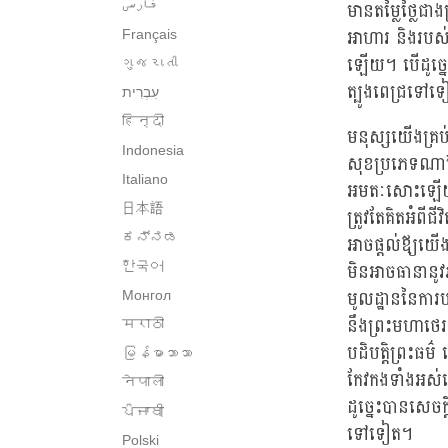
មានតម្លៃថ្លៃជ
فارسی
អាហារ និងរបស់រ
Français
ឡើយ។ បើដូច្នេះ
ગુજરાતી
ត្បូងពេជ្រទៅ
हिन्दी
មនុស្សយើងគ្រប់រ
Indonesia
សុខប្រភេទណាដ
Italiano
អមតៈសោះឡើយ។ 
日本語
ត្រូវតែគិតអំព
ಕನ್ನಡ
អាចផ្តល់ឪ្យយ
មិនអាចធានានូ
한국어
មូលដ្ឋាននៃការ
Монгол
នឹងព្រះមហាថេ
मराठी
បដិបត្តិព្រះធ
မြန်မာဘာသာ
កែវកងទាំងអស់
नेपाली
ដូច្នេះបានសេច
ਪੰਜਾਬੀ
ទៅទៀត។
Polski