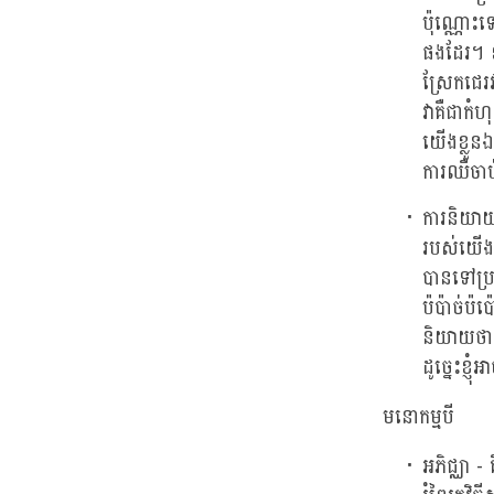
ប៉ុណ្ណោះ
ផងដែរ។ ឧ
ស្រែកជេរ
វាគឺជាកំ
យើងខ្លួន
ការឈឺចាប
ការនិយាយ
របស់យើងគ
បានទៅប្រ
ប៉ប៉ាច់ប
និយាយថា 
ដូច្នេះខ្
មនោកម្មបី
អភិជ្ឈា -