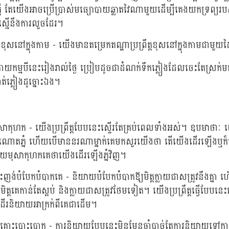
តី តែយើងអាចប្រើប្រាស់មធ្យោបាយឆ្លាតវៃណាមួយដើម្បីគេងយកទ្រព្យរ
៏ស្មើនឹងការលួចដែរ។
ឹត្តខុសនៅក្នុងកាម - យើងមានតម្រេកតណ្ហាប្រព្រឹត្តខុសនៅក្នុងកាមជាមួយដ
ូវកាយកម្មបីនេះរៀងរាល់ថ្ងៃ ប្រៀបដូចជាដំណក់ទឹកភ្លៀងដែលចេះតែស្រក់
់ភ្លៀងដូច្នោះឯង។
ាកុហក - យើងប្រព្រឹត្តបែបនេះស្ទើរតែគ្រប់ពេលទាំងអស់។ ឧបមាថាៈ យ
ចំណោតភ្នំ ហើយបើមាននរណាម្នាក់គេមកសួរយើងថា តើយើងដើរឡើងឬក៏
យមុសាកុហកគេថាយើងដើរឡើងភ្នំវិញ។
ញង់បំបែកបំបាកគេ - និយាយបំបែកបំបាកឪ្យមិត្តក្លាយជាសត្រូវនឹងគ្នា 
ិត្តគេកាន់តែស្អប់ និងក្លាយជាសត្រូវថែមទៀត។ យើងប្រព្រឹត្តធ្វើបែបនេះ
ដើរនិយាយអាក្រក់ពីគេជាដើម។
រគោះបោះបោក - ការនិយាយបែបនេះមិនមែនចាំបាច់តែការនិយាយទៅកាន