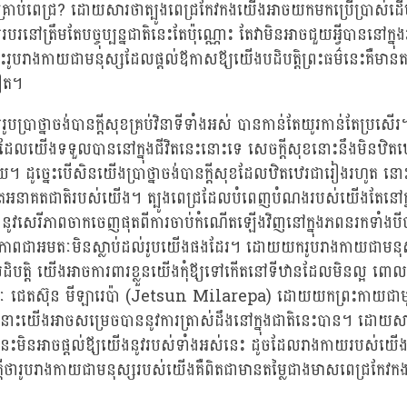
ាងគ្រាប់ពេជ្រ? ដោយសារថាត្បូងពេជ្រកែវកងយើងអាចយកមកប្រើប្រាស់ដើម
បរនៅត្រឹមតែបច្ចុប្បន្នជាតិនេះតែប៉ុណ្ណោះ តែវាមិនអាចជួយអ្វីបាននៅក្
រូបរាងកាយជាមនុស្សដែលផ្តល់ឪកាសឪ្យយើងបដិបត្តិព្រះធម៌នេះគឺមានតម្ល
ទៀត។
ូបប្រាថ្នាចង់បានក្តីសុខគ្រប់វិនាទីទាំងអស់ បានកាន់តែយូរកាន់តែប្រសើរ។ ប៉
ែលយើងទទួលបាននៅក្នុងជីវិតនេះនោះទេ សេចក្តីសុខនោះនឹងមិនឋិតឋេ
ដូច្នេះបើសិនយើងប្រាថ្នាចង់បានក្តីសុខដែលឋិតឋេរជារៀងរហូត នោះ
ីជីវិតអនាគតជាតិរបស់យើង។ ត្បូងពេជ្រដែលបំពេញបំណងរបស់យើងតែនៅក្ន
ើងនូវសេរីភាពចាកចេញផុតពីការចាប់កំណើតឡើងវិញនៅក្នុងភពនរកទាំងប
វភាពជាអមតៈមិនស្លាប់ដល់រូបយើងផងដែរ។ ដោយយករូបរាងកាយជាមនុស្
បដិបត្តិ យើងអាចការពារខ្លួនយើងកុំឪ្យទៅកើតនៅទីឋានដែលមិនល្អ ពោល
រៈ ជេតស៊ុន មីឡារេប៉ា (Jetsun Milarepa) ដោយយកព្រះកាយជាមូ
ម៌ នោះយើងអាចសម្រេចបាននូវការត្រាស់ដឹងនៅក្នុងជាតិនេះបាន។ ដោយ
នេះមិនអាចផ្តល់ឪ្យយើងនូវរបស់ទាំងអស់នេះ ដូចដែលរាងកាយរបស់យើង
ក្តីថារូបរាងកាយជាមនុស្សរបស់យើងគឺពិតជាមានតម្លៃជាងមាសពេជ្រកែវ