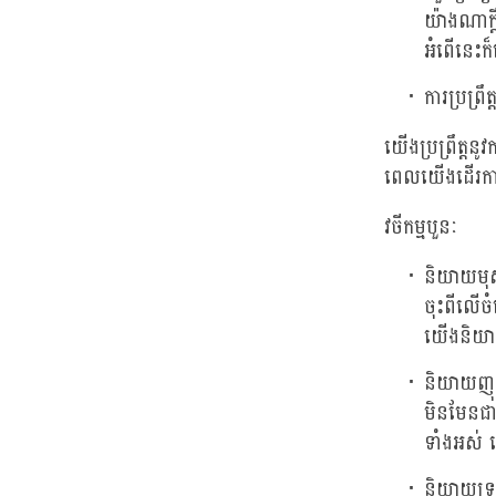
យ៉ាងណាក្
អំពើនេះក
ការប្រព្រ
យើងប្រព្រឹត្តន
ពេលយើងដើរកាត
វចីកម្មបួនៈ
និយាយមុស
ចុះពីលើ
យើងនិយា
និយាយញុះ
មិនមែនជាម
ទាំងអស់ 
និយាយទ្