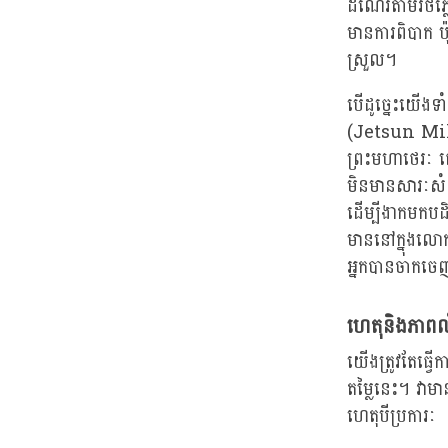
ដំណើរតាមរថភ្
មានការពិបាក ប
ស្រួល។
បើដូច្នេះយើងទា
(Jetsun Milarep
ព្រះមហាថេរៈ ជេ
មិនមានសារៈសំខា
ដើម្បីងាកមកបដិ
មាននៅក្នុងលោក
អ្នកបានចាកចេញ
ហេតុនិងភាពល
យើងត្រូវតែធ្វ
តម្លៃនេះ។ វា
ហេតុបីប្រការៈ