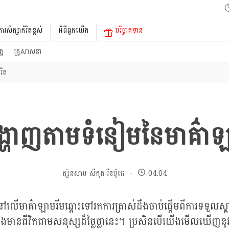
ការសិក្សាកំរិតខ្ពស់
អំពីពួកយើង
បរិច្ចាគទាន
្ត
គ្រូសាសនា
រិត
្ហាញតាមទំនៀមនៃមាគ៌ាឡ
ត្សិនសាប សឺកុង រីនប៉ូជេ
04:04
នៅលើមាគ៌ាឡាមរីមឆ្ពោះទៅរកការត្រាស់ដឹងចាប់ផ្តើមពីការទទួលស
ងមានជីវិតជាមសនុស្សដ៏ថ្លៃថ្លានេះ។ ប្រសិនបើយើងមើលឃើញនូវ