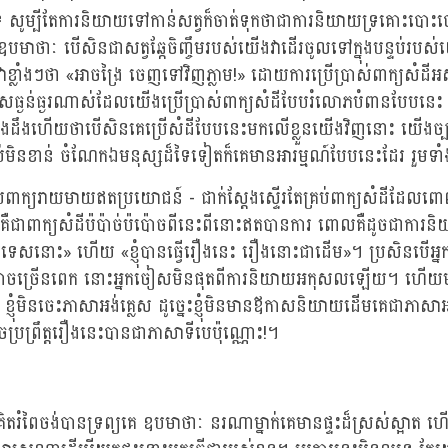
ទេ សូម្បីតែការនិយាយទៅកាន់សត្វក៏ចាត់ទុកថាជាការនិយាយទ្រគោះប
បមាថាៈ បើសិនជាសត្វឆ្កែចិញ្ចឹមរបស់យើងវាដើរចូលទៅក្នុងបន្ទប់រប
វាខ្លាំងៗថា «អាចង្រៃ ចេញទៅវិញភ្លាម!» ដោយការប្រើប្រាស់ពាក្យសំដ
ហុសធ្ងន់ធ្ងរណាស់ដែលយើងប្រើប្រាស់ពាក្យសំដីបែបរំលោភបំពានបែបន
ឯងដឹងហើយថាបើសិនគេប្រើសំដីបែបនេះមកលើខ្លួនយើងវិញនោះ យើងច្
់មិនខាន់ ចំណែកឯមនុស្សដ៏ទៃទៀតក៏គេមានអារម្មណ៍បែបនេះដែរ រួមទ
ពាក្យរាយមាយឥតប្រយោជន៍ - ជាក់ស្តែងស្ទើរតែគ្រប់ពាក្យសំដីដែលព
ឺជាពាក្យសំដីប៉ប៉ាច់ប៉ប៉ោចពីនេះពីនោះឥតបានការ ពោលគឺដូចជាការនិយាយ
ទេសនោះ» ហើយ «ខ្ញុំបានធ្វើរឿងនេះ រឿងនោះជាដើម»។ ប្រសិនបើអ្
៉ប៉ោចច្រើនពេក នោះអ្នកចៀសមិនផុតពីការនិយាយអកុសលឡើយ។ ហើយមាន
ខ្ញុំមិនចេះភាសាអង់គ្លេស ដូច្នេះខ្ញុំមិនមានឪកាសនិយាយដើមគេជាភាសាអ
ញុំអាចប្រព្រឹត្តរឿងនេះបានជាភាសាទីបេប៉ុណ្ណោះ!។
 គិតរំពៃចង់បានទ្រព្យគេ ឧបមាថាៈ នរណាម្នាក់គេមានផ្ទះដ៏ស្រស់ស្អាត