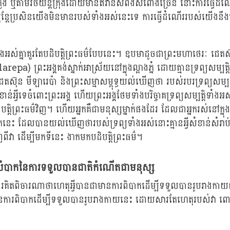
លើង ឬតាមរថយន្តក្រុងដោយមានឥវ៉ានសំពីងសំពោងច្រើន នោះការធ្វើដំ
៉ុន្តែប្រសិនយើងមិនមានរបស់ទាំងអស់នេះទេ ការធ្វើដំណើររបស់យើងន
ំងអស់គ្នាគួរតែបដិបត្តិព្រះធម៌បែបនេះ។ ឧបមាដូចជាព្រះមហាថេរៈ ជេតស៊
a) ព្រះអង្គគង់ស្នាក់អាស្រ័យនៅក្នុងល្អាងភ្នំ ដោយគ្មានទ្រព្យសម្បត្តិ
តស៊ុន មីឡារេប៉ា និងព្រះសម្មាសម្ពុទ្ធយល់ឃើញថា របស់របរទ្រព្យសម្បត
ន់អ្វីទេចំពោះព្រះអង្គ ហើយព្រះអង្គថែមទាំងបរិច្ចាគទ្រព្យសម្បត្តិទាំង
បត្តិព្រះធម៌វិញ។ ហើយអ្នកគឺជាមនុស្សម្នាក់ផងដែរ ដែលជាអ្នករស់នៅក្នុ
នេះ ដែលបានយល់ឃើញថារបស់ទ្រព្យទាំងអស់នោះគ្មានអ្វីសំខាន់សំរាប
ពីវា ដើម្បីមកទីនេះ ងាកមកបដិបត្តិព្រះធម៌។
ំបាកនៃការទទួលបានជាតិកំណើតជាមនុស្ស
ើការគិតពិចារណាថាហេតុអ្វីបានជាមានការពិបាកដើម្បីទទួលបានរូបរាងកាយ
មានការពិបាកដើម្បីទទួលបានរូបរាងកាយនេះ ដោយសារតែហេតុរបស់វា 