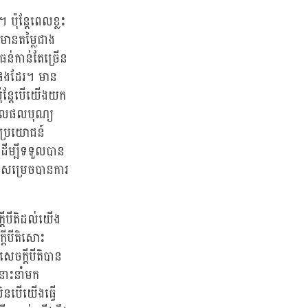
ប៉ុន្តែពេលខ្លះ
មានតម្លៃជាង
ធន់កាន់តែច្រើន
ផងដែរ។ មាន
 ប៉ុន្តែបើយើងយក
កុសលផលបុណ្យ
ឥតប្រយោជន៍
យដើម្បីទទួលបាន
្បីសម្រេចបានការ
្តីបីតិដល់យើង
្តីបីតិសោះ
េចក្តីបីតិបាន
់នោះនាំមក
សិនបើយើងធ្វើ