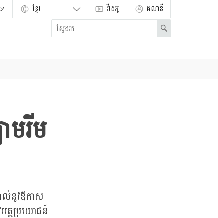
វីដេអូ
គណនី
Enter
Search
search
term
ាមរីម
្គាល់នូវឪកាស
អត្ថប្រយោជន៍