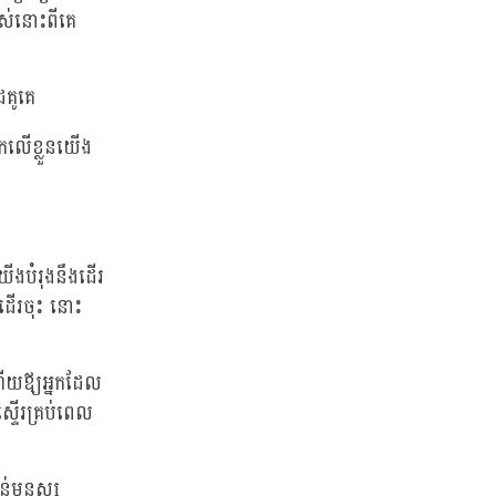
បស់នោះពីគេ
ៃគូគេ
មកលើខ្លួនយើង
ើងបំរុងនឹងដើរ
ដើរចុះ នោះ
ហើយឪ្យអ្នកដែល
ស្ទើរគ្រប់ពេល
់មនុស្ស