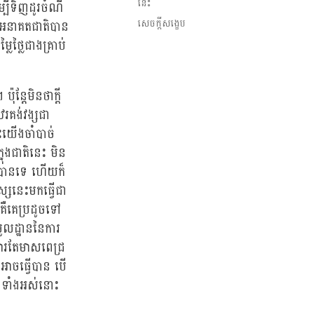
នេះ
្បីទិញដូរចំណី
សេចក្តីសង្ខេប
នុងអនាគតជាតិបាន
ៃថ្លៃជាងគ្រាប់
ុន្តែមិនថាក្តី
រគង់វង្សជា
យើងចាំបាច់
ុងជាតិនេះ មិន
ីបានទេ ហើយក៏
សនេះមកធ្វើជា
គឺគេប្រដូចទៅ
លដ្ឋាននៃការ
សារតែមាសពេជ្រ
អាចធ្វើបាន បើ
កងទាំងអស់នោះ