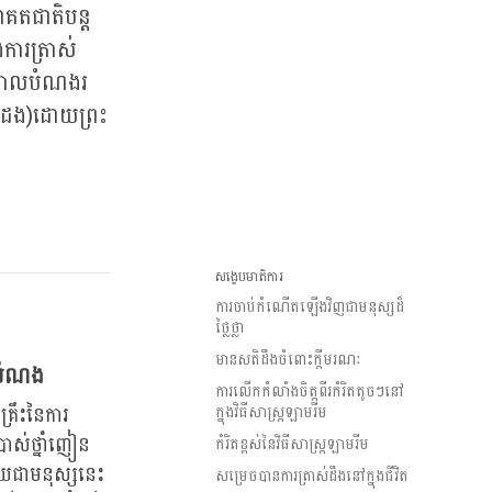
ាគតជាតិបន្ត
ការត្រាស់
ងគោលបំណងរ​
ំដែង)ដោយព្រះ
សង្ខេបមាតិការ
ការចាប់កំណើតឡើងវិញជាមនុស្សដ៏
ថ្លៃថ្លា
មានសតិដឹងចំពោះក្តីមរណៈ
ញបំណង
ការលើកកំលាំងចិត្តពីរកំរិតតូចៗនៅ
្រឹះនៃការ
ក្នុងវិធីសាស្រ្តឡាមរីម
រាស់ថ្នាំញៀន
កំរិតខ្ពស់នៃវិធីសាស្រ្តឡាមរីម
ងកាយជាមនុស្សនេះ
សម្រេចបានការត្រាស់ដឹងនៅក្នុងជីវិត