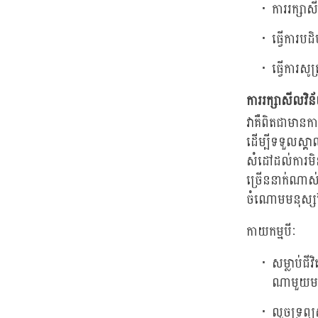
ការរក្សាសី
ធ្វើការបដិប
ធ្វើការសូត្
ការរក្សាសីលវិន័យ
វាគឺពិតជាមានកា
ដើម្បីទទួលស្គា
សំដៅដល់ការមិន
ច្រើននាក់ណាស
ចំណោមមនុស្សដែ
កាយកម្មបីៈ
សម្លាប់ជី
ណាមួយមកខ
លួចទ្រព្យ