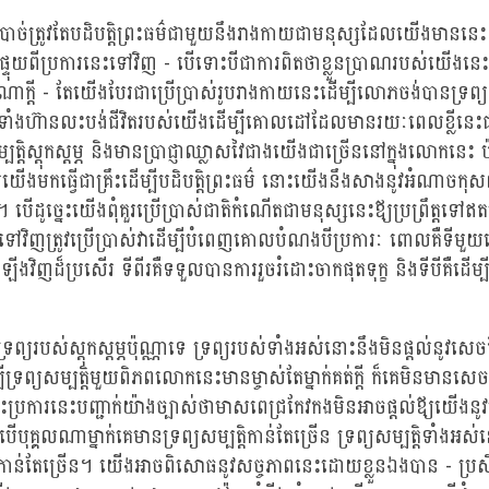
ំបាច់ត្រូវតែបដិបត្តិព្រះធម៌ជាមួយនឹងរាងកាយជាមនុស្សដែលយើងមាននេះ។ 
្ទុយពីប្រការនេះទៅវិញ - បើទោះបីជាការពិតថាខ្លួនប្រាណរបស់យើងនេះ
ាក្តី - តែយើងបែរជាប្រើប្រាស់រូបរាងកាយនេះដើម្បីលោភចង់បានទ្រព្យ
ំងហ៊ានលះបង់ជីវិតរបស់យើងដើម្បីគោលដៅដែលមានរយៈពេលខ្លីនេះ
ម្បត្តិស្តុកស្តម្ភ និងមានប្រាជ្ញាឈ្លាសវៃជាងយើងជាច្រើននៅក្នុងលោកនេះ
យើងមកធ្វើជាគ្រឹះដើម្បីបដិបត្តិព្រះធម៌ នោះយើងនឹងសាងនូវអំណាច
 បើដូច្នេះយើងពុំគួរប្រើប្រាស់ជាតិកំណើតជាមនុស្សនេះឪ្យប្រព្រឹត្តទៅ
ទុយទៅវិញត្រូវប្រើប្រាស់វាដើម្បីបំពេញគោលបំណងបីប្រការៈ ពោលគឺទីមួ
ងវិញដ៏ប្រសើរ ទីពីរគឺទទួលបានការរួចរំដោះចាកផុតទុក្ខ និងទីបីគឺដើម
ព្យរបស់ស្តុកស្តម្ភប៉ុណ្ណាទេ ទ្រព្យរបស់ទាំងអស់នោះនឹងមិនផ្តល់នូវសេចក
្រព្យសម្បត្តិមួយពិភពលោកនេះមានម្ចាស់តែម្នាក់គត់ក្តី ក៏គេមិនមានសេចក
ប្រការនេះបញ្ជាក់យ៉ាងច្បាស់ថាមាសពេជ្រកែវកងមិនអាចផ្តល់ឪ្យយើងនូវស
ុគ្គលណាម្នាក់គេមានទ្រព្យសម្បត្តិកាន់តែច្រើន ទ្រព្យសម្បត្តិទាំងអស
ុក្ខកាន់តែច្រើន។ យើងអាចពិសោធនូវសច្ចភាពនេះដោយខ្លួនឯងបាន - ប្រ