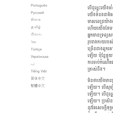
Português
បើដូច្នេះយើងចា
Русский
យើងទំនងជាគិតផ
មាសពេជ្រយ៉ាងណ
සිංහල
ហើយយើងថែមទា
தமிழ்
អ្នកមានទ្រព្យស
తెలుగు
រូបរាងកាយរបស់
ไทย
ច្រើនជាងពួកគេ។
Türkçe
ឡើយ ប៉ុន្តែផ្
Українська
ការចាប់កំណើតឡើ
اُردو
ត្រាស់ដឹង។
Tiếng Việt
简体中文
មិនថាយើងមានទ្រ
ឡើយ។ បើសូម្បីទ
繁體中文
ឡើយ។ បើដូច្នេះ
ឡើយ។ ប្រសិនបើប
នូវតែសេចក្តីទ