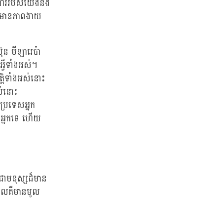
ណើររបស់យើងនឹង
ឹងមានភាពងាយ
ុន មីឡារេប៉ា
អ្វីទាំងអស់។
្តិទាំងអស់នោះ
អស់នោះ
ងប្រទេសអ្នក
់អ្នកទេ ហើយ
ជាមនុស្សដ៏មាន
ពោលគឺមានមូល