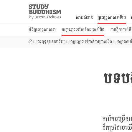
Close
Study
Buddhism
សារៈសំខាន់
ព្រះពុទ្ធសាសនាទីបេ
Home
អំពីព្រះពុទ្ធសាសនា
មាគ្គាឆ្ពោះទៅកាន់ការត្រាស់ដឹង
ការហ្វឹកហាត់ចិត
›
ព្រះពុទ្ធសាសនាទីបេ
›
មាគ្គាឆ្ពោះទៅកាន់ការត្រាស់ដឹង
›
មាគ្គាតាមកំ
បទបង
ការរីកចម្រើន
ដ៏កម្រដែលយើ