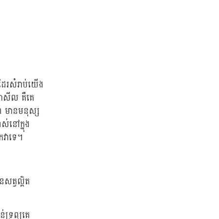
ងដែរសំរាប់យើង
្សាសីល គឺគេ
ា មានមនុស្ស
់នៅក្នុង
ចាកវាទេ។
សត្វល្អិត
់ទ្រព្យគេ