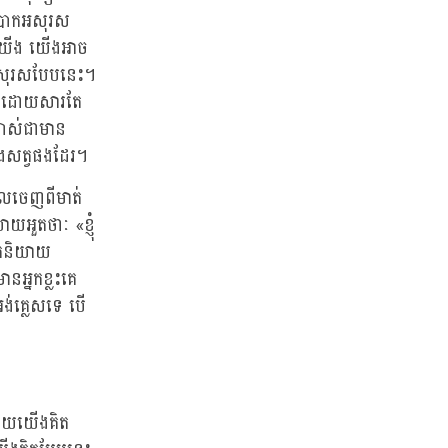
ោះបោកអសុរស
ស់យើង យើងអាច
ីអសុរសបែបនេះ។
េះ ដោយសារតែ
បាស់ជាមាន
ាំងសត្វផងដែរ។
ោលចេញពីមាត់
អួតថាៈ «ខ្ញុំ
នកនិយាយ
អ្នកខ្លះគេ
ង់គ្លេសទេ បើ
 ហើយយើងគិត