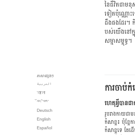
នៃជីវិតជាមនុ
ទៀតប៉ុណ្ណោះទ
ដឹងផងដែរ។ កិ
បស់យើងនៅក្នុ
សម្មាសម្ពុទ្ធ។
ភាសាផ្សេងៗ
ការចាប់កំ
العربية
বাংলা
ហេតុអ្វីបាន
བོད་ཡིག་
Deutsch
រូបរាងកាយជាមនុ
English
កំសាន្ត៖ ប៉ុន្
Español
កំសាន្តទេ តែដើម