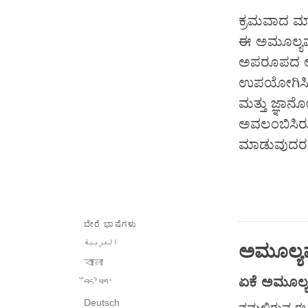
ಕ್ರಮವಾದ ಮ
ಈ ಅಮೂಲ್ಯವಾ
ಅಪರೂಪದ ಅವಕ
ಉಪಯೋಗಿಸಿದರೆ
ಮತ್ತು ಜ್ಞಾನ
ಅವಲಂಬಿಸಿರುತ
ಮಾಡುವುದರ ಮ
ಬೇರೆ ಭಾಷೆಗಳು
العربية
ಅಮೂಲ್ಯ
বাংলা
ಏಕೆ
ಅಮೂಲ್
བོད་ཡིག་
Deutsch