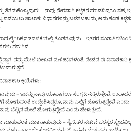
ನ್ನು ತೆಗೆದುಕೊಳ್ಳುವುದು – ನಾವು ನೇರವಾಗಿ ಕಳ್ಳತನ ಮಾಡದಿದ್ದರೂ ಸಹ,
ನ್ನು ಪಡೆಯಲು ಚಾಲಾಕು ವಿಧಾನಗಳನ್ನು ಬಳಸಬಹುದು, ಅದು ಕೂಡ ಕಳ್ಳ
.
ಾದ ಲೈಂಗಿಕ ನಡವಳಿಕೆಯಲ್ಲಿ ತೊಡಗುವುದು – ಇತರರ ಸಂಗಾತಿಗಳೊಂದ
ೆಗಳು ನಮಗಿವೆ.
ಿದ್ದಾಗ, ನಮ್ಮ ಮೇಲೆ ಬೀಳುವ ಮಳೆಹನಿಗಳಂತೆ, ದೇಹದ ಈ ವಿನಾಶಕಾರಿ ಕ್ರ
ರಹಣವಾಗುತ್ತವೆ.
ವಿನಾಶಕಾರಿ ಕ್ರಿಯೆಗಳು:
ೇಳುವುದು – ಇದನ್ನು ನಾವು ಯಾವಾಗಲೂ ಸಂಗ್ರಹಿಸುತ್ತಿರುತ್ತೇವೆ. ಉದಾಹರ
ೆಳಗೆ ಹೋಗುವಂತೆ ಉದ್ದೇಶಿಸಿದ್ದರೂ, ನಾವು ಎಲ್ಲಿಗೆ ಹೋಗುತ್ತಿದ್ದೇವೆ ಎ
 ನಾವು ಬೆಟ್ಟದ ಮೇಲೆ ಹೋಗುತ್ತಿದ್ದೇವೆ ಎಂದು ಹೇಳುತ್ತೇವೆ.
 ಮಾಡುವಂತೆ ಮಾತನಾಡುವುದು – ಸ್ನೇಹಿತರ ನಡುವೆ ಪರಸ್ಪರ ಸ್ನೇಹವಿಲ್
 ಮತ್ತು ಈಗಾಗಲೇ ಸ್ನೇಹವಿಲ್ಲದವರಲ್ಲಿ ಇನ್ನಷ್ಟು ದ್ವೇಷವನ್ನು ಹುಟ್ಟಿಸಲು