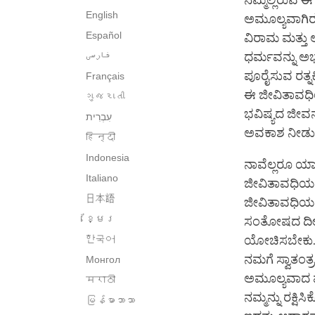
ನಮ್ಮಲ್ಲಿರುವ 
English
ಅಮೂಲ್ಯವಾಗಿರು
Español
ವಿರಾಮ ಮತ್ತು 
فارسی
ಧರ್ಮವನ್ನು ಅಭ
ಪೂರೈಸುವ ರತ್ನಕ
Français
ಈ ಜೀವಿತಾವಧಿಯ
ગુજરાતી
ಭವಿಷ್ಯದ ಜೀವನ
ಅವಕಾಶ ನೀಡುವ 
हिन्दी
Indonesia
ನಾವೆಲ್ಲರೂ ಯ
Italiano
ಜೀವಿತಾವಧಿಯಲ
日本語
ಜೀವಿತಾವಧಿಯಲ್
ខ្មែរ
ಸಂತೋಷದ ದೀರ್
한국어
ಯೋಚಿಸಬೇಕು. ಆ
ನಮಗೆ ಸ್ವಾತಂತ್
Монгол
ಅಮೂಲ್ಯವಾದ ಮ
मराठी
ನಮ್ಮನ್ನು ರಕ್ಷ
မြန်မာဘာသာ