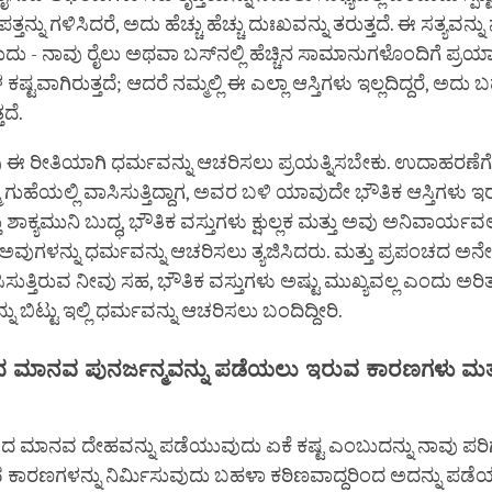
ಂಪತ್ತನ್ನು ಗಳಿಸಿದರೆ, ಅದು ಹೆಚ್ಚು ಹೆಚ್ಚು ದುಃಖವನ್ನು ತರುತ್ತದೆ. ಈ ಸತ್ಯವನ್ನ
- ನಾವು ರೈಲು ಅಥವಾ ಬಸ್‌ನಲ್ಲಿ ಹೆಚ್ಚಿನ ಸಾಮಾನುಗಳೊಂದಿಗೆ ಪ್ರಯಾಣಿಸ
್ಟವಾಗಿರುತ್ತದೆ; ಆದರೆ ನಮ್ಮಲ್ಲಿ ಈ ಎಲ್ಲಾ ಆಸ್ತಿಗಳು ಇಲ್ಲದಿದ್ದರೆ, ಅದು
ತದೆ.
ು ಈ ರೀತಿಯಾಗಿ ಧರ್ಮವನ್ನು ಆಚರಿಸಲು ಪ್ರಯತ್ನಿಸಬೇಕು. ಉದಾಹರಣೆಗೆ, 
ಗುಹೆಯಲ್ಲಿ ವಾಸಿಸುತ್ತಿದ್ದಾಗ, ಅವರ ಬಳಿ ಯಾವುದೇ ಭೌತಿಕ ಆಸ್ತಿಗಳು ಇರಲಿ
ಶಾಕ್ಯಮುನಿ ಬುದ್ಧ, ಭೌತಿಕ ವಸ್ತುಗಳು ಕ್ಷುಲ್ಲಕ ಮತ್ತು ಅವು ಅನಿವಾರ್ಯವಲ
ವುಗಳನ್ನು ಧರ್ಮವನ್ನು ಆಚರಿಸಲು ತ್ಯಜಿಸಿದರು. ಮತ್ತು ಪ್ರಪಂಚದ ಅನ
ಿಸುತ್ತಿರುವ ನೀವು ಸಹ, ಭೌತಿಕ ವಸ್ತುಗಳು ಅಷ್ಟು ಮುಖ್ಯವಲ್ಲ ಎಂದು ಅರಿತ
ು ಬಿಟ್ಟು ಇಲ್ಲಿ ಧರ್ಮವನ್ನು ಆಚರಿಸಲು ಬಂದಿದ್ದೀರಿ.
ದ
ಮಾನವ
ಪುನರ್ಜನ್ಮವನ್ನು
ಪಡೆಯಲು
ಇರುವ
ಕಾರಣಗಳು
ಮತ್
 ಮಾನವ ದೇಹವನ್ನು ಪಡೆಯುವುದು ಏಕೆ ಕಷ್ಟ ಎಂಬುದನ್ನು ನಾವು ಪರಿಗ
ವ ಕಾರಣಗಳನ್ನು ನಿರ್ಮಿಸುವುದು ಬಹಳಾ ಕಠಿಣವಾದ್ದರಿಂದ ಅದನ್ನು ಪಡ