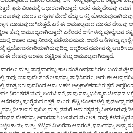
ಈ ಅಮೂಲ್ಯವಾದ ಮಾನವ ದೇಹವು ಆಸೆಗಳನ್ನು ಪೂರೈಸುವ ರತ್ನಕ್ಕಿಂತ ಹೆಚ್ಚ
ತ್ತದೆ. ಇದು ವಿರಾಮಕ್ಕೆ ಆಧಾರವಾಗಿರುತ್ತದೆ; ಆದರೆ ನಮ್ಮ ದೇಹವು ನಮಗ
ಅವಕಾಶವು ಮಾದಕ ವಸ್ತುಗಳ ಮೇಲೆ ಹೆಚ್ಚು ಆಸಕ್ತಿ ಹೊಂದುವುದಾಗಿರುವುದಿ
್ಯಾಸ ಮಾಡುವುದಾಗಿರುತ್ತದೆ. ಏಕೆ ಈ ಅಮೂಲ್ಯವಾದ ಮಾನವ ದೇಹವು ಆಸ
್ಕಿಂತ ಹೆಚ್ಚು ಅಮೂಲ್ಯವಾಗಿರುತ್ತದೆ? ಏಕೆಂದರೆ ಆಸೆಗಳನ್ನು ಪೂರೈಸುವ ರತ
ಲ್ಲಿ ಆಹಾರ ಮತ್ತು ನೀರನ್ನು ಪಡೆಯಬಹುದು, ಆದರೆ ಆಸೆಗಳನ್ನು ಪೂರೈಸ
ಕ್ಕೆ ಪ್ರಯೋಜನಕಾರಿಯಾಗಿರುವುದಿಲ್ಲ. ಆದ್ದರಿಂದ ಧರ್ಮವನ್ನು ಆಚರಿಸಲ
ಈ ದೇಹವು ಅಂತಹ ರತ್ನಕ್ಕಿಂತ ಹೆಚ್ಚು ಅಮೂಲ್ಯವಾಗಿರುತ್ತದೆ.
ಾವಾಗಲೂ ಮತ್ತು ಸಾಧ್ಯವಾದಷ್ಟು ಕಾಲ ಸಂತೋಷವಾಗಿರಲು ಬಯಸುತ್ತೇವೆ
್ಲಿ ನಾವು ಯಾವುದೇ ಸಂತೋಷವನ್ನು ಸಾಧಿಸಿದರೂ, ಅದು ಈ ಅಲ್ಪಾವ
ಲಿ ಮಾತ್ರ ಇರುವುದರಿಂದ ಅದು ಬಹಳ ಅಲ್ಪಕಾಲಿಕವಾಗಿರುತ್ತದೆ. ಆದ್ದರಿಂ
ಘ ನಿರಂತರತೆಯನ್ನು ಬಯಸಿದರೆ, ನಾವು ನಮ್ಮ ಭವಿಷ್ಯದ ಜೀವನದ ಬಗ್ಗ
ಸೆಗಳನ್ನು ಪೂರೈಸುವ ರತ್ನಕ್ಕೆ, ಮೂರು ಕೆಟ್ಟ ಲೋಕಗಳಲ್ಲಿ ಪುನರ್ಜನ್ಮ
ರ್ಯವನ್ನು ನೀಡಲಾಗುವುದಿಲ್ಲ ಮತ್ತು ನಮಗೆ ಅಮರತ್ವವನ್ನು ನೀಡಲಾಗುವುದಿಲ
ಾನವ ದೇಹವನ್ನು ಆಧಾರವಾಗಿ ಬಳಸುವ ಮೂಲಕ, ನಾವು ಕೆಳಮಟ್ಟದ ಪು
ಿಸಿಕೊಳ್ಳಬಹುದು; ಮತ್ತು, ಜೆಟ್ಸನ್ ಮಿಲರೆಪಾ ಅವರಂತೆ, ಧರ್ಮವನ್ನು ಅಭ್ಯ