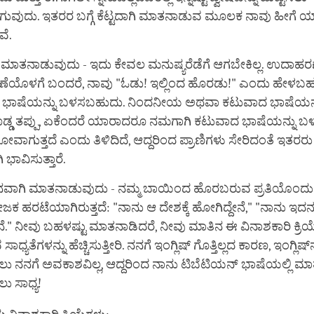
ುವುದು. ಇತರರ ಬಗ್ಗೆ ಕೆಟ್ಟದಾಗಿ ಮಾತನಾಡುವ ಮೂಲಕ ನಾವು ಹೀಗೆ
ವೆ.
 ಮಾತನಾಡುವುದು - ಇದು ಕೇವಲ ಮನು‍ಷ್ಯರೆಡೆಗೆ ಆಗಬೇಕಿಲ್ಲ. ಉದಾಹರ
ಣೆಯೊಳಗೆ ಬಂದರೆ, ನಾವು "ಓಡು! ಇಲ್ಲಿಂದ ಹೊರಡು!" ಎಂದು ಹೇಳಬಹು
 ಭಾಷೆಯನ್ನು ಬಳಸಬಹುದು. ನಿಂದನೀಯ ಅಥವಾ ಕಟುವಾದ ಭಾಷೆಯನ್
್ಡ ತಪ್ಪು, ಏಕೆಂದರೆ ಯಾರಾದರೂ ನಮಗಾಗಿ ಕಟುವಾದ ಭಾಷೆಯನ್ನು ಬ
ವಾಗುತ್ತದೆ ಎಂದು ತಿಳಿದಿದೆ, ಆದ್ದರಿಂದ ಪ್ರಾಣಿಗಳು ಸೇರಿದಂತೆ ಇತರ
 ಭಾವಿಸುತ್ತಾರೆ.
ನವಾಗಿ ಮಾತನಾಡುವುದು - ನಮ್ಮ ಬಾಯಿಂದ ಹೊರಬರುವ ಪ್ರತಿಯೊಂದ
ೋಜಕ ಹರಟೆಯಾಗಿರುತ್ತದೆ: "ನಾನು ಆ ದೇಶಕ್ಕೆ ಹೋಗಿದ್ದೇನೆ," "ನಾನು ಇದನ್ನ
ನೆ." ನೀವು ಬಹಳಷ್ಟು ಮಾತನಾಡಿದರೆ, ನೀವು ಮಾತಿನ ಈ ವಿನಾಶಕಾರಿ ಕ್ರಿಯ
ಧ್ಯತೆಗಳನ್ನು ಹೆಚ್ಚಿಸುತ್ತೀರಿ. ನನಗೆ ಇಂಗ್ಲಿಷ್ ಗೊತ್ತಿಲ್ಲದ ಕಾರಣ, ಇಂಗ್ಲಿಷ್‌
 ನನಗೆ ಅವಕಾಶವಿಲ್ಲ, ಆದ್ದರಿಂದ ನಾನು ಟಿಬೆಟಿಯನ್ ಭಾಷೆಯಲ್ಲಿ ಮಾತ
 ಸಾಧ್ಯ!