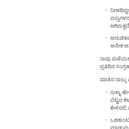
ನೀಡದಿದ್ದ
ವಸ್ತುಗಳ
ಆಗಿರುತ್ತದೆ
ಅನುಚಿತವ
ಅನೇಕ ಆಸ
ನಾವು ಮಳೆಯಲ್ಲ
ಪ್ರತಿದಿನ ಸಂಗ್
ಮಾತಿನ ನಾಲ್ಕು 
ಸುಳ್ಳು ಹ
ಬೆಟ್ಟದ ಕ
ಕೇಳಿದರೆ,
ಒಡಕುಂಟು
ಮಾಡುವುದು