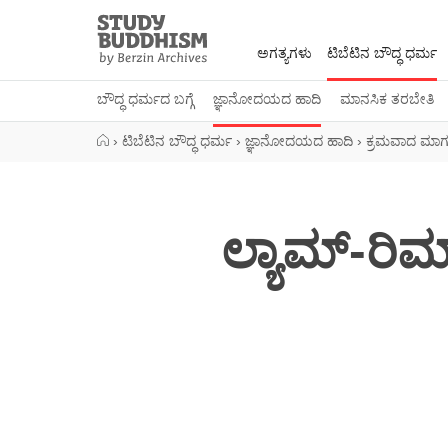
Close
Study
Buddhism
ಅಗತ್ಯಗಳು
ಟಿಬೆಟಿನ ಬೌದ್ಧ ಧರ್ಮ
Home
ಬೌದ್ಧ ಧರ್ಮದ ಬಗ್ಗೆ
ಜ್ಞಾನೋದಯದ ಹಾದಿ
ಮಾನಸಿಕ ತರಬೇತಿ
›
ಟಿಬೆಟಿನ ಬೌದ್ಧ ಧರ್ಮ
›
ಜ್ಞಾನೋದಯದ ಹಾದಿ
›
ಕ್ರಮವಾದ ಮಾರ
ಲ್ಯಾಮ್-ರಿ