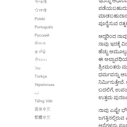
ಇದನ್ನು ಆಧಾರ
नेपाली
ಪಡೆಯಬಹುದು. 
ਪੰਜਾਬੀ
ಮಾಡಬಹುದಾದ ಇವ
Polski
ಪೂರೈಸುವ ರತ್ನಕ್
Português
Русский
ಆದ್ದರಿಂದ ನಾ
සිංහල
ನಾವು ಇದಕ್ಕೆ ವಿ
ಹೆಚ್ಚು ಅಮೂಲ್ಯವ
தமிழ்
ಈ ಅಲ್ಪಾವಧಿಯ ಗ
తెలుగు
ಶ್ರೀಮಂತರು ಮತ
ไทย
ಧರ್ಮವನ್ನು ಆಚ
Türkçe
ನಿರ್ಮಿಸುತ್ತೇ
Українська
ಬದಲಿಗೆ, ಉಪಯು
اُردو
ಉತ್ತಮ ಪುನರ್
Tiếng Việt
简体中文
ನಾವು ಎಷ್ಟೇ ಭೌತ
繁體中文
ಜಗತ್ತಿನಲ್ಲಿರುವ
ಆಸೆಗಳನ್ನು ಪೂರ