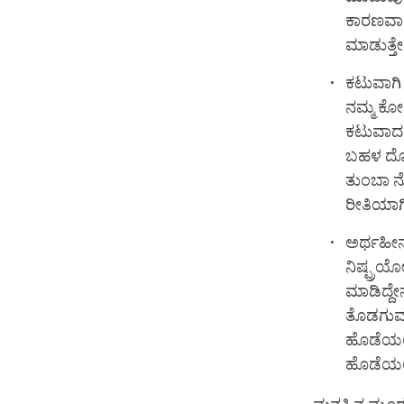
ಕಾರಣವಾಗ
ಮಾಡುತ್ತೇ
ಕಟುವಾಗಿ
ನಮ್ಮ ಕೋ
ಕಟುವಾದ
ಬಹಳ ದೊಡ
ತುಂಬಾ ನೋ
ರೀತಿಯಾಗಿ
ಅರ್ಥಹೀ
ನಿಷ್ಪ್ರಯ
ಮಾಡಿದ್ದೇ
ತೊಡಗುವ ಸಾ
ಹೊಡೆಯಲು
ಹೊಡೆಯಲು