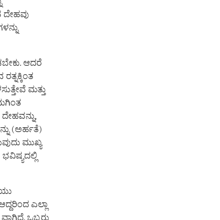
ು
ವ ದೇಹವು
ಳನ್ನು
ಬೇಕು. ಆದರೆ
ರತ್ನಕ್ಕಿಂತ
ಸುತ್ತೇವೆ ಮತ್ತು
ನಮಗಿಂತ
 ದೇಹವನ್ನು,
ನು (ಅರ್ಹತೆ)
ುವುದು ಮುಖ್ಯ
ವಿಷ್ಯದಲ್ಲಿ
ತಿಯು
ಆದ್ದರಿಂದ ಎಲ್ಲಾ
ವಾಗಿದೆ. ಒಬ್ಬರು