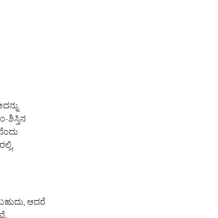
ಅದನ್ನು
-ಶಿಸ್ತಿನ
ಏನೆಂದು
್ಲಿ,
ರಬಹುದು, ಆದರೆ
ವೆ.