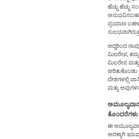
ಹೆಚ್ಚು ಹೆಚ್ಚು ಸ
ಅನುಭವಿಸಬಹುದು 
ಪ್ರಯಾಣ ಬಹಳ ಕಷ
ಸುಲಭವಾಗಿರುತ್
ಆದ್ದರಿಂದ ನಾವ
ಮಿಲರೇಪ, ತಮ್ಮ 
ಮಿಲರೇಪ ಮತ್ತು 
ಅರಿತುಕೊಂಡು ಅ
ದೇಶಗಳಲ್ಲಿ ವಾಸ
ಮತ್ತು ಅವುಗಳನ್ನ
ಅಮೂಲ್ಯವಾ
ತೊಂದರೆಗಳು
ಈ ಅಮೂಲ್ಯವಾದ
ಅದಕ್ಕಾಗಿ ಇರು