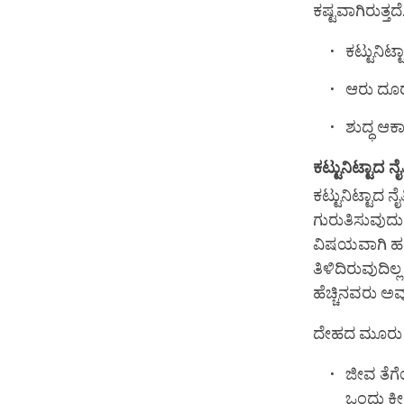
ಕಷ್ಟವಾಗಿರುತ್ತ
ಕಟ್ಟುನಿಟ್
ಆರು ದೂರ
ಶುದ್ಧ ಆಕಾ
ಕಟ್ಟುನಿಟ್ಟಾದ ನ
ಕಟ್ಟುನಿಟ್ಟಾದ ನ
ಗುರುತಿಸುವುದು 
ವಿಷಯವಾಗಿ ಹತ್ತ
ತಿಳಿದಿರುವುದಿಲ
ಹೆಚ್ಚಿನವರು ಅವ
ದೇಹದ ಮೂರು ವಿ
ಜೀವ ತೆಗ
ಒಂದು ಕೀಟ