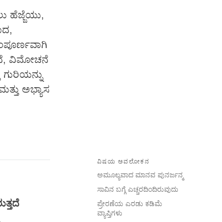
ಹೆಜ್ಜೆಯು,
ಾದ,
ಂಪೂರ್ಣವಾಗಿ
ದೆ, ವಿಮೋಚನೆ
 ಗುರಿಯನ್ನು
ಮತ್ತು ಅಭ್ಯಾಸ
ವಿಷಯ ಅವಲೋಕನ
ಅಮೂಲ್ಯವಾದ ಮಾನವ ಪುನರ್ಜನ್ಮ
ಸಾವಿನ ಬಗ್ಗೆ ಎಚ್ಚರದಿಂದಿರುವುದು
ುತ್ತದೆ
ಪ್ರೇರಣೆಯ ಎರಡು ಕಡಿಮೆ
ವ್ಯಾಪ್ತಿಗಳು