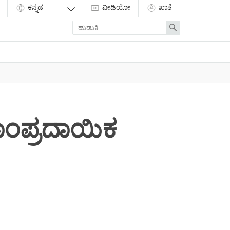
ವೀಡಿಯೋ
ಖಾತೆ
Enter
Search
search
term
ಾಂಪ್ರದಾಯಿಕ