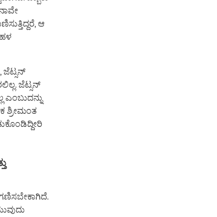
ು ನಾವೇ
ುತ್ತಿದ್ದರೆ, ಆ
 ಬಹಳ
ಜೆಟ್ಸನ್
ಲ್ಲ. ಜೆಟ್ಸನ್
್ಲ ಎಂಬುದನ್ನು
ೇಕ ಶ್ರೀಮಂತ
ುಕೊಂಡಿದ್ದೀರಿ
ತು
ಣಿಸಬೇಕಾಗಿದೆ.
ೆಯುವುದು