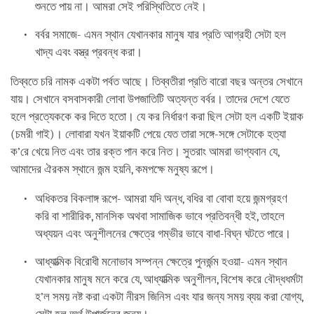
শুনতে পায় না। আমরা সেই পরিস্থিতিতে নেই।
বর্বর সমাজে- এমন স্থান যেখানকার মানুষ যার প্রতি আগ্রহী সেটা হল
খাদ্য এবং বস্ত্র প্রবন্ধ করা।
তিব্বতে চরি নামক একটা পর্বত আছে। তিব্বতীরা প্রতি বারো বছর অন্তর সেখানে
যায়। সেখানে বসবাসকারী লোবা উপজাতিটি অত্যন্ত বর্বর। তাদের দেশে যেতে
হলে প্রত্যেককে কর দিতে হতো। যে কর নির্ধারণ করা ছিল সেটা হল একটি ইয়াক
(চমরী গাই)। লোবারা যখন ইয়াকটি পেয়ে যেত তারা সঙ্গে-সঙ্গে সেটাকে হত্যা
ক’রে খেয়ে নিত এবং তার রক্ত পান করে নিত। সুতরাং আমরা ভাগ্যবান যে,
আমাদের ঐরকম স্থানে জন্ম হয়নি, কমপক্ষে মনুষ্য রূপে।
অধিকতর বিকলাঙ্গ রূপে- আমরা যদি অন্ধ, বধির বা বোবা হয়ে জন্মগ্রহণ
করি বা শারীরিক, মানসিক অথবা সামাজিক ভাবে প্রতিবন্ধী হই, তাহলে
অধ্যয়ন এবং অনুশীলনের ক্ষেত্রে গম্ভীর ভাবে বাধা-বিঘ্ন ঘটতে পারে।
আধ্যাত্মিক বিরোধী মনোভাব সম্পন্ন ক্ষেত্রে পুনর্জন্ম হওয়া- এমন স্থান
যেখানকার মানুষ মনে করে যে, আধ্যাত্মিক অনুশীলন, বিশেষ করে বৌদ্ধধর্মটা
হ’ল সময় নষ্ট করা একটা নীরস জিনিস এবং যার জন্য সময় ব্যয় করা যোগ্য,