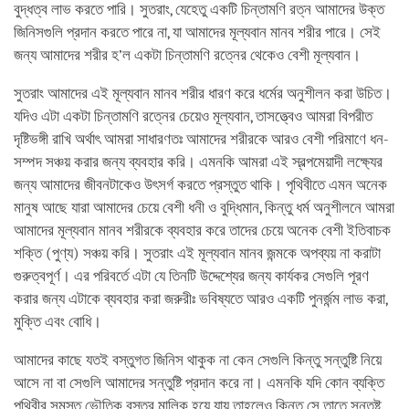
বুদ্ধত্ব লাভ করতে পারি। সুতরাং, যেহেতু একটি চিন্তামণি রত্ন আমাদের উক্ত
জিনিসগুলি প্রদান করতে পারে না, যা আমাদের মূল্যবান মানব শরীর পারে। সেই
জন্য আমাদের শরীর হ’ল একটা চিন্তামণি রত্নের থেকেও বেশী মূল্যবান।
সুতরাং আমাদের এই মূল্যবান মানব শরীর ধারণ করে ধর্মের অনুশীলন করা উচিত।
যদিও এটা একটা চিন্তামণি রত্নের চেয়েও মূল্যবান, তাসত্ত্বেও আমরা বিপরীত
দৃষ্টিভঙ্গী রাখি অর্থাৎ আমরা সাধারণতঃ আমাদের শরীরকে আরও বেশী পরিমাণে ধন-
সম্পদ সঞ্চয় করার জন্য ব্যবহার করি। এমনকি আমরা এই স্বল্পমেয়াদী লক্ষ্যের
জন্য আমাদের জীবনটাকেও উৎসর্গ করতে প্রস্তুত থাকি। পৃথিবীতে এমন অনেক
মানুষ আছে যারা আমাদের চেয়ে বেশী ধনী ও বুদ্ধিমান, কিন্তু ধর্ম অনুশীলনে আমরা
আমাদের মূল্যবান মানব শরীরকে ব্যবহার করে তাদের চেয়ে অনেক বেশী ইতিবাচক
শক্তি (পুণ্য) সঞ্চয় করি। সুতরাং এই মূল্যবান মানব জন্মকে অপব্যয় না করাটা
গুরুত্বপূর্ণ। এর পরিবর্তে এটা যে তিনটি উদ্দেশ্যের জন্য কার্যকর সেগুলি পূরণ
করার জন্য এটাকে ব্যবহার করা জরুরীঃ ভবিষ্যতে আরও একটি পুনর্জন্ম লাভ করা,
মুক্তি এবং বোধি।
আমাদের কাছে যতই বস্তুগত জিনিস থাকুক না কেন সেগুলি কিন্তু সন্তুষ্টি নিয়ে
আসে না বা সেগুলি আমাদের সন্তুষ্টি প্রদান করে না। এমনকি যদি কোন ব্যক্তি
পৃথিবীর সমস্ত ভৌতিক বস্তুর মালিক হয়ে যায় তাহলেও কিন্তু সে তাতে সন্তুষ্ট