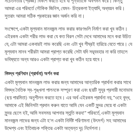
সচেতনতার (প্রজ্ঞা) বিকাশ করতে হবে যা শূন্যতাকে অবগমন করে। কিন্তু
আমরা এর পরিবর্তে লৌকিক জিনিস, যেমন- চিত্রকলা ইত্যাদি, অধ্যয়ন করি।
সুতরাং আমরা সঠিক প্রকারের জ্ঞান অর্জন করি না।
সংক্ষেপে, একটা মূল্যবান মানবজন্ম লাভ করার কারণগুলি নির্মাণ করা খুব কঠিন।
এইরকম একটা শরীর লাভ করা যে কত বিরল সেটা দেখে আমাদের মনে করা উচিত
যে, এটা আমরা একবারই লাভ করেছি এবং এটা খুব শীঘ্রই হারিয়ে যেতে পারে। যে
মূল্যবান মানব শরীরটা আমরা প্রাপ্ত করেছি সেটা যদি সদ্ব্যবহার না করি তাহলে
ভবিষ্যতে অন্য আরও একটা প্রাপ্ত করা খুব কঠিন হয়ে যাবে।
বিশুদ্ধ প্রণিধান (প্রার্থনা) অর্পন করা
একটা মূল্যবান মানবজন্ম লাভ করার জন্য আমাদের আন্তরিক প্রার্থনা করার সাথে
বিশুদ্ধ নৈতিক স্ব-শৃঙ্খলা পালনকে সম্পূরণ করা এবং ছয়টি সুদূর প্রসারী মনোভাব
(ছয় পারমিতা) অনুশীলন করতে হবে। এর অর্থ এইরকম প্রার্থনা নয়, “ওহে বুদ্ধ,
আমাকে এই জিনিসটা প্রদান করুন যাতে আমি যেন একটি সুন্দর মেয়ে বা একটা
সুন্দর ছেলে হই, আমি সবসময় আপনার স্তুতি করব!” পরিবর্তে, একটা মূল্যবান
মানবজন্ম লাভের জন্য এটা হ’ল একটা নির্দিষ্ট পরিণামনা (উৎসর্গ) সহ আমাদের
উদ্দেশ্য এবং ইতিবাচক শক্তির একটা অত্যন্ত দৃঢ় নির্দেশনা।