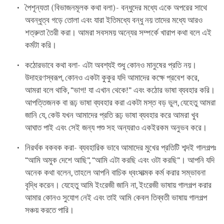
পৈশূন্যতা (বিভাজনমূলক কথা বলা)- বন্ধুদের মধ্যে একে অপরের সাথে
অবন্ধুত্ব গড়ে তোলা এবং যারা ইতিমধ্যে বন্ধু নয় তাদের মধ্যে আরও
শত্রুতা তৈরী করা। আমরা সবসময় অন্যের সম্পর্কে খারাপ কথা বলে এই
কর্মটা করি।
কঠোরভাবে কথা বলা- এটা অবশ্যই শুধু কোনও মানুষের প্রতি নয়।
উদাহরণস্বরূপ, কোনও একটা কুকুর যদি আমাদের কক্ষে প্রবেশ করে,
আমরা বলে থাকি, “ভাগ! যা এখান থেকে!” এবং কঠোর ভাষা ব্যবহার করি।
আপত্তিজনক বা রূঢ় ভাষা ব্যবহার করা একটা মস্ত বড় ভুল, যেহেতু আমরা
জানি যে, কেউ যখন আমাদের প্রতি রূঢ় ভাষা ব্যবহার করে আমরা খুব
আঘাত পাই এবং সেই জন্য পশু সহ অন্যরাও একইরকম অনুভব করে।
নিরর্থক বকবক করা- ব্যবহারিক ভাবে আমাদের মুখের প্রতিটি শব্দই গালগল্পঃ
“আমি অমুক দেশে আছি”, “আমি এটা করছি এবং ওটা করছি”। আপনি যদি
অনেক কথা বলেন, তাহলে আপনি বাচিক ধ্বংসাত্মক কর্ম করার সম্ভাবনা
বৃদ্ধি করেন। যেহেতু আমি ইংরেজী জানি না, ইংরেজী ভাষায় গালগল্প করার
আমার কোনও সুযোগ নেই এবং তাই আমি কেবল তিব্বতী ভাষায় গালগল্প
সঞ্চয় করতে পারি।