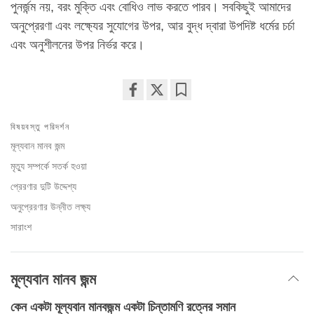
পুনর্জন্ম নয়, বরং মুক্তি এবং বোধিও লাভ করতে পারব। সবকিছুই আমাদের
অনুপ্রেরণা এবং লক্ষ্যের সুযোগের উপর, আর বুদ্ধ দ্বারা উপদিষ্ট ধর্মের চর্চা
এবং অনুশীলনের উপর নির্ভর করে।
Share
Bookmark
on
বিষয়বস্তু পরিদর্শন
facebook
মূল্যবান মানব জন্ম
মৃত্যু সম্পর্কে সতর্ক হওয়া
প্রেরণার দুটি উদ্দেশ্য
অনুপ্রেরণার উন্নীত লক্ষ্য
সারাংশ
মূল্যবান মানব জন্ম
কেন একটা মূল্যবান মানবজন্ম একটা চিন্তামণি রত্নের সমান