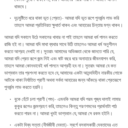
থাকবে।
দৃঢ়মুষ্টিতে ধরে থাকা ভূত (প্রেত)- আমরা যদি ভূত রূপে পুনর্জন্ম লাভ করি
তাহলে আমরা প্রতিনিয়ত ক্ষুধার্ত থাকব এবং আহারের চিন্তায় মগ্ন থাকব।
আমরা যদি সকালে উঠে সকালের খাবার না পাই তাহলে আমরা ধর্ম পালন করতে
রাজি হই না। আমরা যদি মাথা ব্যথার সাথে উঠি তাহলেও আমরা ধর্ম অনুশীলন
করতে আগ্রহ দেখাই না। সুতরাং আমাদের অভিজ্ঞতা থেকে জানতে পারি যে,
আমরা যদি প্রেত রূপে জন্ম নিই এবং ষাট বছর ধরে অনাহারে জীবনযাপন করি,
তাহলে আমরা কোনভাবেই ধর্ম পালনে আগ্রহী হব না। সুতরাং আমরা যে কত
ভাগ্যবান তার প্রশংসা করতে হবে যে, আমাদের একটা আনন্দবিহীন নারকীয় লোকে
আটকে থাকা নির্যাতিত প্রাণী অথবা সর্বদা আহারের জন্য আঁকড়ে থাকা প্রেতরূপে
পুনর্জন্ম লাভ করতে হয়নি।
বুকে হেঁটে চলা প্রাণী (পশু)- এমনকি আমরা যদি পরম পূজ্য দালাই লামার
কুকুর রূপেও জন্মগ্রহণ করি, তাহলেও কিন্তু শরণগমনের প্রার্থনাটা পাঠ
করতে পারব না। আমরা খুবই ভাগ্যবান যে, আমরা সে রকম হইনি।
একটা দিব্য সত্তা (দীর্ঘজীবী দেবতা)- স্বর্গে বসবাসকারী দেবতাদের এত