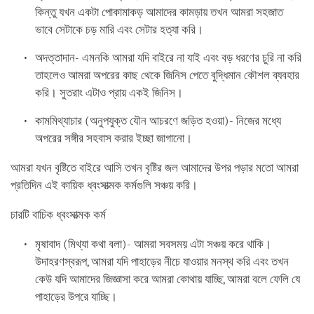
কিন্তু যখন একটা পোকামাকড় আমাদের কামড়ায় তখন আমরা সহজাত
ভাবে সেটাকে চড় মারি এবং সেটার হত্যা করি।
অদত্তাদান- এমনকি আমরা যদি বাইরে না যাই এবং বড় ধরণের চুরি না করি
তাহলেও আমরা অপরের কাছ থেকে জিনিস পেতে বুদ্ধিমান কৌশল ব্যবহার
করি। সুতরাং এটাও প্রায় একই জিনিস।
কামমিথ্যাচার (অনুপযুক্ত যৌন আচরণে জড়িত হওয়া)- নিজের মধ্যে
অপরের সঙ্গীর সহবাস করার ইচ্ছা জাগানো।
আমরা যখন বৃষ্টিতে বাইরে আসি তখন বৃষ্টির জল আমাদের উপর পড়ার মতো আমরা
প্রতিদিন এই কায়িক ধ্বংসাত্মক কর্মগুলি সঞ্চয় করি।
চারটি বাচিক ধ্বংসাত্মক কর্ম
মৃষাবাদ (মিথ্যা কথা বলা)- আমরা সবসময় এটা সঞ্চয় করে থাকি।
উদাহরণস্বরূপ, আমরা যদি পাহাড়ের নীচে যাওয়ার মনস্থ করি এবং তখন
কেউ যদি আমাদের জিজ্ঞাসা করে আমরা কোথায় যাচ্ছি, আমরা বলে ফেলি যে
পাহাড়ের উপরে যাচ্ছি।