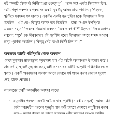
পরিণামনাটি (উৎসর্গ) নির্দিষ্ট হওয়া গুরুত্বপূর্ণ। গদেন মঠে একটা সিংহাসন ছিল,
যেটা গেলুগ পরম্পরার প্রধানের একটা খুব উঁচু আসন নামে পরিচিত। তিব্বতে,
মঠটিতে সবসময় পশু থাকত। একদিন একটা গরু মন্দিরে ঢুকে সিংহাসনের উপর
শুয়েছিল। এই দেখে ভিক্ষুরা অবাক হয়ে গিয়েছিল। তারা সেখানে উপস্থিত
একজন মহান শিক্ষককে জিজ্ঞাসা করলেন, “এর কারণ কী?” উত্তরে শিক্ষক মহাশয়
বললেন, “পূর্বে এক জীবনকালে এই প্রাণীটা গদেন সিংহাসনে বসতে সক্ষম হওয়ার
জন্য প্রার্থনা করেছিল। কিন্তু সেটা যথেষ্ট নির্দিষ্ট ছিল না।”
অবসরের আটটি পরিস্থিতি থেকে অবকাশ
একটা মূল্যবান মানবজন্মের স্বভাবটা হ’ল এটা আটটি অবকাশকে উপভোগ করে।
তার অর্থ হ’ল, এই মুহুর্তের জন্য, এটা অনবসরের আটটি অস্থায়ী পরিস্থিতি থেকে
মুক্ত। একটি অনবসরের অবস্থা বলতে যেখানে ধর্ম পালন করার কোনও সুযোগ
নেই, তাকে বোঝায়।
অনবসরের চারটি অমানুষিক অবস্থা আছেঃ
আনন্দহীন প্রদেশে একটা আটকে থাকা প্রাণী (নারকীয় সত্তা)- আমরা যদি
একটা আনন্দহীন নরকের পুনর্জন্ম লাভ করি তাহলে সেখানে অনুশীলন করার
কোনও সুযোগ থাকবে না, কারণ আমাদের শরীর সারাক্ষণ আগুনে আসীন