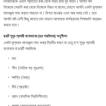
নিজেদেরকে এগুলি প্রতিহত করা থেকে বিরত রাখা খুব কঠিন। আপনি যদি
নিজেকে সেগুলি করা থেকে নিজেকে বিরত না রাখেন, তাহলে আপনি একটা মূল্যবান
মানবজন্ম লাভ করতে পারবেন না। বিশদে যাওয়ার এখন আর সময় নেই। তবে
আপনি যদি বেশী কিছু জানতে চান তাহলে আপনাকে মার্গক্রমের শিক্ষাগুলি অধ্যয়ন
করতে হবে।
ছয়টি সুদূর প্রসারী মনোভাবের (ছয় পারমিতার) অনুশীলন
একটা মূল্যবান মানবজন্ম লাভ করার দ্বিতীয় কারণ বা হেতু হ’ল সুদূর প্রসারী
মনোভাব বা ছয়টি পারমিতাঃ
দান
শীল (নৈতিক স্ব-শৃঙ্খলা)
ক্ষান্তি (ধৈয্য)
বীর্য (প্রচেষ্টা)
ধ্যান (মানসিক স্থিতিশীলতা)
প্রজ্ঞা (প্রভেদমূলক সচেতনতা)