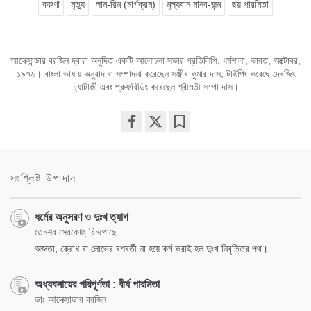
করুণা
মৃত্যু
লাম-রিম (মার্গক্রম)
মূল্যবান মানব-জন্ম
ছয় পারমিতা
আলেক্সান্ডার বরজিন দ্বারা অনুদিত একটি আলোচনা সভার প্রতিলিপি, ধর্মশালা, ভারত, অক্টোবর,
১৯৭৬। বাংলা ভাষায় অনুবাদ ও সম্পাদনা করেছেন সঞ্জীব কুমার দাস, টাইপিং করেছে দেবজিৎ
চ্যাটার্জী এবং প্রুফরিডিং করেছেন শ্রীমতী সম্পা দাস।
Share
Bookmark
on
facebook
সংশ্লিষ্ট উপাদান
ধর্মের অনুসরণ ও দুঃখ ত্যাগ
তেনশব সেরকোঙ্‌ রিনপোছে
অজ্ঞতা, ক্রোধ বা লোভের বশবর্তী না হয়ে কর্ম করাই হল দুঃখ নিবৃত্তির পথ।
অধ্যবসায়ের পরিপূর্ণতা : বীর্য পারমিতা
ডাঃ আলেক্সান্ডার বরজিন