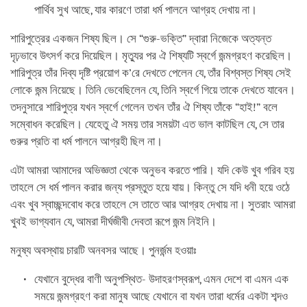
পার্থিব সুখ আছে, যার কারণে তারা ধর্ম পালনে আগ্রহ দেখায় না।
শারিপুত্রের একজন শিষ্য ছিল। সে “গুরু-ভক্তি” দ্বারা নিজেকে অত্যন্ত
দৃঢ়ভাবে উৎসর্গ করে দিয়েছিল। মৃত্যুর পর ঐ শিষ্যটি স্বর্গে জন্মগ্রহণ করেছিল।
শারিপুত্র তাঁর দিব্য দৃষ্টি প্রয়োগ ক’রে দেখতে পেলেন যে, তাঁর বিশ্বস্ত শিষ্য সেই
লোকে জন্ম নিয়েছে। তিনি ভেবেছিলেন যে, তিনি স্বর্গে গিয়ে তাকে দেখতে যাবেন।
তদনুসারে শারিপুত্র যখন স্বর্গে গেলেন তখন তাঁর ঐ শিষ্য তাঁকে “হাই!” বলে
সম্বোধন করেছিল। যেহেতু ঐ সময় তার সময়টা এত ভাল কাটছিল যে, সে তার
গুরুর প্রতি বা ধর্ম পালনে আগ্রহী ছিল না।
এটা আমরা আমাদের অভিজ্ঞতা থেকে অনুভব করতে পারি। যদি কেউ খুব গরিব হয়
তাহলে সে ধর্ম পালন করার জন্য প্রস্তুত হয়ে যায়। কিন্তু সে যদি ধনী হয়ে ওঠে
এবং খুব স্বাচ্ছন্দবোধ করে তাহলে সে তাতে আর আগ্রহ দেখায় না। সুতরাং আমরা
খুবই ভাগ্যবান যে, আমরা দীর্ঘজীবী দেবতা রূপে জন্ম নিইনি।
মনুষ্য অবস্থায় চারটি অনবসর আছে। পুনর্জন্ম হওয়াঃ
যেখানে বুদ্ধের বাণী অনুপস্থিত- উদাহরণস্বরূপ, এমন দেশে বা এমন এক
সময়ে জন্মগ্রহণ করা মানুষ আছে যেখানে বা যখন তারা ধর্মের একটা শব্দও