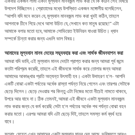
একবার একজন লামা একটা মূল্যবান মানবজন্ম লাভ করা যে কি কঠিন সেই বিষয়ে
উপদেশ দিচ্ছিলেন। শ্রোতাদের মধ্যে উপস্থিত একজন মঙ্গোলীয় বলেছিলেন,
“আপনি যদি মনে করেন যে, মূল্যবান মানবজন্ম লাভ করা খুবই কঠিন, তাহলে
আপনাকে চীনে গিয়ে দেখে আসা উচিত যে, সেখানে কত মানুষ রয়েছে!” এটা
আমাকে বলার মতো হবে, আমাকে সোভিয়েত ইউনিয়ন যাওয়া উচিত। ধ্যান
সম্পর্কে চিন্তা করার জন্য এগুলি ভাল বিষয়।
আমাদের মূল্যবান মানব দেহের সদ্ব্যবহার করা এবং সার্থক জীবনযাপন করা
আমরা যদি ভাবি, এই মূল্যবান মানব দেহটা প্রাপ্ত করার জন্য আমরা পূর্ব জন্মে
কতটা পরিশ্রম করেছি, তাহলে এই জীবনকে সার্থক করে তোলার জন্য আমরা
আমাদের আকাঙ্খার প্রতি অত্যন্ত উৎসাহী হব। একটা উদাহরণ হ’ল- আপনি
একটি বোঝা একটা পর্বতের অর্ধেক রাস্তা পর্যন্ত নিয়ে গেলেন এবং তারপর সেটাকে
ছেড়ে দিলেন। ছেড়ে দেওয়ার পর কিন্তু এটা নিজের মতো নীচেই নামতে থাকবে,
উপরে আর যাবে না। ঠিক তেমনই, আমরা এই জীবনে একটা মূল্যবান মানবজন্ম
লাভ করার জন্য যে কর্ম করেছি সেটা হ’ল পর্বতের অর্ধেক পথ পর্যন্ত বোঝা বহন
করার মতো। এরপর আমরা যদি এটা ছেড়ে দিই, তাহলে সমস্ত কর্ম ব্যর্থ হয়ে
যাবে।
সুতরাং, যেহেতু এখন আমাদের একটা মূল্যবান মানব দেহ আছে, ভবিষ্যতে আরও