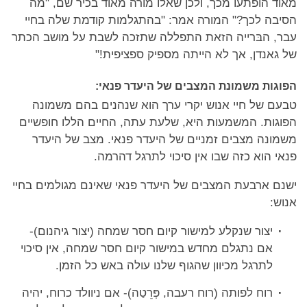
מאוד הופתעו מכך, ולכן שאלו מורה מאוד בכיר שם, "מה
הסיבה לכך?" המורה אמר: "בהתגלמות קודמת שלה בחיי
עבר, הבּרייה הזאת התפללה שתזכה לשבת על מושב הכתר
של גאנדן, אך לא הייתה מספיק ספציפית!"
הפוגות משמונת המצבים של היעדר פנאי:
טבעם של חיי אנוש יקרי ערך הוא שנהנים בהם משמונה
הפוגות. המשמעות היא, שלעת עתה, החיים הללו חופשיים
משמונה מצבים זמניים של היעדר פנאי. מצב של היעדר
פנאי הוא כזה שבו אין סיכוי לתרגל דהרמה.
ישנם ארבעת המצבים של היעדר פנאי שאינם מגולמים בחיי
אנוש:
יצור שנקלע למישור קיום חסר שמחה (יצור גיהנום)-
אם נתגלם מחדש במישור קיום חסר שמחה, אין סיכוי
לתרגל מכיוון שהגוף שלנו עולה באש כל הזמן.
רוח לפותה (רוח רעבה, פְּרֵטַה)- אם ניוולד כרוח, יהיה