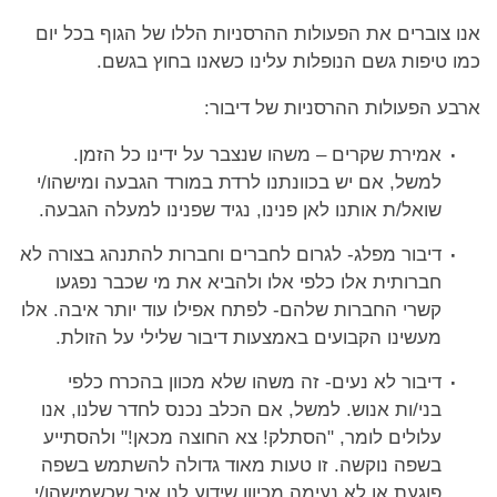
אנו צוברים את הפעולות ההרסניות הללו של הגוף בכל יום
כמו טיפות גשם הנופלות עלינו כשאנו בחוץ בגשם.
ארבע הפעולות ההרסניות של דיבור:
אמירת שקרים – משהו שנצבר על ידינו כל הזמן.
למשל, אם יש בכוונתנו לרדת במורד הגבעה ומישהו/י
שואל/ת אותנו לאן פנינו, נגיד שפנינו למעלה הגבעה.
דיבור מפלג- לגרום לחברים וחברות להתנהג בצורה לא
חברותית אלו כלפי אלו ולהביא את מי שכבר נפגעו
קשרי החברות שלהם- לפתח אפילו עוד יותר איבה. אלו
מעשינו הקבועים באמצעות דיבור שלילי על הזולת.
דיבור לא נעים- זה משהו שלא מכוון בהכרח כלפי
בני/ות אנוש. למשל, אם הכלב נכנס לחדר שלנו, אנו
עלולים לומר, "הסתלק! צא החוצה מכאן!" ולהסתייע
בשפה נוקשה. זו טעות מאוד גדולה להשתמש בשפה
פוגעת או לא נעימה מכיוון שידוע לנו איך שכשמישהו/י