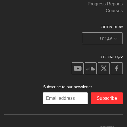
Progress Reports
Courses
שפות אחרות
עקבו אחרינו ב
on
on
on
on
youtube
soundcloud
facebook
X
Subscribe to our newsletter
Enter
Subscribe
your
email