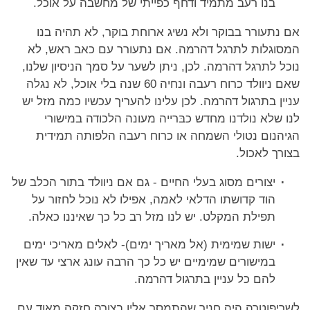
בנו רעב מתמיד ודחף כפייתי של מחשבה על אוכל.
אם נתעורר בבוקר ולא נשיג ארוחת בוקר, לא תהיה בנו
המסוגלות לתרגל דהרמה. אם נתעורר עם כאב ראש, לא
נוכל לתרגל דהרמה. לכן, ניתן לשער על סמך הניסיון שלנו,
שאם ניוולד כרוח רעבה ונחיה 60 שנה בלי אוכל, לא נגלה
עניין בתרגול דהרמה. לכן עלינו להעריך עכשיו כמה מזל יש
לנו שלא נולדנו מחדש כבּרייה מעונה הלכודה במישורי
הגיהנום נטולי השמחה או כרוח רעבה הלפותה תמידית
בצורך לאכול.
יצורים מסוג בעלי החיים - גם אם ניוולד בתור הכלב של
הוד קדושתו הדלאי לאמה, אפילו לא נוכל לחזור על
תפילת המקלט. יש לנו מזל רב כל כך שאיננו כאלה.
ישות שמימית (אל מאריך ימים)- לאלים מאריכי ימים
במישורים שמימיים יש כל כך הרבה עונג ארצי עד שאין
להם כל עניין בתרגול דהרמה.
לשריפוטרה היה חניך שהתמסר אליו בצורה חזקה מאוד עם