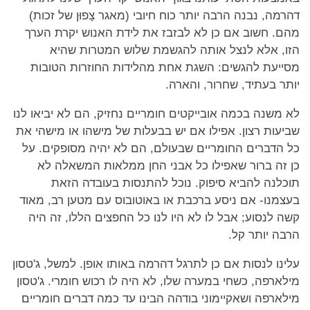
דהרמה, נבנה הרבה יותר כוח חיובי (מאגר צָפוּן של זכות)
מהם. חשוב אם כן לא לבזבז את לידת האנוש יקרת הערך
הזו, אלא לנצל אותה להגשמת שלוש המטרות שהיא
מסייעת להגשים: השגת אחת מהלידות החוזרות הטובות
יותר בעתיד, שחרור, והארה.
לא משנה בכמה אובייקטים חומריים נחזיק, הם לא יביאו לנו
שביעות רצון. אפילו אם יש בבעלות של מישהו או מישהי את
כל הדברים החומריים שבעולם, הם לא יהיה מסופקים. על
כן זה ברור שאפילו כל אבני החן ממלאות המשאלה לא
תוכלנה להביא סיפוק. נוכל להתנסות בעובדה הזאת
בעצמנו- אם ניסע ברכבת או באוטובוס עם מטען רב, מאוד
קשה לנסוע; אבל לו לא היו לנו כל החפצים הללו, זה היה
הרבה יותר קל.
עלינו לנסות אם כן לתרגל דהרמה באותו אופן. למשל, ג'טסון
מילארפה, כשחי במערה שלו, לא היה לו רכוש חומרי. ג'טסון
מילארפה ושאקיימוני בודהה הבינו עד כמה דברים חומריים