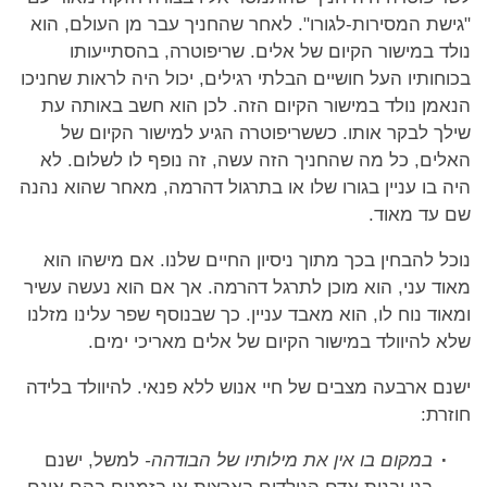
"גישת המסירות-לגורו". לאחר שהחניך עבר מן העולם, הוא
נולד במישור הקיום של אלים. שריפוטרה, בהסתייעותו
בכוחותיו העל חושיים הבלתי רגילים, יכול היה לראות שחניכו
הנאמן נולד במישור הקיום הזה. לכן הוא חשב באותה עת
שילך לבקר אותו. כששריפוטרה הגיע למישור הקיום של
האלים, כל מה שהחניך הזה עשה, זה נופף לו לשלום. לא
היה בו עניין בגורו שלו או בתרגול דהרמה, מאחר שהוא נהנה
שם עד מאוד.
נוכל להבחין בכך מתוך ניסיון החיים שלנו. אם מישהו הוא
מאוד עני, הוא מוכן לתרגל דהרמה. אך אם הוא נעשה עשיר
ומאוד נוח לו, הוא מאבד עניין. כך שבנוסף שפר עלינו מזלנו
שלא להיוולד במישור הקיום של אלים מאריכי ימים.
ישנם ארבעה מצבים של חיי אנוש ללא פנאי. להיוולד בלידה
חוזרת:
במקום בו אין את מילותיו של הבודהה-
למשל, ישנם