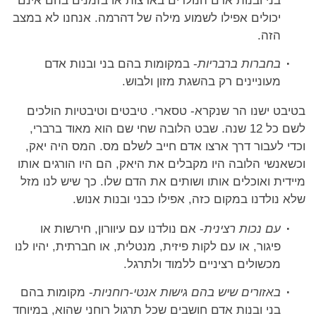
בני ובנות אדם הנולדים בארצות או בזמנים בהם אינם
יכולים אפילו לשמוע מילה של דהרמה. אנחנו לא במצב
הזה.
בחברות ברבריות
- במקומות בהם בני ובנות אדם
מעוניינים רק בהשגת מזון ולבוש.
בטיבט ישנו הר שנקרא- טסארי. טיבטים וטיבטיות הולכים
לשם כל 12 שנה. שבט הלובה שחי שם הוא מאוד ברברי,
וכדי לעבור דרך ארצו אדם חייב לשלם מס. המס היה יאק,
וכשאנשי הלובה היו מקבלים את היאק, הם היו הורגים אותו
מיידית ואוכלים אותו ושותים את הדם שלו. כך שיש לנו מזל
שלא נולדנו במקום כזה, אפילו כבני ובנות אנוש.
עם נכות רצינית
- אם נולדנו עם עיוורון, חירשות או
פיגור, או עם לקות פיזית, מנטלית, או חברתית, יהיו לנו
מכשולים רציניים ללמוד ולתרגל.
באזורים שיש בהם גישות אנטי-רוחניות
- מקומות בהם
בני ובנות אדם חושבים שכל תרגול רוחני שהוא, במיוחד