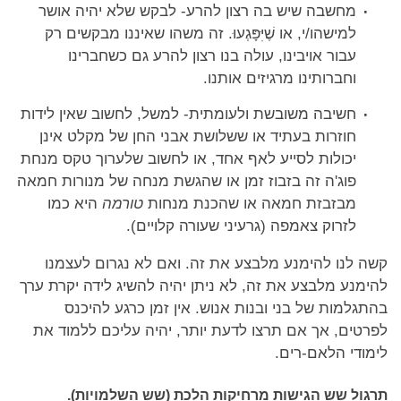
מחשבה שיש בה רצון להרע- לבקש שלא יהיה אושר
למישהו/י, או שֶׁיִּפָּגְעוּ. זה משהו שאיננו מבקשים רק
עבור אויבינו, עולה בנו רצון להרע גם כשחברינו
וחברותינו מרגיזים אותנו.
חשיבה משובשת ולעומתית- למשל, לחשוב שאין לידות
חוזרות בעתיד או ששלושת אבני החן של מקלט אינן
יכולות לסייע לאף אחד, או לחשוב שלערוך טקס מנחת
פוג'ה זה בזבוז זמן או שהגשת מנחה של מנורות חמאה
מבזבזת חמאה או שהכנת מנחות
טורמה
היא כמו
לזרוק צאמפה (גרעיני שעורה קלויים).
קשה לנו להימנע מלבצע את זה. ואם לא נגרום לעצמנו
להימנע מלבצע את זה, לא ניתן יהיה להשיג לידה יקרת ערך
בהתגלמות של בני ובנות אנוש. אין זמן כרגע להיכנס
לפרטים, אך אם תרצו לדעת יותר, יהיה עליכם ללמוד את
לימודי הלאם-רים.
תרגול שש הגישות מרחיקות הלכת (שש השלמויות).