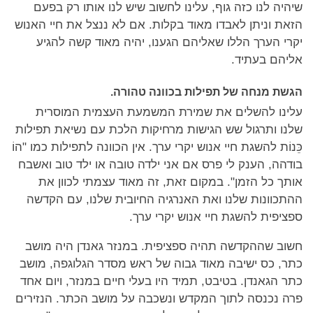
שיהיה לנו כזה גוף, עלינו לחשוב שיש לנו אותו רק בפעם
הזאת וניתן לאבדו מאוד בקלות. אם לא ננצל את חיי האנוש
יקרי הערך הללו שאליהם הגענו, יהיה מאוד קשה להגיע
אליהם בעתיד.
הגשת מנחה של תפילות בכוונה טהורה.
עלינו להשלים את שמירת המשמעת העצמית המוסרית
שלנו ותרגול שש הגישות מרחיקות הלכת עם נשיאת תפילות
כֵּנוֹת להשגת חיי אנוש יקרי ערך. אין הכוונה לתפילות כמו "הוֹ
בודהה, הענק לי פרס אם אני ילדה טובה או ילד טוב ואשבח
אותך כל הזמן". במקום זאת, זה מאוד עצמתי לכוון את
ההתכוונות שלנו ואת האנרגיה החיובית שלנו, עם הקדשה
ספציפית להשגת חיי אנוש יקרי ערך.
חשוב שההקדשה תהיה ספציפית. במנזר גאנדן היה מושב
כתר, כס ישיבה מאוד גבוה של ראש מסדר הגלוגפה, מושב
כתר הגאנדן. בטיבט, תמיד היו בעלי חיים במנזר, ויום אחד
פרה נכנסה לתוך המקדש ונשכבה על מושב הכתר. הנזירים