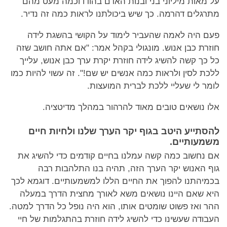
על מאות מיליוני בני ובנות האדם בהודו וכמה מעט מהם
מתרגלים דהרמה. כך שיש ביכולתנו לראות כמה זה נדיר.
פעם היה לאמה שהעביר לימוד על הקושי בהשגת לידה
חוזרת כבן אנוש. מונגולי בקהל אמר: "אם אתה חושב שזה
כל כך קשה להשיג לידה חוזרת יקרת ערך כבן אנוש, עלייך
ללכת לסין ולראות כמה אנשים יש שם!". זה עשוי להיות כמו
לומר לי שעליי ללכת לברית המועצות.
אלו נושאים טובים מאוד להרהור במהלך מדיטציה.
להסתייע היטב בגוף יקר הערך שלנו ולחיות חיים
משמעותיים.
אם נחשוב כמה קשה עמלנו בחיים קודמים כדי להשיג את
גוף האנוש יקר הערך הזה, תהיה בנו התלהבות רבה
בכמיהתנו להפוך את החיים הללו למשמעותיים. דוגמא לכך
היא שאם היינו נושאים משא לאורך מחצית הדרך במעלה
ההר ואז פשוט שומטים אותו, הוא היה נופל כל הדרך למטה.
העבודה שעשינו כדי להשיג לידה חוזרת בהתגלמות של חיי