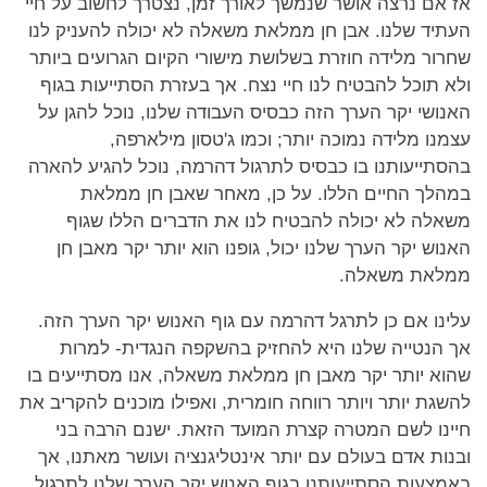
אז אם נרצה אושר שנמשך לאורך זמן, נצטרך לחשוב על חיי
העתיד שלנו. אבן חן ממלאת משאלה לא יכולה להעניק לנו
שחרור מלידה חוזרת בשלושת מישורי הקיום הגרועים ביותר
ולא תוכל להבטיח לנו חיי נצח. אך בעזרת הסתייעות בגוף
האנושי יקר הערך הזה כבסיס העבודה שלנו, נוכל להגן על
עצמנו מלידה נמוכה יותר; וכמו ג'טסון מילארפה,
בהסתייעותנו בו כבסיס לתרגול דהרמה, נוכל להגיע להארה
במהלך החיים הללו. על כן, מאחר שאבן חן ממלאת
משאלה לא יכולה להבטיח לנו את הדברים הללו שגוף
האנוש יקר הערך שלנו יכול, גופנו הוא יותר יקר מאבן חן
ממלאת משאלה.
עלינו אם כן לתרגל דהרמה עם גוף האנוש יקר הערך הזה.
אך הנטייה שלנו היא להחזיק בהשקפה הנגדית- למרות
שהוא יותר יקר מאבן חן ממלאת משאלה, אנו מסתייעים בו
להשגת יותר ויותר רווחה חומרית, ואפילו מוכנים להקריב את
חיינו לשם המטרה קצרת המועד הזאת. ישנם הרבה בני
ובנות אדם בעולם עם יותר אינטליגנציה ועושר מאתנו, אך
באמצעות הסתייעותנו בגוף האנוש יקר הערך שלנו לתרגול