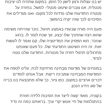
יש בנו עצלות ורצון לישון כל הזמן. במקום שתהיה לנו יציבות
מנטלית, אנו צוברים שיטוט מנטלי- למשל, בחזרה על
מנטרה התודעות שלנו נודדות לכל מקום- ואנו מגדילים את
הסיכויים לכך שזה יקרה בהמשך.
פעם היה מורה שבעודו באמצע תרגול, נזכר שהייתה משימה
שהוא רצה שהחניך שלו יבצע, אך שכח לומר לו. ברגע
שנזכר, הוא הפסיק את המדיטציה שלו, קם ואמר לו לעשות
זאת. זה היה השיטוט התודעתי שלו. כל פעם שאנחנו
מתרגלים תרגולי חזרה על מנטרות, התודעה שלנו נוטה
לנדוד.
במונחים של מוּדָעוּת מַבְחִינָה מרחיקת לכת, עלינו לטפח את
המוּדָעוּת הַמַבְחִינָה שמבינה ריקות. אבל אנחנו לומדים
דברים ארציים במקום, כמו ציור, כך שלא מתבצעת בּנו בּנייה
של סוג הידע הנכון.
בקצרה, מאוד קשה לייצר את הסיבות ללידה חוזרת
בהתגלמות של חיי אנוש יקרי ערך. בראותנו כמה זה נדיר