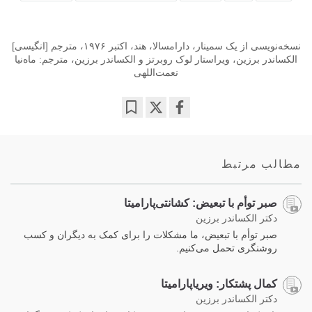
نسخه‌نویسی از یک سمینار، دارامسالا، هند، اکتبر ۱۹۷۶، مترجم [انگیسی]
الکساندر برزین، ویراستار لوک روبرتز و الکساندر برزین، مترجم: ماه‌نیا
نعمت‌اللهی
Bookmark
Share
on
facebook
مطالب مرتبط
صبر توأم با تبعیض: کشانتی‌پارامیتا
دکتر الکساندر برزین
صبر توأم با تبعیض، ما مشکلات را برای کمک به دیگران و کسب
روشنگری تحمل می‌کنیم.
کمال پشتکار: ویریاپارامیتا
دکتر الکساندر برزین