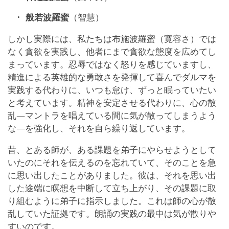
般若波羅蜜
（智慧）
しかし実際には、私たちは布施波羅蜜（寛容さ）では
なく貪欲を実践し、他者にまで貪欲な態度を広めてし
まっています。忍辱ではなく怒りを感じていますし、
精進による英雄的な勇敢さを発揮して喜んでダルマを
実践する代わりに、いつも怠け、ずっと眠っていたい
と考えています。精神を安定させる代わりに、心の散
乱―マントラを唱えている間に気が散ってしまうよう
な―を強化し、それを自ら繰り返しています。
昔、とある師が、ある課題を弟子にやらせようとして
いたのにそれを伝えるのを忘れていて、そのことを急
に思い出したことがありました。彼は、それを思い出
した途端に瞑想を中断して立ち上がり、その課題に取
り組むように弟子に指示しました。これは師の心が散
乱していた証拠です。朗誦の実践の最中は気が散りや
すいのです。