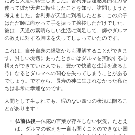
たあと天道に転生しました。舎利弗は超感覚的な力を
使って彼が天道に転生したことを知り、訪問しようと
考えました。舎利弗が天道に到着したとき、この弟子
はただ師に向かって手を振って挨拶しただけでした。
彼は、天道の素晴らしい生活に満足して、師やダルマ
の教えに対する興味を失ってしまっていたのです。
これは、自分自身の経験からも理解することができま
す。貧しい境遇にあったときにはダルマを実践する心
構えができていた人でも、豊かで快適な生活を送るよ
うになるとダルマへの関心を失ってしまうことがある
でしょう。ですから、長寿の神に生まれなかった私た
ちは非常に幸運なのです。
人間として生まれても、暇のない四つの状況に陥るこ
とがあります：
仏前仏後
―仏陀の言葉が存在しない状況。たとえ
ば、ダルマの教えを一言も聞くことのできない国