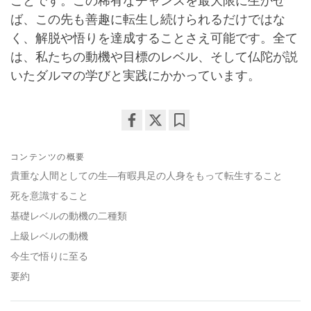
ことです。この稀有なチャンスを最大限に生かせ
ば、この先も善趣に転生し続けられるだけではな
く、解脱や悟りを達成することさえ可能です。全て
は、私たちの動機や目標のレベル、そして仏陀が説
いたダルマの学びと実践にかかっています。
Share
Bookmark
on
コンテンツの概要
facebook
貴重な人間としての生―有暇具足の人身をもって転生すること
死を意識すること
基礎レベルの動機の二種類
上級レベルの動機
今生で悟りに至る
要約