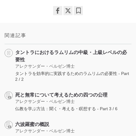
Share
Bookmark
on
facebook
関連記事
タントラにおけるラムリムの中級・上級レベルの必
要性
アレクサンダー・ベルゼン博士
タントラを効率的に実践するためのラムリムの必要性 - Part
2 / 2
死と無常について考えるための四つの公理
アレクサンダー・ベルゼン博士
仏教を学ぶ方法：聞く・考える・瞑想する - Part 3 / 6
六波羅蜜の概説
アレクサンダー・ベルゼン博士