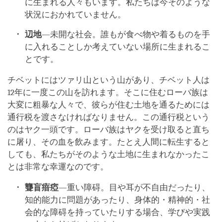
に生まれる人々もいます。私たちは今そのような
状況におかれていません。
辺地
―未開な社会。誰もが食べ物や着るものを手
に入れることしか考えていない場所に生まれるこ
とです。
チベットにはツァリ山という山があり、チベット人は
12年に一度この山を訪れます。そこに住むローバ族は
大変に粗暴な人々で、彼らが住む土地を通るためには
通行税を渡さなければなりません。この通行税という
のはヤク一頭です。ローバ族はヤクを受け取ると直ち
に屠り、その血を飲みます。たとえ人間に転生すると
しても、私たちがそのような土地に生まれなかったこ
とは非常な幸運なのです。
聾盲瘖瘂
―重い障碍。目や耳が不自由だったり、
知的能力に問題があったり、身体的・精神的・社
会的な障碍を持っていたりする場合、学びや実践