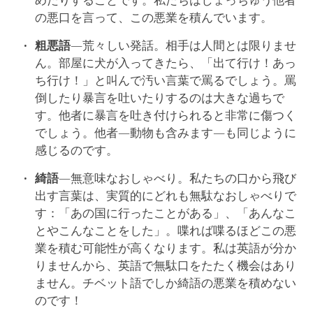
めたりすることです。私たちはしょっちゅう他者
の悪口を言って、この悪業を積んでいます。
粗悪語
―荒々しい発話。相手は人間とは限りませ
ん。部屋に犬が入ってきたら、「出て行け！あっ
ち行け！」と叫んで汚い言葉で罵るでしょう。罵
倒したり暴言を吐いたりするのは大きな過ちで
す。他者に暴言を吐き付けられると非常に傷つく
でしょう。他者―動物も含みます―も同じように
感じるのです。
綺語
―無意味なおしゃべり。私たちの口から飛び
出す言葉は、実質的にどれも無駄なおしゃべりで
す：「あの国に行ったことがある」、「あんなこ
とやこんなことをした」。喋れば喋るほどこの悪
業を積む可能性が高くなります。私は英語が分か
りませんから、英語で無駄口をたたく機会はあり
ません。チベット語でしか綺語の悪業を積めない
のです！