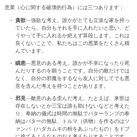
意業（心に関する破壊的行為）には三つあります：
貪欲
―強欲な考え。誰かがとても立派な家を持っ
ていたら、自分もそれを手に入れたいと思い、ど
うやって手に入れるか絶えず算段します。これは
良くないことで、私たちはこの悪業をたくさん積
んでいます。
瞋恚
―悪意のある考え。誰かが不幸になったり死
んだりするのを願うことです。自分の敵だけでは
なく、自分の邪魔をするなら友人に対してでも悪
意を含んだ考えを持つことがあります。
邪見
―敵意のある歪んだ考え。たとえば、来世は
存在しないとか三宝は誰も助けないなどと考えた
り、奉納の儀式は時間の無駄でバターランプの奉
納はバターの無駄、トルマ（供物）を作るのはツ
ァンパ（ハダカムギの粉をあぶったもの）をドブ
に捨てるようなものだと考えたりすることです。