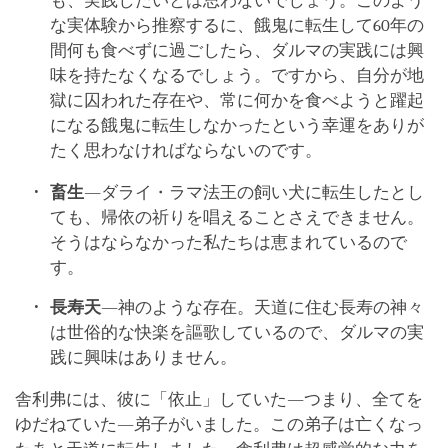
も、実践したいとは思わないでしょう。このよう
な実体験から推察するに、餓鬼に転生して60年の
間何も食べずに過ごしたら、ダルマの実践には興
味を持たなくなるでしょう。ですから、自分が地
獄に囚われた存在や、常に何かを食べようと躍起
になる餓鬼に転生しなかったという幸運をありが
たく思わなければならないのです。
畜生
―ダライ・ラマ法王の飼い犬に転生したとし
ても、帰依の祈りを唱えることさえできません。
そうはならなかった私たちは恵まれているので
す。
長寿天
―神のような存在。天道に住む長寿の神々
は世俗的な快楽を謳歌しているので、ダルマの実
践に興味はありません。
舎利弗には、彼に「依止」していた―つまり、全てを
ゆだねていた―弟子がいました。この弟子は亡くなっ