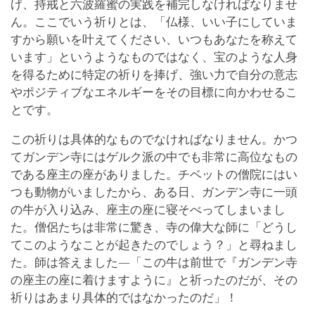
げ、持戒と六波羅蜜の実践を補完しなければなりませ
ん。ここでいう祈りとは、「仏様、いい子にしていま
すから願いを叶えてください、いつもあなたを称えて
います」というようなものではなく、宝のような人身
を得るために特定の祈りを捧げ、強い力で自分の意志
やポジティブなエネルギーをその目標に向かわせるこ
とです。
この祈りは具体的なものでなければなりません。かつ
てガンデン寺にはゲルク派の中でも非常に高位なもの
である座主の座がありました。チベットの僧院にはい
つも動物がいましたから、ある日、ガンデン寺に一頭
の牛が入り込み、座主の座に寝そべってしまいまし
た。僧侶たちは非常に驚き、寺の偉大な師に「どうし
てこのようなことが起きたのでしょう？」と尋ねまし
た。師は答えました―「この牛は前世で『ガンデン寺
の座主の座に着けますように』と祈ったのだが、その
祈りはあまり具体的ではなかったのだ」！