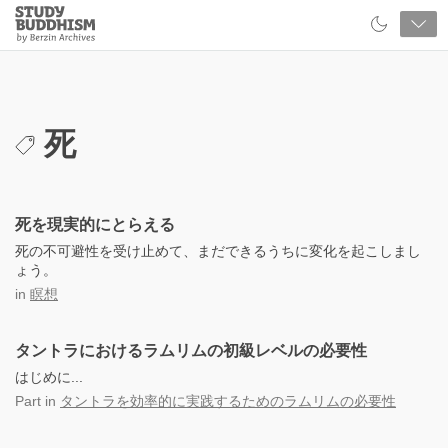
Close
Study
Buddhism
Home
死
死を現実的にとらえる
死の不可避性を受け止めて、まだできるうちに変化を起こしまし
ょう。
in
瞑想
タントラにおけるラムリムの初級レベルの必要性
はじめに...
Part
in
タントラを効率的に実践するためのラムリムの必要性