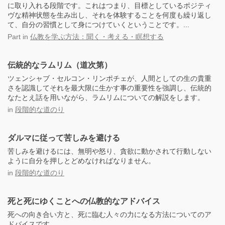
に取り入れる段階です。これはつまり、目標としているポジティ
ヴな精神状態を生み出し、それを体験することを何度も繰り返し
て、自分の習慣として身につけていくということです。...
Part
in
仏教を学ぶ方法：聞く・考える・瞑想する
伝統的なラムリム（道次第）
ツェンシャブ・セルコン・リンポチェが、人間としての生の貴重
さを認識してそれを最大限に生かす事の重要性を強調し、伝統的
なたとえ話を用いながら、ラムリムについての解説をします。
in
段階的な道のり
ダルマに従って苦しみを避ける
苦しみを避けるには、無明や怒り、貪欲に動かされて行動しない
ように自分を押しとどめなければなりません。
in
段階的な道のり
死と死にゆくことへの仏教的なアドバイス
死への向き合い方と、死に臨む人々の力になる方法についてのア
ドバイスです。