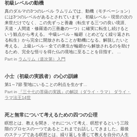
初級レベルの動機
真のダルマの3つのレベル ラムリムでは、動機（モチベーション）
には3つのレベルがあるとされています。 初級レベル－現世の次の
来世だけでなく、この先ずっと善趣（転生する三つの良い境涯、
天道・人間道・修羅道の三善趣の一つ）に確実に転生し続けると
いう観点から考える。 中級レベル－輪廻（とめどなく繰り返され
る転生）から完全に開放されることが動機になる。解脱したいと
考える。 上級レベル－全ての衆生が輪廻から解放されるのを助け
るため、完全な悟りを得た仏の境地に至ることを目指す。 ...
Part
in
ラムリム（道次第）入門
小士（初級の実践者）の心の訓練
第1～7節 聖地にいることの利点を生かす...
Part
in
『三十七の菩薩の実践』の解説（ダライ・ラマ） ダライ・
ラマ法王14世
死と無常について考えるための四つの公理
瞑想とは、教えを聞き、それについて考え、瞑想するという三段
階のプロセスの一つであるとこれまでお話ししてきました。最後
のステップである瞑想とは、繰り返しを通じて教えを自分の人生