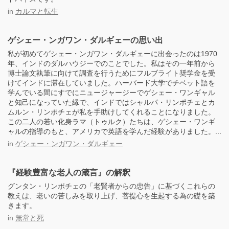
in
カルマと転生
ゲシェー・ンガワン・ダルギェーの思い出
私が初めてゲシェー・ンガワン・ダルギェーに出会ったのは1970
年、インドのダルハウジーでのことでした。私はその一年前から
博士論文執筆に向けて調査を行うためにフルブライト奨学金を受
けてインドに滞在していました。ハーバード大学でチベット語を
学んでいる間にすでにニュージャージーでゲシェー・ワンギャル
と知己になっていた縁で、インドではシャルパ・リンポチェとカ
ムルン・リンポチェが私を手助けしてくれることになりました。
この二人の若い化身ラマ（トゥルク）たちは、ゲシェー・ワンギ
ャルの指導のもと、アメリカで英語を学んだ経験がありました。...
in
ゲシェー・ンガワン・ダルギェー
『経験豊富な老人の箴言』の解釈
グンタン・リンポチェの「老賢者からの忠告」に基づくこれらの
教えは、老いの苦しみを取り上げ、菩提心を生起する為の礎を築
きます。
in
無常と死