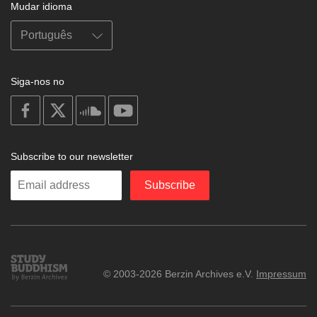
Mudar idioma
Siga-nos no
on
on
on
on
facebook
X
soundcloud
youtube
Subscribe to our newsletter
Enter
Subscribe
your
email
Study
© 2003-2026 Berzin Archives e.V.
Impressum
Buddhism
Home