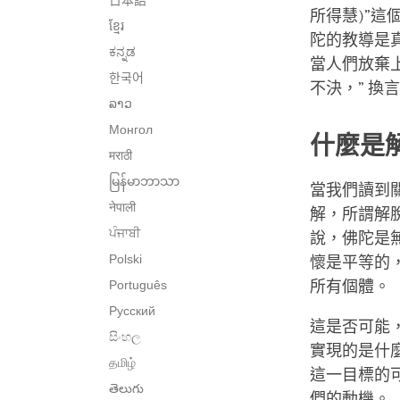
日本語
所得慧)”
ខ្មែរ
陀的教導是
ಕನ್ನಡ
當人們放棄上
한국어
不決，” 
ລາວ
Монгол
什麼是
मराठी
မြန်မာဘာသာ
當我們讀到
नेपाली
解，所謂解
ਪੰਜਾਬੀ
說，佛陀是
Polski
懷是平等的
Português
所有個體。
Русский
這是否可能
සිංහල
實現的是什
தமிழ்
這一目標的
తెలుగు
們的動機。