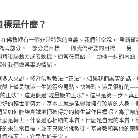
目標是什麼？
詞，在佛教裡有一個非常特殊的含義。我們常常說，“重新確
分為兩部分。一部分是目標——即我們所要的目標——另一
的背後驅動力或者動機。通常在英語中，動機一詞的內涵
驅使我們做某事的情緒。
多人來說，修習佛教教法: “正法”，如果我們誠實的話
實際上僅是讓這一生變得容易點、快樂點。這是很好的—
正的正法”，這更像是“輕量版的正法”。這只是第一步。真
更好的轉世而努力，基本上就是能繼續擁有珍貴的人身。
們又如何能夠真誠地把獲得好的轉生當作目標呢？為了瞭
什麼是轉世，什麼是心相續的本質，什麼是自我的本質，
好的來生當目標，並不只限於佛教徒。基督教和其他的宗
基督徒而言，它是生於天堂。