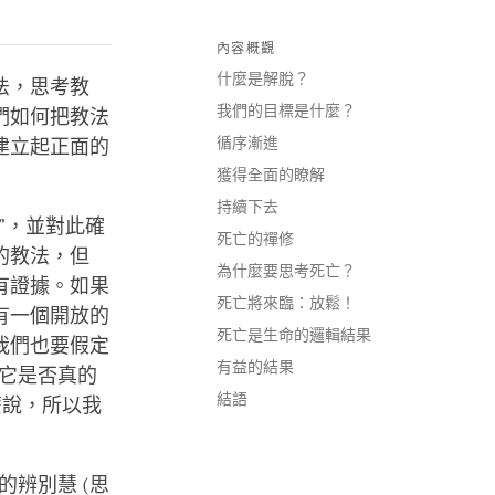
內容概觀
什麼是解脫？
法，思考教
我們的目標是什麼？
們如何把教法
循序漸進
建立起正面的
獲得全面的瞭解
持續下去
”，並對此確
死亡的禪修
的教法，但
為什麼要思考死亡？
有證據。如果
死亡將來臨：放鬆！
有一個開放的
死亡是生命的邏輯結果
我們也要假定
有益的結果
它是否真的
結語
麼說，所以我
辨別慧 (思