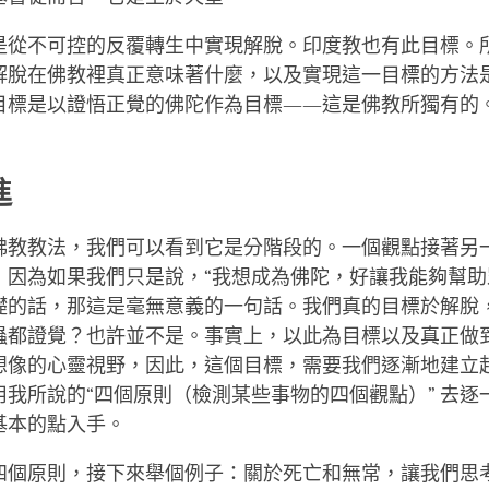
是從不可控的反覆轉生中實現解脫。印度教也有此目標。
解脫在佛教裡真正意味著什麼，以及實現這一目標的方法
目標是以證悟正覺的佛陀作為目標——這是佛教所獨有的
進
佛教教法，我們可以看到它是分階段的。一個觀點接著另
，因為如果我們只是說，“我想成為佛陀，好讓我能夠幫助
礎的話，那這是毫無意義的一句話。我們真的目標於解脫
蟲都證覺？也許並不是。事實上，以此為目標以及真正做
想像的心靈視野，因此，這個目標，需要我們逐漸地建立
用我所說的“四個原則（檢測某些事物的四個觀點）” 去逐
基本的點入手。
四個原則，接下來舉個例子：關於死亡和無常，讓我們思