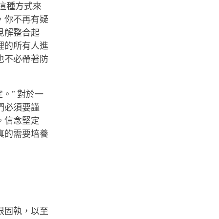
 這種方式來
，你不再有疑
見解整合起
裡的所有人進
也不必帶著防
。” 對於一
們必須要謹
。信念堅定
真的需要培養
很固執，以至