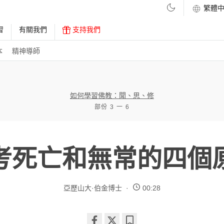
習
有關我們
支持我們
本
精神導師
如何學習佛教：聞、思、修
部份 3 一 6
考死亡和無常的四個
亞歷山大·伯金博士
00:28