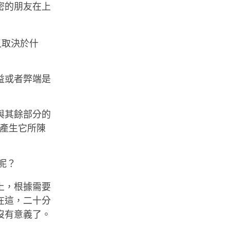
密的朋友在上
又取決於什
益或者弊端是
與其餘部分的
會產生它所陳
呢？
上，根據需要
在這，二十分
沒有意義了。