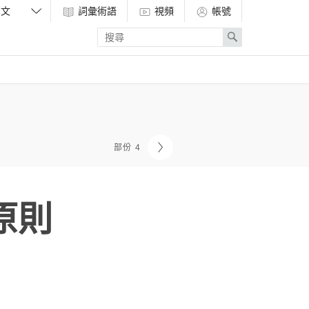
詞彙術語
視頻
帳號
Enter
Search
search
term
部份 4
原則