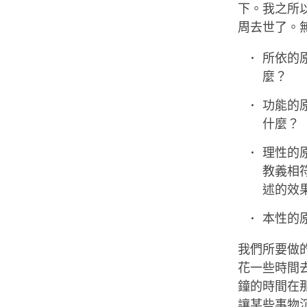
下。我之所
周去世了。
所依的
麼？
功能的
什麼？
理性的
教義相
述的效
本性的
我們所要做
花一些時間
鐘的時間在
讓某些事物