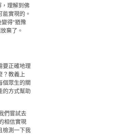
解，理解到佛
可能實現的。
後變得“猶豫
們放棄了。
需要正確地理
麼？教義上
每個眾生的關
佳的方式幫助
我們嘗試去
的相信實現
且檢測一下我