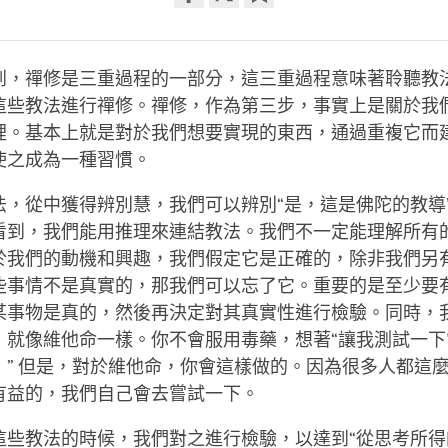
Share
Bookmark
on
facebook
到，禪修是三重過程的一部分，這三重過程意味著聆聽教
這些教法進行禪修。禪修，作為第三步，事實上是關於我
裡。基本上就是對於我們想要實現的東西，通過重複它而
使之成為一種習慣。
法，從中獲得辨別慧，我們可以辨別“是，這是佛陀的教導
看到，我們能用推理來連結教法。我們不一定能理解所有
於我們的動機和興趣，我們假定它是正確的，除非我們另
些事情不是真實的，那我們可以忘了它。重要的是至少要
某事物是真的，然後再決定對其真實性進行檢驗。同時，
，就像維他命一樣。你不會服用毒藥，想著“讓我測試一下
，” 但是，對於維他命，你會這樣做的。因為很多人都這
有益的，我們自己會去嘗試一下。
這些教法的時候，我們對之進行檢驗，以達到“從思考所得的