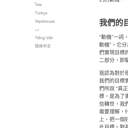
ไทย
Türkçe
我們的
Українська
اُردو
“動機”一
Tiếng Việt
動機”，它
简体中文
們實現目標
二部分，即
我認為對於很
我們的目標
們所說 “真
標，是為了
信轉世，我
需要理解，
上，把一個
此目標。對