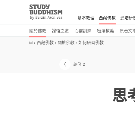
Close
Study
Buddhism
基本教理
西藏佛教
進階研
Home
關於佛教
證悟之道
心靈訓練
密法教義
原著文
›
西藏佛教
›
關於佛教
›
如何研習佛教
部份 2
思