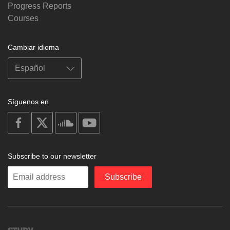
Progress Reports
Courses
Cambiar idioma
Síguenos en
on
on
on
on
facebook
X
soundcloud
youtube
Subscribe to our newsletter
Enter
Subscribe
your
email
Study