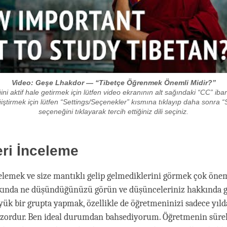
Video: Geşe Lhakdor — “Tibetçe Öğrenmek Önemli Midir?”
ni aktif hale getirmek için lütfen video ekranının alt sağındaki “CC” ibar
eğiştirmek için lütfen “Settings/Seçenekler” kısmına tıklayıp daha sonra “S
seçeneğini tıklayarak tercih ettiğiniz dili seçiniz.
eri İnceleme
celemek ve size mantıklı gelip gelmediklerini görmek çok önem
kında ne düşündüğünüzü görün ve düşünceleriniz hakkında ge
yük bir grupta yapmak, özellikle de öğretmeninizi sadece yıld
 zordur. Ben ideal durumdan bahsediyorum. Öğretmenin sürek