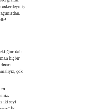
stergesidir.
er askerdeymiş
cağımızdan,
dir!
ektiğine dair
zaman hiçbir
 dışarı
mamalıyız; çok
ten
iniz.
z iki şeyi
şır.'' İki