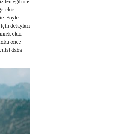
yüzden eğitime
erekir.
mu? Böyle
 için detayları
ünmek olan
çünkü önce
enizi daha