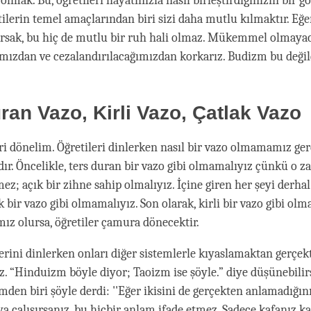
olmak. Bu, öğretileri hayatınızla nasıl birleştirdiğinizin bir gö
tilerin temel amaçlarından biri sizi daha mutlu kılmaktır. Eğ
ursak, bu hiç de mutlu bir ruh hali olmaz. Mükemmel olmaya
mızdan ve cezalandırılacağımızdan korkarız. Budizm bu değil
ran Vazo, Kirli Vazo, Çatlak Vazo
i dönelim. Öğretileri dinlerken nasıl bir vazo olmamamız ger
rdır. Öncelikle, ters duran bir vazo gibi olmamalıyız çünkü o 
mez; açık bir zihne sahip olmalıyız. İçine giren her şeyi derhal
k bir vazo gibi olmamalıyız. Son olarak, kirli bir vazo gibi ol
mız olursa, öğretiler çamura dönecektir.
lerini dinlerken onları diğer sistemlerle kıyaslamaktan gerçek
z. “Hinduizm böyle diyor; Taoizm ise şöyle.” diye düşünebilirs
den biri şöyle derdi: ''Eğer ikisini de gerçekten anlamadığını
a çalışırsanız, bu hiçbir anlam ifade etmez. Sadece kafanız karı