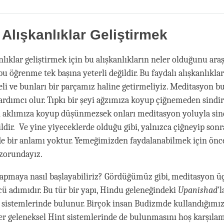
Share
Bookmark
on
facebook
 Alışkanlıklar Geliştirmek
anlıklar geliştirmek için bu alışkanlıkların neler olduğunu ar
bu öğrenme tek başına yeterli değildir. Bu faydalı alışkanlıkla
li ve bunları bir parçamız haline getirmeliyiz. Meditasyon b
rdımcı olur. Tıpkı bir şeyi ağzımıza koyup çiğnemeden sin
eri aklımıza koyup düşünmezsek onları meditasyon yoluyla si
ir. Ve yine yiyeceklerde olduğu gibi, yalnızca çiğneyip sonr
e bir anlamı yoktur. Yemeğimizden faydalanabilmek için ön
zorundayız.
pmaya nasıl başlayabiliriz? Gördüğümüz gibi, meditasyon üç
ü adımıdır. Bu tür bir yapı, Hindu geleneğindeki
Upanishad
'
 sistemlerinde bulunur. Birçok insan Budizmde kullandığımı
r geleneksel Hint sistemlerinde de bulunmasını hoş karşılam