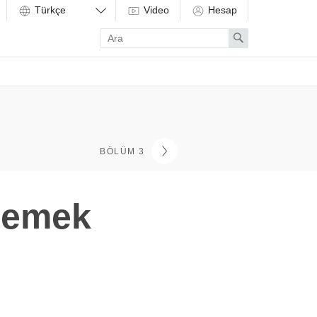
Video
Hesap
Enter
Search
search
term
BÖLÜM 3
nlemek