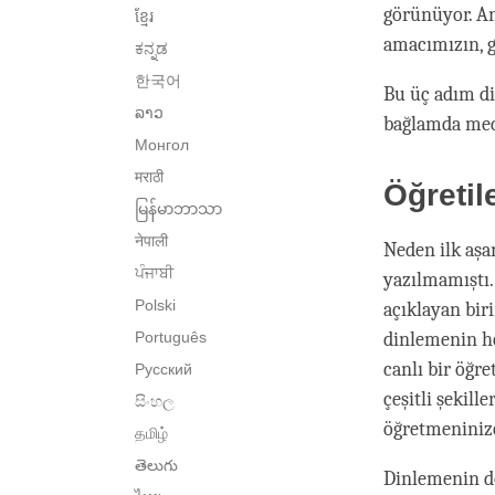
görünüyor. An
ខ្មែរ
amacımızın, 
ಕನ್ನಡ
한국어
Bu üç adım d
ລາວ
bağlamda medi
Монгол
मराठी
Öğretil
မြန်မာဘာသာ
नेपाली
Neden ilk aşa
ਪੰਜਾਬੀ
yazılmamıştı.
Polski
açıklayan bir
Português
dinlemenin he
canlı bir öğr
Русский
çeşitli şekill
සිංහල
öğretmeninize
தமிழ்
తెలుగు
Dinlemenin de