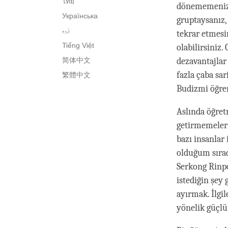
ไทย
dönememeniz v
Українська
gruptaysanız,
اُردو
tekrar etmesi
Tiếng Việt
olabilirsiniz.
简体中文
dezavantajlar 
fazla çaba sar
繁體中文
Budizmi öğren
Aslında öğret
getirmemeleri,
bazı insanlar
olduğum sırad
Serkong Rinpo
istediğin şey
ayırmak. İlgi
yönelik güçlü 