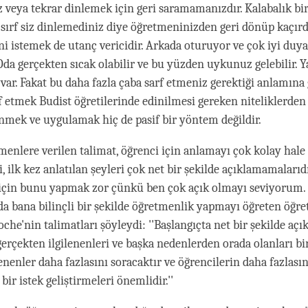
eya tekrar dinlemek için geri saramamanızdır. Kalabalık bi
 sırf siz dinlemediniz diye öğretmeninizden geri dönüp kaçırd
ni istemek de utanç vericidir. Arkada oturuyor ve çok iyi duy
 Oda gerçekten sıcak olabilir ve bu yüzden uykunuz gelebilir. Y
var. Fakat bu daha fazla çaba sarf etmeniz gerektiği anlamına 
f etmek Budist öğretilerinde edinilmesi gereken niteliklerden b
mek ve uygulamak hiç de pasif bir yöntem değildir.
menlere verilen talimat, öğrenci için anlamayı çok kolay hale
 ilk kez anlatılan şeyleri çok net bir şekilde açıklamamalarıd
 için bunu yapmak zor çünkü ben çok açık olmayı seviyorum
a bana bilinçli bir şekilde öğretmenlik yapmayı öğreten öğ
che'nin talimatları şöyleydi: ''Başlangıçta net bir şekilde a
 gerçekten ilgilenenleri ve başka nedenlerden orada olanları b
lenenler daha fazlasını soracaktır ve öğrencilerin daha fazlas
bir istek geliştirmeleri önemlidir.''