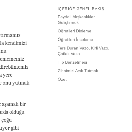
İÇERIĞE GENEL BAKIŞ
Faydalı Alışkanlıklar
Geliştirmek
Öğretileri Dinleme
aştırmamız
Öğretileri İnceleme
rla kendimizi
Ters Duran Vazo, Kirli Vazo,
unu
Çatlak Vazo
diremememiz
Tıp Benzetmesi
ndirebilmemiz
Zihnimizi Açık Tutmak
a yere
Özet
ce onu yutmak
 aşamalı bir
larda olduğu
z çoğu
ıyor gibi