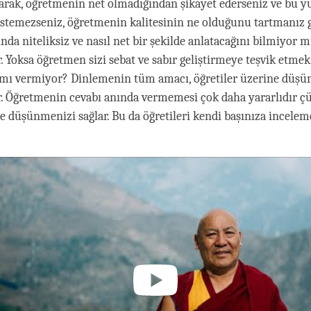
larak, öğretmenin net olmadığından şikayet ederseniz ve bu 
stemezseniz, öğretmenin kalitesinin ne olduğunu tartmanız g
nda niteliksiz ve nasıl net bir şekilde anlatacağını bilmiyor 
r. Yoksa öğretmen sizi sebat ve sabır geliştirmeye teşvik etmek
k mı vermiyor? Dinlemenin tüm amacı, öğretiler üzerine düş
r. Öğretmenin cevabı anında vermemesi çok daha yararlıdır 
 düşünmenizi sağlar. Bu da öğretileri kendi başınıza incelem