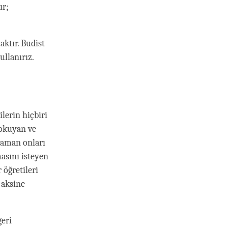
ır;
ktır. Budist
llanırız.
lerin hiçbiri
 okuyan ve
zaman onları
asını isteyen
öğretileri
 aksine
geri