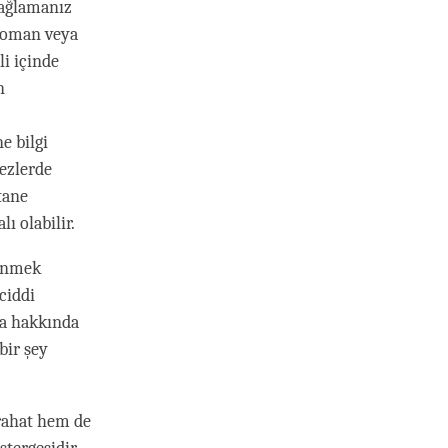
bağlamanız
 roman veya
li içinde
n
ne bilgi
ezlerde
tane
ı olabilir.
renmek
ciddi
a hakkında
bir şey
rahat hem de