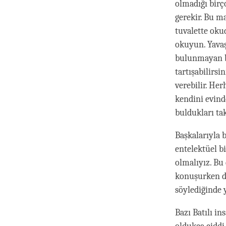
olmadığı birç
gerekir. Bu m
tuvalette oku
okuyun. Yavaş
bulunmayan bi
tartışabilirsi
verebilir. He
kendini evind
buldukları tak
Başkalarıyla b
entelektüel bi
olmalıyız. B
konuşurken de
söylediğinde y
Bazı Batılı i