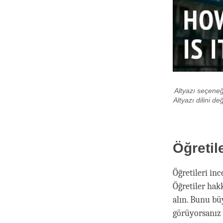
Altyazı seçeneği
Altyazı dilini d
Öğretil
Öğretileri in
Öğretiler hak
alın. Bunu bü
görüyorsanız