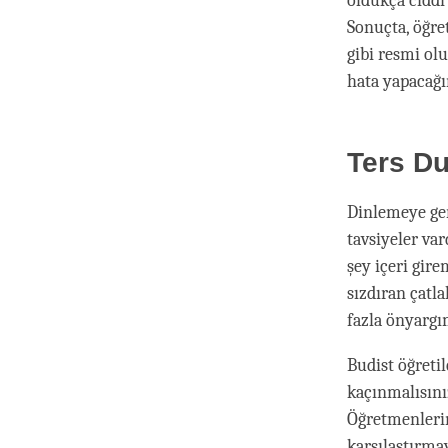
oldukça ciddi 
Sonuçta, öğre
gibi resmi ol
hata yapacağı
Ters Du
Dinlemeye ger
tavsiyeler va
şey içeri gire
sızdıran çatla
fazla önyargı
Budist öğreti
kaçınmalısını
Öğretmenlerim
karşılaştırmay