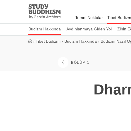
Close
Study
Buddhism
Temel Noktalar
Tibet Budizm
Home
Budizm Hakkında
Aydınlanmaya Giden Yol
Zihin E
›
Tibet Budizmi
›
Budizm Hakkında
›
Budizmi Nasıl Öğ
BÖLÜM 1
Dharm