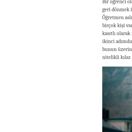
Bir öğrenci o
geri dönmek i
Öğretmen aslı
birçok kişi va
kasıtlı olara
ikinci adımdı
bunun üzerine
nitelikli kılar.