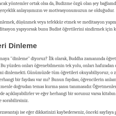
cak yöntemler ortak olsa da, Budizme özgü olan şey bağlamd
gerçeklik anlayışımızın ve motivasyonumuzun ne olduğudur.
inlemek, düşünmek veya tefekkür etmek ve meditasyon yapma
tasyon yapıyorsak bunu Budist öğretilerini sindirmek için ku
eri Dinleme
maya ''dinleme'' diyoruz? İlk olarak, Buddha zamanında öğreti
 Bu yüzden onları öğrenebilmenin tek yolu, onları hafızadan
ini dinlemekti. Günümüzde tüm öğretileri okuyabiliyoruz; o 
rhangi bir faydası var mı? Bunun faydası, öğrencilerin anlam
etmenle doğrudan temas kurma şansı tanımasıdır. Öğretmenler 
erde açıklayabilirler ve eğer herhangi bir sorunuz varsa kitabın
 sorabilirsiniz.
zavantajı ise eğer dikkatinizi kaybederseniz, önceki sayfaya 