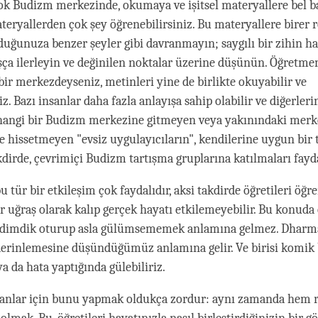
ok Budizm merkezinde, okumaya ve işitsel materyallere bel 
ateryallerden çok şey öğrenebilirsiniz. Bu materyallere birer
duğunuza benzer şeyler gibi davranmayın; saygılı bir zihin ha
ça ilerleyin ve değinilen noktalar üzerine düşünün. Öğretme
r merkezdeyseniz, metinleri yine de birlikte okuyabilir ve
niz. Bazı insanlar daha fazla anlayışa sahip olabilir ve diğerleri
rhangi bir Budizm merkezine gitmeyen veya yakınındaki merk
e hissetmeyen "evsiz uygulayıcıların", kendilerine uygun bir 
dirde, çevrimiçi Budizm tartışma gruplarına katılmaları faydal
u tür bir etkileşim çok faydalıdır, aksi takdirde öğretileri öğ
r uğraş olarak kalıp gerçek hayatı etkilemeyebilir. Bu konuda 
u dimdik oturup asla gülümsememek anlamına gelmez. Dharm
rinlemesine düşündüğümüz anlamına gelir. Ve birisi komik 
a da hata yaptığında gülebiliriz.
nsanlar için bunu yapmak oldukça zordur: aynı zamanda hem 