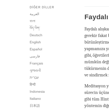
DIĞER DILLER
العربية
Faydalı
বাংলা
བོད་ཡིག་
Faydalı alışk
Deutsch
gerekir fakat 
bütünleştirme
English
yapmamıza ya
Español
gibi, öğretil
فارسی
mümkün değild
Français
tükürmenin d
ગુજરાતી
ve sindirmek 
हिन्दी
Meditasyon ya
Indonesia
sürecin üçünc
Italiano
gibi tüm Hint
yöntemin diğe
日本語