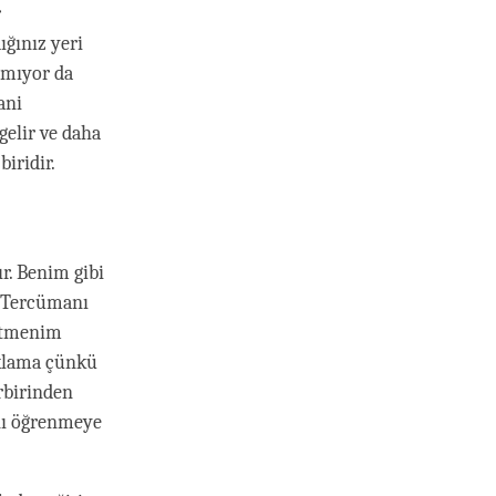
r
ığınız yeri
amıyor da
ani
gelir ve daha
iridir.
ır. Benim gibi
. Tercümanı
retmenim
çıklama çünkü
irbirinden
ını öğrenmeye