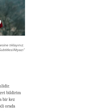
esine tıklayınız.
ubtitles/Altyazı”
lidir.
ri bildirim
a bir kez
li orada