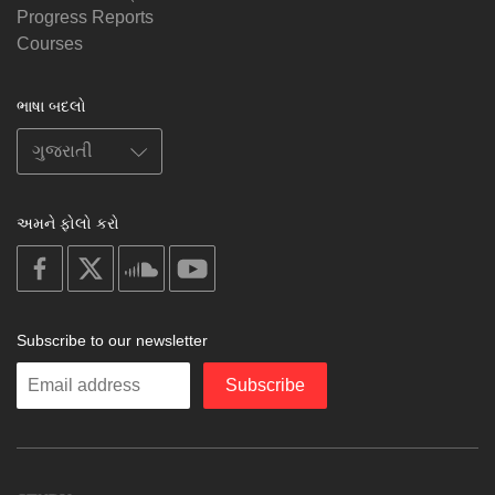
Progress Reports
Courses
ભાષા બદલો
અમને ફોલો કરો
on
on
on
on
facebook
X
soundcloud
youtube
Subscribe to our newsletter
Enter
Subscribe
your
email