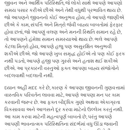
જીવન અને આર્થિક પરિસ્થિતિ, જે લોકો સાથે આપણે આપણો
સમય પસાર કરીએ છીએ અને તેથી વધુથી પ્રભાવિત થાય છે.
જો આપણને જીવનનો કોઈ અનુભવ હોય, તો આપણે જાણીએ
છીએ કે કામ, સંપત્તિ અને મિત્રો જેવી બાહ્ય બાબતોમાં ફેરફાર
હોવા છતાં, જો આપણું વલણ અને મનની સ્થિતિ સમાન રહે છે,
તો આપણને હંમેશા સમાન સમસ્યાઓ થાય છે. ભલે આપણે
કેટલા મિત્રો હોય, આપણે હજુ પણ અસુરક્ષિત અનુભવી
શકીએ છીએ. જો આપણે ખુબ સમૃદ્ધ હોઈએ તો પણ કોઈ ફરક
નથી પડતો, આપણે હજી પણ ગુસ્સે અને હતાશ થઈ શકીએ
છીએ. આ પ્રકારની વસ્તુઓ ફક્ત આપણા બાહ્ય સંજોગોને
બદલવાથી બદલાતી નથી.
ધ્યાન અહીં મદદ કરે છે, કારણ કે આપણા જીવનની ગુણવત્તામાં
વાસ્તવિક પરિવર્તન લાવવા માટે, આપણે આપણા મન પર કામ
કરવાની જરૂર છે. આ ફક્ત બૌદ્ધિક ગુણો અથવા એકાગ્રતા
વિકસાવવા અને આળસને દૂર કરવા માટેનો ઉલ્લેખ કરતું નથી.
આ કામ કરવા માટેની મહત્વપૂર્ણ બાબતો છે, પરંતુ આપણે
આપણી ભાવનાત્મક પરિસ્થિતિના સંદર્ભમાં વધુ ઊંડા જવાની