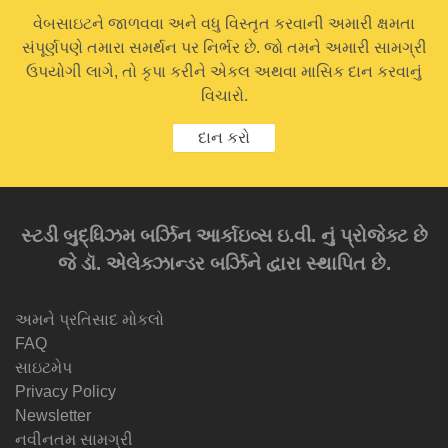
વેબસાઇટને જાળવવા અને વધુ વિસ્તૃત કરવાની અમારી ક્ષમતા
સંપૂર્ણપણે તમારા સમર્થન પર નિર્ભર છે. જો તમને અમારી સામગ્રી
ઉપયોગી લાગે, તો કૃપા કરીને એકલ અથવા માસિક દાન કરવાનું
વિચારો.
દાન કરો
સ્ટડી બુદ્ધિઝમ બર્ઝિન આર્કાઇવ્સ ઇ.વી. નું પ્રોજેક્ટ છે
જે ડૉ. એલેક્ઝાન્ડર બર્ઝિને દ્વારા સ્થાપિત છે.
અમને પ્રતિસાદ મોકલો
FAQ
સાઇટમેપ
Privacy Policy
Newsletter
નવીનતમ સામગ્રી