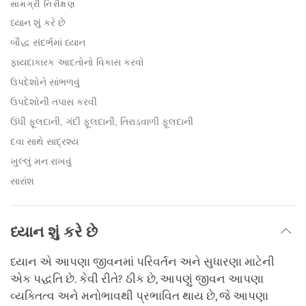
on
સામગ્રી નિરીક્ષણ
facebook
ધ્યાન શું કરે છે
બૌદ્ધ સંદર્ભમાં ધ્યાન
ફાયદાકારક આદતોનો વિકાસ કરવો
ઉપદેશોને સાંભળવું
ઉપદેશોની તપાસ કરવી
ઉંધી ફૂલદાની, ગંદી ફૂલદાની, તિરાડવાળી ફૂલદાની
દવા સાથે સાદ્રશ્ય
ખુલ્લું મન રાખવું
સારાંશ
ધ્યાન શું કરે છે
ધ્યાન એ આપણા જીવનમાં પરિવર્તન અને સુધારણા માટેની
એક પદ્ધતિ છે. કેવી રીતે? ઠીક છે, આપણું જીવન આપણા
વ્યક્તિત્વ અને મનોભાવથી પ્રભાવિત થાય છે, જે આપણા