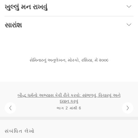
ખુલ્લું મન રાખવું
સારાંશ
સેમિનારનું અનુલેખન, મોસ્કો, રશિયા, મેં ૨૦૦૯
બૌદ્ધ ધર્મનો અભ્યાસ કેવી રીતે કરવો: સાંભળવું, વિચારવું અને
ધ્યાન કરવું
ભાગ 2 માંથી 6
સંબંધિત લેખો