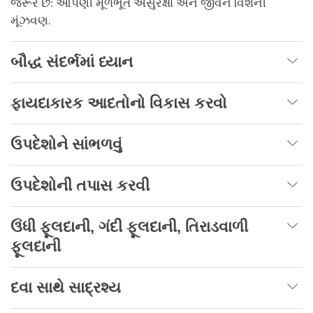
જરૂર છે: આપણી મૂળભૂત અસુરક્ષા અને જીવન વિશેની
મૂંઝવણ.
બૌદ્ધ સંદર્ભમાં ધ્યાન
ફાયદાકારક આદતોનો વિકાસ કરવો
ઉપદેશોને સાંભળવું
ઉપદેશોની તપાસ કરવી
ઉંધી ફૂલદાની
,
ગંદી ફૂલદાની
,
તિરાડવાળી
ફૂલદાની
દવા સાથે સાદ્રશ્ય