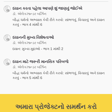
ધ્યાન કરતા પહેલા આપણે શું જાણવું જોઈએ
ડૉ. એલેક્ઝાન્ડર બર્ઝિન
બૌદ્ધ ધર્મનો અભ્યાસ કેવી રીતે કરવો: સાંભળવું, વિચારવું અને ધ્યાન
કરવું - ભાગ 4 માંથી 6
ધ્યાનની મુખ્ય વિશેષતાઓ
ડૉ. એલેક્ઝાન્ડર બર્ઝિન
ધ્યાન: મુખ્ય મુદ્દાઓ - ભાગ 1 માંથી 2
ધ્યાન માટે જરૂરી માનસિક પરિબળો
ડૉ. એલેક્ઝાન્ડર બર્ઝિન
બૌદ્ધ ધર્મનો અભ્યાસ કેવી રીતે કરવો: સાંભળવું, વિચારવું અને ધ્યાન
કરવું - ભાગ 5 માંથી 6
અમારા પ્રોજેક્ટનો સમર્થન કરો