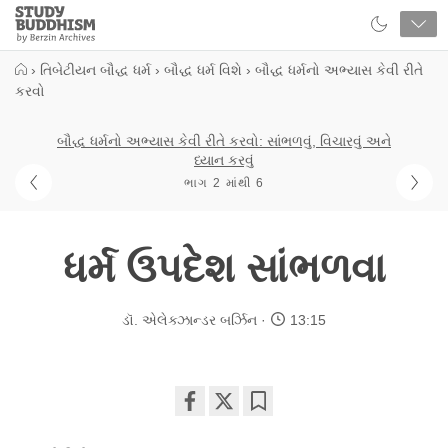
Close
Study
Buddhism
Home
›
તિબેટીયન બૌદ્ધ ધર્મ
›
બૌદ્ધ ધર્મ વિશે
›
બૌદ્ધ ધર્મનો અભ્યાસ કેવી રીતે
કરવો
બૌદ્ધ ધર્મનો અભ્યાસ કેવી રીતે કરવો: સાંભળવું, વિચારવું અને
ધ્યાન કરવું
ભાગ 2 માંથી 6
ધર્મ ઉપદેશ સાંભળવા
ડૉ. એલેક્ઝાન્ડર બર્ઝિન
13:15
Share
Bookmark