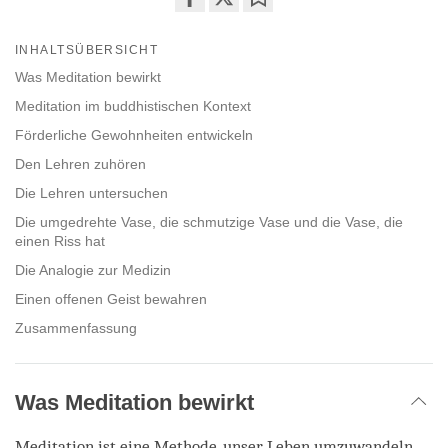
Share
Bookmark
on
INHALTSÜBERSICHT
facebook
Was Meditation bewirkt
Meditation im buddhistischen Kontext
Förderliche Gewohnheiten entwickeln
Den Lehren zuhören
Die Lehren untersuchen
Die umgedrehte Vase, die schmutzige Vase und die Vase, die
einen Riss hat
Die Analogie zur Medizin
Einen offenen Geist bewahren
Zusammenfassung
Was Meditation bewirkt
Meditation ist eine Methode, unser Leben umzuwandeln