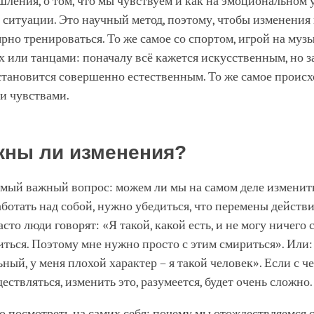
ления, о том, что мы чувствуем и как на эмоциональном 
 ситуации. Это научный метод, поэтому, чтобы изменения
рно тренироваться. То же самое со спортом, игрой на му
 или танцами: поначалу всё кажется искусственным, но з
тановится совершенно естественным. То же самое происх
и чувствами.
ны ли изменения?
амый важный вопрос: можем ли мы на самом деле изменит
аботать над собой, нужно убедиться, что перемены действ
сто люди говорят: «Я такой, какой есть, и не могу ничего с
ться. Поэтому мне нужно просто с этим смириться». Или:
ный, у меня плохой характер – я такой человек». Если с ч
ествляться, изменить это, разумеется, будет очень сложно.
 посмотреть на самих себя: почему мы отождествляемся 