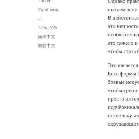
Однако прак
Türkçe
пытаемся не 
Українська
В действител
اُردو
это непросто
Tiếng Việt
необязательн
简体中文
это тяжело и
繁體中文
чтобы стать 
Это касается
Есть формы б
боевые искус
чтобы тренир
просто интел
подчёркивали
поскольку им
окружающим