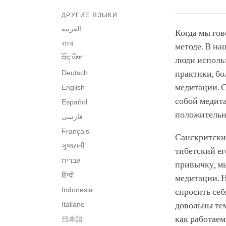
ДРУГИЕ ЯЗЫКИ
العربية
Когда мы гов
বাংলা
методе. В на
བོད་ཡིག་
люди использ
Deutsch
практики, бо
медитации. С
English
собой медита
Español
положительн
فارسی
Français
Санскритский
ગુજરાતી
тибетский ег
привычку, мы
हिन्दी
медитации. Н
Indonesia
спросить себ
Italiano
довольны тем
как работаем
日本語