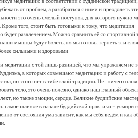
тикуя медитацию в соответствии с буддийской традицией,
убежать от проблем, а разобраться с ними и преодолеть эт
ьности это очень смелый поступок, для которого нужно м
. Кроме того, стоит быть готовыми к тому, что медитация
о будет развлечением. Можно сравнить её со спортивной 
 наши мышцы будут болеть, но мы готовы терпеть эти сло
более сильными и здоровыми.
 и медитации с той лишь разницей, что мы упражняем не те
уддизма, в которых совмещают медитацию и работу с тел
ства, но этого нет в тибетской традиции. Нет ничего плохо
овать тело, это очень полезно, однако наш главный объект 
лект, но также эмоции, сердце. Великие буддийские масте
: самое главное в начале буддийской практики – усмирить
енно от состояния ума зависит, как мы себя ведём и как о
и.