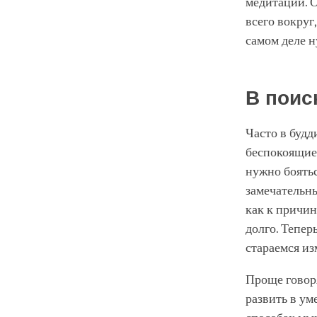
медитации. О
всего вокруг
самом деле н
В поис
Часто в будд
беспокоящие 
нужно боятьс
замечательн
как к причин
долго. Тепер
стараемся из
Проще говоря
развить в ум