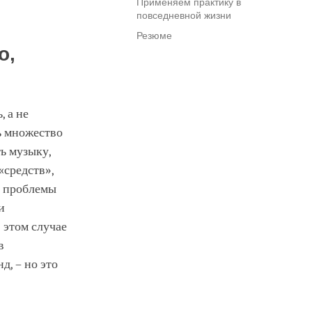
Применяем практику в
повседневной жизни
Резюме
о,
 а не
ь множество
ь музыку,
«средств»,
о проблемы
и
 этом случае
в
д, – но это