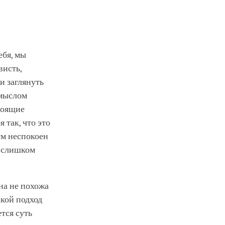
ебя, мы
висть,
и заглянуть
смыслом
коящие
 так, что это
ум неспокоен
е слишком
на не похожа
акой подход
тся суть