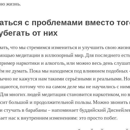
ою жизнь.
аться с проблемами вместо тог
убегать от них
ть, что мы стремимся измениться и улучшить свою жизнь,
омощью медитации в иллюзорный мир. Для последнего ест
пример наркотики и алкоголь, или можно весь день слушат
ём не думать. Пока мы находимся под влиянием подобных 
бычно не кажутся нам такими серьёзными и реальными. Н
ащаются, потому что на самом деле мы не научились с ним
 Для многих людей медитация становится наркотиком, но в
осит большой и продолжительной пользы. Можно звонить 
и стучать в барабаны – напоминает буддийский Диснейлен
ает нас к внутренним изменениям: это просто побег.