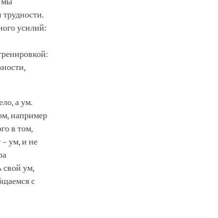
 мы
и трудности.
ного усилий:
тренировкой:
жности,
ло, а ум.
ом, например
го в том,
– ум, и не
ра
 свой ум,
бщаемся с