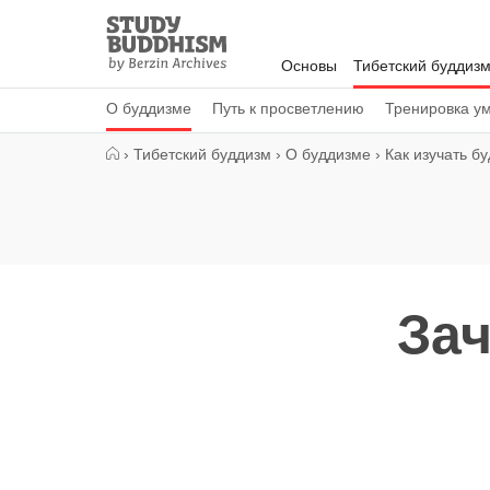
Close
Study
Buddhism
Основы
Тибетский буддиз
Home
О буддизме
Путь к просветлению
Тренировка у
›
Тибетский буддизм
›
О буддизме
›
Как изучать б
Зач