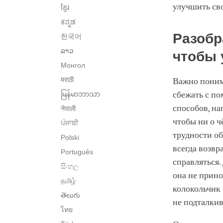
улучшить св
ខ្មែរ
ಕನ್ನಡ
Разобр
한국어
ລາວ
чтобы 
Монгол
मराठी
Важно понима
сбежать с п
မြန်မာဘာသာ
способов, на
नेपाली
чтобы ни о ч
ਪੰਜਾਬੀ
трудности о
Polski
всегда возвр
Português
справляться.
සිංහල
она не прин
தமிழ்
колокольчик 
తెలుగు
не подталкив
ไทย