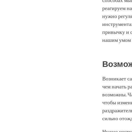
способах мыш
реагируем на
нужно регуля
инструментах
привычку и с
нашим умом 
Возмож
Возникает с
чем начать р
возможны. Ча
чтобы измени
раздражитель
сильно отожд
Нужно честно