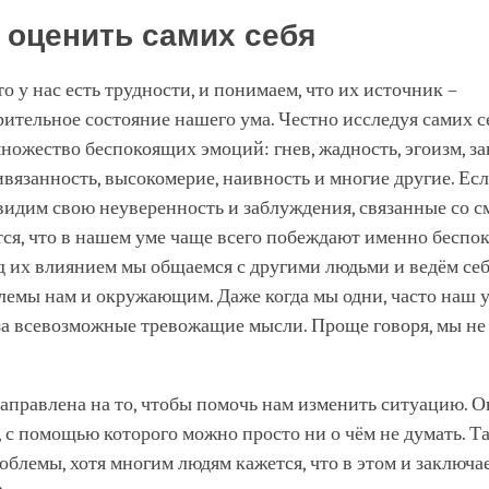
 оценить самих себя
о у нас есть трудности, и понимаем, что их источник –
ительное состояние нашего ума. Честно исследуя самих с
ожество беспокоящих эмоций: гнев, жадность, эгоизм, за
ивязанность, высокомерие, наивность и многие другие. Есл
видим свою неуверенность и заблуждения, связанные со 
тся, что в нашем уме чаще всего побеждают именно беспо
д их влиянием мы общаемся с другими людьми и ведём себя
лемы нам и окружающим. Даже когда мы одни, часто наш 
 за всевозможные тревожащие мысли. Проще говоря, мы н
правлена на то, чтобы помочь нам изменить ситуацию. О
, с помощью которого можно просто ни о чём не думать. Т
облемы, хотя многим людям кажется, что в этом и заключае