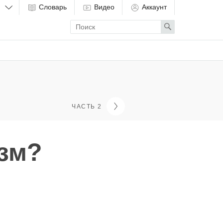
Словарь
Видео
Аккаунт
Enter
Search
search
term
ЧАСТЬ 2
изм?