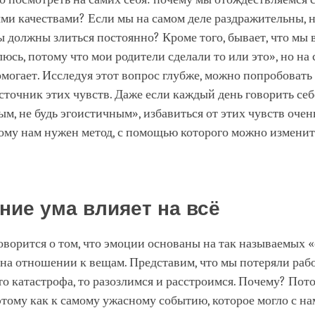
и качествами? Если мы на самом деле раздражительны, н
мы должны злиться постоянно? Кроме того, бывает, что мы
люсь, потому что мои родители сделали то или это», но на
омогает. Исследуя этот вопрос глубже, можно попробовать
точник этих чувств. Даже если каждый день говорить себе
ым, не будь эгоистичным», избавиться от этих чувств очен
ому нам нужен метод, с помощью которого можно изменит
ние ума влияет на всё
оворится о том, что эмоции основаны на так называемых 
ь на отношении к вещам. Представим, что мы потеряли раб
то катастрофа, то разозлимся и расстроимся. Почему? Пот
этому как к самому ужасному событию, которое могло с н