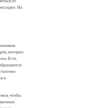
читься от
оисходит. На
 называя
ров, которых
ать. Есть
 обращаются
статочно
ся и
емся, чтобы
ривычных