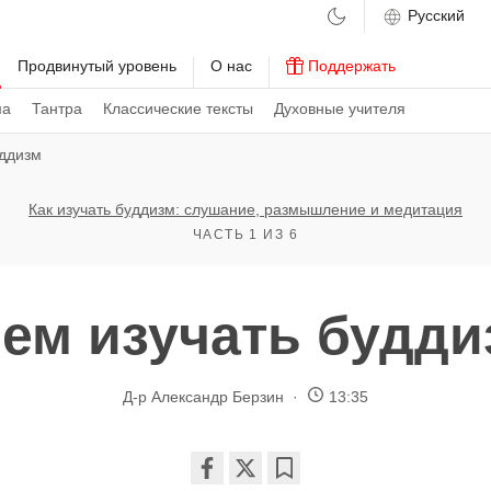
м
Продвинутый уровень
О нас
Поддержать
ма
Тантра
Классические тексты
Духовные учителя
уддизм
Как изучать буддизм: слушание, размышление и медитация
ЧАСТЬ 1 ИЗ 6
ем изучать будд
Д-р Александр Берзин
13:35