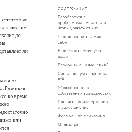
СОДЕРЖАНИЕ
Разобраться с
определённом
проблемами вместо того,
ях и многие
чтобы убегать от них
оходит до
Честно оценить самих
себя
емя
дставляет ли
В поисках настоящего
врага
Возможны ли изменения?
Состояние ума влияет на
всё
», а на
». Развивая
Убеждённость в
собственных возможностях
мся во время
Правильная информация
ужно
и размышление
недостаточно
Формальная медитация
ющими или
Медитация
ится