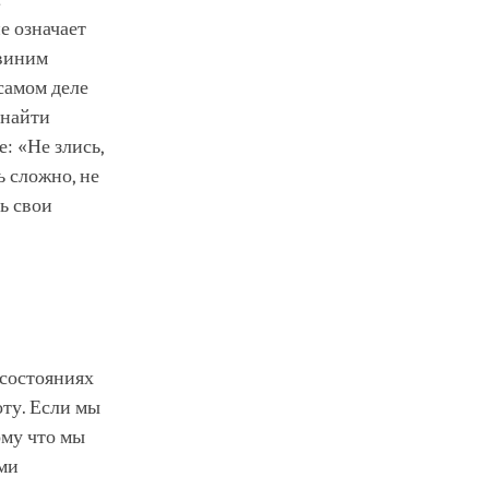
е означает
 виним
 самом деле
 найти
: «Не злись,
ь сложно, не
ь свои
«состояниях
оту. Если мы
ому что мы
ами