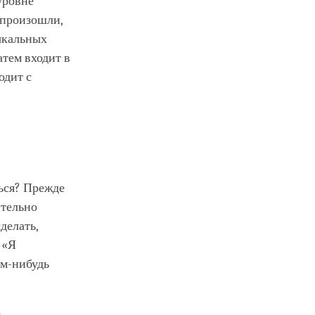
уровне
 произошли,
зыкальных
атем входит в
одит с
ься? Прежде
ительно
делать,
 «Я
ем-нибудь
с