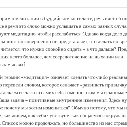
Share
Bookmark
on
facebook
орим о медитации в буддийском контексте, речь идёт об 
ше время это слово можно услышать в самых разных случа
уют медитацию, чтобы расслабиться. Однако когда дело д
льшинство совершенно не представляет, что делать во вр
читается, что нужно спокойно сидеть – а что дальше? Пре
ция нечто большее, чем сосредоточение на дыхании или
ых мыслях?
 термин «медитация» означает «делать что-либо реальным
о перевели словом, которое означает «развивать привычку
 делаем её частью самих себя: именно этим мы и занимае
аша задача – позитивные внутренние изменения. Здесь н
я: почему мы хотим измениться? Обычно потому, что мы 
, как живём, как себя чувствуем, как общаемся с окружа
. Список можно продолжать, но большинство из нас стрем