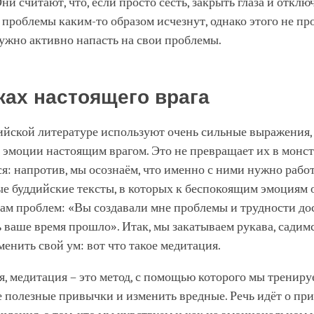
ни считают, что, если просто сесть, закрыть глаза и отклю
, проблемы каким-то образом исчезнут, однако этого не пр
ужно активно напасть на свои проблемы.
ках настоящего врага
ийской литературе используют очень сильные выражения,
эмоции настоящим врагом. Это не превращает их в монст
я: напротив, мы осознаём, что именно с ними нужно работ
ые буддийские тексты, в которых к беспокоящим эмоциям
ам проблем: «Вы создавали мне проблемы и трудности до
ь ваше время прошло». Итак, мы закатываем рукава, садим
менить свой ум: вот что такое медитация.
, медитация – это метод, с помощью которого мы трениру
е полезные привычки и изменить вредные. Речь идёт о п