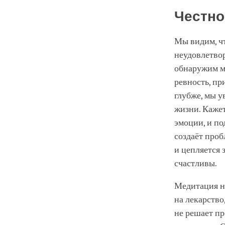
Честно
Мы видим, чт
неудовлетвор
обнаружим мн
ревность, пр
глубже, мы у
жизни. Каже
эмоции, и по
создаёт проб
и цепляется
счастливы.
Медитация на
на лекарство
не решает пр