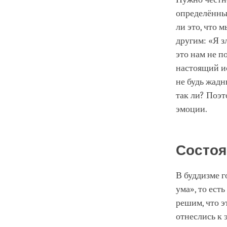
определённым
ли это, что 
другим: «Я з
это нам не п
настоящий ис
не будь жадн
так ли? Поэт
эмоции.
Состоя
В буддизме г
ума», то ест
решим, что э
отнеслись к 