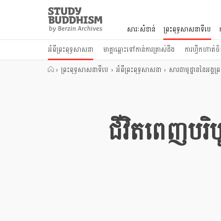
Close
Study
Buddhism
សារៈសំខាន់
ព្រះពុទ្ធសាសនាទីបេ
Home
អំពីព្រះពុទ្ធសាសនា
មាគ្គាឆ្ពោះទៅកាន់ការត្រាស់ដឹង
ការហ្វឹកហាត់ចិត
›
ព្រះពុទ្ធសាសនាទីបេ
›
អំពីព្រះពុទ្ធសាសនា
›
សារជាមូដ្ឋាននៃអង្គព្រះ
ជីវិតពេញបរិបូ