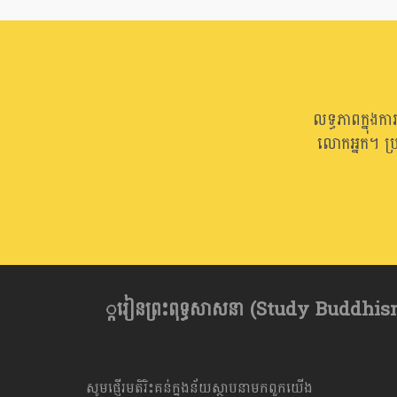
លទ្ធភាពក្នុងក
លោកអ្នក។ ប្
្ករៀនព្រះពុទ្ធសាសនា​ (Study Buddhism) 
សូមផ្ញើរមតិរិះគន់ក្នុងន័យស្ថាបនាមកពួកយើង