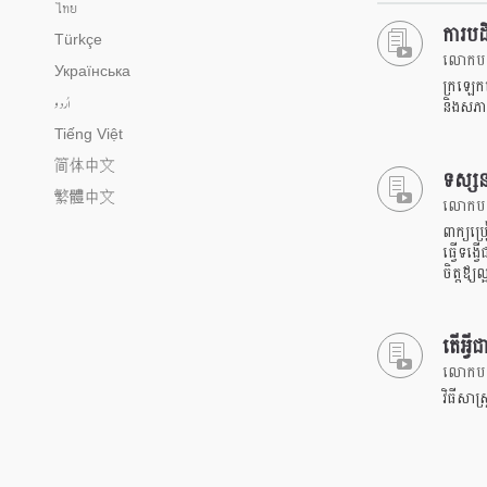
ไทย
ការបដិប
Türkçe
លោកបណ្
Українська
ក្រឡេកម
اُردو
និងសភាព
Tiếng Việt
简体中文
ទស្សន
繁體中文
លោកបណ្
ពាក្យប្
ធ្វើទង្
ចិត្តឪ្យ
តើអ្វី
លោកបណ្
វិធីសាស