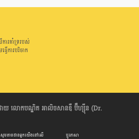
ើការគាំទ្ររបស់
្វើការបរិចាក
ដោយ លោកបណ្ឌិត អាលិចសានឌឺ ប៊ឺហ្សុីន (Dr.
សូមតាមដានពួកយើងនៅលើ
ប្តូរភាសា