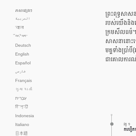
ភាសាផ្សេងៗ
ព្រះពុទ្ធសាសន
العربية
របស់យើងនិងធ
বাংলা
ក្រមសីលធម៌។ប៉
བོད་ཡིག་
សាសនានោះទេ។ដ
Deutsch
មគ្គទាំងប្រាំប
English
ជាគោលការណ៍ជា
Español
فارسی
Français
ગુજરાતી
हिन्दी
Indonesia
វគ្គ ១
Italiano
ការហ្វឹក
日本語