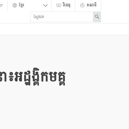
វីដេអូ
គណនី
Enter
Search
search
term
៖អដ្ឋង្គិកមគ្គ