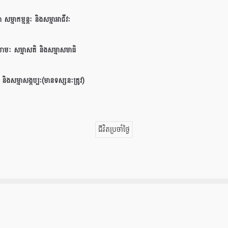
ា សម្មាកម្មន្តៈ និងសម្មាអាជីវៈ
យាមៈ សម្មាសតិ និងសម្មាសមាធិ
្ឋិ និងសម្មាសង្កប្បៈ(មានទស្សនៈត្រូវ)
ជីវិតប្រចាំថ្ងៃ