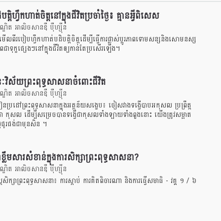
ត្តិហ្វឹកហាត់ចិត្តនៅក្នុងជីវិតប្រចាំថ្ងៃ៖ គ្មានអ្វីពិសេស
ឌិត អាលិចសានឌឺ បុឺហ្សុីន
ើលពីរបៀបហ្វឹកហាត់បដិបត្តិចិត្តដើម្បីធ្វើការផ្លាស់ប្តូរភាពទោមសន្សនិងសោមនស្ស
ជាទុក្ខផ្សេងៗនៅក្នុងជីវិតឲ្យកាន់តែប្រសើរឡើង។
ៈវិស័យព្រះពុទ្ធសាសនាចំពោះជីវិត
ឌិត អាលិចសានឌឺ បុឺហ្សុីន
រៀនប្រដៅព្រះពុទ្ធសាសនាក្នុងអត្ថន័យសង្ខេប៖ ចៀសវាងទង្វើបាបអកុសល ប្រព្រឹត្ត
វើជា កុសល ដើម្បីសម្រេចបានទង្វើជាកុសលទាំងឡាយទាំងពួងនោះ យើងត្រូវសម្អាត
ល្អផូរផង់ជាមុនសិន ។
ជាខ្លឹមសារសំខាន់ក្នុងការសិក្សាព្រះពុទ្ធសាសនា?
ឌិត អាលិចសានឌឺ បុឺហ្សុីន
្រ្តសិក្សាព្រះពុទ្ធសាសនា៖ ការស្តាប់ ការគិតពិចារណា និងការធ្វើសមាធិ - វគ្គ ១ / ៦