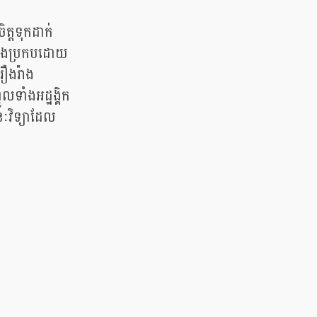
ត្តទុកដាក់
តយើងប្រកបដោយ
រឿងរ៉ាង
ទាំងអដ្ឋង្គិក
សនៈវិទ្យាដែល