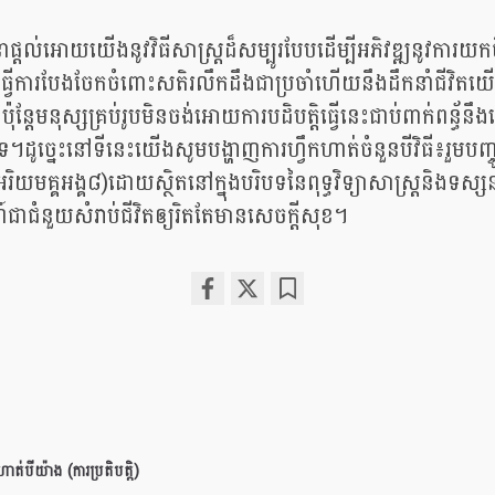
ាផ្តល់អោយយើងនូវវិធីសាស្រ្តដ៏សម្បូរបែបដើម្បីអភិវឌ្ឍនូវការយកចិ
្វើការបែងចែកចំពោះសតិរលឹកដឹងជាប្រចាំហើយនឹងដឹកនាំជីវិ
ុន្តែមនុស្សគ្រប់រូបមិនចង់អោយការបដិបត្តិធ្វើនេះជាប់ពាក់ពន្ធ័នឹង
ូច្នេះនៅទីនេះយើងសូមបង្ហាញការហ្វឹកហាត់ចំនួនបីវិធី៖រួមបញ្ចូល
ី(អរិយមគ្គអង្គ៨)ដោយស្ថិតនៅក្នុងបរិបទនៃពុទ្ធវិទ្យាសាស្រ្តនិងទស្
ជំនួយសំរាប់ជីវិតឲ្យរិតតែមានសេចក្តីសុខ។
Share
Bookmark
on
facebook
ហាត់បីយ៉ាង (ការប្រតិបត្តិ)