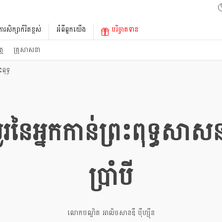
ការសិក្សាកំរិតខ្ពស់
អំពីពួកយើង
បរិច្ចាគទាន
្ត
គ្រូសាសនា
ពុទ្ធ
រនៃអ្នកកាន់ព្រះពុទ្ធសាសនា
ប្រាំបី
លោកបណ្ឌិត អាលិចសានឌឺ បុឺហ្សុីន