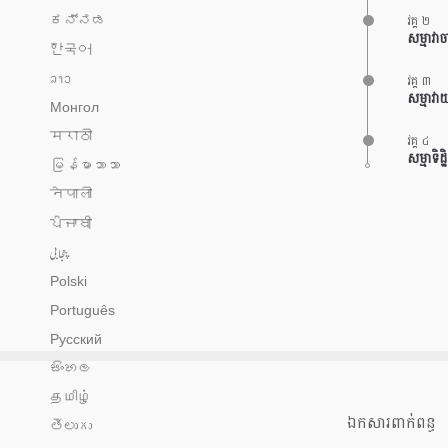
វគ្គ ២
ಕನ್ನಡ
សម្មាវាច
한국어
ລາວ
វគ្គ ៣
សម្មាវា
Монгол
मराठी
វគ្គ ៤
សម្មាទិដ
မြန်မာဘာသာ
नेपाली
ਪੰਜਾਬੀ
پنجابی
Polski
Português
Русский
සිංහල
தமிழ்
ឯកសារពាក់ពន្ធ
తెలుగు