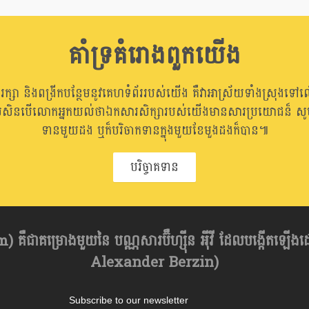
គាំទ្រគំរោងពួកយើង
ាររក្សា និងពង្រីកបន្ថែមនូវគេហទំព័ររបស់យើង គឺវាអាស្រ័យទាំងស្រុងទៅល
រសិនបើលោកអ្នកយល់ថាឯកសារសិក្សារបស់យើងមានសារប្រយោជន៏ សូមធ
ទានមួយដង ឬក៏បរិចាកទានក្នុងមួយខែមួងដងក៏បាន៕
បរិច្ចាគទាន
គឺជាគម្រោងមួយនៃ បណ្ណសារប៊ឺហ្សុីន អុីវី ដែលបង្កើតឡើង
Alexander Berzin)
Subscribe to our newsletter