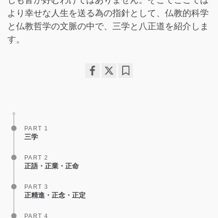
しも皆が好むわけではありません。そこでここでは
より幸せな人生を送る為の指針として、仏教的科学
と仏教哲学の文脈の中で、三学と八正道を紹介しま
す。
Share
Bookmark
on
facebook
PART 1
三学
PART 2
正語・正業・正命
PART 3
正精進・正念・正定
PART 4