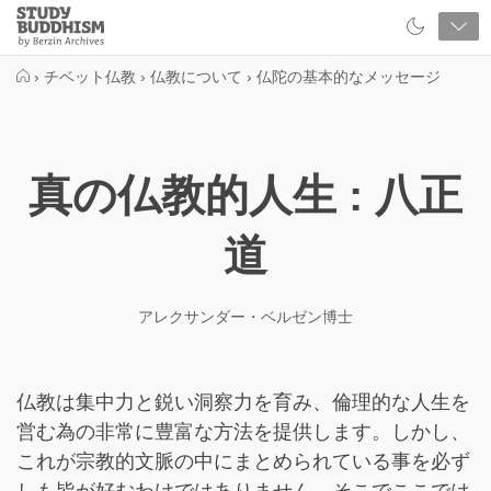
Close
Study
Buddhism
Home
›
チベット仏教
›
仏教について
›
仏陀の基本的なメッセージ
真の仏教的人生 : 八正
道
アレクサンダー・ベルゼン博士
仏教は集中力と鋭い洞察力を育み、倫理的な人生を
営む為の非常に豊富な方法を提供します。しかし、
これが宗教的文脈の中にまとめられている事を必ず