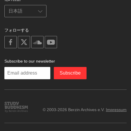
フォローする
on
on
on
on
facebook
X
soundcloud
youtube
Subscribe to our newsletter
Enter
Subscribe
your
email
Study
© 2003-2026 Berzin Archives e.V.
Impressum
Buddhism
Home