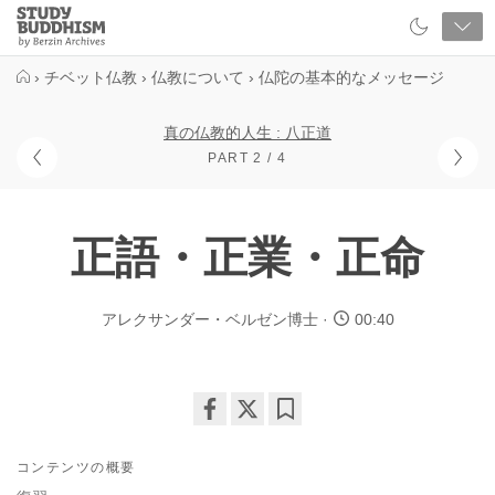
Close
Study
Buddhism
Home
›
チベット仏教
›
仏教について
›
仏陀の基本的なメッセージ
真の仏教的人生 : 八正道
PART 2 / 4
正語・正業・正命
アレクサンダー・ベルゼン博士
00:40
Share
Bookmark
on
コンテンツの概要
facebook