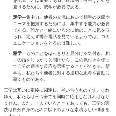
を配ることは重要である。破壊的で有害な言動を
避けるために、戒学が必要である。
定学
―集中力。他者の交流において相手の状態や
ニーズを把握するためには、集中する能力が必要
である。誰かと一緒にいるのに他のことに気を取
られ、絶えず携帯電話を見ているようでは、コミ
ュニケーションをとるのは難しい。
慧学
―ものごとをはっきりと見分ける気付き。相
手の話をしっかりと聞けたら、この気付きを使っ
て自分の適切な反応を選択することができる。慧
学も、私たちを他者に対する適切な思考や言動に
導くものである。
三学は互いに密接に関連し、補い合うものです。それ
ゆえ、私たちは三つ全てを同時に応用しなければなり
ません。また、一人でいるときであっても、三学の実
践は自分自身のために以下のような素晴らしい働きを