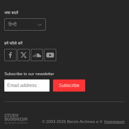
भाषा बदलें
हमें फॉलो करें
on
on
on
on
facebook
X
soundcloud
youtube
Subscribe to our newsletter
Enter
Subscribe
your
email
Study
© 2003-2026 Berzin Archives e.V.
Impressum
Buddhism
Home