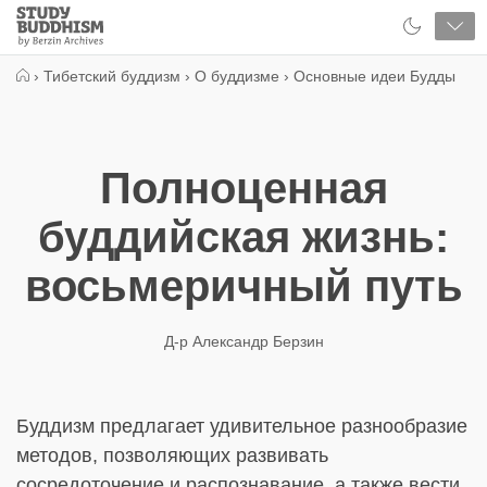
Close
Study
Buddhism
Home
›
Тибетский буддизм
›
О буддизме
›
Основные идеи Будды
Полноценная
буддийская жизнь:
восьмеричный путь
Д-р Александр Берзин
Буддизм предлагает удивительное разнообразие
методов, позволяющих развивать
сосредоточение и распознавание, а также вести