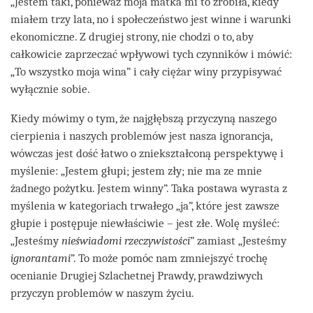
„Jestem taki, ponieważ moja matka mi to zrobiła, kiedy
miałem trzy lata, no i społeczeństwo jest winne i warunki
ekonomiczne. Z drugiej strony, nie chodzi o to, aby
całkowicie zaprzeczać wpływowi tych czynników i mówić:
„To wszystko moja wina” i cały ciężar winy przypisywać
wyłącznie sobie.
Kiedy mówimy o tym, że najgłębszą przyczyną naszego
cierpienia i naszych problemów jest nasza ignorancja,
wówczas jest dość łatwo o zniekształconą perspektywę i
myślenie: „Jestem głupi; jestem zły; nie ma ze mnie
żadnego pożytku. Jestem winny”. Taka postawa wyrasta z
myślenia w kategoriach trwałego „ja”, które jest zawsze
głupie i postępuje niewłaściwie – jest złe. Wolę myśleć:
„Jesteśmy
nieświadomi rzeczywistości
” zamiast „Jesteśmy
ignorantami
”. To może pomóc nam zmniejszyć trochę
ocenianie Drugiej Szlachetnej Prawdy, prawdziwych
przyczyn problemów w naszym życiu.