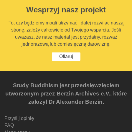
Wesprzyj nasz projekt
To, czy będziemy mogli utrzymać i dalej rozwijac naszą
stronę, zależy całkowicie od Twojego wsparcia. Jeśli
uważasz, że nasz materiał jest przydatny, rozważ
jednorazową lub comiesięczną darowiznę.
Ofiaruj
Study Buddhism jest przedsięwzięciem
utworzonym przez Berzin Archives e.V., które
założył Dr Alexander Berzin.
Przyślij opinię
FAQ