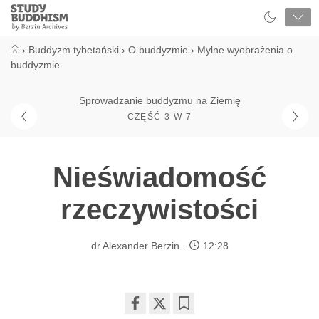
Close
Study
Buddhism
Home
›
Buddyzm tybetański
›
O buddyzmie
›
Mylne wyobrażenia o
buddyzmie
Sprowadzanie buddyzmu na Ziemię
CZĘŚĆ 3 W 7
Nieświadomość
rzeczywistości
dr Alexander Berzin
12:28