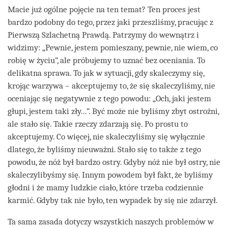
Macie już ogólne pojęcie na ten temat? Ten proces jest
bardzo podobny do tego, przez jaki przeszliśmy, pracując z
Pierwszą Szlachetną Prawdą. Patrzymy do wewnątrz i
widzimy: „Pewnie, jestem pomieszany, pewnie, nie wiem, co
robię w życiu”, ale próbujemy to uznać bez oceniania. To
delikatna sprawa. To jak w sytuacji, gdy skaleczymy się,
krojąc warzywa – akceptujemy to, że się skaleczyliśmy, nie
oceniając się negatywnie z tego powodu: „Och, jaki jestem
głupi, jestem taki zły...”. Być może nie byliśmy zbyt ostrożni,
ale stało się. Takie rzeczy zdarzają się. Po prostu to
akceptujemy. Co więcej, nie skaleczyliśmy się wyłącznie
dlatego, że byliśmy nieuważni. Stało się to także z tego
powodu, że nóż był bardzo ostry. Gdyby nóż nie był ostry, nie
skaleczylibyśmy się. Innym powodem był fakt, że byliśmy
głodni i że mamy ludzkie ciało, które trzeba codziennie
karmić. Gdyby tak nie było, ten wypadek by się nie zdarzył.
Ta sama zasada dotyczy wszystkich naszych problemów w