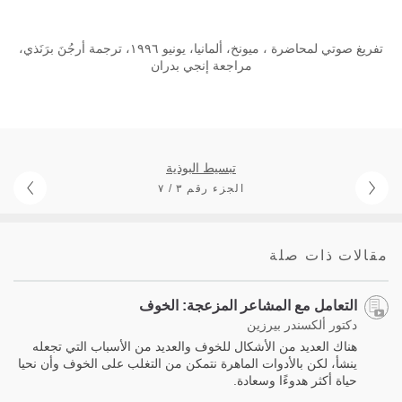
تفريغ صوتي لمحاضرة ، ميونخ، ألمانيا، يونيو ١٩٩٦، ترجمة أرجُنَ برَنَذي،
مراجعة إنجي بدران
تبسيط البوذية
الجزء رقم ٣ / ٧
مقالات ذات صلة
التعامل مع المشاعر المزعجة: الخوف
دكتور ألكسندر بيرزين
هناك العديد من الأشكال للخوف والعديد من الأسباب التي تجعله
ينشأ، لكن بالأدوات الماهرة نتمكن من التغلب على الخوف وأن نحيا
حياة أكثر هدوءًا وسعادة.