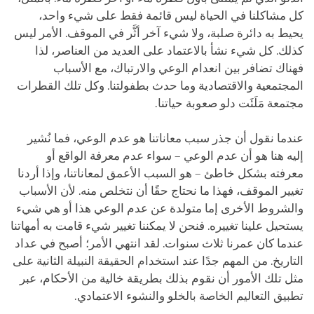
كل مشاكلنا في الحياة ليس قائمة فقط على شيء واحد،
يحيط به دائرة صلبة، ولا شيء آخر أثَّر في الموقف. الأمر ليس
كذلك. كل شيء نشأ بالاعتماد على العديد من العناصر، لذا
فهناك تضافر بين انعدام الوعي والارتباك، مع الأسباب
المجتمعية والاقتصادية وما حدث بطفولتنا. وكل تلك القطرات
مجتمعة مَلَئَت دلو صعوبة حياتنا.
عندما نقول أن جذر سبب معاناتنا هو عدم الوعي، فما نُشير
إليه هنا هو أن عدم الوعي – سواء عدم معرفة الواقع أو
معرفته بشكل خاطئ – هو السبب الأعمق لمعاناتنا، وإذا أردنا
تغيير الموقف، فهذا ما نحتاج حقًا أن نتخلص منه. لأن الأسباب
والشروط الأخرى إما متولدة عن عدم الوعي هذا أو هي شيء
يستحيل علينا تغييره. فنحن لا يمكننا تغيير شيء قامت به أمهاتنا
عندما كان عمرنا ثلاث سنوات. لقد انتهي الأمر؛ أصبح في عداد
التاريخ. من المهم جدًا عند استخدام الحقيقة النبيلة الثانية على
مثل تلك الأمور أن نقوم بذلك بطريقة خالية من الأحكام، عبر
تطبيق التعاليم الخاصة بالخلو والنشوء الاعتمادي.