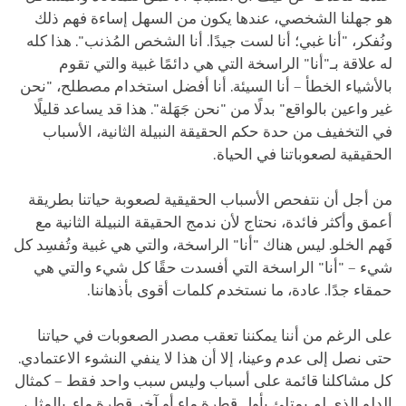
هو جهلنا الشخصي، عندها يكون من السهل إساءة فهم ذلك
ونُفكر، "أنا غبي؛ أنا لست جيدًا. أنا الشخص المُذنب". هذا كله
له علاقة بـ"أنا" الراسخة التي هي دائمًا غبية والتي تقوم
بالأشياء الخطأ – أنا السيئة. أنا أفضل استخدام مصطلح، "نحن
غير واعين بالواقع" بدلًا من "نحن جَهَلة". هذا قد يساعد قليلًا
في التخفيف من حدة حكم الحقيقة النبيلة الثانية، الأسباب
الحقيقية لصعوباتنا في الحياة.
من أجل أن نتفحص الأسباب الحقيقية لصعوبة حياتنا بطريقة
أعمق وأكثر فائدة، نحتاج لأن ندمج الحقيقة النبيلة الثانية مع
فَهم الخلو. ليس هناك "أنا" الراسخة، والتي هي غبية وتُفسِد كل
شيء – "أنا" الراسخة التي أفسدت حقًا كل شيء والتي هي
حمقاء جدًا. عادة، ما نستخدم كلمات أقوى بأذهاننا.
على الرغم من أننا يمكننا تعقب مصدر الصعوبات في حياتنا
حتى نصل إلى عدم وعينا، إلا أن هذا لا ينفي النشوء الاعتمادي.
كل مشاكلنا قائمة على أسباب وليس سبب واحد فقط – كمثال
الدلو الذي لم يمتلئ بأول قطرة ماء أو آخر قطرة ماء. بالمثل،