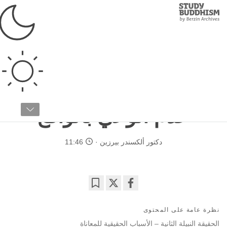
Study
Clos
Buddhism
Home
›
البوذية التبتية
›
عن البوذية
›
أفكار خاطئة عن البوذية
تبسيط البوذية
الجزء رقم ٣ / ٧
عدم الوعي بالواقع
دكتور ألكسندر بيرزين
11:46
Bookmark
Share
on
نظرة عامة على المحتوى
facebook
الحقيقة النبيلة الثانية – الأسباب الحقيقية للمعاناة