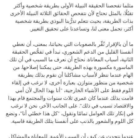
مثلما تفحصنا الحقيقة النبيلة الأولى بطريقة شخصية وأكثر
تقبُلًا، بالمثل نحتاج لأن نتفحص الحقائق الثلاثة النبيلة الأخرى
بذات الطريقة، بحيث نتعلم تدرُّبنا البوذي بطريقة شخصية
أكثر، تحمل معنى لنا، وتساعدنا على تحقيق التغيير.
ما أن بالإقرار نُقِّر بالصعوبات التي بحياتنا، بمعنى، أن نعطي
أنفسنا القليل من الدعم الشعوري، نبدأ في تفحُّص الحقيقة
الثانية، أسباب المعاناة. نحتاج أن نعرف ما السبب في أن تلك
الماسورة مكسورة بهذه الطريقة، حتى يمكننا إصلاحها. من
الهام عندما ننظر لأسباب مشاكلنا أن نقوم بذلك بطريقة
شخصية من منظور متوازن. بعبارة أخرى، لا نرغب في إلقاء
اللوم فقط على الأشياء الخارجية، "أنا بهذا الحال لأن أمي
قامت بذلك عندما كان عمري ثلاث سنوات والمجتمع قام بهذا
والاقتصاد تسبب في ذلك". على الجانب الآخر، نحن لا نرغب
في إنكار تلك العوامل تمامًا ونقول، "كل هذا خطئي أنا"، ونضع
كل اللوم والشعور بالذنب على أنفسنا بتلك الطريقة قاسية.
عندما نتحدث عن كيف أن السبب الأعمق للمعاناة والمشاكل