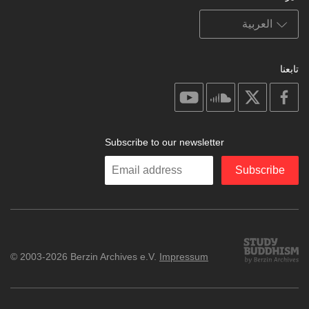
تابعنا
on
on
on
on
youtube
soundcloud
facebook
X
Subscribe to our newsletter
Enter
Subscribe
your
email
Study
© 2003-2026 Berzin Archives e.V.
Impressum
Buddhism
Home