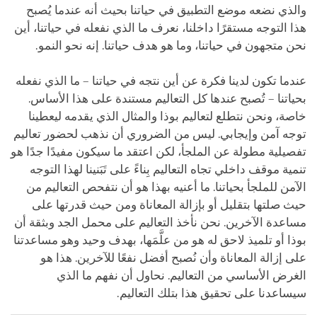
والذي نضعه موضع التطبيق في حياتنا بحيث أنه عندما يُصبح
هذا التوجه مستقرًا داخلنا، نعرف ما الذي نفعله في حياتنا، أين
نحن متجهون في حياتنا، وما هو هدف حياتنا. إنه نحو النمو.
عندما تكون لدينا فكرة عن أين نتجه في حياتنا – ما الذي نفعله
بحياتنا – تُصبح عندها كل التعاليم مستندة على هذا الأساس.
خاصة، ونحن نتطلع لتعاليم بوذا والمثال الذي يقدمه ليعطينا
توجه آمن وإيجابي. ليس من الضروري أن نذهب لحضور تعاليم
تفصيلية مطولة عن الملجأ، لكن اعتقد ما سيكون مفيدًا جدًا هو
تنمية موقف داخلي تجاه التعاليم بِناءً على تَبَنينا لهذا التوجه
الآمن للملجأ بحياتنا. ما أعنيه بهذا هو أن نتفحص التعاليم من
حيث صلتها بتقليل أو بإزالة المعاناة ومن حيث قدرتها على
مساعدة الآخرين. نحن نأخذ التعاليم على محمل الجد وبثقة أن
بوذا أو تلميذ لاحق له هو من علَّمَها، بهدف وحيد وهو مساعدتنا
على إزالة المعاناة وأن نُصبح أفضل نفعًا للآخرين. هذا هو
الغرض الأساسي من التعاليم. نحاول أن نفهم ما الذي
سيساعدنا على تحقيق هذا بتلك التعاليم.