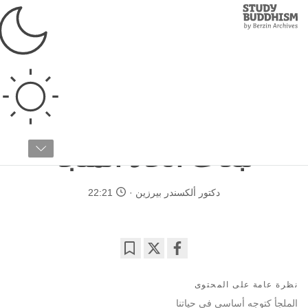
Study
Clos
Buddhism
Home
›
البوذية التبتية
›
عن البوذية
›
أفكار خاطئة عن البوذية
تبسيط البوذية
الجزء رقم ٤ / ٧
تبعات اتخاذ الملجأ
دكتور ألكسندر بيرزين
22:21
Bookmark
Share
on
نظرة عامة على المحتوى
facebook
الملجأ كتوجه أساسي في حياتنا