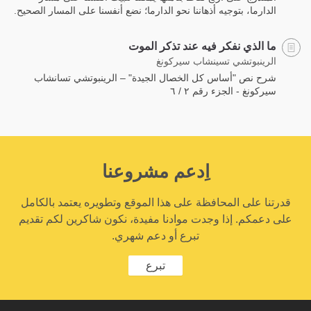
الدارما، بتوجيه أذهاننا نحو الدارما؛ نضع أنفسنا على المسار الصحيح.
ما الذي نفكر فيه عند تذكر الموت
الرينبوتشي تسينشاب سيركونغ
شرح نص "أساس كل الخصال الجيدة" – الرينبوتشي تسانشاب
سيركونغ - الجزء رقم ٢ / ٦
اِدعم مشروعنا
قدرتنا على المحافظة على هذا الموقع وتطويره يعتمد بالكامل
على دعمكم. إذا وجدت موادنا مفيدة، نكون شاكرين لكم تقديم
تبرع أو دعم شهري.
تبرع