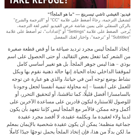
فيديو: الغيشي تاشي تيسرينغ — "ما هو الملجأ؟"
لتشغيل الترجمة، رجاءً أضغط على علامة "CC" أو "الترجمة والشرح"
بالركن السفلي على يمين شاشة عرض الفيديو. لتغير لغة الترجمة،
يُرجى الضغط على علامة "Settings" أو "إعدادات"، ثم أضغط على علامة
"Subtitles" أو "ترجمة"، واختار لغتك المفضل
اِتخاذ الملجأ ليس مجرد ترديد صياغة ما أو قص قطعة صغيرة
من الشعر كما تفعل بعض التقاليد، أو حتى الحصول على اسم
بوذي – هذا ليس جوهر الملجأ. بل هو تغيير أساسي كامل
لموقفنا الداخلي تجاه الحياة. إنها حالة ذهنية نقوم بها وبكل
نشاط بوضع توجه آمن في حياتنا، والذي هو عبارة عن توجه
للعمل على أنفسنا – إنه محاولة تنمية أنفسنا لجعل وجودنا
بالسامسارا أفضل قليلًا، كما تناقشنا، أو لتحقيق التحرر، أو
للوصول للاستنارة لنكون قادرين على مساعدة الآخرين على
أكمل وجه ممكن. فالأمر مع الملجأ ليس كإننا نتعهد بأن يكون
لدينا ولاء لعقيدة ما. وبكلمة عقيدة، لا أقصد مجرد عقيدة
جماعية منظمة؛ يمكن أن يكون عقيدة شخصية بالإيمان بمعلم
ما. لكن بدلًا من هذا، فإن اِتخاذ الملجأ يحمل توجهًا جيدًا كاملًا