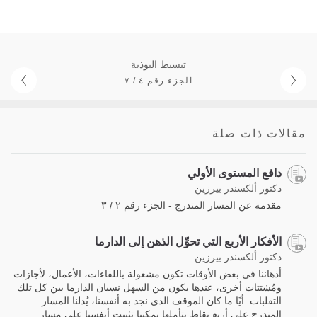
تبسيط البوذية
الجزء رقم ٤ / ٧
مقالات ذات صلة
دافع المستوى الأولي
دكتور ألكسندر بيرزين
مقدمة عن المسار المتدرج - الجزء رقم ٢ / ٣
الأفكار الأربع التي تحوِّل الذهن إلى الدارما
دكتور ألكسندر بيرزين
أذهاننا في بعض الأوقات تكون مشغولة باللقاءات، الأعمال، لأجازات
ومُشتتات أخرى، عندها يكون من السهل نسيان الدارما بين كل تلك
التقلبات. أيًا ما كان الموقف الذي نجد به أنفسنا، يُدلنا المسار
المتدرج على أربع نقاط بتأملها يمكننا تثبيت أنفسنا على مسار