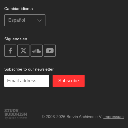
Cambiar idioma
Síguenos en
on
on
on
on
facebook
X
soundcloud
youtube
Subscribe to our newsletter
Enter
Subscribe
your
email
Study
© 2003-2026 Berzin Archives e.V.
Impressum
Buddhism
Home