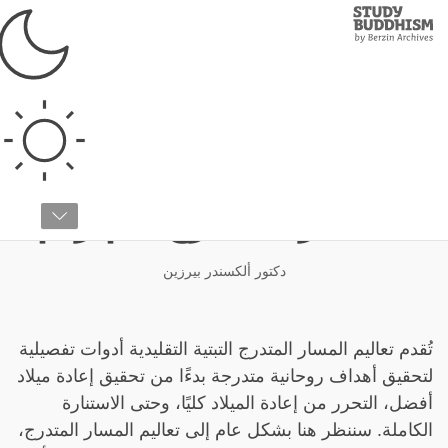
Study
Clos
Buddhism
Home
›
البوذية التبتية
›
مسار الاستنارة
›
المسار المتدرج
تنمية الذات من خلال
المسار المتدرج لام ريم
دكتور ألكسندر بيرزين
تُقدم تعاليم المسار المتدرج التبتية التقليدية أدوات تفصيلية
لتحقيق أهداف روحانية متدرجة بدءًا من تحقيق إعادة ميلاد
أفضل، التحرر من إعادة الميلاد كليًا، وحتى الاستنارة
الكاملة. سننظر هنا بشكل عام إلى تعاليم المسار المتدرج،