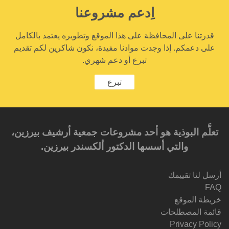
اِدعم مشروعنا
قدرتنا على المحافظة على هذا الموقع وتطويره يعتمد بالكامل
على دعمكم. إذا وجدت موادنا مفيدة، نكون شاكرين لكم تقديم
تبرع أو دعم شهري.
تبرع
تعلَّم البوذية هو أحد مشروعات جمعية أرشيف بيرزين،
والتي أسسها الدكتور ألكسندر بيرزين.‎‎
أرسل لنا تقييمك
FAQ
خريطة الموقع
قائمة المصطلحات
Privacy Policy