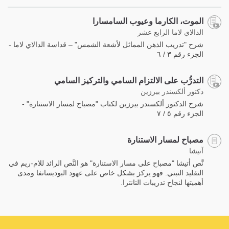
الموت، الكارما وعيوب السامسارا
الدالاي لاما الرابع عشر
شرح "تدريب الذهن المماثل لأشعة الشمس" – قداسة الدالاي لاما -
الجزء رقم ٣ / ٦
التدرُّب على الالتزام السامي والتركيز السامي
دكتور ألكسندر بيرزين
شرح الدكتور ألكسندر بيرزين لكتاب "مصباح لمسار الاستنارة" -
الجزء رقم ٥ / ٧
مصباح لمسار الاستنارة
آتيشا
نَّص أتيشا "مصباح على مسار الاستنارة" هو النَّص الرائد للام-ريم في
التقليد التبتي. فهو يركز بشكل خاص على عهود البوديساتفا ومدى
أهميتها لنجاح تدريبات التانترا.