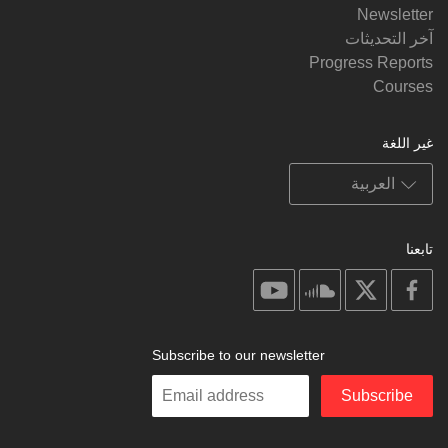
Newsletter
آخر التحديثات
Progress Reports
Courses
غير اللغة
تابعنا
on
on
on
on
youtube
soundcloud
facebook
X
Subscribe to our newsletter
Enter
Subscribe
your
email