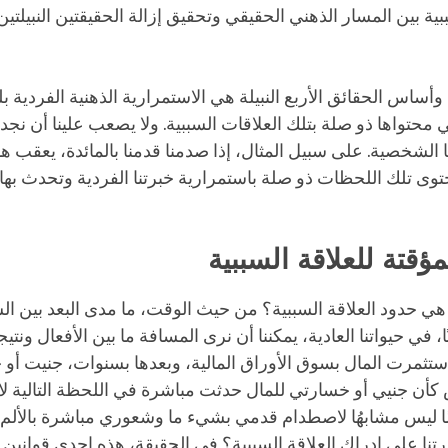
بية بين المسار الذهني الحقيقي وتحقيق إزالة الحقيقتين النبيلتين
أساس الحقائق الأربع النبيلة هي الاستمرارية الذهنية الفردية ب
تي محتواها ذو صلة بتلك العلاقات السببية. ولا يصعب علينا أن نجد
ا الشخصية. على سبيل المثال، إذا صدمنا قدمنا بالمائدة، يعقب 
محتوى تلك اللحظات ذو صلة باستمرارية خبرتنا الفردية وتحدث بها.
مؤقتة للعلاقة السببية
 هي حدود العلاقة السببية؟ من حيث الوقت، ما مدى البعد بين ا
، في حيواتنا العادية، يمكننا أن نرى المسافة ما بين الأفعال ونتيج
استثمرت المال بسوق الأوراق المالية، وبعدها بسنوات، جنيت أو
 كأن جنيي أو خسارتي للمال حدثت مباشرة في اللحظة التالية لا
ًا ليس مشابهُا لاصطدام قدمي بشيء ما وشعوري مباشرة بالألم. 
تنا على إدراك العلاقة السببية؟ في الحقيقة، هذه إحدى قوانين 