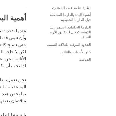
نظرة عامة على المحتوى
أهمية البدء بالدارما المخففة
أهمية الب
قبل الدارما الحقيقية
الدارما الحقيقية: استمراريتنا
عندما نتحدث عن
الذهنية كمحل للحقائق الأربع
النبيلة
وأن ننمي فقط ا
حتى نصبح كائنا
الحدود المؤقتة للعلاقة السببية
لكن لا حاجة لل
خلو الأُسباب والنتائج
الأنانية. نحن 
الخلاصة
لذا يجب أن نك
نحن نعمل، بذات
المستقبلية، الت
بما يخص هذه ال
يناقضان بعضهما
بالنسبة لنا عل