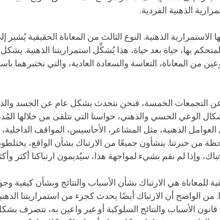
رارية الذهنية الفردية.
 الاستمرارية الذهنية. النوع الثالث من المعاناة الحقيقية يُشير إ
لمتحكم بها، حياة بعد حياة، هذا يُشكِّل استمراريتنا الذهنية. يش
وعين من المعاناة، التعاسة والسعادة العادية، والتي نختبرهما باست
عن التجمعات الخمسة، فنحن نتحدث بشكل عام عن الجسد والذ
أشكال الوعي الحسي والذهني، حواسنا التي نتلقى من خلالها المُ
العوامل الذهنية، مثل المشاعر، الأحاسيس، المواقف الداخلية، 
ة من خبرتنا. ينشأون جميعًا من الارتباك بشأن الواقع، يختلط
باك، وإذا لم نقم بشيء لمواجهة هذا، سيُديمون ارتباكنا أكثر وأكث
ية للمعاناة هي الارتباك بشأن الأسباب والنتائج وبشأن كيفية وج
من الواضح أن الارتباك أيضًا يحدث كجزء من استمراريتنا الذهني
انون الأسباب والنتائج السلوكية أو غير واعين به، نتصرف بشكل