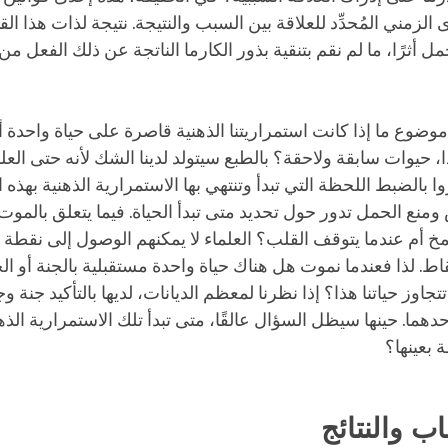
 الزمني المُحدِّد للعلاقة بين السبب والنتيجة. نتيجة لذات هذا الق
 أثرًا، ما لم نقم بتنقية بذور الكارما الناتجة عن ذلك الفعل من 
 موضوع ما إذا كانت استمراريتنا الذهنية قاصرة على حياة واحدة أ
، حيوات سابقة ولاحقة؟ بالطبع سيتولد لدينا الشك لأنه حتى العلم
 بالضبط اللحظة التي تبدأ وتنتهي بها الاستمرارية الذهنية بهذه ا
منع الحمل تدور حول تحديد متى تبدأ الحياة. فيما يتعلق بالمو
خ أم عندما يتوقف القلب؟ العلماء لا يمكنهم الوصول إلى نقطة 
اط. لذا فعندما نموت هل هناك حياة واحدة مستقبلية بالجنة أو ا
تتجاوز حياتنا هذا؟ إذا نظرنا لمعظم الديانات، لديها بالتأكيد جنة 
 بأحدهما. حينها سيظل السؤال عالقًا، متى تبدأ تلك الاستمرارية الذ
 بعينها؟
اب والنتائج