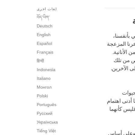
لغات اخرى
བོད་ཡིག་
Deutsch
English
 بأنفسنا،
عرنا المزعجة
Español
الأنانية.
Français
لص من تلك
हिन्दी
ى الآخرين.
Indonesia
Italiano
Монгол
حيوات
Polski
 أدنى اهتمام
Português
فليس كأنهما
Русский
Українська
Tiếng Việt
، وعلى أساس