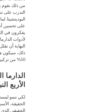
من ذلك نقوم ببن
التدرب على تنم
البوديتشيتا. لم
على تحسين أنف
يفكرون في الل
لأدوات الدارما
النهاية أن نقلل
50% من تركيزنا على هذه الحياة و 50% على الحيوات المستقبلية وما بعدها.
الدارما ا
الأربع النب
لكي ننمو لمستو
الحقيقة، الأسبا
الحقيقي الذي س