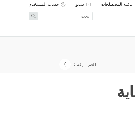
قائمة المصطلحات
فيديو
حساب المستخدم
Enter
Search
search
term
الجزء رقم ٤
اية