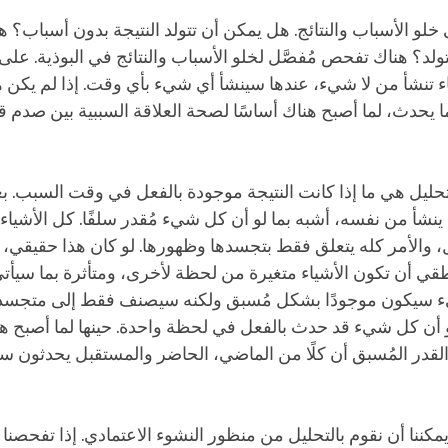
لى خلو الأسباب والنتائج. هل يمكن أن تتولد النتيجة بدون أسباب؟ 
لد؟ هناك تفحص مُفصَّل لخلو الأسباب والنتائج في البوذية. على
اء تنشأ من لا شيء، عندها سينشأ أي شيء بأي وقت. إذا لم يكن 
يحدث، لما أصبح هناك أساسًا لصحة العلاقة السببية بين صدم قد
حليل هي ما إذا كانت النتيجة موجودة بالفعل في وقت السبب. بع
ينشأ من نفسه، أشبه بما لو أن كل شيء مُقدر سلفًا. كل الأشياء
 والأمر كله يتعلق فقط بتجسدها وظهورها. لو كان هذا حقيقي، ع
قي أن تكون الأشياء متغيرة من لحظة لأخرى، ومتأثرة بما سيأت
يء سيكون موجودًا بشكل مُسبق ولكنه سيصنف فقط إلى متجسد
 أن كل شيء قد حدث بالفعل في لحظة واحدة. حينها لما أصبح هنا
لقدر المُسبق أن كلًا من الماضي، الحاضر والمستقبل يحدثون سو
يمكننا أن نقوم بالتحليل من منظور النشوء الاعتمادي. إذا تفحصنا ا