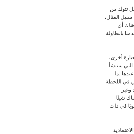
هل تتولد من
 سبيل المثال،
هناك أي
منا بالطاولة
بارة أخرى،
 التي ستنشأ
ندها لما
ي في اللحظة
 وغير
ك شيئًا
يًا في ذات
لاعتمادية