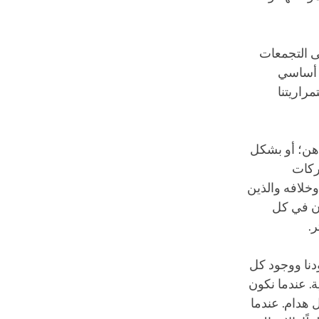
لى التجمعات
كل أساسي
مراريتنا
هن؛ أو بشكل
دركات
وخلافه والذين
ون في كل
ر.
ودنا ووجود كل
ة. عندما نكون
 هدام. عندما