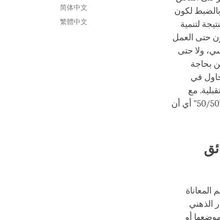
简体中文
ه بالضبط لكون
繁體中文
يجة لتنمية
لون حتى العمل
ي، ولا حتى
ن بحاجة
نحاول في
قبلية. مع
ذلك، سيكون هناك دائمًا قدرًا من الاهتمام بهذه الحياة، وكما يقول الدالاي لاما، "50/50" أي أن
ئق
 المعاناة
ر الذهني
موضعها أو