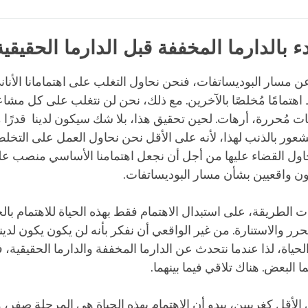
Bookmark
Share
on
facebook
دء بالدارما المخففة قبل الدارما الحقيقية
 مسار البوديساتفات، فنحن نحاول التغلب على اهتمامانا الأناني
هتمامًا مُخلصًا بالآخرين. مع ذلك، نحن لن نتغلب على كل مشا
ت مُحررة، أرهات. لحين تحقيق هذا، بلا شك سيكون لدينا قدرًا من 
شعور بالذنب لهذا، لأنه على الأقل نحن نحاول العمل على التخ
نحاول القضاء عليها من أجل أن نجعل اهتمامنا الأساسي منصب عل
ون واقعيين بشأن مسار البوديساتفات.
 الطريقة، على استبدال الاهتمام فقط بهذه الحياة للاهتمام بال
حرر والاستنارة. من غير الواقعي أن نفكر بأنه لن يكون يكون لدينا
حياة، لذا عندما نتحدث عن الدارما المخففة والدارما الحقيقية، 
 البعض. هناك تلاقي فيما بينهما.
ى الأقل كغربيين، يبدو أن الاهتمام بهذه الحياة هي المرحلة صفر