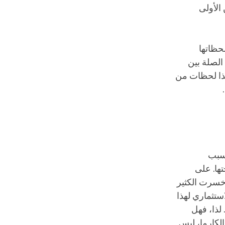
 الأولى
لحظاتها
 الصلة بين
هذا لحظات من
لسبب
تها. على
 خسرت الكثير
ستثماري لهذا
لذا، فهل
الكارما، ليس