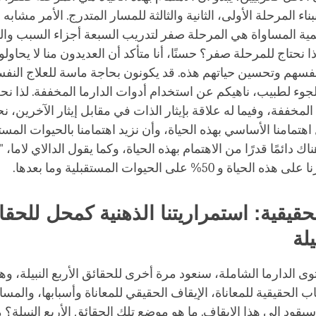
اء المرحلة الأولى، الثانية والثالثة للمسار المتدرج. الأمر مشاب
ية المساواة هي المرحلة صفر لتدريب السبعة أجزاء السبب والنت
اذا نحتاج للمرحلة صفر؟ حسنًا، أنا متأكد أن العديدون منا لا يحاو
سهم وتحسين حياتهم هذه. قد يكونون بحاجة ماسة للعلاج النفس
جوء لطبيب، ناهيكم عن استخدام أدوات الدارما المخففة. لذا نح
 المخففة، وفيما له علاقة بإيثار الذات في مقابل إيثار الآخرين، 
 اهتمامنا الأساسي بهذه الحياة، وأن نزيد اهتمامنا بالحيوات المست
لحقيقية: استمراريتنا الذهنية كمحل للحقا
يلة
ى الدارما الشاملة، سنعود مرة أخرى للحقائق الأربع النبيلة، وهم
ب الحقيقية للمعاناة، الإيقاف الحقيقي للمعاناة وأسبابها، والمسا
يقود إلى هذا الإيقاف. ما هو موضع تلك الحقائق الأربع النبيلة؟ 