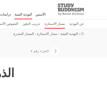
Study
Clos
Buddhism
الأسس
البوذية التبتية
دراسات 
Home
عن البوذية
مسار الاستنارة
تدريب الذهن
النصوص الأصل
›
البوذية التبتية
›
مسار الاستنارة
›
المسار المتدرج
الجزء رقم ٢
الذه