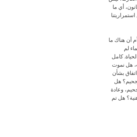
انون، أي ما
استمراريتنا
م أن هناك ما
اء لم
لحياة. كامل
ت، هل نموت
اتفاق بشأن
لجحيم؟ هل
وجحيم، وعادة
هنية؟ هل تم