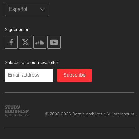
Síguenos en
on
on
on
on
facebook
X
soundcloud
youtube
Subscribe to our newsletter
Enter
Subscribe
your
email
Study
© 2003-2026 Berzin Archives e.V.
Impressum
Buddhism
Home