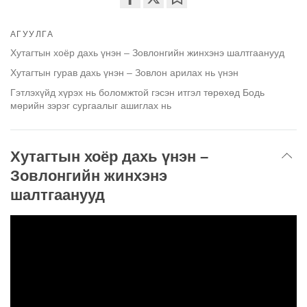
Share
Bookmark
on
АГУУЛГА
facebook
Хутагтын хоёр дахь үнэн – Зовлонгийн жинхэнэ шалтгаанууд
Хутагтын гурав дахь үнэн – Зовлон арилах нь үнэн
Гэтлэхүйд хүрэх нь боломжтой гэсэн итгэл төрөхөд Бодь
мөрийн зэрэг сургаалыг ашиглах нь
Хутагтын хоёр дахь үнэн –
Зовлонгийн жинхэнэ
шалтгаанууд