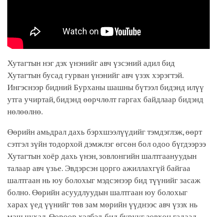
Хутагтын нэг дэх үнэнийг авч үзсэний адил бид
Хутагтын бусад гурван үнэнийг авч үзэх хэрэгтэй.
Ингэснээр бидний Бурханы шашны бүтээл бидэнд илүү
утга учиртай, бидэнд өөрчлөлт гаргах байдлаар бидэнд
нөлөөлнө.
Өөрийн амьдрал дахь бэрхшээлүүдийг тэмдэглэж, өөрт
сэтгэл зүйн тодорхой дэмжлэг өгсөн бол одоо бүгдээрээ
Хутагтын хоёр дахь үнэн, зовлонгийн шалтгаануудын
талаар авч үзье. Эвдэрсэн цорго ажиллахгүй байгаа
шалтгаан нь юу болохыг мэдсэнээр бид түүнийг засаж
болно. Өөрийн асуудлуудын шалтгаан юу болохыг
харах үед үүнийг төв зам мөрийн үүднээс авч үзэх нь
маш чухал. Өөрөөр хэлбэл, бид бурууг зөвхөн гадаад