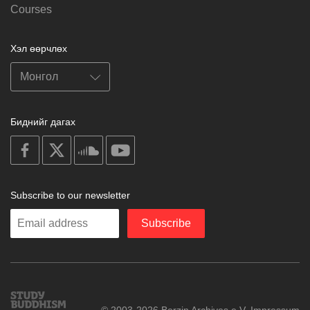
Courses
Хэл өөрчлөх
Биднийг дагах
on
on
on
on
facebook
X
soundcloud
youtube
Subscribe to our newsletter
Enter
Subscribe
your
email
Study
© 2003-2026 Berzin Archives e.V.
Impressum