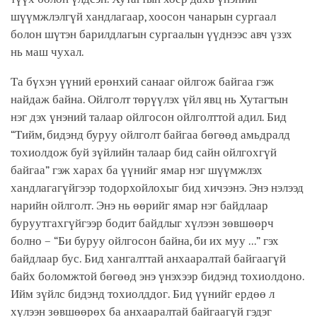
шүүмжлэлгүй хандлагаар, хоосон чанарын сургаал
болон шүтэн барилдлагын сургаалын үүднээс авч үзэх
нь маш чухал.
Та бүхэн үүний ерөнхий санааг ойлгож байгаа гэж
найдаж байна. Ойлголт төрүүлэх үйл явц нь Хутагтын
нэг дэх үнэний талаар ойлгосон ойлголттой адил. Бид
“Тийм, бидэнд буруу ойлголт байгаа бөгөөд амьдралд
тохиолдож буй зүйлийн талаар бид сайн ойлгохгүй
байгаа” гэж харах ба үүнийг ямар нэг шүүмжлэх
хандлагагүйгээр тодорхойлохыг бид хичээнэ. Энэ нэлээд
нарийн ойлголт. Энэ нь өөрийг ямар нэг байдлаар
буруутгахгүйгээр бодит байдлыг хүлээн зөвшөөрч
болно – “Би буруу ойлгосон байна, би их муу ...” гэх
байдлаар бус. Бид хангалттай анхааралтай байгаагүй
байх боломжтой бөгөөд энэ үнэхээр бидэнд тохиолдоно.
Ийм зүйлс бидэнд тохиолддог. Бид үүнийг ердөө л
хүлээн зөвшөөрөх ба анхааралтай байгаагүй гэдэг