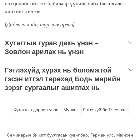
нөхцөлийг ойлгох байдлаар үүнийг хийх бясалгалыг
хийхийг хичээе.
[Дадлага хийн, түр завсарлав]
Хутагтын гурав дахь үнэн –
Зовлон арилах нь үнэн
Гэтлэхүйд хүрэх нь боломжтой
гэсэн итгэл төрөхөд Бодь мөрийн
зэрэг сургаалыг ашиглах нь
Хутагтын дөрвөн үнэн
Мунхаг
Гэтлэхүй ба Гэгээрэл
Семинарын бичигт буулгасан хувилбар, Герман улс, Мюнхен