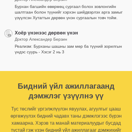
Бурхан багшийн өвөрмөц сургаал болох зовлонгийн
шалтгаан болон түүнийг хэрхэн шийдвэрлэх арга замыг
үзүүлсэн Хутагтын дөрвөн үнэн сургаалын товч тойм.
Хоёр үнэнээс дөрвөн үнэн
Доктор Александер Берзин
Реализм: Бурханы шашны зам мөр ба түүний зорилгын
үндэс суурь - Хэсэг 2 нь 3
Бидний үйл ажиллагаанд
дэмжлэг үзүүлнэ үү
Тус төслийг үргэлжлүүлэн явуулах, агуулгыг цааш
өргөжүүлэх бидний чадавх таны дэмжлэгээс бүрэн
хамаарна. Хэрэв та манай материалуудыг бусдад
тустай гэж үзэн бидний үйл ажиллагааг дэмжихийг