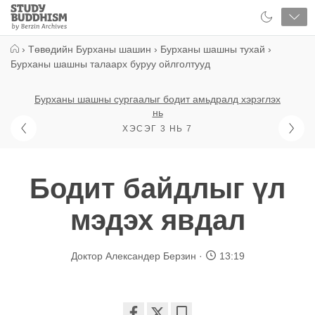
Close
Study
Buddhism
Home
›
Төвөдийн Бурханы шашин
›
Бурханы шашны тухай
›
Бурханы шашны талаарх буруу ойлголтууд
Бурханы шашны сургаалыг бодит амьдралд хэрэглэх
нь
ХЭСЭГ 3 НЬ 7
Бодит байдлыг үл
мэдэх явдал
Доктор Александер Берзин
13:19