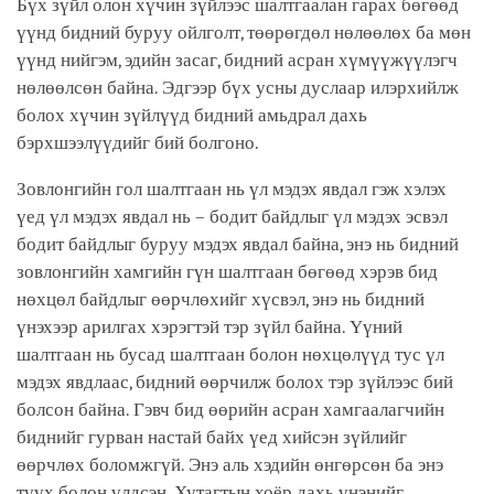
Бүх зүйл олон хүчин зүйлээс шалтгаалан гарах бөгөөд
үүнд бидний буруу ойлголт, төөрөгдөл нөлөөлөх ба мөн
үүнд нийгэм, эдийн засаг, бидний асран хүмүүжүүлэгч
нөлөөлсөн байна. Эдгээр бүх усны дуслаар илэрхийлж
болох хүчин зүйлүүд бидний амьдрал дахь
бэрхшээлүүдийг бий болгоно.
Зовлонгийн гол шалтгаан нь үл мэдэх явдал гэж хэлэх
үед үл мэдэх явдал нь – бодит байдлыг үл мэдэх эсвэл
бодит байдлыг буруу мэдэх явдал байна, энэ нь бидний
зовлонгийн хамгийн гүн шалтгаан бөгөөд хэрэв бид
нөхцөл байдлыг өөрчлөхийг хүсвэл, энэ нь бидний
үнэхээр арилгах хэрэгтэй тэр зүйл байна. Үүний
шалтгаан нь бусад шалтгаан болон нөхцөлүүд тус үл
мэдэх явдлаас, бидний өөрчилж болох тэр зүйлээс бий
болсон байна. Гэвч бид өөрийн асран хамгаалагчийн
биднийг гурван настай байх үед хийсэн зүйлийг
өөрчлөх боломжгүй. Энэ аль хэдийн өнгөрсөн ба энэ
түүх болон үлдсэн. Хутагтын хоёр дахь үнэнийг