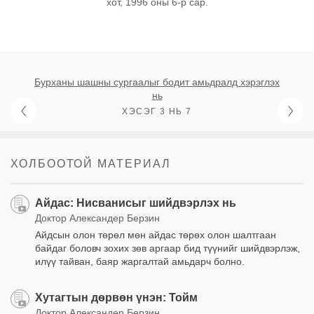
хот, 1996 оны 6-р сар.
Бурханы шашны сургаалыг бодит амьдралд хэрэглэх
нь
ХЭСЭГ 3 НЬ 7
ХОЛБООТОЙ МАТЕРИАЛ
Айдас: Нисванисыг шийдвэрлэх нь
Доктор Александер Берзин
Айдсын олон төрөл мөн айдас төрөх олон шалтгаан
байдаг боловч зохих зөв аргаар бид түүнийг шийдвэрлэж,
илүү тайван, баяр жаргалтай амьдарч болно.
Хутагтын дөрвөн үнэн: Тойм
Доктор Александер Берзин