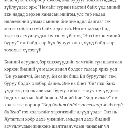
зүйлүүдээс эрж “Намайг гурван настай байх үед миний
ээж надад хэрхэн хандсан, нийгэм, улс төр надад
нөлөөлсний улмаас миний бие энэ адил байгаа” гэх
мэтээр ойлгохгүй байх хэрэгтэй. Нөгөө талаар бид
тэдгээр асуудлуудыг бүрэн үгүйсгэж, “Энэ бүхэн миний
буруу” гэх байдлаар бүх бурууг өөрт, хүнд байдлаар
тохохыг хүсэхгүй.
Бидний асуудал, бэрхшээлүүдийн хамгийн гүн шалтгаан
хэрхэн бидний үл мэдэх явдал болдог талаар ярих үед
“Би ухаангүй; Би муу; Би сайн биш. Би буруутай” гэж
буруу бодох хялбар байна. Энэ нь биет “би” гэж байх
үүднээс, тэр нь аливааг буруу хийдэг – муу гэх үүднээс
бодох явдлаас бий болно. Миний бие “Бид
мунхаг
” гэх
хэллэгээс өөрөөр “Бид
бодит байдлын талаар
мэдэхгүй
байгаа
” гэх хэллэгийг хэрэглэхийг илүүд үздэг. Энэ нь
Хутагтын хоёр дахь үнэнийг, амьдрал дахь бидний
асуудлуудын жинхэнэ шалтгаануудын чанарыг үл