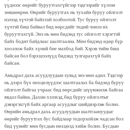
үүднээс өөрийг буруутгахгүйгээр тэдгээрийг хүлээн
зөвшөөрнө. Өөрийг буруутгах нь тухайн буруу ойлголт
нэлээд хүчтэй байхтай холбоотой. Тус буруу ойлголт
хүчтэй биш байвал бид өөрсдийг төдий чинээ их
буруутгахгүй. Энэ нь мөн бидэнд тус ойлголт хэрэгтэй
байх бодит байдлаас шалтгаална. Мөн бидэнд өдөр бүр
хооллож байх хүний бие махбод бий. Хэрэв тийм биш
байсан бол бэрхшээлүүд бидэнд тулгарахгүй байх
байсан.
Амьдрал дахь асуудлуудын хувьд энэ мөн адил. Тэдгээр
нь дээрх бүх нөхцөлүүдээс шалтгаалах ба бидэнд буруу
ойлголт байгаа учраас бид өөрсдийг шүүмжилж байгаа
явдал байна. Дахин хэлэхэд, бид буруу ойлголтыг
дэвэргэхгүй байх аргаар асуудлыг шийдвэрлэж болно.
Өөрийн амьдрал дахь асуудлуудын шалтгаануудыг
өөрийг буруутгах бус байдлаар тодорхойлж чадсан бол
бид үүнийг мөн бусдын нөхцөлд хийж болно. Бусдын