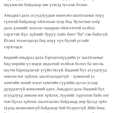
шүүмжлэх байдлаар авч үзэхэд тусалж болно.
Амьдрал дахь асуудлуудын жинхэнэ шалтгааныг илүү
гүнзгий байдлаар ойлгохын тулд бид Хутагтын хоёр
дахь үнэнийг хоосон чанарын ойлголттой холбох
хэрэгтэй. Бүх зүйлийг буруу хийх биет “би” гэж байхгүй.
Ихэнх тохиолдолд бид илүү хүч бүхий үгсийг
хэрэглэдэг.
Бидний амьдрал дахь бэрхшээлүүдийн уг шалтгааныг
бид өөрийн үл мэдэх явдалтай холбож болох ба энэ нь
шүтэн барилдлагыг үгүйсгэхгүй. Бидний бүх асуудлууд
зөвхөн нэг зүйлээс шалтгаалдаггүй – хувинтай ус
хамгийн эхний эсвэл хамгийн сүүлийн дусал усаар
дүүрдэггүй жишээний адил. Амьдрал дахь бидний бүх
асуудлууд зөвхөн нэг зүйлээс, түүнийг хүрээлэн байх нэг
том бүхэл зүйлээс шалтгаалах байдлаар, өөр бусад зүйл
түүнд нөлөөлөөгүй байдлаар бий болдоггүй. Ийм биш.