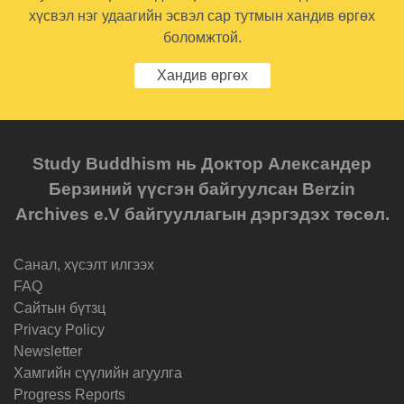
хүсвэл нэг удаагийн эсвэл сар тутмын хандив өргөх
боломжтой.
Хандив өргөх
Study Buddhism нь Доктор Александер
Берзиний үүсгэн байгуулсан Berzin
Archives e.V байгууллагын дэргэдэх төсөл.
Санал, хүсэлт илгээх
FAQ
Cайтын бүтзц
Privacy Policy
Newsletter
Хамгийн сүүлийн агуулга
Progress Reports