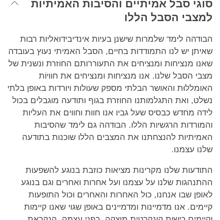
סוגי סבל אמיתיים והסיבות האמיתיות
למצבי הסבל הללו
הבודהה לימד שלמרות שישנן בעיות אינדיבידואליות רבות
שאיתן יש לנו התמודדות בחיים, הסבל האמיתי נעוץ בעובדה
שאנו מנציחות ומנציחים את התעוררותם החוזרת ונשנית של
מצבי הסבל שלנו. אנו מנציחות ומנציחים את חוויוֹת
האומללוּת והאושר הבלתי מספק שעולות ויורדות באופן בלתי
נשלט, ואת התגלמותנו החוזרת בגוף ותודעה מוגבלים בכול
לידה מחדש כבסיס שעל גביו אנו חוות וחווים את העליות
והמורדות הרגשיות הללו. הבודהה גם לימד שהסיבות
האמיתיות להנצחתנו את המצבים הללו שוכנות בתודעה
שלנו עצמנו.
התודעות שלנו מקרינות מציאות כוזבת בנוגע להשפעות
ההתנהגות שלנו על עצמנו ועל אחרות ואחרים וגם בנוגע
לאופן שבו אנחנו, כול האחרות והאחרים וכול התופעות
קיימים. אנו מדמיינות ומדמיינים באופן שגוי שאנו קיימות
וקיימים כישות קונקרטית מוצקה, בפני עצמה, הנקראת