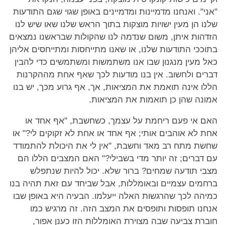
"אני". ואנחנו מדמיינות ומדמיינים באופן שגוי שגם התודעות
שלנו הן מעין ישויות מוצקות בתוך הראש שלנו שאו שיש לנו
הזדהות איתן, משום שנדמה לנו שהקולות שבראשנו נמצאים
בתוככי התודעות שלנו, או שאנו מתייחסות ומתייחסים אליהן
כאל מעין מנגנון שבו אנו משתמשות ומשתמשים כדי להבין
דברים ולחשוב. אין בנו מודעות לכך שאף אחת מההקרנות
הללו אינה תואמת את המציאות, אך, אף גרוע מכך, יש בנו
אמונה שהן כן תואמות את המציאות.
האם אי פעם ריחמת על עצמך, כשחשבת, "אף אחד או
אחת לא אוהבים אותי; אף אחד או אחת לא זקוקים לי?" או
שחשת מתח רב מאד וחשבת, "אין לי את היכולת להתמודד
עם דברים; זה יותר מדי בשבילי?" האם המצבים הללו הם
מצבי תודעה שמחים? ברור שלא. יכול להיות שנתפלש
ברחמים עצמיים ובאומללות, אבל שביחד עם זאת תהיה בנו
כמיהה לכך שהרגשות האלה ייעלמו. הבעיה היא באופן שבו
אנחנו תופסות ותופסים את המצב הזה. זה מרגיש כמו
חוברת צביעה שבה מצוירת האומללות הזו כענן אפור,