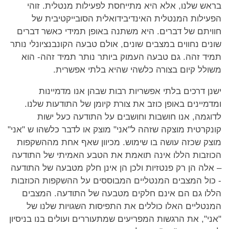
בראש שלנו, אלא היא מתייחסת לפעילות מנטלית. זוהי
הפעילות המנטלית האינדיבידואלית הסובייקטיבית של
חוויתם של דברים. היא משתנה באופן תמידי כאשר דברים
שונים נחווים במצבים שונים, אולם טבעה הקונבנציונלי נותר
תמיד זהה. גם טבעה העמוק ביותר נותר תמיד זהה- הוא
משולל קיום בצורה כלשהי שהיא בלתי אפשרית.
ישנן דרכים בלתי אפשריות רבות שבהן אנו מדמיינות
ומדמיינים באופן כוזב את צורת קיומן של התודעות שלנו.
לדוגמה, אנו חושבות וחושבים על התודעה כעל ישות
קונקרטית מוצקה שזהה ל"אני" מוצק או לדבר כלשהו ש "אני"
מוצק שכזה עושה בו שימוש. מכיוון שאף אחת מההשקפות
הכוזבות הללו אינה תואמת את הטבע האמיתי של התודעה
– אלה הן רק פנטזיות ולכן הן אינן חלק מטבעה של התודעה
- כול המצבים המנטליים המבוססים על ההשקפות הכוזבות
הללו גם הם אינם חלקים מטבעה של התודעה. המצבים
המנטליים האלו כוללים את התפיסות השגויות שלנו של
"אני", את הרגשות המפריעים שמתעוררים ועולים בנו בניסיון