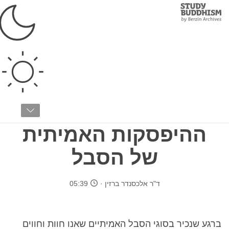
Study
Clos
Buddhism
Home
›
בודהיזם טיבטי
›
הדרך להארה
›
הדרך המדורגת
אמת הנאצלים
והנאצלות השלישית:
ההיפסקות האמיתית
של הסבל
ד"ר אלכסנדר ברזין
05:39
ברגע שנכיר בסוגי הסבל האמיתיים שאנו חוות וחווים