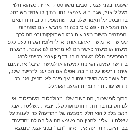
שעומד בפני עצמו, וסביבו משורטט קו אחיד, כשהוא תלוי
מעל ל"אני", שגם הוא עצמאי ונתון בתוך קו אחיד משורטט.
בהתבסס על האֵמון שלנו בכך שהמופע הכוזב הזה תואם
את המציאות - פשוט כי ככה זה מרגיש - אנו מפתחות
ומפתחים רגשות מפריעים כמו השתוקקות וכמיהה לכך
שמישהו או מישהי יאהבו אותנו או לחילופין רגשות כעס כלפי
מישהו או מישהי כאשר הם לא מראים לנו אהבה. הרגשות
המפריעים הללו מעוררים בנו דחף קארמי כפייתי לבוא
בדרישה שאינה הגיונית למישהו או למישהי שיבלו את זמנם
איתנו וירעיפו עלינו חיבה. אפילו אם הם יענו לדרישה שלנו,
כול אושר קצר-מועד שנחווה אף פעם לא יספיק, ואנו רק
נדרוש עוד, תוך הנצחת המצב האומלל.
בתוך לוּפ שכזה, התודעות שלנו מבולבלות ומעורפלות. אין
לנו חשיבה בהירה, וההתנהגות שלנו יוצאת משליטה. אבל
האם בלבול הוא חלק מטבעה של התודעה? כדי לענות על
שאלה זו, עלינו להבין מה משמעותה של המילה "תודעה"
בבודהיזם. התודעה אינה איזה "דבר" בפני עצמו שנמצא