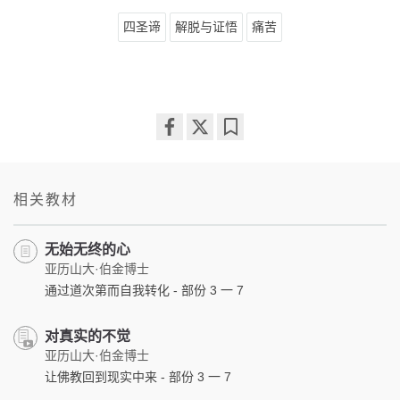
四圣谛
解脱与证悟
痛苦
Share
Bookmark
on
facebook
相关教材
无始无终的心
亚历山大·伯金博士
通过道次第而自我转化 - 部份 3 一 7
对真实的不觉
亚历山大·伯金博士
让佛教回到现实中来 - 部份 3 一 7