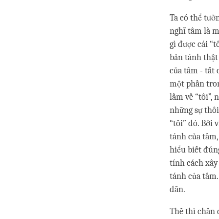
Ta có thể tưở
nghĩ tâm là mộ
gì được cái “t
bản tánh thật
của tâm - tất
một phần tro
lầm về “tôi”, 
những sự thôi
“tôi” đó. Bởi
tánh của tâm,
hiểu biết đún
tính cách xây
tánh của tâm.
đắn.
Thế thì chân d