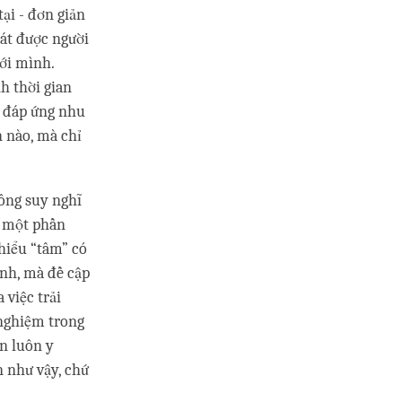
ại - đơn giản
hát được người
với mình.
h thời gian
ọ đáp ứng nhu
n nào, mà chỉ
hông suy nghĩ
à một phần
hiểu “tâm” có
ình, mà đề cập
 việc trải
 nghiệm trong
n luôn y
 như vậy, chứ