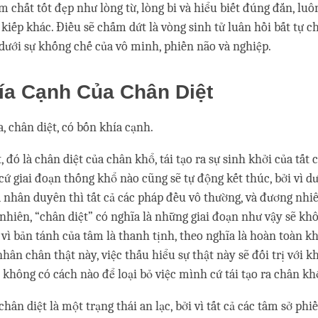
 chất tốt đẹp như lòng từ, lòng bi và hiểu biết đúng đắn, luôn
kiếp khác. Điều sẽ chấm dứt là vòng sinh tử luân hồi bất tự ch
dưới sự khống chế của vô minh, phiền não và nghiệp.
ía Cạnh Của Chân Diệt
, chân diệt, có bốn khía cạnh.
 đó là chân diệt của chân khổ, tái tạo ra sự sinh khởi của tất c
cứ giai đoạn thống khổ nào cũng sẽ tự động kết thúc, bởi vì dư
 nhân duyên thì tất cả các pháp đều vô thường, và đương nhi
 nhiên, “chân diệt” có nghĩa là những giai đoạn như vậy sẽ khô
i vì bản tánh của tâm là thanh tịnh, theo nghĩa là hoàn toàn 
hân chân thật này, việc thấu hiểu sự thật này sẽ đối trị với k
 không có cách nào để loại bỏ việc mình cứ tái tạo ra chân kh
chân diệt là một trạng thái an lạc, bởi vì tất cả các tâm sở ph