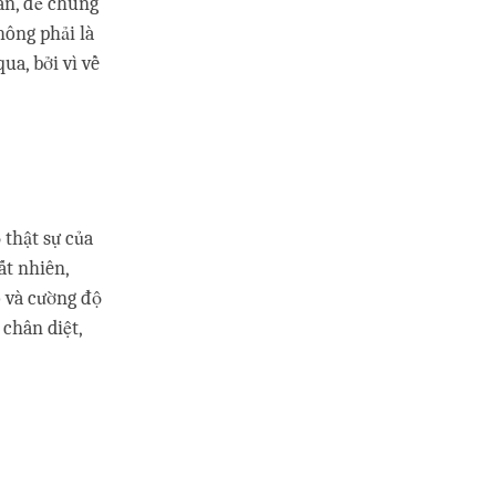
àn, để chúng
hông phải là
a, bởi vì về
 thật sự của
ất nhiên,
ố và cường độ
chân diệt,