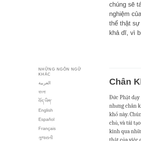
chúng sẽ t
nghiệm của 
thể thật sự
khả dĩ, vì 
NHỮNG NGÔN NGỮ
KHÁC
Chân K
العربية
বাংলা
Đức Phật dạy 
བོད་ཡིག་
nhưng chân kh
English
khổ này. Chún
Español
chủ, và tái t
Français
kinh qua nhữ
ગુજરાતી
thật của việc