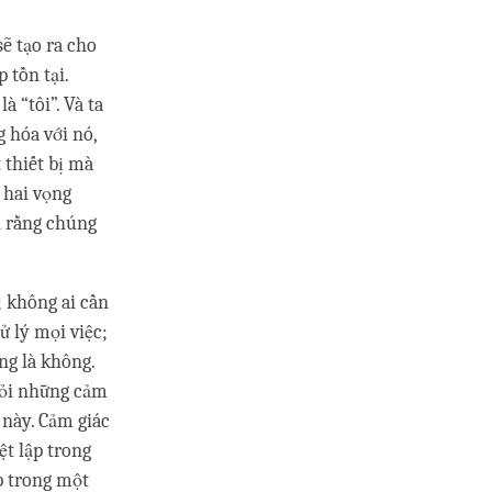
ẽ tạo ra cho
 tồn tại.
à “tôi”. Và ta
 hóa với nó,
 thiết bị mà
 hai vọng
n rằng chúng
; không ai cần
 lý mọi việc;
ng là không.
mỏi những cảm
 này. Cảm giác
t lập trong
ập trong một