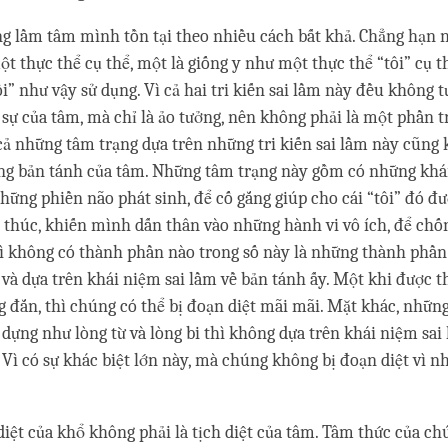
ng lầm tâm mình tồn tại theo nhiều cách bất khả. Chẳng hạn
t thực thể cụ thể, một là giống y như một thực thể “tôi” cụ th
ôi” như vậy sử dụng. Vì cả hai tri kiến sai lầm này đều không 
 sự của tâm, mà chỉ là ảo tưởng, nên không phải là một phần 
 cả những tâm trạng dựa trên những tri kiến sai lầm này cũng 
ng bản tánh của tâm. Những tâm trạng này gồm có những khái
những phiền não phát sinh, để cố gắng giúp cho cái “tôi” đó đư
 thúc, khiến mình dấn thân vào những hành vi vô ích, để chố
 vì không có thành phần nào trong số này là những thành phần
 và dựa trên khái niệm sai lầm về bản tánh ấy. Một khi được t
g đắn, thì chúng có thể bị đoạn diệt mãi mãi. Mặt khác, nhữn
 dựng như lòng từ và lòng bi thì không dựa trên khái niệm sai
 Vì có sự khác biệt lớn này, mà chúng không bị đoạn diệt vì 
iệt của khổ không phải là tịch diệt của tâm. Tâm thức của chún