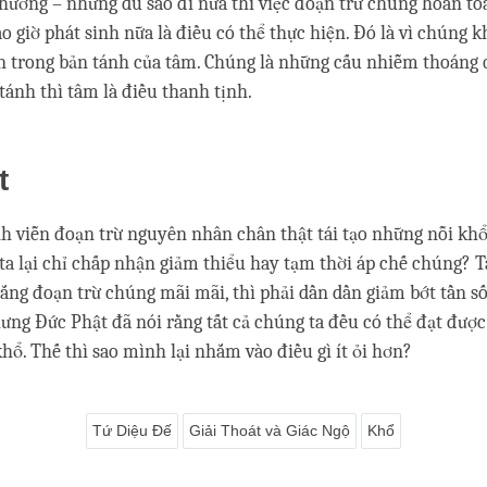
 hướng – nhưng dù sao đi nữa thì việc đoạn trừ chúng hoàn to
o giờ phát sinh nữa là điều có thể thực hiện. Đó là vì chúng k
 trong bản tánh của tâm. Chúng là những cấu nhiễm thoáng qu
tánh thì tâm là điều thanh tịnh.
ắt
nh viễn đoạn trừ nguyên nhân chân thật tái tạo những nỗi khổ
 ta lại chỉ chấp nhận giảm thiểu hay tạm thời áp chế chúng? T
gắng đoạn trừ chúng mãi mãi, thì phải dần dần giảm bớt tần s
ưng Đức Phật đã nói rằng tất cả chúng ta đều có thể đạt được 
khổ. Thế thì sao mình lại nhắm vào điều gì ít ỏi hơn?
Tứ Diệu Đế
Giải Thoát và Giác Ngộ
Khổ