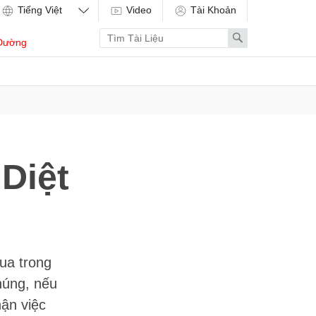
Video
Tài Khoản
Enter
Search
Dường
search
term
Diệt
ua trong
húng, nếu
hận việc