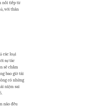
 nối tiếp từ
ủ, với thân
ả các loại
ới sự tác
ên sẽ chấm
ng bao giờ tái
không có những
hái niệm sai
ổ.
iền não đều