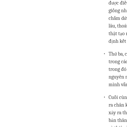
được điề
giống nh
chấm dứt
lâu, tho
thật tạo 
định kết
Thứ ba, 
trong cá
trong đó
nguyên nh
mình vẫn
Cuối cùn
ra chân 
xảy ra t
bản thân