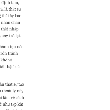
c định tâm,
, là thật sự
 thái ấy bao
n nhân chân
i thời nhập
uay trở lại.
 thành tựu nào
trốn tránh
 khổ và
iới thật” của
ân thật sự tạo
ự thoát ly này
ai lầm về cách
ế như tập khí