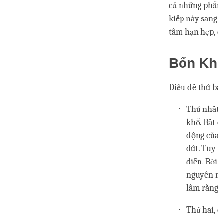
cả những phẩm
kiếp này sang 
tâm hạn hẹp, 
Bốn Kh
Diệu đế thứ ba
Thứ nhất,
khổ. Bất 
động của
dứt. Tuy
diễn. Bở
nguyên n
lầm rằng
Thứ hai, 