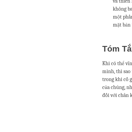
và thiên
không ba
một phần
mặt bản 
Tóm T
Khi có thể vĩ
mình, thì sao
trong khi cố 
của chúng, nh
đối với chân 