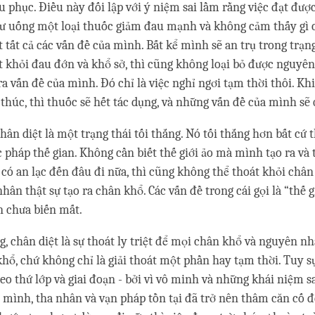
u phục. Điều này đối lập với ý niệm sai lầm rằng việc đạt đượ
ư uống một loại thuốc giảm đau mạnh và không cảm thấy gì cả
 tất cả các vấn đề của mình. Bất kể mình sẽ an trụ trong trạng
át khỏi đau đớn và khổ sở, thì cũng không loại bỏ được nguyê
ra vấn đề của mình. Đó chỉ là việc nghỉ ngơi tạm thời thôi. Kh
 thúc, thì thuốc sẽ hết tác dụng, và những vấn đề của mình sẽ q
chân diệt là một trạng thái tối thắng. Nó tối thắng hơn bất cứ
c pháp thế gian. Không cần biết thế giới ảo mà mình tạo ra và 
 có an lạc đến đâu đi nữa, thì cũng không thể thoát khỏi chân
ân thật sự tạo ra chân khổ. Các vấn đề trong cái gọi là “thế g
 chưa biến mất.
g, chân diệt là sự thoát ly triệt để mọi chân khổ và nguyên nh
khổ, chứ không chỉ là giải thoát một phần hay tạm thời. Tuy s
heo thứ lớp và giai đoạn - bởi vì vô minh và những khái niệm s
 mình, tha nhân và vạn pháp tồn tại đã trở nên thâm căn cố đ