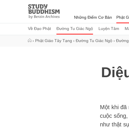
Close
Study
Buddhism
Những Điểm Cơ Bản
Phật G
Home
Về Đạo Phật
Đường Tu Giác Ngộ
Luyện Tâm
Mậ
›
Phật Giáo Tây Tạng
›
Đường Tu Giác Ngộ
›
Đường
Diệ
Một khi đã 
cuộc sống,
như thật sự