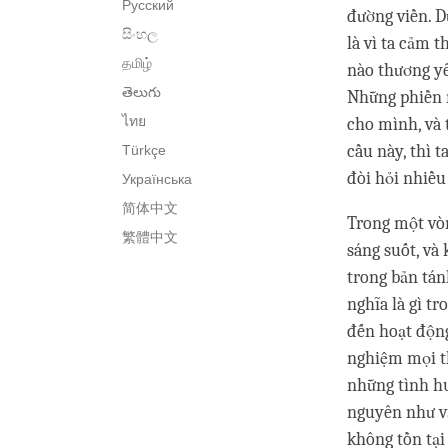
Русский
đường viền. D
සිංහල
là vì ta cảm 
தமிழ்
nào thương yê
తెలుగు
Những phiền n
ไทย
cho mình, và 
cầu này, thì 
Türkçe
đòi hỏi nhiều
Українська
简体中文
Trong một vòn
繁體中文
sáng suốt, và
trong bản tán
nghĩa là gì t
đến hoạt động
nghiệm mọi th
những tình h
nguyên như v
không tồn tại