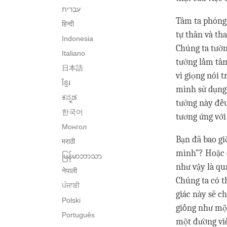
Tâm ta phóng 
हिन्दी
tự thân và th
Indonesia
Chúng ta tưởng
Italiano
tưởng lầm tâm
日本語
vì giọng nói 
ខ្មែរ
mình sử dụng 
ಕನ್ನಡ
tưởng này đều
한국어
tương ứng với 
Монгол
Bạn đã bao gi
मराठी
mình”? Hoặc c
မြန်မာဘာသာ
như vậy là qu
नेपाली
Chúng ta có 
ਪੰਜਾਬੀ
giác này sẽ c
Polski
giống như một
Português
một đường viề