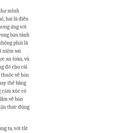
 như mình
ể, hai là điều
tương ứng với
trong bản tánh
không phải là
 niệm sai
ợc an toàn, và
ng đỡ cho cái
 thuộc về bản
hay thế bằng
g cảm xúc có
 lầm về bản
nhận thức đúng
g ta, với tất