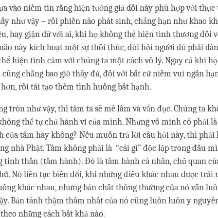
ựa vào niềm tin rằng hiện tướng giả dối này phù hợp với thực t
thấy như vậy – rồi phiền não phát sinh, chẳng hạn như khao k
u, hay giận dữ với ai, khi họ không thể hiện tình thương đối 
ão này kích hoạt một sự thôi thúc, đòi hỏi người đó phải dàn
thể hiện tình cảm với chúng ta một cách vô lý. Ngay cả khi h
ta cũng chẳng bao giờ thấy đủ, đối với bất cứ niềm vui ngắn hạ
 hơn, rồi tái tạo thêm tình huống bất hạnh.
g tròn như vậy, thì tâm ta sẽ mê lầm và vẩn đục. Chúng ta k
 không thể tự chủ hành vi của mình. Nhưng vô minh có phải l
h của tâm hay không? Nếu muốn trả lời câu hỏi này, thì phải 
rong nhà Phật. Tâm không phải là “cái gì” độc lập trong đầu m
 tinh thần (tâm hành). Đó là tâm hành cá nhân, chủ quan của
ứ. Nó liên tục biến đổi, khi những điều khác nhau được trải
uống khác nhau, nhưng bản chất thông thường của nó vẫn luô
ậy. Bản tánh thậm thâm nhất của nó cũng luôn luôn y nguyên
 theo những cách bất khả nào.