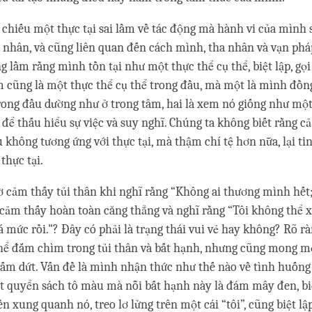
chiếu một thực tại sai lầm về tác động mà hành vi của mình s
a nhân, và cũng liên quan đến cách mình, tha nhân và vạn pháp
 lầm rằng mình tồn tại như một thực thể cụ thể, biệt lập, gọi l
 cũng là một thực thể cụ thể trong đầu, mà một là mình đồng
trong đầu dường như ở trong tâm, hai là xem nó giống như một
để thấu hiểu sự việc và suy nghĩ. Chúng ta không biết rằng cả
 không tương ứng với thực tại, mà thậm chí tệ hơn nữa, lại ti
thực tại.
ờ cảm thấy tủi thân khi nghĩ rằng “Không ai thương mình hết
ảm thấy hoàn toàn căng thẳng và nghĩ rằng “Tôi không thể xử
á mức rồi."? Đây có phải là trạng thái vui vẻ hay không? Rõ rà
thể đắm chìm trong tủi thân và bất hạnh, nhưng cũng mong 
hấm dứt. Vấn đề là mình nhận thức như thế nào về tình huống
 quyển sách tô màu mà nỗi bất hạnh này là đám mây đen, biệ
n xung quanh nó, treo lơ lửng trên một cái “tôi”, cũng biệt l