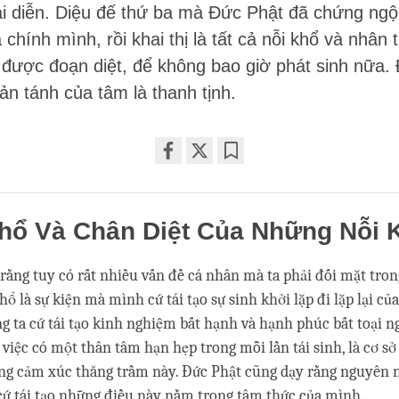
ái diễn. Diệu đế thứ ba mà Đức Phật đã chứng ngộ
chính mình, rồi khai thị là tất cả nỗi khổ và nhân 
 được đoạn diệt, để không bao giờ phát sinh nữa. 
bản tánh của tâm là thanh tịnh.
Share
Bookmark
on
facebook
hổ Và Chân Diệt Của Những Nỗi 
rằng tuy có rất nhiều vấn đề cá nhân mà ta phải đối mặt tron
ổ là sự kiện mà mình cứ tái tạo sự sinh khởi lặp đi lặp lại củ
g ta cứ tái tạo kinh nghiệm bất hạnh và hạnh phúc bất toại ng
ạo việc có một thân tâm hạn hẹp trong mỗi lần tái sinh, là cơ 
ng cảm xúc thăng trầm này. Đức Phật cũng dạy rằng nguyên 
 cứ tái tạo những điều này nằm trong tâm thức của mình.