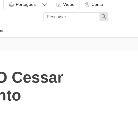
Vídeo
Conta
Enter
Search
search
term
is
 O Cessar
nto