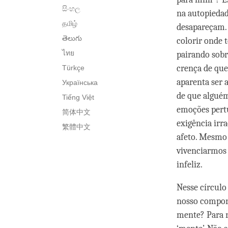
සිංහල
na autopiedad
தமிழ்
desapareçam.
తెలుగు
colorir onde 
ไทย
pairando sobr
crença de que
Türkçe
aparenta ser 
Українська
de que alguém
Tiếng Việt
emoções pert
简体中文
exigência irr
繁體中文
afeto. Mesmo 
vivenciarmos 
infeliz.
Nesse círculo
nosso comport
mente? Para 