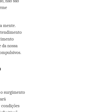
do, não são
orme
sa mente.
entendimento
scimento
e da nossa
compulsivos.
o
m o surgimento
gará
e condições