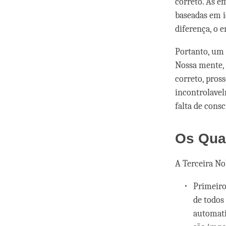
correto. As e
baseadas em i
diferença, o 
Portanto, um 
Nossa mente, 
correto, pros
incontrolavel
falta de cons
Os Quat
A Terceira Nob
Primeiro
de todos
automati