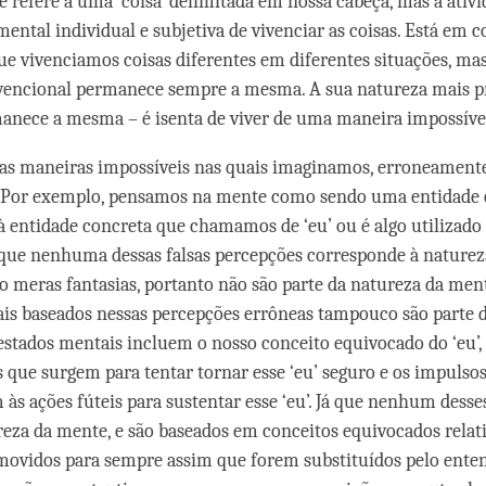
se refere a uma ‘coisa’ delimitada em nossa cabeça, mas à ativ
mental individual e subjetiva de vivenciar as coisas. Está em 
e vivenciamos coisas diferentes em diferentes situações, mas
vencional permanece sempre a mesma. A sua natureza mais 
nece a mesma – é isenta de viver de uma maneira impossíve
as maneiras impossíveis nas quais imaginamos, erroneamente
. Por exemplo, pensamos na mente como sendo uma entidade 
 à entidade concreta que chamamos de ‘eu’ ou é algo utilizado 
 que nenhuma dessas falsas percepções corresponde à naturez
o meras fantasias, portanto não são parte da natureza da ment
is baseados nessas percepções errôneas tampouco são parte 
estados mentais incluem o nosso conceito equivocado do ‘eu’
 que surgem para tentar tornar esse ‘eu’ seguro e os impulso
 às ações fúteis para sustentar esse ‘eu’. Já que nenhum desse
reza da mente, e são baseados em conceitos equivocados relativ
movidos para sempre assim que forem substituídos pelo ent