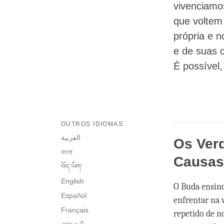
vivenciamo
que voltem
própria e n
e de suas c
É possível,
OUTROS IDIOMAS
العربية
Os Verd
বাংলা
Causas
བོད་ཡིག་
English
O Buda ensin
Español
enfrentar na 
Français
repetido de no