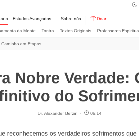
tano
Estudos Avançados
Sobre nós
Doar
namento da Mente
Tantra
Textos Originais
Professores Espiritua
 Caminho em Etapas
ra Nobre Verdade:
finitivo do Sofrime
Dr. Alexander Berzin
06:14
e reconhecemos os verdadeiros sofrimentos que