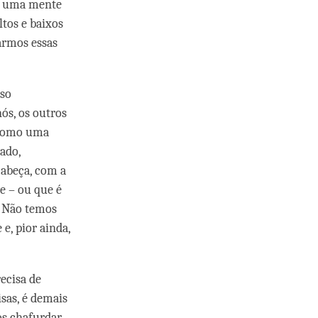
 e uma mente
tos e baixos
armos essas
sso
ós, os outros
 como uma
ado,
abeça, com a
e – ou que é
. Não temos
e, pior ainda,
ecisa de
sas, é demais
os chafurdar