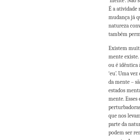
‘mente’. Não 
É a atividade 
mudança já qu
natureza con
também perma
Existem muit
mente existe
ou é idêntica
‘eu’. Uma vez
da mente – sã
estados menta
mente. Esses 
perturbadoras
que nos levam
parte da natu
podem ser re