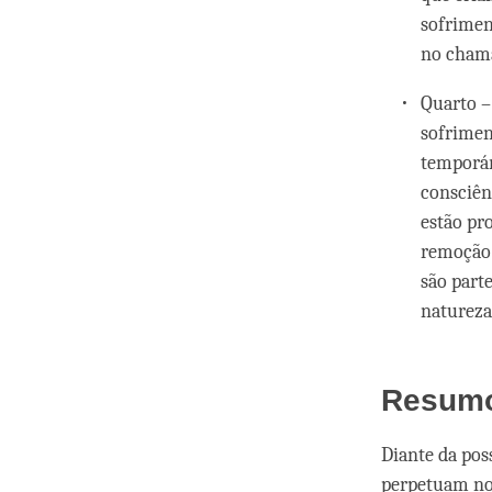
sofrimen
no chama
Quarto –
sofrimen
temporár
consciên
estão pr
remoção 
são part
natureza
Resum
Diante da pos
perpetuam no