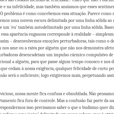
e e na infelicidade, mas também ansiamos que esses sentime
 O problema é como concebemos essa situação. Parece como 
temos uma nuvem escura delimitada por uma linha sólida ao s
e um ‘eu’ também autodelimitado por uma linha sólida. Base
 essa aparência enganosa corresponde à realidade – simplesm
assim – desenvolvemos emoções perturbadoras, tais como o d
 nos ame ou a raiva por alguém que não nos demonstra afeto
urbadoras desencadeiam um impulso cármico compulsivo de
acional a alguém, para que passe algum tempo conosco e nos
que cedam à nossa exigência, qualquer felicidade de curto pr
não será o suficiente; logo exigiremos mais, perpetuando ass
 vicioso, nossa mente fica confusa e obnubilada. Não pensamos
amento fica fora de controle. Mas a confusão faz parte da n
respondermos isso precisamos saber o que o budismo quer di