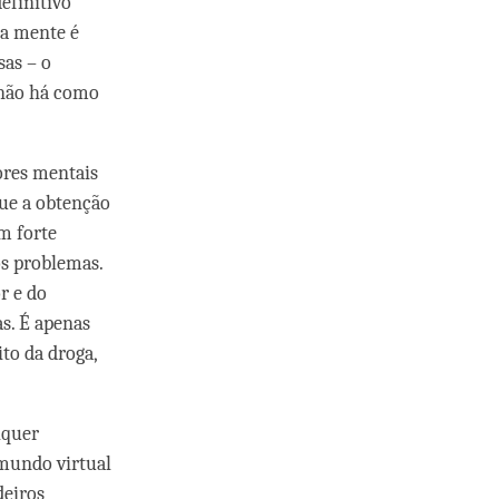
efinitivo”
da mente é
sas – o
 não há como
tores mentais
que a obtenção
m forte
os problemas.
r e do
s. É apenas
to da droga,
lquer
 mundo virtual
deiros