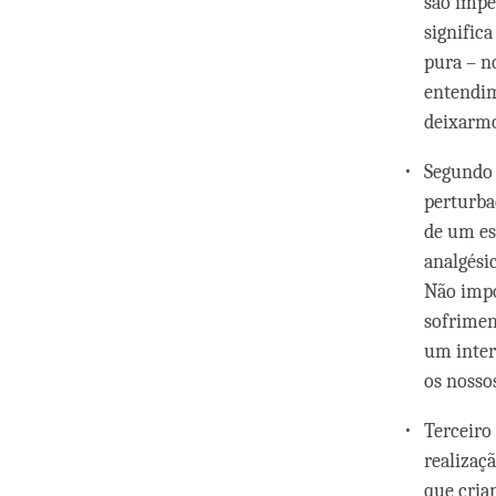
são impe
signific
pura – n
entendim
deixarmo
Segundo 
perturba
de um es
analgési
Não impo
sofrimen
um inter
os nosso
Terceiro
realizaç
que cria