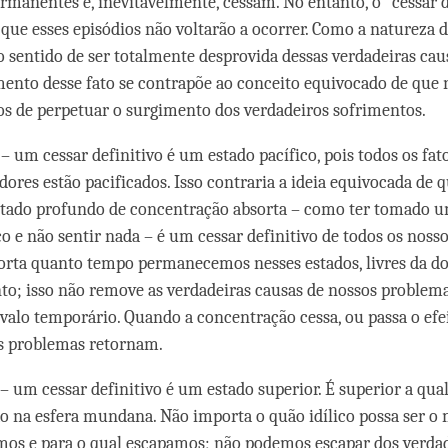
rmanentes e, inevitavelmente, cessam. No entanto, o “cessar d
a que esses episódios não voltarão a ocorrer. Como a natureza 
o sentido de ser totalmente desprovida dessas verdadeiras cau
ento desse fato se contrapõe ao conceito equivocado de que
s de perpetuar o surgimento dos verdadeiros sofrimentos.
– um cessar definitivo é um estado pacífico, pois todos os fa
dores estão pacificados. Isso contraria a ideia equivocada de 
tado profundo de concentração absorta – como ter tomado u
co e não sentir nada – é um cessar definitivo de todos os noss
rta quanto tempo permanecemos nesses estados, livres da do
to; isso não remove as verdadeiras causas de nossos problema
valo temporário. Quando a concentração cessa, ou passa o efei
s problemas retornam.
 – um cessar definitivo é um estado superior. É superior a qua
ão na esfera mundana. Não importa o quão idílico possa ser o
mos e para o qual escapamos; não podemos escapar dos verda