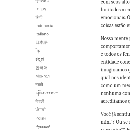
ગુજરાતી
com seus alto
limitados a c
emocionais. 
हिन्दी
coisas estão 
Indonesia
Italiano
Nossa mente p
日本語
comportamento
ខ្មែរ
e todos os f
ಕನ್ನಡ
entidade con
한국어
imaginamos q
Монгол
qual nos iden
मराठी
como um mecan
nenhuma consc
မြန်မာဘာသာ
acreditamos 
नेपाली
ਪੰਜਾਬੀ
Você já sent
Polski
mim”? Ou se s
Русский
para mim”? Es