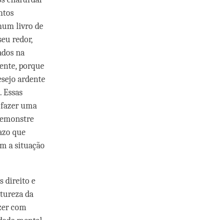
ntos
num livro de
eu redor,
ados na
ente, porque
esejo ardente
. Essas
 fazer uma
 demonstre
azo que
im a situação
 direito e
atureza da
zer com