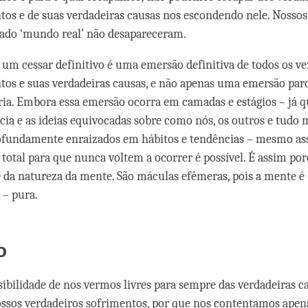
tos e de suas verdadeiras causas nos escondendo nele. Nosso
do ‘mundo real’ não desapareceram.
 um cessar definitivo é uma emersão definitiva de todos os v
tos e suas verdadeiras causas, e não apenas uma emersão parc
ia. Embora essa emersão ocorra em camadas e estágios – já qu
cia e as ideias equivocadas sobre como nós, os outros e tudo m
ofundamente enraizados em hábitos e tendências – mesmo ass
total para que nunca voltem a ocorrer é possível. É assim por
e da natureza da mente. São máculas efêmeras, pois a mente é
 – pura.
o
sibilidade de nos vermos livres para sempre das verdadeiras c
ssos verdadeiros sofrimentos, por que nos contentamos ape