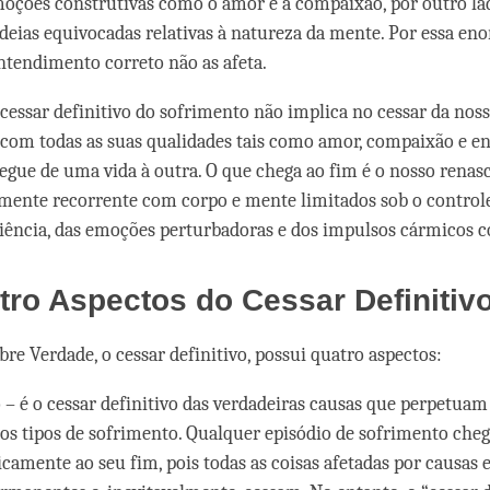
moções construtivas como o amor e a compaixão, por outro la
deias equivocadas relativas à natureza da mente. Por essa en
entendimento correto não as afeta.
cessar definitivo do sofrimento não implica no cessar da nos
com todas as suas qualidades tais como amor, compaixão e 
segue de uma vida à outra. O que chega ao fim é o nosso rena
mente recorrente com corpo e mente limitados sob o control
ciência, das emoções perturbadoras e dos impulsos cármicos 
ro Aspectos do Cessar Definitiv
re Verdade, o cessar definitivo, possui quatro aspectos:
 – é o cessar definitivo das verdadeiras causas que perpetua
 os tipos de sofrimento. Qualquer episódio de sofrimento che
camente ao seu fim, pois todas as coisas afetadas por causas 