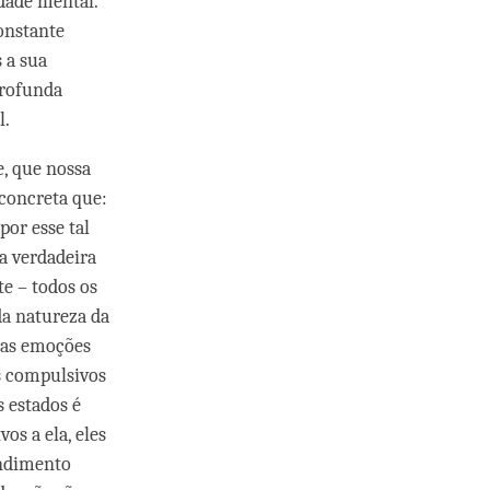
idade mental.
constante
 a sua
profunda
l.
, que nossa
concreta que:
por esse tal
a verdadeira
e – todos os
da natureza da
, as emoções
s compulsivos
s estados é
os a ela, eles
endimento