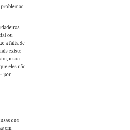
s problemas
erdadeiros
ial ou
e a falta de
ais existe
im, a sua
que eles não
 – por
ausas que
nas em