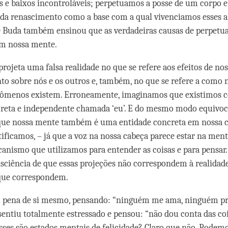
s e baixos incontroláveis; perpetuamos a posse de um corpo
ada renascimento como a base com a qual vivenciamos esses al
O Buda também ensinou que as verdadeiras causas de perpetu
em nossa mente.
rojeta uma falsa realidade no que se refere aos efeitos de no
 sobre nós e os outros e, também, no que se refere a como n
enômenos existem. Erroneamente, imaginamos que existimos
creta e independente chamada ‘eu’. E do mesmo modo equivoc
ue nossa mente também é uma entidade concreta em nossa c
tificamos, – já que a voz na nossa cabeça parece estar na ment
ismo que utilizamos para entender as coisas e para pensar
iência de que essas projeções não correspondem à realidade 
que correspondem.
iu pena de si mesmo, pensando: “ninguém me ama, ninguém pr
entiu totalmente estressado e pensou: “não dou conta das coi
ses são estados mentais de felicidade? Claro que não. Podem