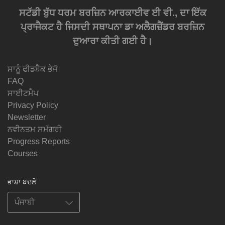
ਸਟੱਡੀ ਬੁੱਧ ਧਰਮ ਬਰਜ਼ਿਨ ਆਰਕਾਈਵ ਈ ਵੀ., ਦਾ ਇੱਕ
ਪ੍ਰਾਜੈਕਟ ਹੈ ਜਿਸਦੀ ਸਥਾਪਨਾ ਡਾ ਅਲੈਗਜ਼ੈਂਡਰ ਬਰਜ਼ਿਨ
ਦੁਆਰਾ ਕੀਤੀ ਗਈ ਹੈ।
ਸਾਨੂੰ ਫੀਡਬੈਕ ਭੇਜੋ
FAQ
ਸਾਈਟਮੈਪ
Privacy Policy
Newsletter
ਨਵੀਨਤਮ ਸਮੱਗਰੀ
Progress Reports
Courses
ਭਾਸ਼ਾ ਬਦਲੋ