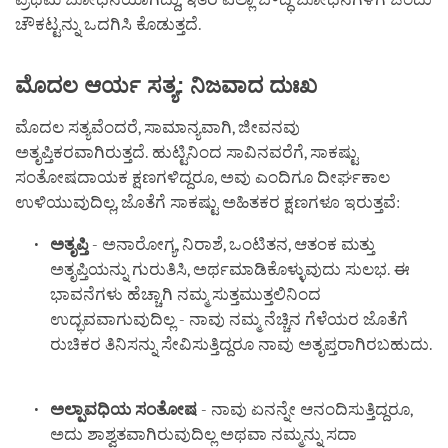
ಚೌಕಟ್ಟನ್ನು ಒದಗಿಸಿ ಕೊಡುತ್ತದೆ.
ಮೊದಲ
ಆರ್ಯ
ಸತ್ಯ
:
ನಿಜವಾದ
ದುಃಖ
ಮೊದಲ ಸತ್ಯವೆಂದರೆ, ಸಾಮಾನ್ಯವಾಗಿ, ಜೀವನವು
ಅತೃಪ್ತಿಕರವಾಗಿರುತ್ತದೆ. ಹುಟ್ಟಿನಿಂದ ಸಾವಿನವರೆಗೆ, ಸಾಕಷ್ಟು
ಸಂತೋಷದಾಯಕ ಕ್ಷಣಗಳಿದ್ದರೂ, ಅವು ಎಂದಿಗೂ ದೀರ್ಘಕಾಲ
ಉಳಿಯುವುದಿಲ್ಲ, ಜೊತೆಗೆ ಸಾಕಷ್ಟು ಅಹಿತಕರ ಕ್ಷಣಗಳೂ ಇರುತ್ತವೆ:
ಅತೃಪ್ತಿ
- ಅನಾರೋಗ್ಯ, ನಿರಾಶೆ, ಒಂಟಿತನ, ಆತಂಕ ಮತ್ತು
ಅತೃಪ್ತಿಯನ್ನು ಗುರುತಿಸಿ, ಅರ್ಥಮಾಡಿಕೊಳ್ಳುವುದು ಸುಲಭ. ಈ
ಭಾವನೆಗಳು ಹೆಚ್ಚಾಗಿ ನಮ್ಮ ಸುತ್ತಮುತ್ತಲಿನಿಂದ
ಉದ್ಭವವಾಗುವುದಿಲ್ಲ - ನಾವು ನಮ್ಮ ನೆಚ್ಚಿನ ಗೆಳೆಯರ ಜೊತೆಗೆ
ರುಚಿಕರ ತಿನಿಸನ್ನು ಸೇವಿಸುತ್ತಿದ್ದರೂ ನಾವು ಅತೃಪ್ತರಾಗಿರಬಹುದು.
ಅಲ್ಪಾವಧಿಯ
ಸಂತೋಷ
- ನಾವು ಏನನ್ನೇ ಆನಂದಿಸುತ್ತಿದ್ದರೂ,
ಅದು ಶಾಶ್ವತವಾಗಿರುವುದಿಲ್ಲ ಅಥವಾ ನಮ್ಮನ್ನು ಸದಾ