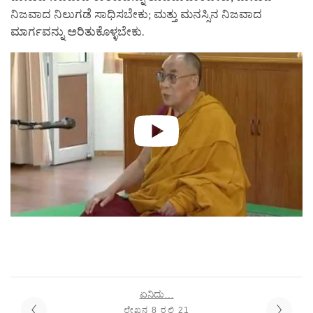
ನಿಜವಾದ ನಿಲುಗಡೆ ಸಾಧಿಸಬೇಕು; ಮತ್ತು ಮನಸ್ಸಿನ ನಿಜವಾದ
ಮಾರ್ಗವನ್ನು ಅರಿತುಕೊಳ್ಳಬೇಕು.
ಏನಿದು…
ಲೇಖನ 8 ರಲ್ಲಿ 21