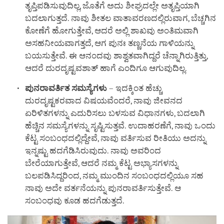
ತೃಪ್ತಿಪಡಿಸುವುದಿಲ್ಲ, ಜೊತೆಗೆ ಅದು ಶೀಘ್ರದಲ್ಲೇ ಅತೃಪ್ತಿಯಾಗಿ
ಬದಲಾಗುತ್ತದೆ. ನಾವು ಶೀತಲ ವಾತಾವರಣದಲ್ಲಿರುವಾಗ, ಬೆಚ್ಚಗಿನ
ಕೋಣೆಗೆ ಹೋಗುತ್ತೇವೆ, ಆದರೆ ಅಲ್ಲಿ ಶಾಖವು ಅಂತಿಮವಾಗಿ
ಅಸಹನೀಯವಾಗತ್ತದೆ, ಆಗ ಪುನಃ ತಣ್ಣನೆಯ ಗಾಳಿಯನ್ನು
ಬಯಸುತ್ತೇವೆ. ಈ ಆನಂದವು ಶಾಶ್ವತವಾಗಿದ್ದರೆ ಚೆನ್ನಾಗಿರುತ್ತಿತ್ತು,
ಆದರೆ ದುರದೃಷ್ಟವಶಾತ್ ಹಾಗೆ ಎಂದಿಗೂ ಆಗುವುದಿಲ್ಲ.
ಪುನರಾವರ್ತಿತ
ಸಮಸ್ಯೆಗಳು
– ಇದಕ್ಕಿಂತ ಹೆಚ್ಚು
ದುರದೃಷ್ಟಕರವಾದ ವಿಷಯವೆಂದರೆ, ನಾವು ಜೀವನದ
ಏರಿಳಿತಗಳನ್ನು ಎದುರಿಸಲು ಬಳಸುವ ವಿಧಾನಗಳು, ಬದಲಾಗಿ
ಹೆಚ್ಚಿನ ಸಮಸ್ಯೆಗಳನ್ನು ಸೃಷ್ಟಿಸುತ್ತವೆ. ಉದಾಹರಣೆಗೆ, ನಾವು ಒಂದು
ಕೆಟ್ಟ ಸಂಬಂಧದಲ್ಲಿದ್ದೇವೆ, ನಾವು ವರ್ತಿಸುವ ರೀತಿಯು ಅದನ್ನು
ಇನ್ನಷ್ಟು ಹದಗೆಡಿಸಿರುವುದು. ನಾವು ಅವರಿಂದ
ಬೇರೆಯಾಗುತ್ತೇವೆ, ಆದರೆ ನಮ್ಮ ಕೆಟ್ಟ ಅಭ್ಯಾಸಗಳನ್ನು
ಬಲಪಡಿಸಿದ್ದರಿಂದ, ನಮ್ಮ ಮುಂದಿನ ಸಂಬಂಧದಲ್ಲಿಯೂ ಸಹ
ನಾವು ಅದೇ ವರ್ತನೆಯನ್ನು ಪುನರಾವರ್ತಿಸುತ್ತೇವೆ. ಆ
ಸಂಬಂಧವು ಕೂಡ ಹದಗೆಡುತ್ತದೆ.