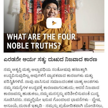
ಎರಡನೇ
ಆರ್ಯ
ಸತ್ಯ
:
ದುಃಖದ
ನಿಜವಾದ
ಕಾರಣ
ನಮ್ಮ ಅತೃಪ್ತಿ ಮತ್ತು ಅಲ್ಪಾವಧಿಯ ಸಂತೋಷವು ಹಟಾತ್ತಾಗಿ
ಉದ್ಭವಿಸುವುದಿಲ್ಲ, ಅವುಗಳಿಗೆ ವ್ಯಾಪಕವಾದ ಕಾರಣಗಳು ಮತ್ತು
ಪರಿಸ್ಥಿತಿಗಳಿವೆ. ನಾವು ವಾಸಿಸುವ ಸಮಾಜದಂತಹ ಬಾಹ್ಯ ಅಂಶಗಳು
ನಮ್ಮ ಸಮಸ್ಯೆಗಳ ಉದ್ಭವಕ್ಕೆ ಕಾರಣವಾಗಬಹುದು; ಆದರೆ ನಿಜವಾದ
ಕಾರಣವನ್ನು ಹುಡುಕಲು, ನಮ್ಮ ಮನಸ್ಸನ್ನು ಪರಿಶೀಲಿಸುವಂತೆ ಬುದ್ಧ
ಸೂಚಿಸಿದರು. ನಮ್ಮಲ್ಲಿಯೇ ಇರುವ ಗೊಂದಲದ ಭಾವನೆಗಳು - ದ್ವೇಷ,
ಅಸೂಯೆ, ದುರಾಶೆ ಇತ್ಯಾದಿ - ನಮ್ಮನ್ನು ಪ್ರಚೋದಿತವಾಗಿ ಯೋಚಿಸಲು,