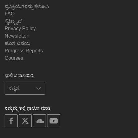
ಪ್ರತಿಕ್ರಿಯೆಗಳನ್ನು ಕಳುಹಿಸಿ
FAQ
ಸೈಟ್ಮ್ಯಾಪ್
Privacy Policy
Newsletter
ಹೊಸ ವಿಷಯ
Progress Reports
Courses
ಭಾಷೆ ಬದಲಾಯಿಸಿ
ನಮ್ಮನ್ನು ಇಲ್ಲಿ ಫಾಲೋ ಮಾಡಿ
on
on
on
on
facebook
X
soundcloud
youtube