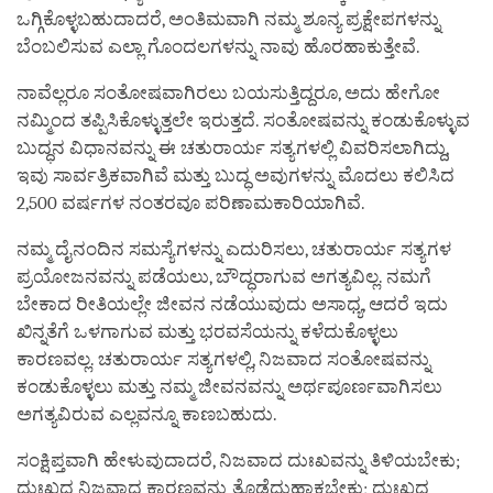
ಒಗ್ಗಿಕೊಳ್ಳಬಹುದಾದರೆ, ಅಂತಿಮವಾಗಿ ನಮ್ಮ ಶೂನ್ಯ ಪ್ರಕ್ಷೇಪಗಳನ್ನು
ಬೆಂಬಲಿಸುವ ಎಲ್ಲಾ ಗೊಂದಲಗಳನ್ನು ನಾವು ಹೊರಹಾಕುತ್ತೇವೆ.
ನಾವೆಲ್ಲರೂ ಸಂತೋಷವಾಗಿರಲು ಬಯಸುತ್ತಿದ್ದರೂ, ಅದು ಹೇಗೋ
ನಮ್ಮಿಂದ ತಪ್ಪಿಸಿಕೊಳ್ಳುತ್ತಲೇ ಇರುತ್ತದೆ. ಸಂತೋಷವನ್ನು ಕಂಡುಕೊಳ್ಳುವ
ಬುದ್ಧನ ವಿಧಾನವನ್ನು ಈ ಚತುರಾರ್ಯ ಸತ್ಯಗಳಲ್ಲಿ ವಿವರಿಸಲಾಗಿದ್ದು,
ಇವು ಸಾರ್ವತ್ರಿಕವಾಗಿವೆ ಮತ್ತು ಬುದ್ಧ ಅವುಗಳನ್ನು ಮೊದಲು ಕಲಿಸಿದ
2,500 ವರ್ಷಗಳ ನಂತರವೂ ಪರಿಣಾಮಕಾರಿಯಾಗಿವೆ.
ನಮ್ಮ ದೈನಂದಿನ ಸಮಸ್ಯೆಗಳನ್ನು ಎದುರಿಸಲು, ಚತುರಾರ್ಯ ಸತ್ಯಗಳ
ಪ್ರಯೋಜನವನ್ನು ಪಡೆಯಲು, ಬೌದ್ಧರಾಗುವ ಅಗತ್ಯವಿಲ್ಲ. ನಮಗೆ
ಬೇಕಾದ ರೀತಿಯಲ್ಲೇ ಜೀವನ ನಡೆಯುವುದು ಅಸಾಧ್ಯ, ಆದರೆ ಇದು
ಖಿನ್ನತೆಗೆ ಒಳಗಾಗುವ ಮತ್ತು ಭರವಸೆಯನ್ನು ಕಳೆದುಕೊಳ್ಳಲು
ಕಾರಣವಲ್ಲ. ಚತುರಾರ್ಯ ಸತ್ಯಗಳಲ್ಲಿ, ನಿಜವಾದ ಸಂತೋಷವನ್ನು
ಕಂಡುಕೊಳ್ಳಲು ಮತ್ತು ನಮ್ಮ ಜೀವನವನ್ನು ಅರ್ಥಪೂರ್ಣವಾಗಿಸಲು
ಅಗತ್ಯವಿರುವ ಎಲ್ಲವನ್ನೂ ಕಾಣಬಹುದು.
ಸಂಕ್ಷಿಪ್ತವಾಗಿ ಹೇಳುವುದಾದರೆ, ನಿಜವಾದ ದುಃಖವನ್ನು ತಿಳಿಯಬೇಕು;
ದುಃಖದ ನಿಜವಾದ ಕಾರಣವನ್ನು ತೊಡೆದುಹಾಕಬೇಕು; ದುಃಖದ