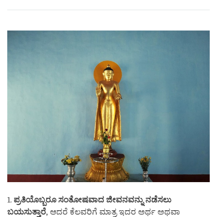
Share
Bookmark
on
facebook
1.
ಪ್ರತಿಯೊಬ್ಬರೂ
ಸಂತೋಷವಾದ
ಜೀವನವನ್ನು
ನಡೆಸಲು
ಬಯಸುತ್ತಾರೆ
,
ಆದರೆ ಕೆಲವರಿಗೆ ಮಾತ್ರ ಇದರ ಅರ್ಥ ಅಥವಾ