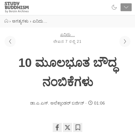
Close
Study
Buddhism
Home
›
ಅಗತ್ಯಗಳು
›
ಏನಿದು…
ಏನಿದು…
ಲೇಖನ 7 ರಲ್ಲಿ 21
10 ಮೂಲಭೂತ ಬೌದ್ಧ
ನಂಬಿಕೆಗಳು
ಡಾ.ಎ.ಎಸ್. ಅಲೆಕ್ಸಾಂಡರ್ ಬರ್ಜಿನ್
01:06