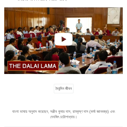
দৈনন্দিন জীবন
বাংলা ভাষায় অনুবাদ করেছেন, সঞ্জীব কুমার দাস, রামকৃষ্ণ দাস (কর্মা জ্ঞানবজ্র) এবং
দেবজিৎ চট্টোপাধ্যায়।