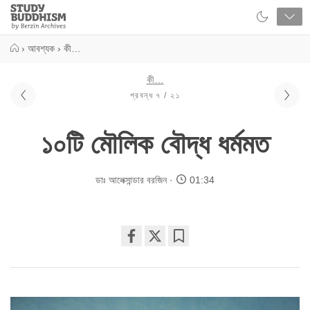
Close
Study
Buddhism
Home
›
আবশ্যক
›
কী…
কী…
প্রবন্ধ ৭ / ২১
১০টি মৌলিক বৌদ্ধ ধর্মমত
ডাঃ আলেক্সান্ডার বরজিন
01:34
Share
Bookmark
on
facebook