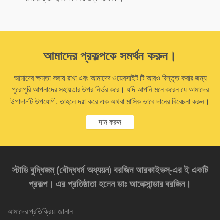
আমাদের প্রকল্পকে সমর্থন করুন।
আমাদের ক্ষমতা বজায় রাখা এবং আমাদের ওয়েবসাইট টি আরও বিস্তৃত করার জন্য
পুরোপুরি আপনাদের সহায়তার উপর নির্ভর করে। যদি আপনি মনে করেন যে আমাদের
উপাদানটি উপযোগী, তাহলে দয়া করে এক অথবা মাসিক ভাবে দানের বিবেচনা করুন।
দান করুন
স্টাডি বুদ্ধিজম্‌ (বৌদ্ধধর্ম অধ্যয়ন) বরজিন আরকাইভস্‌-এর ই একটি
প্রকল্প। এর প্রতিষ্ঠাতা হলেন ডাঃ আলেক্সান্ডার বরজিন।
আমাদের প্রতিক্রিয়া জানান