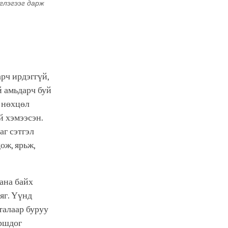
эглэгээг дарж
рч ирдэггүй,
й амьдарч буй
х нөхцөл
й хэмээсэн.
аг сэтгэл
ож, ярьж,
ана байх
яг. Үүнд
талаар буруу
оршдог