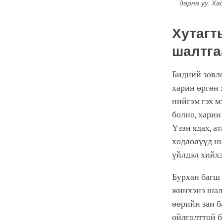
дарна уу. Ха
Хутагт
шалтга
Бидний зовло
харин өргөн 
нийгэм гэх м
болно, харин
Үзэн ядах, а
хөдлөлүүд нь
үйлдэл хийхэ
Бурхан багш 
жинхэнэ шалт
өөрийн зан б
ойлголттой б