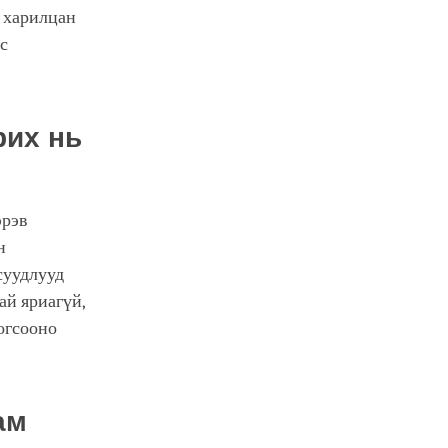
н харилцан
с
рих нь
эрэв
н
суудлууд
ай яриагүй,
огсооно
ам