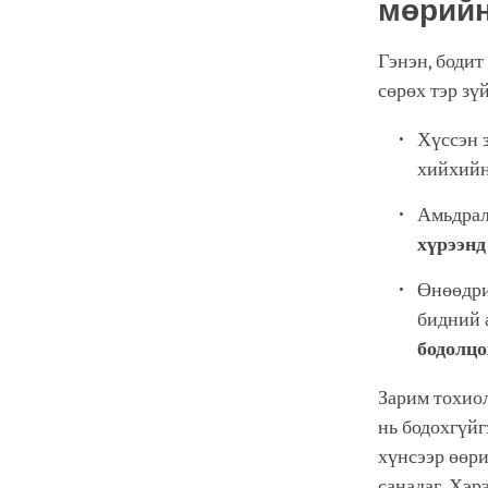
мөрийн
Гэнэн, бодит
сөрөх тэр зү
Хүссэн 
хийхий
Амьдрал
хүрээнд
Өнөөдри
бидний 
бодолцо
Зарим тохиол
нь бодохгүйг
хүнсээр өөри
санадаг. Хэр