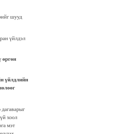
эрийг шууд
дран үйлдэл
ү өргөн
йн үйлдлийн
нөлөөг
 дагаварыг
гүй хоол
рга мэт
руулах