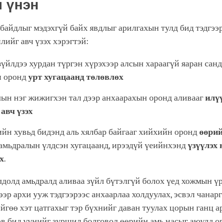
 үнэн
 байдлыг мэдэхгүй байх явдлыг арилгахын тулд бид тэдгэ
йлийг авч үзэх хэрэгтэй:
зүйлдээ хурдан түргэн хүрэхээр алсын хараагүй яаран сан
н оронд
урт хугацаанд төлөвлөх
ын нэг жижигхэн тал дээр анхаарахын оронд аливааг
илү
 авч үзэх
йн хувьд бидэнд аль хялбар байгааг хийхийн оронд
өөри
амьдралын үлдсэн хугацаанд, ирээдүй үеийнхэнд
үзүүлэх 
х
.
долд амьдралд аливаа зүйл бүтэлгүй болох үед хожмын үр
ээр архи ууж тэдгээрээс анхаарлаа холдуулах, эсвэл чанар
йгөө хэт цатгахыг тэр бүхнийг даван туулах цорын ганц а
эв бид үүнийг зуршил болговол өөрийн амь насыг аюулд о