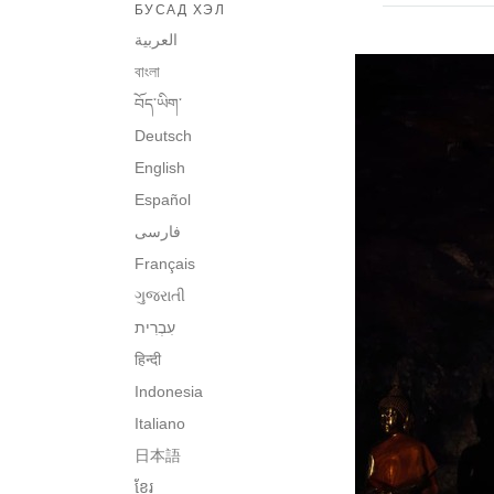
БУСАД ХЭЛ
العربية
বাংলা
བོད་ཡིག་
Deutsch
English
Español
فارسی
Français
ગુજરાતી
हिन्दी
Indonesia
Italiano
日本語
ខ្មែរ