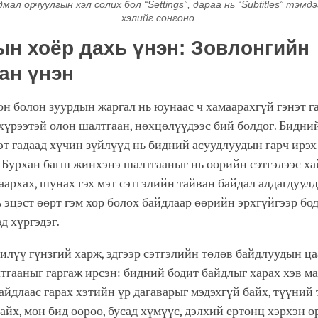
дмал орчуулгын хэл солих бол “Settings”, дараа нь “Subtitles” тэмд
хэлийг сонгоно.
ын хоёр дахь үнэн: Зовлонгийн
ан үнэн
н болон зуурдын жаргал нь юунаас ч хамаарахгүй гэнэт га
хүрээтэй олон шалтгаан, нөхцөлүүдээс бий болдог. Бидни
эт гадаад хүчин зүйлүүд нь бидний асуудлуудын гарч ирэ
 Бурхан багш жинхэнэ шалтгааныг нь өөрийн сэтгэлээс ха
таархах, шунах гэх мэт сэтгэлийн тайван байдал алдагдуулд
 эцэст өөрт гэм хор болох байдлаар өөрийн эрхгүйгээр бод
д хүргэдэг.
илүү гүнзгий харж, эдгээр сэтгэлийн төлөв байдлуудын ца
гааныг гаргаж ирсэн: бидний бодит байдлыг харах хэв ма
айдлаас гарах хэтийн үр дагаварыг мэдэхгүй байх, түүний 
айх, мөн бид өөрөө, бусад хүмүүс, дэлхий ертөнц хэрхэн 