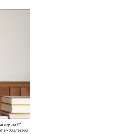
ж юу вэ?”
 тэмдэглэгээг