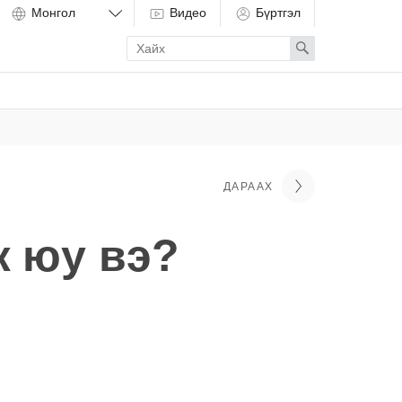
Видео
Бүртгэл
Enter
Search
search
term
ДАРААХ
ж юу вэ?