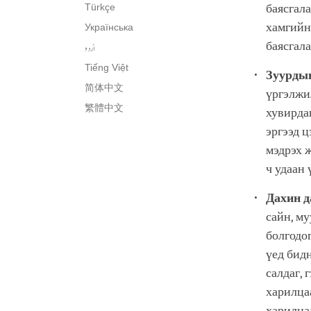
Türkçe
баясгала
хамгийн
Українська
баясгала
اُردو
Tiếng Việt
Зуурды
简体中文
үргэлжи
繁體中文
хувирдаг
эргээд ц
мэдрэх ж
ч удаан
Дахин д
сайн, м
болгодо
үед бидн
салдаг, 
харилцаа
харилца