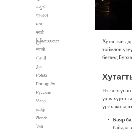
ಕನ್ನಡ
한국어
ລາວ
मराठी
Хутагтын дөр
မြန်မာဘာသာ
тоймлон үзүү
नेपाली
бөгөөд Бурха
ਪੰਜਾਬੀ
پنجابی
Хутагт
Polski
Português
Нэг дэх үнэн
Русский
үхэх хүртэл 
සිංහල
үргэлжилдэгг
தமிழ்
తెలుగు
Баяр ба
ไทย
байдал 