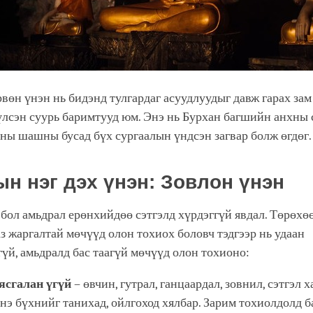
вөн үнэн нь бидэнд тулгардаг асуудлуудыг давж гарах за
лсэн суурь баримтууд юм. Энэ нь Бурхан багшийн анхны 
ны шашны бусад бүх сургаалын үндсэн загвар болж өгдөг.
ын нэг дэх үнэн: Зовлон үнэн
 бол амьдрал ерөнхийдөө сэтгэлд хүрдэггүй явдал. Төрөхөө
аз жаргалтай мөчүүд олон тохиох боловч тэдгээр нь удаан
үй, амьдралд бас таагүй мөчүүд олон тохионо:
ясгалан үгүй
– өвчин, гутрал, ганцаардал, зовнил, сэтгэл
энэ бүхнийг танихад, ойлгоход хялбар. Зарим тохиолдолд б