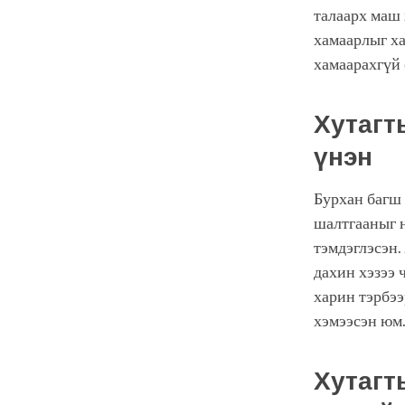
талаарх маш 
хамаарлыг ха
хамаарахгүй 
Хутагт
үнэн
Бурхан багш 
шалтгааныг н
тэмдэглэсэн.
дахин хэзээ 
харин тэрбээ
хэмээсэн юм
Хутагт