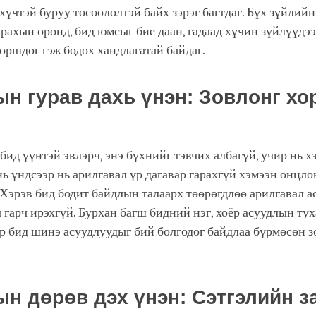
хүчтэй буруу төсөөлөлтэй байх зэрэг багтдаг. Бүх зүйлий
рахын оронд, бид юмсыг бие даан, гадаад хүчин зүйлүүдээ
оршдог гэж бодох хандлагатай байдаг.
ын гурав дахь үнэн: Зовлонг хо
бид үүнтэй эвлэрч, энэ бүхнийг тэвчих албагүй, учир нь х
ь үндсээр нь арилгавал үр дагавар гарахгүй хэмээн онцло
 Хэрэв бид бодит байдлын талаарх төөрөгдлөө арилгавал а
ч гарч ирэхгүй. Бурхан багш бидний нэг, хоёр асуудлын тух
р бид шинэ асуудлуудыг бий болгодог байдлаа бүрмөсөн з
.
ын дөрөв дэх үнэн: Сэтгэлийн з