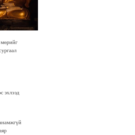
м мөрийг
сургаал
с эхлээд
 ханамжгүй
аяр