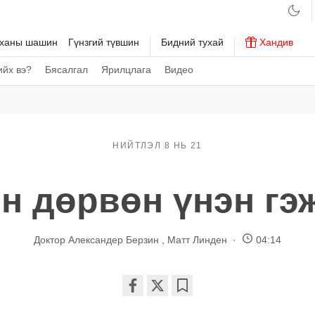
рханы шашин
Гүнзгий түвшин
Бидний тухай
Хандив
хийх вэ?
Бясалгал
Ярилцлага
Видео
НИЙТЛЭЛ 8 НЬ 21
н дөрвөн үнэн гэ
Доктор Александер Берзин
,
Матт Линден
04:14
Share
Bookmark