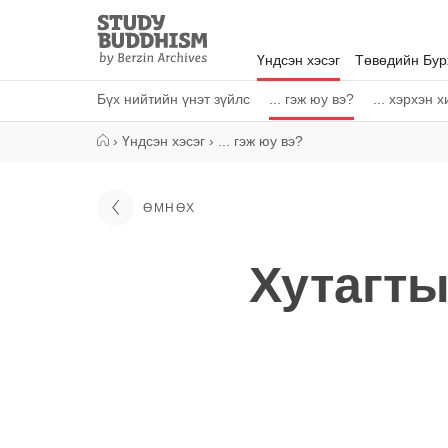
Close
Study
Buddhism
Үндсэн хэсэг
Төвөдийн Бу
Home
Бүх нийтийн үнэт зүйлс
... гэж юу вэ?
... хэрхэн 
›
Үндсэн хэсэг
›
... гэж юу вэ?
ӨМНӨХ
Хутагты