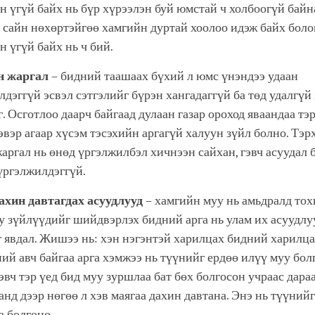
н үгүй байх нь бүр хүрээлэн буй юмстай ч холбоогүй байн
 сайн нөхөртэйгөө хамгийн дуртай хоолоо идэж байх боло
н үгүй байх нь ч бий.
н жаргал
– бидний таашаах бүхий л юмс үнэндээ удаан
лдэггүй эсвэл сэтгэлийг бүрэн хангадаггүй ба төд удалгүй
. Осготлоо даарч байгаад дулаан газар ороход яваандаа тэ
эвэр агаар хүсэм тэсэхийн аргагүй халуун зүйл болно. Тэ
аргал нь өнөд үргэлжилбэл хичнээн сайхан, гэвч асуудал б
 үргэлжилдэггүй.
ахин давтагдах асуудлууд
– хамгийн муу нь амьдралд то
уу зүйлүүдийг шийдвэрлэх бидний арга нь улам их асуудл
г явдал. Жишээ нь: хэн нэгэнтэй харилцах бидний харилца
ий авч байгаа арга хэмжээ нь түүнийг ердөө илүү муу бол
гэвч тэр үед бид муу зуршлаа бат бөх болгосон учраас дара
нд дээр нөгөө л хэв маягаа дахин давтана. Энэ нь түүнийг
а болгоно.