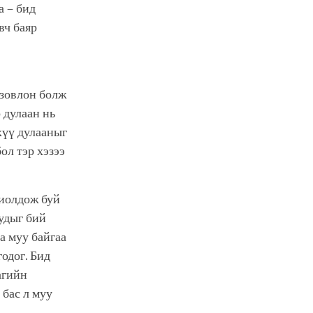
а – бид
вч баяр
 зовлон болж
р дулаан нь
рхүү дулааныг
ол тэр хэзээ
хиолдож буй
уудыг бий
а муу байгаа
годог. Бид
агийн
 бас л муу