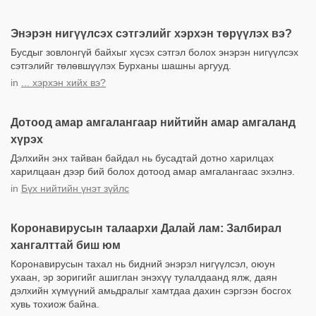
Энэрэн нигүүлсэх сэтгэлийг хэрхэн төрүүлэх вэ?
Бусдыг зовлонгүй байхыг хүсэх сэтгэл болох энэрэн нигүүлсэх
сэтгэлийг төлөвшүүлэх Бурханы шашны аргууд.
in
... хэрхэн хийх вэ?
Дотоод амар амгалангаар нийтийн амар амгаланд
хүрэх
Дэлхийн энх тайван байдал нь бусадтай дотно харилцах
харилцаан дээр бий болох дотоод амар амгалангаас эхэлнэ.
in
Бүх нийтийн үнэт зүйлс
Коронавирусын талаархи Далай лам: Залбирал
хангалттай биш юм
Коронавирусын тахал нь бидний энэрэл нигүүлсэл, оюун
ухаан, эр зоригийг ашиглан энэхүү тулалдаанд ялж, даян
дэлхийн хүмүүний амьдралыг хамтдаа дахин сэргээн босгох
хувь тохиож байна.