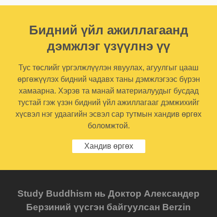
Бидний үйл ажиллагаанд
дэмжлэг үзүүлнэ үү
Тус төслийг үргэлжлүүлэн явуулах, агуулгыг цааш
өргөжүүлэх бидний чадавх таны дэмжлэгээс бүрэн
хамаарна. Хэрэв та манай материалуудыг бусдад
тустай гэж үзэн бидний үйл ажиллагааг дэмжихийг
хүсвэл нэг удаагийн эсвэл сар тутмын хандив өргөх
боломжтой.
Хандив өргөх
Study Buddhism нь Доктор Александер
Берзиний үүсгэн байгуулсан Berzin