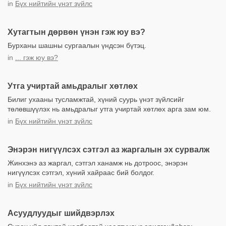
in
Бүх нийтийн үнэт зүйлс
Хутагтын дөрвөн үнэн гэж юу вэ?
Бурханы шашны сургаалын үндсэн бүтэц.
in
... гэж юу вэ?
Утга учиртай амьдралыг хөтлөх
Билиг ухааны тусламжтай, хүний суурь үнэт зүйлсийг
төлөвшүүлэх нь амьдралыг утга учиртай хөтлөх арга зам юм.
in
Бүх нийтийн үнэт зүйлс
Энэрэн нигүүлсэх сэтгэл аз жаргалын эх сурвалж
Жинхэнэ аз жаргал, сэтгэл ханамж нь дотроос, энэрэн
нигүүлсэх сэтгэл, хүний хайраас бий болдог.
in
Бүх нийтийн үнэт зүйлс
Асуудлуудыг шийдвэрлэх