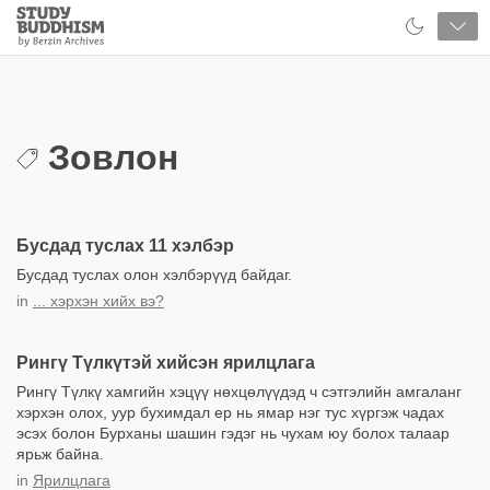
Close
Study
Buddhism
Home
Зовлон
Бусдад туслах 11 хэлбэр
Бусдад туслах олон хэлбэрүүд байдаг.
in
... хэрхэн хийх вэ?
Рингү Түлкүтэй хийсэн ярилцлага
Рингү Түлкү хамгийн хэцүү нөхцөлүүдэд ч сэтгэлийн амгаланг
хэрхэн олох, уур бухимдал ер нь ямар нэг тус хүргэж чадах
эсэх болон Бурханы шашин гэдэг нь чухам юу болох талаар
ярьж байна.
in
Ярилцлага