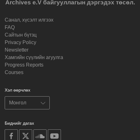
Archives e.V байгууллагын дэргэдэх төсөл.
Санал, хүсэлт илгээх
FAQ
Cайтын бүтзц
Privacy Policy
Newsletter
Хамгийн сүүлийн агуулга
Progress Reports
Courses
Хэл өөрчлөх
Биднийг дагах
on
on
on
on
facebook
X
soundcloud
youtube