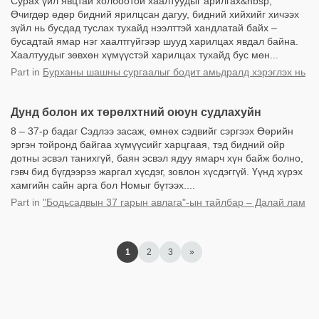
Сурах үйл явцтай холбоотой хаалтуудыг арилгах&nbsp;
Өчигдөр өдөр бидний ярилцсан дагуу, бидний хийхийг хичээх
зүйл нь бусдад туслах тухайд нээлттэй хандлатай байх –
бусадтай ямар нэг хаалтгүйгээр шууд харилцах явдал байна.
Хаалтуудыг зөвхөн хүмүүстэй харилцах тухайд бус мөн...
Part
in
Бурханы шашны сургаалыг бодит амьдралд хэрэглэх нь
Дунд болон их төрөлхтний oюун судлахуйн
8 – 37-р бадаг Сэдлээ засаж, өмнөх сэдвийг сэргээх Өөрийн
эргэн тойронд байгаа хүмүүсийг харцгаая, тэд бидний ойр
дотны эсвэл танихгүй, баян эсвэл ядуу ямарч хүн байж болно,
гэвч бид бүгдээрээ жаргал хүсдэг, зовлон хүсдэггүй. Үүнд хүрэх
хамгийн сайн арга бол Номыг бүтээх....
Part
in
"Бодьсадвын 37 гарын авлага"-ын тайлбар – Далай лам
1
2
3
»