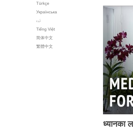
Türkçe
Українська
اُردو
Tiếng Việt
简体中文
繁體中文
ध्यानका ल