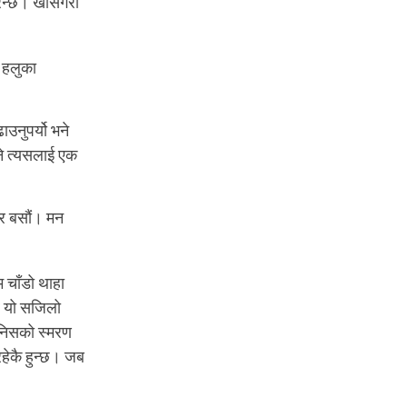
 गरिन्छ। खासगरी
ै हलुका
ाउनुपर्यो भने
ने त्यसलाई एक
भएर बसौं। मन
म चाँडो थाहा
तर यो सजिलो
ानिसको स्मरण
रहेकै हुन्छ। जब