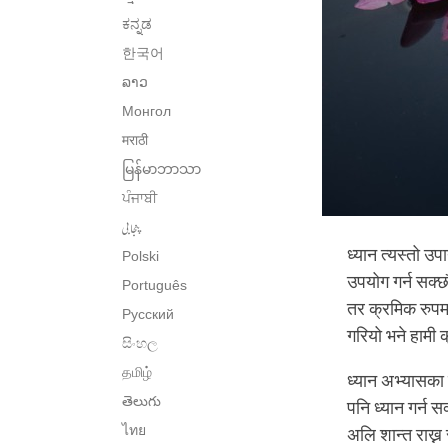
ಕನ್ನಡ
한국어
ລາວ
Монгол
मराठी
မြန်မာဘာသာ
ਪੰਜਾਬੀ
پنجابی
ध्यान त्यस्तो उ
Polski
उपयोग गर्न सक्छौ
Português
तर क्रमिक रुपमा 
Русский
गरियो भने हामी क
සිංහල
தமிழ்
ध्यान अभ्यासका 
తెలుగు
पनि ध्यान गर्न 
ไทย
अलि शान्त राख्न