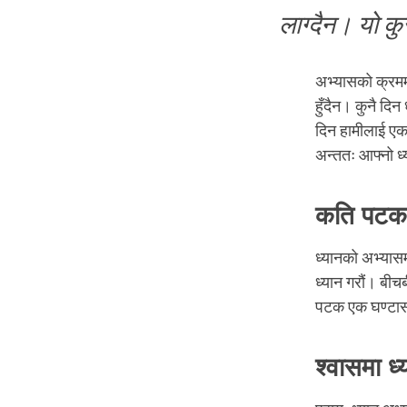
लाग्दैन। यो कु
अभ्यासको क्रममा
हुँदैन। कुनै दिन
दिन हामीलाई एकद
अन्ततः आफ्नो ध्
कति पटक ध
ध्यानको अभ्यासमा
ध्यान गरौं। बीचब
पटक एक घण्टासम्
श्वासमा ध्