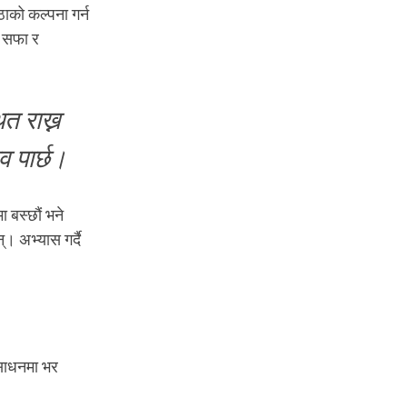
ठाको कल्पना गर्न
क सफा र
त राख्न
व पार्छ।
ा बस्छौं भने
्। अभ्यास गर्दै
य साधनमा भर