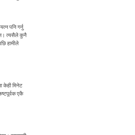
्न पनि गर्नु
न। त्यसैले कुनै
पछि हामीले
ा केही मिनेट
ष्टपूर्वक एकै