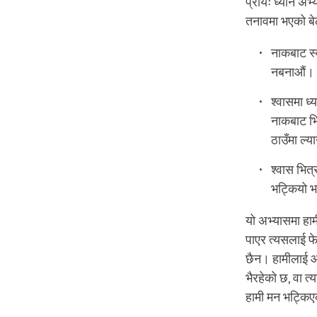
प्रायः ध्यान अभ्
तनावमा भएको बे
नाकबाट स्व
नबनाऔं।
श्वासमा ध्
नाकबाट भि
ठाउँमा ल्य
श्वास भित्
भट्कियो भन
यो अभ्यासमा हाम
पाएर त्यसलाई फे
छैन। हामीलाई आ
भैरहेको छ, वा त्
हामी मन भट्किएक