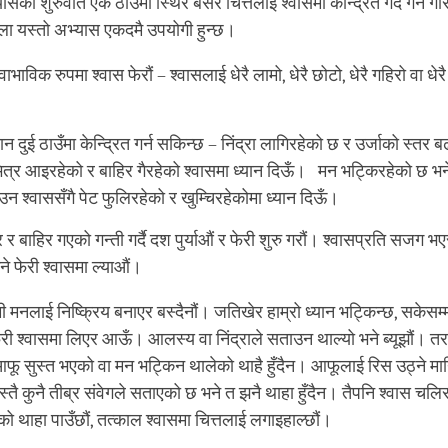
यासको शुरुवात एक ठाउँमा स्थिर बसेर चित्तलाई श्वासमा केन्द्रित गर्दै गर्ने
ला यस्तो अभ्यास एकदमै उपयोगी हुन्छ।
ाभाविक रुपमा श्वास फेरौं – श्वासलाई धेरै लामो, धेरै छोटो, धेरै गहिरो वा धेर
यान दुई ठाउँमा केन्द्रित गर्न सकिन्छ – निंद्रा लागिरहेको छ र उर्जाको स्तर बढ
त्र आइरहेको र बाहिर गैरहेको श्वासमा ध्यान दिऊँ। मन भट्किरहेको छ भ
ाउन श्वाससँगै पेट फुलिरहेको र खुम्चिरहेकोमा ध्यान दिऊँ।
र र बाहिर गएको गन्ती गर्दै दश पुर्याऔं र फेरी शुरु गरौं। श्वासप्रति सजग 
े फेरी श्वासमा ल्याऔं।
ी मनलाई निष्क्रिय बनाएर बस्दैनौं। जतिखेर हाम्रो ध्यान भट्किन्छ, सकेसम्
री श्वासमा लिएर आऊँ। आलस्य वा निंद्राले सताउन थाल्यो भने ब्यूझौं। 
फू सुस्त भएको वा मन भट्किन थालेको थाहै हुँदैन। आफूलाई रिस उठ्ने म
यस्तै कुनै तीब्र संवेगले सताएको छ भने त झनै थाहा हुँदैन। तैपनि श्वास चलि
ो थाहा पाउँछौं, तत्काल श्वासमा चित्तलाई लगाइहाल्छौं।