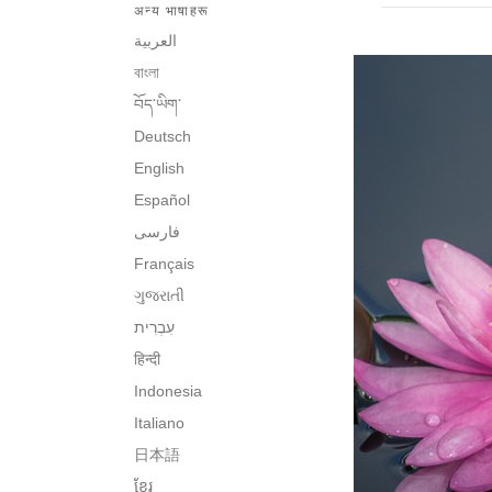
अन्य भाषाहरू
العربية
বাংলা
བོད་ཡིག་
Deutsch
English
Español
فارسی
Français
ગુજરાતી
हिन्दी
Indonesia
Italiano
日本語
ខ្មែរ