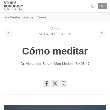
Close
Study
Buddhism
Home
›
Puntos básicos
›
Cómo
Cómo
ARTÍCULO 2 DE 15
Cómo meditar
Dr. Alexander Berzin
,
Matt Lindén
05:47
Share
Bookmark
on
facebook