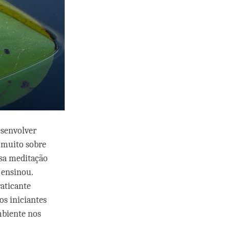
esenvolver
 muito sobre
ssa meditação
 ensinou.
aticante
os iniciantes
mbiente nos