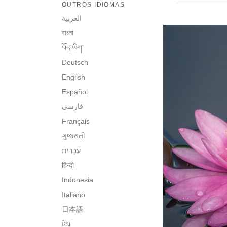
OUTROS IDIOMAS
العربية
বাংলা
བོད་ཡིག་
Deutsch
English
Español
فارسی
Français
ગુજરાતી
हिन्दी
Indonesia
Italiano
日本語
ខ្មែរ