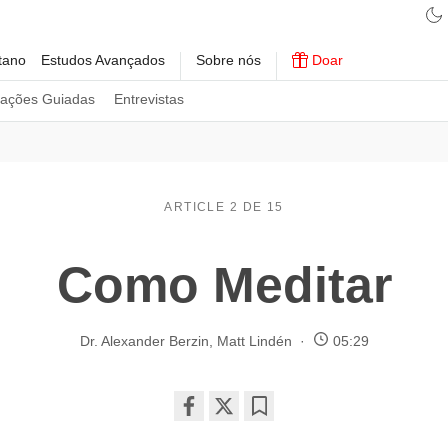
tano
Estudos Avançados
Sobre nós
Doar
tações Guiadas
Entrevistas
ARTICLE 2 DE 15
Como Meditar
Dr. Alexander Berzin
,
Matt Lindén
05:29
Share
Bookmark