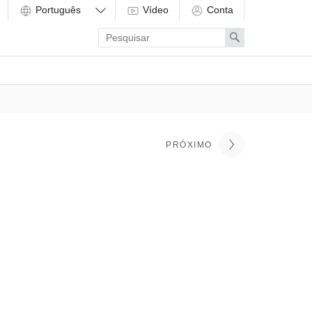
Vídeo
Conta
Enter
Search
search
term
PRÓXIMO