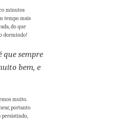
nco minutos
um tempo mais
ada, do que
mo dormindo!
 é
que
sempre
muito bem, e
cemos muito.
near, portanto
persistindo,