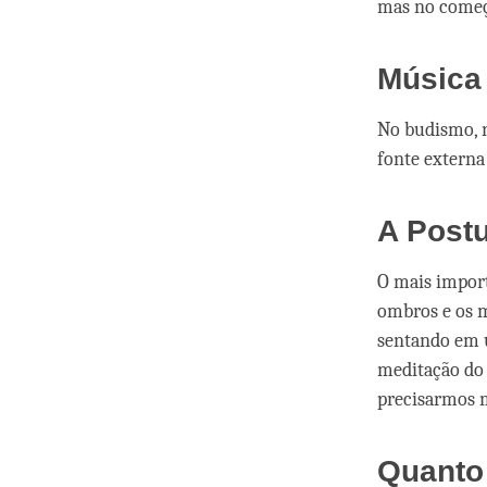
mas no começ
Música
No budismo, n
fonte externa
A Post
O mais import
ombros e os m
sentando em u
meditação do
precisarmos 
Quanto