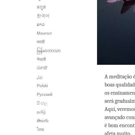
ಕನ್ನಡ
한국어
ລາວ
Монгол
मराठी
မြန်မာဘာသာ
नेपाली
ਪੰਜਾਬੀ
پنجابی
A meditação é
boas qualidad
Polski
os ensinament
Русский
será gradual
සිංහල
Aqui, veremos
தமிழ்
avançado cons
తెలుగు
é bom encontr
ไทย
afeta muito.