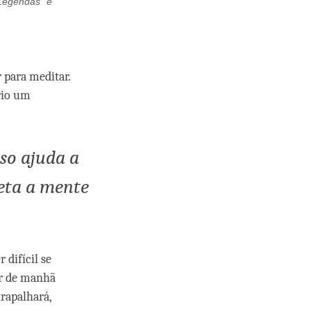
“Legendas” e
 para meditar.
rio um
so ajuda a
eta a mente
difícil se
ar de manhã
rapalhará,