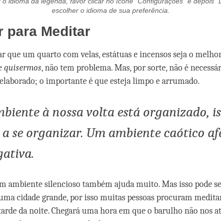
o idioma da legenda, favor clicar no ícone “Configurações” e depois 
escolher o idioma de sua preferência.
 para Meditar
 que um quarto com velas, estátuas e incensos seja o melhor
ue
quisermos
, não tem problema. Mas, por sorte, não é necessá
elaborado; o importante é que esteja limpo e arrumado.
iente à nossa volta está organizado, is
 a se organizar. Um ambiente caótico af
ativa.
 ambiente silencioso também ajuda muito. Mas isso pode ser 
uma cidade grande, por isso muitas pessoas procuram medit
arde da noite. Chegará uma hora em que o barulho não nos at