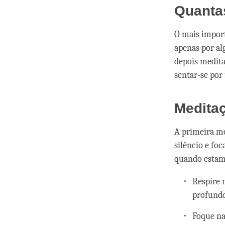
Quanta
O mais import
apenas por a
depois medita
sentar-se por
Medita
A primeira me
silêncio e fo
quando estam
Respire 
profundo
Foque na