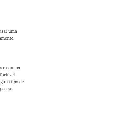
 usar uma
namente.
as e com os
fortável
guns tipo de
os, se