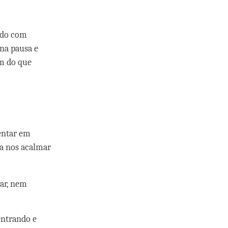
ndo com
na pausa e
im do que
entar em
ra nos acalmar
ar, nem
entrando e