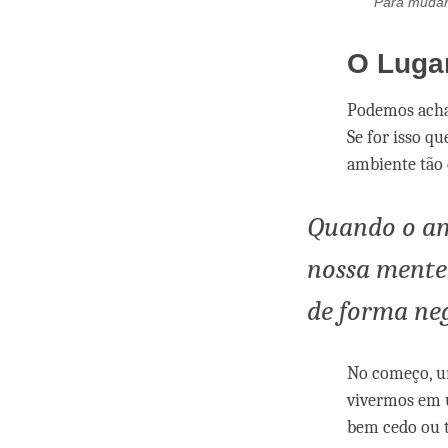
Para mudar 
O Lugar
Podemos achar
Se for isso q
ambiente tão 
Quando o amb
nossa mente
de forma neg
No começo, um
vivermos em 
bem cedo ou t