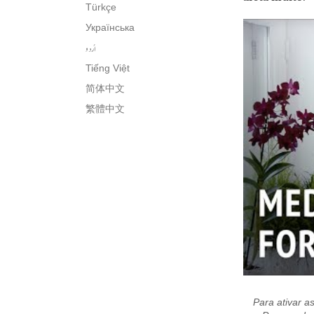
Türkçe
Українська
اُردو
Tiếng Việt
简体中文
繁體中文
Para ativar as