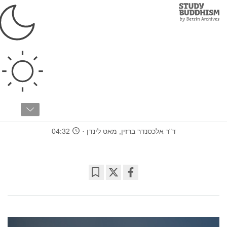
Study
Clos
Buddhism
Home
›
יסודות
›
איך ל...
איך ל...
מאמרים 2 מתוך 15
איך למדוט
ד"ר אלכסנדר ברזין
,
מאט לינדן
04:32
Bookmark
Share
on
facebook