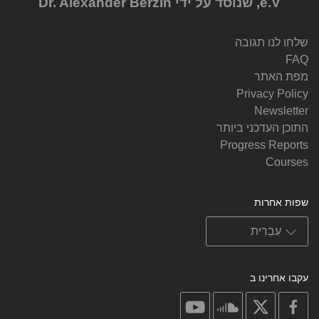
e.V, שנוסד על ידי Dr. Alexander Berzin
שלחו לנו תגובה
FAQ
מפת האתר
Privacy Policy
Newsletter
התוכן העדכני ביותר
Progress Reports
Courses
שפות אחרות
עקבו אחרינו ב
on
on
on
on
youtube
soundcloud
facebook
X