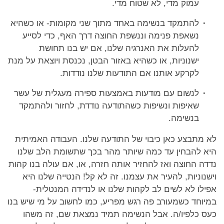
עמוק מדי, לא שטוח מדי.
להתמקד בנשימה באחד מתוך שני מקומות- או כשהיא
נשאפת פנימה וננשפת החוצה דרך האף, כדי לסייע
להעלות את האנרגיה שלנו, אם יש בנו תחושת
ישנוניות, או כשהיא באזור הבטן, נכנסת ויוצאת על מנת
לקרקע אותנו אם התודעות שלנו נודדות.
לנשום עם מודעות באמצעות ספירה מעגלית של עשר
שאיפות ונשיפות כשהתודעה נודדת, לחזור ולהתמקד
בנשימה.
לא מתבצע כאן כיבוי של התודעה שלנו. העבודה האמיתית
היא להבחין עד כמה שיותר מהר בכך שתשומת הלב שלנו
נדדה החוצה ואז להחזיר אותה חזרה, או, אם עולה בנו קהות
וישנוניות, להעיר את עצמנו. זה לא קל! הנטייה שלנו היא
אפילו לא לשים לב לקהות שלנו או לנדידה המנטלית-
במיוחד כשמעורב פה רגש מפריע, כמו לחשוב על מי שיש בנו
כעס כלפיו/ה. אבל הנשימה תמיד נמצאת שם, זה משהו