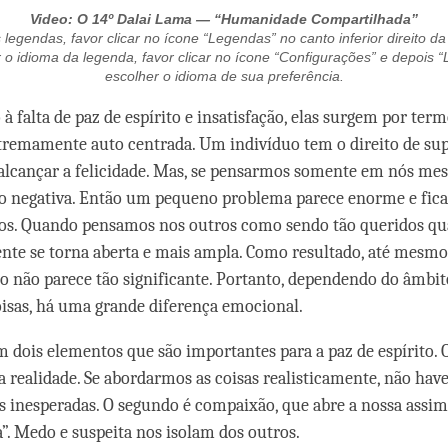
Video: O 14º Dalai Lama — “Humanidade Compartilhada”
 legendas, favor clicar no ícone “Legendas” no canto inferior direito da
o idioma da legenda, favor clicar no ícone “Configurações” e depois 
escolher o idioma de sua preferência.
 à falta de paz de espírito e insatisfação, elas surgem por te
remamente auto centrada. Um indivíduo tem o direito de sup
alcançar a felicidade. Mas, se pensarmos somente em nós me
to negativa. Então um pequeno problema parece enorme e fic
dos. Quando pensamos nos outros como sendo tão queridos qu
nte se torna aberta e mais ampla. Como resultado, até mesm
o não parece tão significante. Portanto, dependendo do âmbit
isas, há uma grande diferença emocional.
m dois elementos que são importantes para a paz de espírito. 
a realidade. Se abordarmos as coisas realisticamente, não hav
 inesperadas. O segundo é compaixão, que abre a nossa ass
a”. Medo e suspeita nos isolam dos outros.