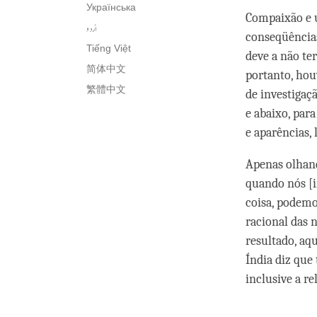
Українська
Compaixão e 
اُردو
conseqüências
Tiếng Việt
deve a não te
简体中文
portanto, hou
繁體中文
de investigaç
e abaixo, par
e aparências, 
Apenas olhand
quando nós [
coisa, podemos
racional das 
resultado, aqu
Índia diz que
inclusive a rel