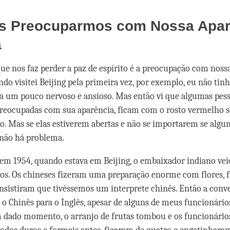
s Preocuparmos com Nossa Apar
a
que nos faz perder a paz de espírito é a preocupação com noss
ndo visitei Beijing pela primeira vez, por exemplo, eu não tin
a um pouco nervoso e ansioso. Mas então vi que algumas pes
preocupadas com sua aparência, ficam com o rosto vermelho 
do. Mas se elas estiverem abertas e não se importarem se algu
 não há problema.
em 1954, quando estava em Beijing, o embaixador indiano ve
s. Os chineses fizeram uma preparação enorme com flores, f
 insistiram que tivéssemos um interprete chinês. Então a conve
 o Chinês para o Inglês, apesar de alguns de meus funcionári
 dado momento, o arranjo de frutas tombou e os funcionários