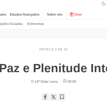
tano
Estudos Avançados
Sobre nós
Doar
tações Guiadas
Entrevistas
ARTICLE 3 DE 23
Paz e Plenitude Int
O 14º Dalai Lama
08:00
Share
Bookmark