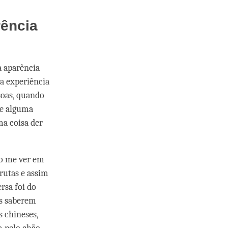
ência
a aparência
ha experiência
soas, quando
se alguma
ma coisa der
io me ver em
rutas e assim
rsa foi do
os saberem
 chineses,