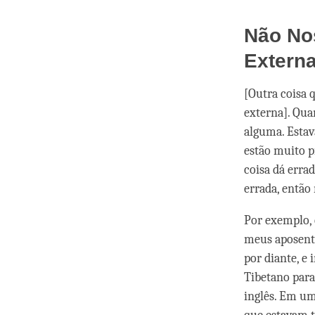
Não No
Extern
[Outra coisa 
externa]. Qua
alguma. Estav
estão muito 
coisa dá erra
errada, então
Por exemplo, 
meus aposento
por diante, e
Tibetano para
inglês. Em um