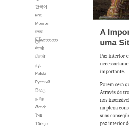
한국어
ລາວ
Монгол
A Impor
मराठी
မြန်မာဘာသာ
uma Si
नेपाली
Paz interior 
ਪੰਜਾਬੀ
necessariamen
پنجابی
importante.
Polski
Русский
Porem será qu
සිංහල
Através de tr
தமிழ்
nos insensíve
తెలుగు
na plena cons
suas conseqüê
ไทย
paz interior d
Türkçe