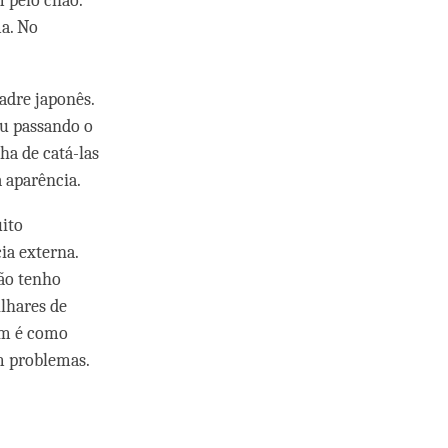
 pelo chão.
a. No
adre japonês.
ou passando o
ha de catá-las
 aparência.
uito
ia externa.
não tenho
lhares de
mim é como
m problemas.