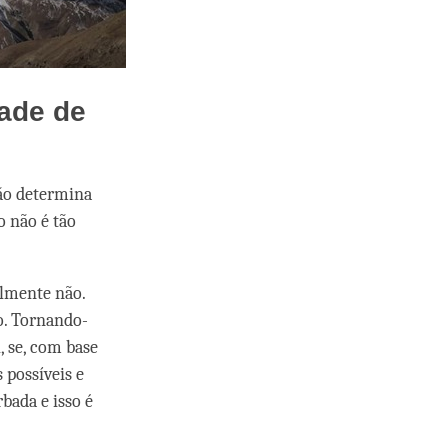
dade de
não determina
o não é tão
almente não.
o. Tornando-
, se, com base
 possíveis e
bada e isso é