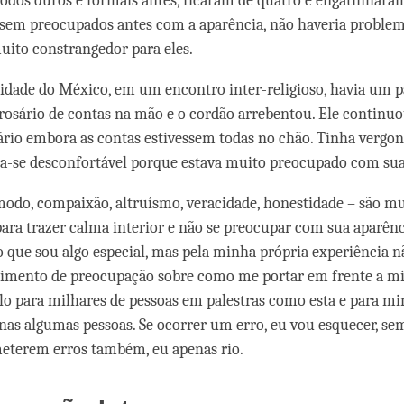
odos duros e formais antes, ficaram de quatro e engatinharam
ssem preocupados antes com a aparência, não haveria problem
muito constrangedor para eles.
idade do México, em um encontro inter-religioso, havia um p
rosário de contas na mão e o cordão arrebentou. Ele continu
ário embora as contas estivessem todas no chão. Tinha vergon
ia-se desconfortável porque estava muito preocupado com sua
odo, compaixão, altruísmo, veracidade, honestidade – são m
ara trazer calma interior e não se preocupar com sua aparênc
 que sou algo especial, mas pela minha própria experiência 
timento de preocupação sobre como me portar em frente a mi
alo para milhares de pessoas em palestras como esta e para 
nas algumas pessoas. Se ocorrer um erro, eu vou esquecer, se
eterem erros também, eu apenas rio.