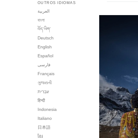
OUTROS IDIOMAS
العربية
বাংলা
བོད་ཡིག་
Deutsch
English
Español
فارسی
Français
ગુજરાતી
हिन्दी
Indonesia
Italiano
日本語
ខ្មែរ