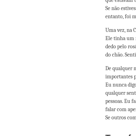
que estavam t
Se não estive
entanto, foi 
Uma vez, na C
Ele tinha um 
dedo pelo ros
do chão. Sent
De qualquer m
importantes p
Eu nunca digo
qualquer sen
pessoas. Eu f
falar com ape
Se outros com