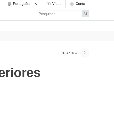
Vídeo
Conta
Enter
Search
search
term
PRÓXIMO
eriores