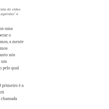
 tela do vídeo.
“Legendas” e
rmos uma
erar o
smos, a mente
amos
anto nós
o um
o pelo qual
O primeiro é a
erá
im chamada