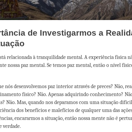
tância de Investigarmos a Reali
tuação
está relacionada à tranquilidade mental. A experiência física 
te nossa paz mental. Se temos paz mental, então o nível físic
e nós desenvolvemos paz interior através de preces? Não, re
einamento físico? Não. Apenas adquirindo conhecimento? Nã
is? Não. Mas, quando nos deparamos com uma situação difícil
ciência dos benefícios e malefícios de qualquer uma das ações
ncias, encararmos a situação, então nossa mente não é pertur
e verdade.