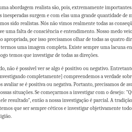
uma abordagem realista são, pois, extremamente importantes
 inesperadas surgem e com elas uma grande quantidade de me
rmos sido realistas. Nós não vimos realmente todas as conseq
ve uma falta de consciência e entendimento. Nosso medo veio
ão apropriada, por isso precisamos olhar de todas as quatro di
a termos uma imagem completa. Existe sempre uma lacuna ent
logo temos que investigar de todas as direções.
o, não é possível ver se algo é positivo ou negativo. Entretan
investigando completamente] compreendemos a verdade sob
 avaliar se é positiva ou negativa. Portanto, precisamos de av
nossas situações. Se começarmos a investigar com o desejo: "Q
ele resultado", então a nossa investigação é parcial. A tradiç
 temos que ser sempre céticos e investigar objetivamente todo
igião.