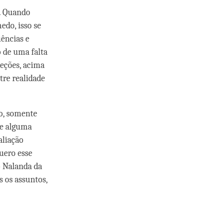
. Quando
do, isso se
üências e
 de uma falta
reções, acima
re realidade
to, somente
re alguma
aliação
uero esse
ão Nalanda da
s os assuntos,