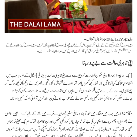
ویڈیو: چودھویں دلائی لاما ـ «ہمارا انسانی اشتراک»
ذیلی سرورق کو سننے/دیکھنے کے لئیے ویڈیو سکرین پر دائں کونے میں نیچے ذیلی سرورق آئیکان پر کلک کریں۔ ذیلی سرورق کی زبان بدلنے کے
لئیے "سیٹنگز" پر کلک کریں، پھر "ذیلی سرورق" پر کلک کریں اور اپنی من پسند زبان کا انتخاب کریں۔
اپنی ظاہری حالت سے بے پروا رہنا
[
ایک اور چیز جو ہمارا ذہنی سکون کوغارت کر دیتی ہے وہ ہے اپنی ظاہری حالت پریشانی]
مثال کے طور پر جب میں
پہلی مرتبہ بیجنگ گیا تو نا تجربہ کار تھا۔ کچھ گھبرایا ہوا تھا، قدرے تشویش بھی تھی۔ پھر میں نے دیکھا کہ کچھ لوگ اگر
اپنی ظاہری حالت کے بارے میں فکر مند ہوں تو ان کا چہرہ اس وقت بہت سرخ ہو جاتا ہے جب کوئی گڑ بڑ ہو
جائے۔ لیکن اگر وہ ذہن کھلا رکھیں اور کسی معاملے کے خراب ہونے کی پروا نہ کریں تو کوئی مسئلہ نہیں ہوتا۔
مثلاً ۱۹۵۴ء میں جب میں بیجنگ میں تھا تو ہندوستانی سفیر مجھے میرے کمرے میں ملنے کے لیے آئے۔ چین والوں
نے پھولوں، پھلوں سے استقبال کی بے تحاشا تیاریاں کر رکھی تھیں اور ان کا اصرار تھا کہ ہم ایک چینی ترجمان
بھی ساتھ رکھیں۔ اس طرح بات تبتی سے ہوتی ہوئی چینی اور پھر انگریزی تک پہنچی، اگرچہ میرے سرکاری افسروں
میں سے بعض انگریزی جانتے تھے۔ دوران گفتگو یوں ہوا کہ پھلوں کا ڈھیر زمین پر بکھر گیا اور چینی اہلکار جو اس