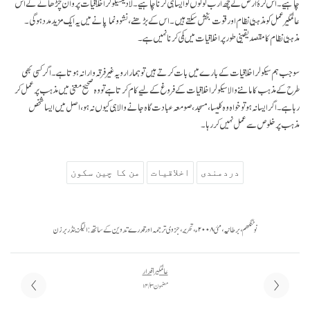
چاہیے۔ اس کرۂ ارض کے چھ ارب لوگوں کو ایسا ہی کرنا چاہیے۔ لادینسیکولر اخلاقیات پروان چڑھانے کے اس
عالمگیر عمل کو مذہبی نظام اور قوت بخش سکتے ہیں۔ اس کے بڑھنے، نشوونما پانے میں یہ ایک مزید مدد ہوگی۔
مذہبی نظام کا مقصد یقینی طور پر اخلاقیات میں کمی کرنا نہیں ہے۔
سو جب ہم سیکولر اخلاقیات کے بارے میں بات کرتے ہیں تو ہمارا رویہ غیر فرقہ وارانہ ہوتا ہے۔ اگر کسی بھی
طرح کے مذہب کا ماننے والا سیکولر اخلاقیات کے فروغ کے لیے کام کرتا ہے تو وہ صحیح معنی میں مذہب پر عمل کر
رہا ہے۔ اگر ایسا نہ ہو تو خواہ وہ کلیسا، مسجد، صومعہ عبادت گاہ جانے والا ہی کیوں نہ ہو، اصل میں ایسا شخص
مذہب پر خلوص سے عمل نہیں کر رہا۔
دردمندی
اخلاقیات
من کا چین سکون
نوٹنگھم، برطانیہ، مئی ۲۰۰۸ء، تحریر، جزوی ترجمہ اور قدرے تدوین کے ساتھ: الیگزینڈر برزن
عالمگیر اقدار
مضمون ۳ / ۱۴