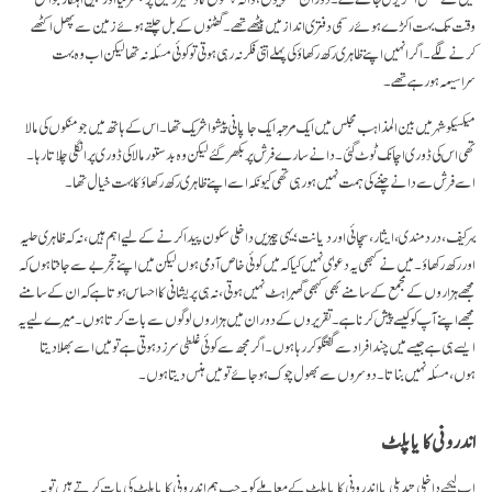
وقت تک بہت اکڑے ہوئےرسمی دفتری انداز میں بیٹھے تھے۔ گھٹنوں کے بل چلتے ہوئے زمین سے پھل اکٹھے
کرنے لگے۔ اگر انہیں اپنے ظاہری رکھ رکھاؤ کی پہلے اتنی فکر نہ رہی ہوتی تو کوئی مسئلہ نہ تھا لیکن اب وہ بہت
سراسیمہ ہو رہے تھے۔
میکسیکو شہر میں بین المذاہب مجلس میں ایک مرتبہ ایک جاپانی پیشوا شریک تھا۔ اس کے ہاتھ میں جو منکوں کی مالا
تھی اس کی ڈوری اچانک ٹوٹ گئی۔ دانے سارے فرش پر بکھر گئے لیکن وہ بدستور مالا کی ڈوری پر انگلی چلاتا رہا۔
اسے فرش سے دانے چننے کی ہمت نہیں ہو رہی تھی کیونکہ اسے اپنے ظاہری رکھ رکھاؤ کا بہت خیال تھا۔
بہرکیف، دردمندی، ایثار، سچائی اور دیانت؛ یہی چیزیں داخلی سکون پیدا کرنے کے لیے اہم ہیں، نہ کہ ظاہری حلیہ
اور رکھ رکھاؤ۔ میں نے کبھی یہ دعوٰی نہیں کیا کہ میں کوئی خاص آدمی ہوں لیکن میں اپنے تجربے سے جانتا ہوں کہ
مجھے ہزاروں کے مجمع کے سامنے بھی کبھی گھبراہٹ نہیں ہوتی، نہ ہی پریشانی کا احساس ہوتا ہے کہ ان کے سامنے
مجھے اپنے آپ کو کیسے پیش کرنا ہے۔ تقریروں کے دوران میں ہزاروں لوگوں سے بات کرتا ہوں۔ میرے لیے یہ
ایسے ہی ہے جیسے میں چند افراد سے گفتگوکررہا ہوں ۔ اگر مجھ سے کوئی غلطی سرزد ہوتی ہے تو میں اسے بھلا دیتا
ہوں، مسئلہ نہیں بناتا۔ دوسروں سے بھول چوک ہو جائے تو میں ہنس دیتا ہوں۔
اندرونی کایا پلٹ
اب لیجیے داخلی تبدیلی یا اندرونی کایا پلٹ کے معاملے کو۔ جب ہم اندرونی کایا پلٹ کی بات کرتے ہیں تو یہ