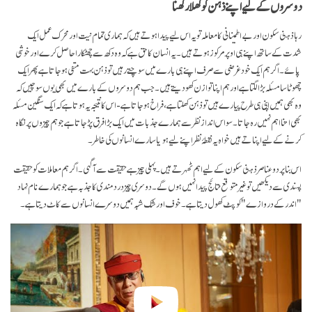
دوسروں کے لیے اپنے ذہن کو کھلا رکھنا
رہا ذہنی سکون اور بےاطمینانی کا معاملہ تو یہ اس لیے پیدا ہوتے ہیں کہ ہماری تمام نیت اور محرک عمل ایک
شدت کے ساتھ اپنے ہی اوپر مرکوز ہو تے ہیں۔ یہ انسان کا حق ہے کہ وہ دکھ سے چھٹکارا حاصل کرے اور خوشی
پائے۔ اگر ہم ایک خود غرضی سے صرف اپنے ہی بارے میں سوچتے رہیں تو ذہن بہت منفی ہو جاتا ہے پھر ایک
چھوٹا سا مسئلہ بڑا لگتا ہے اور ہم اپنا توازن کھو دیتے ہیں۔ جب ہم دوسروں کے بارے میں بھی یوں سوچیں کہ
وہ بھی ہمیں اپنی ہی طرح پیارے ہیں تو ذہن کھلتا ہے، فراخ ہو جاتا ہے- اس کا نتیجہ یہ ہوتا ہے کہ ایک سنگین مسئلہ
بھی اتنا اہم نہیں رہ جاتا۔ سو اس انداز نظر سے ہمارے جذبات میں ایک بڑا فرق پڑ جاتا ہے جو ہم چیزوں پر نگاہ
کرنے کے لیے اپناتے ہیں خواہ یہ نقطۂ نظر اپنے لیے ہو یا سارے انسانوں کی خاطر۔
اس بنا پر دو عناصر ذہنی سکون کےلیے اہم ٹھہرتے ہیں۔ پہلی چیز ہے حقیقت سے آگہی۔ اگر ہم معاملات کو حقیقت
پسندی سے دیکھیں تو غیر متوقع نتائج پیدا نہیں ہوں گے۔ دوسری چیز دردمندی کا جذبہ ہے جو ہمارے نام نہاد
"اندر کے دروازے" کو پٹ کھول دیتا ہے۔ خوف اور شک شبہ ہمیں دوسرے انسانوں سے کاٹ دیتا ہے۔