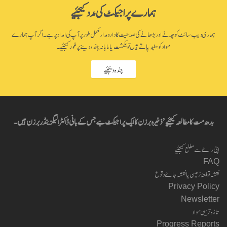
ہمارے پراجیکٹ کی مدد کیجئیے
ہماری ویب سائٹ کو چلانے اور بڑھانے کی صلاحیت کا دارومدار مکمل طور پر آپ کی امداد پر ہے۔ اگر آپ ہمارے
مواد کو مفید پاتے ہیں تو یکمشت یا ماہانہ چندہ دینے پر غور کیجئیے۔
چندہ دیجئیے
بدھ مت کا مطالعہ کیجئیے’ ذخیرہ برزن کا ایک پراجیکٹ ہے جس کے بانی ڈاکٹر الیگزینڈر برزن ہیں۔
اپنی راۓ سے مطلع کیجئیے
FAQ
نقشہ قطعۂ زمین یا نقشہ جاۓ وقوع
Privacy Policy
Newsletter
تازہ ترین مواد
Progress Reports