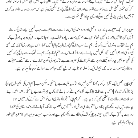
صرف علم حاصل کر کے؟ نہیں۔ اپنے احساسات کو مردہ کر کے؟ نہیں۔ لیکن جب ہمیں کسی مشکل کا سامنا ہو اور
اگر کسی ممکنہ عملی حل سے فائدے نقصان اور ان کے نتائج کی پوری آگہی کی بنیاد پر اس صورت حال کا مقابلہ کریں
تو ہمیں ذہنی پریشانی نہیں ہوتی اور یہی سچا داخلی سکون ہے۔
مزید براں ایک حقیقت پسندانہ راہ عمل اور درد مندی اس لحاظ سے بہت اہم ہے۔ جب کہیں ایسے نتائج سامنے
آئیں جن کا ہمیں اندازہ نہیں تھا تو اس سے ہم میں بہت زیادہ خوف پیدا ہو جاتا ہے۔ اس کی وجہ یہ ہوتی ہے کہ
ہم نے حقیقت پسندی نہیں دکھائی۔ ہم نے سب نتائج کو پوری طرح جانچا نہیں تھا۔ اس لیے ہماری آگاہی میں بھی
کمی رہ گئی اور ہم انہیں سمجھ بھی نہیں پائے۔ ہمارا خوف اس سے جنم لیتا ہے کہ ہم نے ٹھیک سے جانچ پرکھ نہیں
کی تھی سو ہمیں چار سُو دیکھنے، اوپر تلے نظر ڈالنے کی ضرورت ہے تاکہ پوری تصویر ہمارے سامنے آ سکے۔حقیقت
اور ظاہری صورت حال میں ہمیشہ ایک فاصلہ ہوتا ہے اس لیے ہمیں ہر پہلو سے معاملے کو جانچ لینا چاہیے۔
کسی چیز پر محض ایک نظر ڈال کر یہ کہنا ممکن نہیں ہوتا کہ یہ مثبت ہے یا منفی۔ لیکن جب
[ہم اس کی اچھی طرح جانچ
پڑتال کرلیں تو]
اصل بات کا پتا چلتا ہے تبھی ہم یہ طے کر پاتے ہیں کہ یہ چیز مثبت ہے یا منفی۔ پس ہمیں اپنے
معاملات اور حالات کا عقلی تجزیہ کرنا چاہیے۔اگر ہم اپنی جستجو کا آغاز ہی اس خواہش سے کریں کہ "یوں ہونا
چاہیے، میں ایسا دیکھنا چاہتا ہوں" تو ہماری تلاش اور جستجو میں تعصب کا رنگ آ جائے گا۔ ہندوستان کی نلندا
روایت یہ کہتی ہے کہ ہمیں ہمیشہ ہر چیز کو شک کی نگاہ سے دیکھنا چاہیے اور مذہب سمیت ہر میدان کا معروضی طور
پر جائزہ لینا چاہیے۔