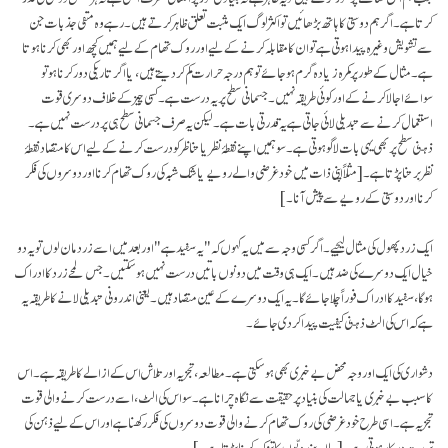
کرتا ہے۔ اگر ہم دوستی کا ہاتھ بڑھائیں تو اکثر لوگ ایک مثبت تعلق ظاہر کرتے ہیں۔ رہے وہ منفی جذبات جن
سے تشویش وغیرہ پیدا ہوتی ہے تو ان کا مقابلہ کرنے کے لیے اور روک تھام کےلیے ہمیں کچھ اور بھی کرنا ہوتا
ہے۔ مثال کے طور پر کمرہ زیادہ گرم ہو جائے تو ہم درجہ حرارت کم کر دیتے ہیں، یا اگر تاریکی دور کرنا ہوتو
سوائے اجالا کرنے کے اور کوئی طریقہ نہیں۔ جسمانی سطح پر یہ درست ہے۔ کسی چیز کے خلاف دوسری قوت
استعمال کرنے سے تبدیلی لائی جاتی ہے یہ قدرتی بات ہے۔ لیکن یہ صرف جسمانی سطح ہی پر درست نہیں ہے۔
ذہنی سطح پر بھی یہی بات لاگو ہوتی ہے۔ سو ہمیں اپنے نقطۂ نظر یا تناظر کو درست کرنے کےلیے اس کا متضاد نقطۂ
نظر برتنا پڑتا ہے۔
[مثلاً اپنی ذات میں خود غرضی والے رویے یا شک شبہ کی روک تھام کرنا اور دوسروں کی فکر
کرنا اور دوستی کے رویے سےپیش آنا۔]
ایک زرد پھول کی مثال لیجیے۔ اگر کسی وجہ سے میں یہ کہوں کہ "یہ سفید ہے" اور بعد میں اسے زرد مان لوں تو یہ دو
خیال ایک دوسرے کی ضد ہیں۔ ایک ہی وقت میں دونوں باتیں درست نہیں ہو سکتیں۔ جس لمحے زرد کا ادراک
ہوگا، سفید کا ادراک فوراً چلا جائے گا۔ یہ ایک دوسرے کے عین متضاد ہیں۔ یعنی اندرونی تبدیلی لانے کا طریقہ یہ
ہے کہ اس کی الٹ ذہنی کیفیت پیدا کر دی جائے۔
دشواری کی ایک اور وجہ محض بے خبری بھی ہو سکتی ہے۔ مطالعہ، تجزیہ اور تلاش اس کے ازالے کا طریقہ ہے۔ اس
کا سبب بے خبری یا جہالت کی بنیاد پر حقیقت سے نگاہ چرانا ہے۔ سو اس کی الٹ، اسے درست کرنے والی قوت
تجزیہ ہے۔ اسی طرح خود غرضی کی روک تھام کرنے والی قوت دوسروں کی فکر رکھنا ہے اور اس کے لیے ذہن کی
تربیت درکار ہوتی ہے
۔ [یا اپنے رویّوں کا تزکیہ کرنا پڑتا ہے۔
]