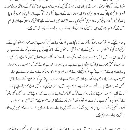
جذبات کی سطح کا ذکر ہوگا۔ اندرونی کایا پلٹ یا تبدیلی کی ایک نوعیت تو وہ ہے جو بڑھتی عمر کے ساتھ قدرتی طور پر
خود ہی واقع ہو جاتی ہے اور دوسری وہ جو خارجی حالات کے ذریعے عمل میں آتی ہے۔ اس طرح کی اندرونی کایا
پلٹ تو خود بخود ہو جاتی ہیں۔ دوسری قسم کی کایا پلٹ حقیقت میں لانے کے لیے کاوش کرنا ہوتی ہے اور یہی ہم
اصل میں کرنا چاہتے ہیں: اپنی مرضی کی اندرونی کایا پلٹ ۔ یہ کایا پلٹ کے بنیادی معنی ہیں ۔
یہ جان لیجیے کہ ہم اپنی آئندہ زندگی، آخرت میں نجات یا جنت کی بات نہیں کر رہےہین۔ ہمارا موضوع یہ ہے کہ
آج کی زندگی کو مشکلوں اور مسائل کے باوجود خوشی اور سکون کے ساتھ کیسے بِتایا جائے۔ یہ کرنے کے لیے جن
بڑی چیزوں سے ہمیں نمٹنا پڑتا ہے وہ ہے غصہ، نفرت، خوف، حسد، شک شبہ، احساسِ تنہائی، ذہنی دباؤ وغیرہ ۔
ان سب کا تعلق ہمارے بنیادی ذہنی رویے سے ہے اور یہ پیدا ہی اس لیے ہوتے ہیں کہ ہم بہت زیادہ مرکوز
بالذات ہو جاتے ہیں، اپنے آپ ہی کو دیکھتے رہتے ہیں۔ ان چیزوں کا سامنا کرتے ہوئے ہمارے لیے ہمارا
نفس سب سے زیادہ اہمیت رکھتا ہے اور اسی سے حسد پیدا ہوتا ہے۔ اپنے آپ کو اتنا عزیز رکھنے سے ذرا سی
الجھن غصہ دلا دیتی ہے اور غصے سے خوف پیدا ہوتا ہے۔ ہمیں دوسروں کی پرواہ نہیں ہوتی ہم صرف اپنی پرواہ
کرتے ہیں۔ ہم یوں سوچتے ہیں کہ دوسرے لوگ بھی صرف اپنے ہی بارے میں سوچتے ہیں اور انہیں بھی یقیناً
ہماری کوئی پروا نہیں ہے۔ اس سے ہم خود کو تنہا محسوس کرنے لگتے ہیں۔ ہم سوچتے ہیں کہ " میں دوسروں پر
بھروسا نہیں کر سکتا" اور یوں ہم ان پر شک کرنے لگتے ہیں جو ہمارے سامنے ہیں، جو ہمارے پہلو میں ہیں، بلکہ
وہ بھی جو ہمارے پیچھے ہیں۔
جب ہم اس معاملے پر غور کرتے ہیں تو یہ ظاہر ہے کہ بنیادی طور پر انسانی فطرت ایسی ہے کہ ہر شخص دوستی کی قدر