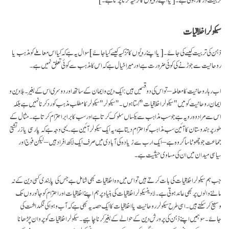
سیکولر اخلاقیات
ذہن کی تربیت کیسے کی جائے۔
[یا اپنے رویّوں کا تزکیہ کیسے کیا جائے]
سوال یہ ہے کہ کیا اس معاملے کو مذہب یا
روحانیت سے جوڑنے کی کوئی ضرورت ہے اور میرا خیال ہے کہ اس کا مذہب سے کوئی تعلق نہیں ہے۔
اب رہا روحانیت کا معاملہ – تو اس کی دو قسمیں ہیں: ایک دین و ایمان کے ساتھ اور دوسری اس کےبغیر۔ بلا دین و
ایمان روحانیت کو میں "سیکولر اخلاقیات" کہتا ہوں۔ "سیکولر" سیکولر کا مطلب مذہب کو رد کرنا نہیں ہے بلکہ
اس سے مراد وہ رویہ ہے جو سب مذاہب سے یکساں سلوک کرتا ہے اور سب کا برابر احترام کرتا ہے۔ مثال کے
طور پر ہندوستان کا آئین سب مذاہب کو احترام دیتا ہے، یہ ایک سیکولر آئین ہے۔ یہی وجہ ہے کہ پارسی یا زرتشتی
جماعت جو چھوٹا سا گروہ ہے – ایک ارب سے زیادہ کی آبادی میں صرف ایک لاکھ افراد ہیں – لیکن فوج اور
سیاسی میدان میں ان کی مساوی حیثیت ہے۔
جب ہم سیکولر اخلاقیات کی بات کرتے ہیں تو اس میں وہ اخلاقیات بھی شامل ہے جس کی پابندی کسی دین کے نہ
ماننے والوں پر بھی عائد ہوتی ہے۔ لادینسیکولر اخلاقیات کی بنیاد پر ہم اپنے اخلاقیات اور احترام کو جانوروں تک
وسیع کر سکتے ہیں۔ اسی طرح سیکولر روحانیت یا اخلاقیات کا ایک حصہ یہ بھی ہے کہ آب وہوا کی نگہداشت کی
جائے۔ سو ہمیں اپنے ذہن کی پرورش دین کے حوالے کے بغیر کرنا چاہیے۔ سیکولراخلاقیات کو پروان چڑھانا