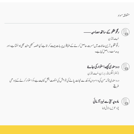
متعلقہ مواد
رنگو تلکو کے ساتھ مصاحبہ–––
مَیٹ لِنڈن
رنگو تلکو بد ترین حالات میں مسرت حاصل کرنے کے طریقوں پر بات چیت کرتا ہے، کیا غصہ کبھی مفید بھی ہو سکتا ہے، اور
بدھ مت دراصل کیا ہے۔
درد مندی کیسے استوار کی جاۓ
ڈاکٹر الیگزینڈر برزن ، مَیٹ لِنڈن
درد مندی جو کہ من کی دوسروں کو دکھ سے نجات پانے کی خواہش کی منفعت بخش کیفیت ہے، کو استوار کرنے کے بودھی
طریقے
مادہ پرستی سے نبرد آزمائی
چودھویں دلائی لاما