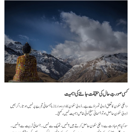
کسی صورتِ حال کی حقیقت جاننے کی اہمیت
داخلی سکون کا تعلق ذہنی ٹھہراؤ سے ہے۔ ذہنی سکون کا دارومدار لازماً جسمانی تجربے پر نہیں ہوتا۔ اگر ہمیں
ذہنی سکون حاصل ہو تو جسمانی سطح کوئی خاص اہمیت نہیں رکھتی۔
سو، کیا ہم عبادت سے داخلی سکون حاصل کرتے ہیں؟ نہیں، ٹھیک سے نہیں۔ جسمانی تربیت سے؟ نہیں۔