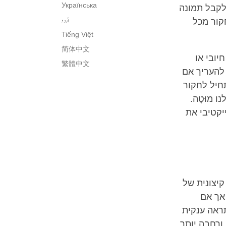
Українська
 לקבל תמונה
اُردو
קור מכל
Tiếng Việt
简体中文
יובי או
繁體中文
 להעריך אם
תחיל לחקור
 מוּטָה.
יקטיבי את
קיצונית של
 אך אם
תראה ענקית
 ורחבה יותר.