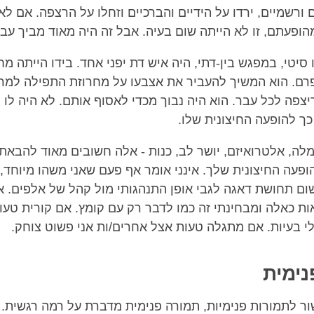
ורשמיים, ירדו על הידיים והברכיים וזחלו על הרצפה. אם לא
הופעתם, זו לא הייתה שום בעיה. אבל זה היה מאוד מביך עבו
יטי, במפגש בין-דתי, היה איש דת יפני אחד. בידו הייתה מ
רם. הוא המשיך להעביר את אצבעו על מחרוזת התפילה למר
צפה לכל עבר. הוא היה נבוך מכדי לאסוף אותם. לא היה לו 
כך להופעה החיצונית שלו.
ה, אלטרואיזם, יושר לב, כנות - אלה חשובים מאוד להבאת ר
פעה החיצונית שלך. אינני אומר אף פעם שאני משהו מיוחד, 
 שום תחושת דאגה לגבי אופן התנהגותי מול קהל של אלפים. א
ת כאלה ומבחינתי זה כמו לדבר רק עם קומץ. אם קורית טעות
י בעיות. אם מתגלה טעות אצל אחרים/ות אני פשוט צוחק.
נימית
ר לתמורות פנימיות, תמורה פנימית מדברת על רמה רגשית. 