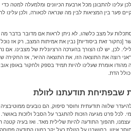
לכן עלינו להתבונן מכל ארבעת הכיוונים ומלמעלה למטה כדי
ים פער בין המציאות לבין מה שנראה לכאורה, ולכן עלינו לח
כלות על מצב כלשהו, לא ניתן לראות אם מדובר בדבר מה ח
ר [נחקור זאת ביסודיות] נבין את אמיתות המצב, רק אז נוכל
לילי. לכן, יש לנו הצורך בהערכה הרציונלית של מצבינו. אם נ
"אני רוצה את התוצאה הזו, את התוצאה ההיא", אז החקירה שלנו
 מהודו אומרת שעלינו להיות תמיד בספק ולחקור באופן אובי
כולל הדת.
 שבפתיחת תודעתנו לזולת
היעדר שלווה תודעתית וחוסר סיפוק, הם נובעים ממוטיבציה 
צְמי. לכל פרט מגיעה הזכות להתגבר על הסבל ולזכות באושר.
עצמנו, תהפוך התודעה להיות שלילית מאד. ואז בעיה קטנה 
 חוסר איזון. בחושבנו על הזולת כעל יקר כמונו התודעה פתוחה