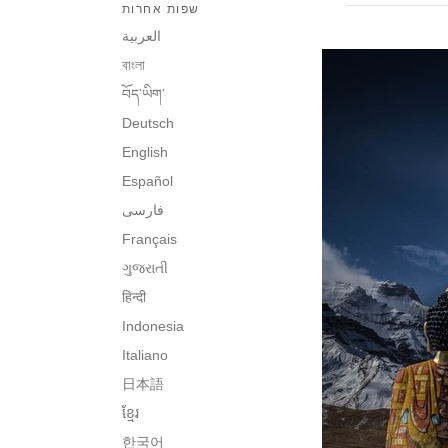
שפות אחרות
العربية
বাংলা
བོད་ཡིག་
Deutsch
English
Español
فارسی
Français
ગુજરાતી
हिन्दी
Indonesia
Italiano
日本語
ខ្មែរ
한국어