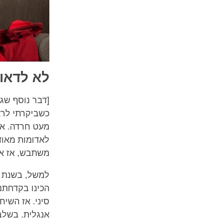
לא לדאוג
[דבר נוסף שגו
כשביקרתי לראש
מעט חרדה. אב
לאדומות מאוד
משתבש, אז אי
הכינו בקדחתנו
סיני. אז השי
אנגלית. בשלב