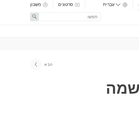
סרטונים
חֶשְׁבּוֹן
Enter
Search
search
term
הבא
גשמה