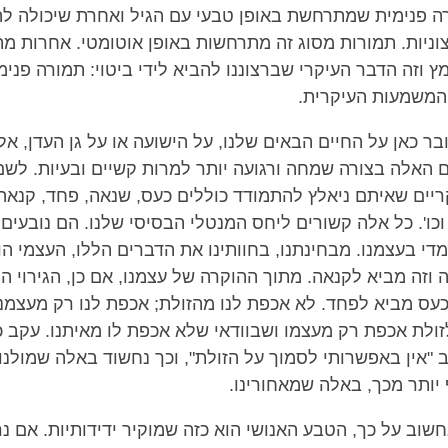
 פנימית שמתרחשת באופן טבעי עם הגיל ואחרת שיכולה ל
יצוניות. תמורות מסוג זה מתרחשות באופן אוטומטי. אחרות מ
 וזה הדבר העיקרי שברצוננו להביא לידי ביטוי: תמורה פני
ו המשמעות העיקרית.
בר כאן על החיים הבאים שלנו, על הישועה או על גן העדן, אל
 האלה בצורה שמחה ורגועה יותר למרות קשיים ובעיות. לשם
ריים שאיתם ניאלץ להתמודד כוללים כעס, שנאה, פחד, קנאה
כו'. כל אלה קשורים ליחס המנטלי הבסיסי שלנו. הם נובעים
מדי בעצמנו. מבחינתנו, בחוותינו את הדברים הללו, העצמי ה
 וזה מביא לקנאה. מתוך ההוקרה של עצמנו, אם כן, הגירוי ה
עס מביא לפחד. לא אכפת לנו מהזולת; אכפת לנו רק מעצמנו.
ולת אכפת רק מעצמו ושבוודאי שלא אכפת לו מאיתנו. עקב כ
 "אין באפשרותי לסמוך על הזולת", וכך נחשוד באלה שמולנו
 יותר מכך, באלה שמאחורינו.
חשוב על כך, הטבע האנושי הוא כזה שמוקיר ידידותיות. אם נר