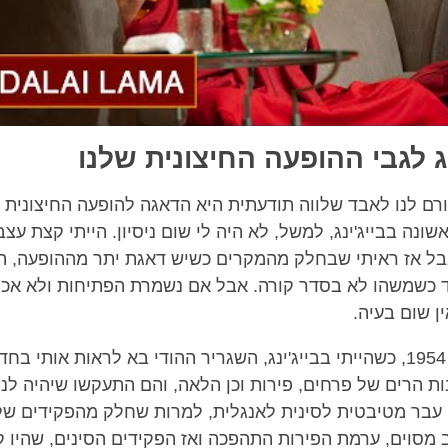
 לגבי ההופעה החיצונית שלנו
רם לנו לאבד שלווה תודעתית היא הדאגה להופעה החיצונית ש
ונה בבייג'ינג, למשל, לא היה לי שום ניסיון. הייתי קצת עצבנ
ל אז ראיתי שבחלק מהמקרים כשיש דאגת יתר מההופעה, הו
 כשמשהו לא בסדר קורה. אבל אם נשמרת הפתיחות ולא אכ
ן שום בעיה.
למשל, בשנת 1954, כשהייתי בבייג'ינג, השגריר ההודי בא לראות אותי ב
ת הרים של פרחים, פירות וכן הלאה, והם התעקשו שיהיה לנו
ח עבר מטיבטית לסינית לאנגלית, למרות שחלק מהפקידים שלי
 מסוים, ערמת הפירות התהפכה ואז הפקידים הסינים, שהיו ק