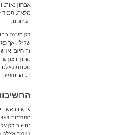
אבחון נאות, ו
מלאה. תמיד קי
הכיוונים.
רק מעצם ההסת
שלילי. אך כאש
זה חיובי או ש
מתוך רצון ש: 
מסורת נאלנדה
כל התחומים, 
החשיבות
עכשיו באשר ל
התרכזות בַּעַ
נחשוב רק על 
וייווצר אצלנו