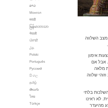
ລາວ
Монгол
मराठी
မြန်မာဘာသာ
नेपाली
 מצב השלווה
ਪੰਜਾਬੀ
پنجابی
Polski
עות אימון
. אבל אם
Português
ת מלאה
Русский
זוהי שלווה
සිංහල
தமிழ்
తెలుగు
השלכות בלתי
ไทย
. לא ראינו
Türkçe
ע מהיעדר