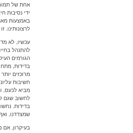
אחת של תמורה
ידי נסיבות ח
באמצעות מאמץ
לרצונותינו. ז
עכשיו, לא מדו
להתנהל בחיים
הגורמים העיק
בדידות, מתח ו
מרוכזים יותר 
חשיבות עליונה
מביא לכעס, וכ
לחשוב שגם לז
בדידות. נחשוב
שמצדדנו, ואף
בעיקרון, אם נ