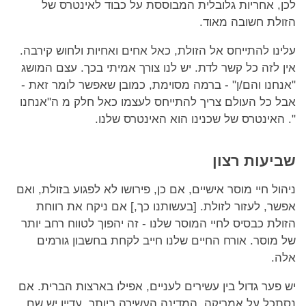
לכן, אחריות גלובלית המבוססת על כבוד לאינטרס של
הזולת חשובה מאוד.
עלינו להתייחס אל הזולת, כאל אחים ואחיות ולחוש קירבה.
אין לזה כל קשר לדת. יש לנו צורך אמיתי בכך. עצם המושג
"אנחנו והם/ן" - ברמה מסוימת, כמובן שאפשר לומר זאת -
אבל כל העולם צריך להתייחס לעצמו כאל חלק מ ה"אנחנו
". האינטרס של שכנינו הוא האינטרס שלנו.
שביעות רצון
ניהול חיי מוסר אישיים, אם כן, פירושו לא לפגוע בזולת, ואם
אפשר, לעזור לזולת. [בעשותנו כך,] אם ניקח את רווחת
הזולת כבסיס לחיי המוסר שלנו - זה יהפוך לטווח רחב יותר
של מוסר. אורח החיים שלנו חייב לקחת בחשבון גורמים
אלה.
יש פער גדול בין עשירים לעניים, אפילו בארצות הברית. אם
נסתכל על אמריקה, המדינה העשירה ביותר, עדיין יש שם