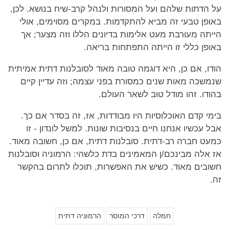
על הדתות שלהם ועל המסורות ולנהל קרב-שיח בנושא. לכן,
באופן טבעי זה מביא להתקדמות. במקרים מסוימים, אולי
הייתה מעורבת מעט אלימות בדיונים הללו וזה מצער; אך
באופן כללי זו הייתה התפתחות בריאה.
הודו, אם כן, היא דוגמה טובה מאוד לסובלנות דתית אמיתית
שנמשכה מאות שנים כמסורת בפני עצמה; וזה עדיין קיים
בהודו. זהו מודל טוב לשאר העולם.
בימי קדם האוכלוסיות היו מבודדות, אז, זה בסדר אם כך.
אבל עכשיו אנחנו חיים בנסיבות שונות. למשל לונדון - זו
כמעט חברה רב-דתית. סובלנות דתית, אם כן, חשובה מאוד.
אז אלה מבינכם/ן המאמינים בדת כלשהי: הרמוניה וסובלנות
חשובים מאוד. כשיש את האפשרות, תוכלו לתרום בהקשר
זה.
חמלה
דרכי המוסר
הרמוניה דתית