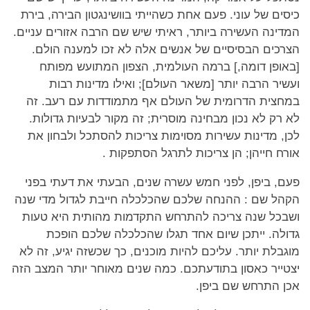
כיסים של עוני. פעם אחת כשהייתי בוושינגטון הבירה, בירת
המדינה העשירה ביותר, ראיתי שיש שם הרבה אזורים עניים.
הצרכים הבסיסיים של אנשים אלה לא זכו למענה הולם.
[באופן דומה,] ברמה העולמית, הצפון המתועש מפותח
ועשיר הרבה יותר [משאר העולם]; ואילו מדינות רבות
במחצית הדרומית של העולם אף מתמודדות עם רעב. זה
לא רק לא נכון מבחינה מוסרית; זה מקור לבעיות גדולות.
לכן, מדינות עשירות מסוימות צריכות להסתכל ולבחון את
אורח חייהן; הן צריכות לתרגל הסתפקות .
פעם, ביפן, לפני חמש עשרה שנים, הבעתי את דעתי בפני
הקהל שם : ההנחה שלכם שהכלכלה חייבת לגדול מדי שנה
ושבכל שנה צריכה להתרחש התקדמות מהותית היא טעות
גדולה. ייתכן שיום אחד תגלו שהכלכלה שלכם הופכת
מוגבלת יותר. עליכם להיות מוכנים, כך שכשזה יגיע, זה לא
יצטייר כאסון בתודעתכם. כמה שנים מאוחר יותר המצב הזה
אכן התרחש שם ביפן.