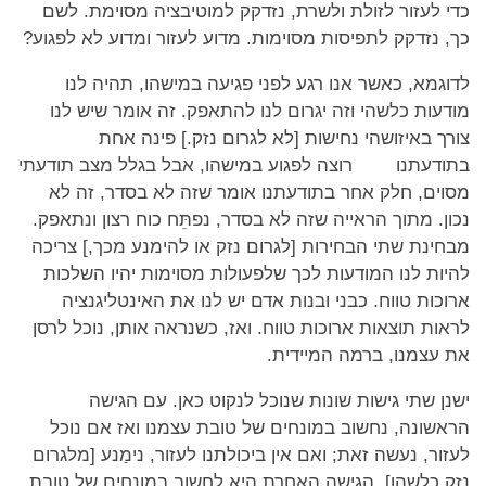
כדי לעזור לזולת ולשרת, נזדקק למוטיבציה מסוימת. לשם
כך, נזדקק לתפיסות מסוימות. מדוע לעזור ומדוע לא לפגוע?
לדוגמא, כאשר אנו רגע לפני פגיעה במישהו, תהיה לנו
מודעות כלשהי וזה יגרום לנו להתאפק. זה אומר שיש לנו
צורך באיזושהי נחישות [לא לגרום נזק.] פינה אחת
בתודעתנו רוצה לפגוע במישהו, אבל בגלל מצב תודעתי
מסוים, חלק אחר בתודעתנו אומר שזה לא בסדר, זה לא
נכון. מתוך הראייה שזה לא בסדר, נפתֵּח כוח רצון ונתאפק.
מבחינת שתי הבחירות [לגרום נזק או להימנע מכך,] צריכה
להיות לנו המודעות לכך שלפעולות מסוימות יהיו השלכות
ארוכות טווח. כבני ובנות אדם יש לנו את האינטליגנציה
לראות תוצאות ארוכות טווח. ואז, כשנראה אותן, נוכל לרסן
את עצמנו, ברמה המיידית.
ישנן שתי גישות שונות שנוכל לנקוט כאן. עם הגישה
הראשונה, נחשוב במונחים של טובת עצמנו ואז אם נוכל
לעזור, נעשה זאת; ואם אין ביכולתנו לעזור, נימַנע [מלגרום
נזק כלשהו]. הגישה האחרת היא לחשוב במונחים של טובת