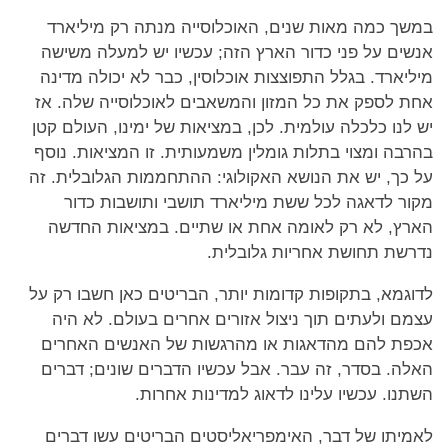
במשך כמה מאות שנים, האוכלוסייה מנתה רק מיליארד
אנשים על פני כדור הארץ הזה; עכשיו יש למעלה משישה
מיליארד. בגלל התפוצצות אוכלוסין, כבר לא יכולה מדינה
אחת לספק את כל המזון והמשאבים לאוכלוסייה שלה. אז
יש לנו כלכלה עולמית. לכן, במציאות של ימינו, העולם קטן
בהרבה ומצוי בתלות גומלין משמעותית. זו המציאות. נוסף
על כך, יש את הנושא האקולוגי: ההתחממות הגלובלית. זה
מקור לדאגה לכל ששת מיליארד תושבי ותושבות כדור
הארץ, לא רק לאומה אחת או שתיים. במציאות החדשה
נדרשת תחושת אחריות גלובלית.
לדוגמא, בתקופות קדומות יותר, הבריטים כאן חשבו רק על
עצמם ולעתים תוך ניצול אזורים אחרים בעולם. לא היה
אכפת להם מהדאגות או מהרגשות של האנשים האחרים
האלה. בסדר, זה עבר. אבל עכשיו הדברים שונים; דברים
השתנו. עכשיו עלינו לדאוג למדינות אחרות.
לאמיתו של דבר, האימפריאליסטים הבריטים עשו דברים