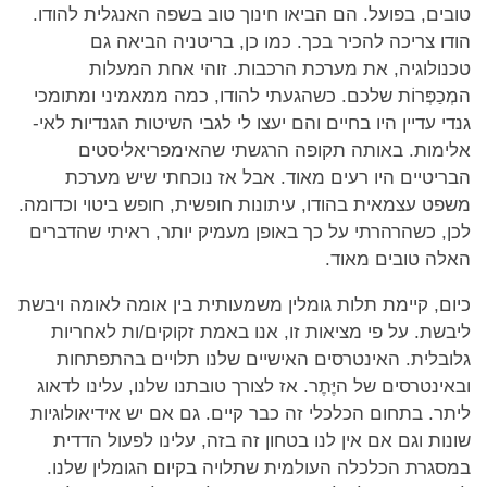
טובים, בפועל. הם הביאו חינוך טוב בשפה האנגלית להודו.
הודו צריכה להכיר בכך. כמו כן, בריטניה הביאה גם
טכנולוגיה, את מערכת הרכבות. זוהי אחת המעלות
המְכַפְּרוֹת שלכם. כשהגעתי להודו, כמה ממאמיני ומתומכי
גנדי עדיין היו בחיים והם יעצו לי לגבי השיטות הגנדיות לאי-
אלימות. באותה תקופה הרגשתי שהאימפריאליסטים
הבריטיים היו רעים מאוד. אבל אז נוכחתי שיש מערכת
משפט עצמאית בהודו, עיתונות חופשית, חופש ביטוי וכדומה.
לכן, כשהרהרתי על כך באופן מעמיק יותר, ראיתי שהדברים
האלה טובים מאוד.
כיום, קיימת תלות גומלין משמעותית בין אומה לאומה ויבשת
ליבשת. על פי מציאות זו, אנו באמת זקוקים/ות לאחריות
גלובלית. האינטרסים האישיים שלנו תלויים בהתפתחות
ובאינטרסים של היֶּתֶר. אז לצורך טובתנו שלנו, עלינו לדאוג
ליתר. בתחום הכלכלי זה כבר קיים. גם אם יש אידיאולוגיות
שונות וגם אם אין לנו בטחון זה בזה, עלינו לפעול הדדית
במסגרת הכלכלה העולמית שתלויה בקיום הגומלין שלנו.