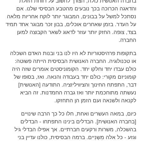
בחברה האנושית כולה, הצורך לחשוב על רווחת הזולת
והדאגה הכרוכה בכך נובעים מהטבע הבסיסי שלנו. אם
נסתכל למשל על בבונים, המבוגר יותר לוקח אחריות מלאה
על העדר. בזמן שאחרים אוכלים, בבון זכר מבוגר אחד תמיד
בצד, צופה. החזק יותר עוזר לדאוג לשאר הקבוצה למען
החברה.
בתקופות פרהיסטוריות לא היו לנו בני ובנות האדם השכלה
או טכנולוגיה. החברה האנושית הבסיסית הייתה פשוטה:
כולם עבדו יחד וחלקו יחד. הקומוניסטים אומרים שזה היה
קומוניזם מקורי: כולם יחד בעבודה והנאה. ואז, בסופו של
דבר, התפתח החינוך והציוויליזציה. התודעה [האנושית]
נעשתה מתוחכמת יותר ואז גברה החמדנות. זה הביא
לקנאה ולשנאה ועם הזמן הן התחזקו.
כיום, במאה העשרים ואחת, חלו כל כך הרבה שינויים
[בחברה האנושית]. הבדלים בינינו התפתחו - הבדלים
בהשכלה, משרות ורקעים חברתיים. אך אפילו הבדלי גיל
וגזע - כל אלה מִשְנִיים. ברמה הבסיסית, כולנו עדיין בני