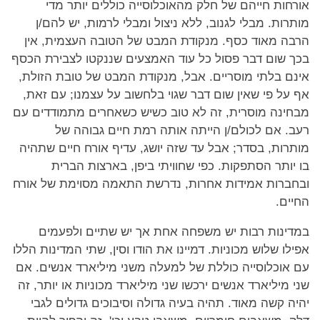
אורחות חייהם של חלק מהאוכלוסייה כוללים יותר מדי
מותרות. מבלי לגנוב, ללא ניצול ומבלי לרמות, יש להם/ן
הרבה מאוד כסף. מנקודת המבט של הטובה העצמית, אין
בכך שום דבר פסול כל עוד האמצעים שננקטו לצבירת הכסף
אינם בלתי מוסריים. אבל, מנקודת המבט של טובת הזולת,
אף על פי שאין שום דבר שגוי בלחשוב על עצמנו; עם זאת,
מבחינה מוסרית, זה לא טוב כשיש כשאחרים מתמודדים עם
רעב. אם לכולם/ן הייתה אותה רמת חיים גבוהה של
מותרות, בסדר; אבל עד שזה יושג, עדיף אורח חיים שתהיה
בו יותר הסתפקות. כפי שחוויתי ביפן, בארצות הברית
ובחברות אמידות אחרות, נדרשת התאמה מסוימת של אורח
החיים.
במדינות רבות יש משפחה אחת אך יש שתיים ולפעמים
אפילו שלוש מכוניות. דמיינו את הודו וסין, שתי המדינות הללו
עם אוכלוסייה כוללת של למעלה משני מיליארד אנשים. אם
שני מיליארד אנשים ירכשו שני מיליארד מכוניות או יותר, זה
יהיה קשה מאוד. תהיה בעיה גדולה וסיבוכים גדולים לגבי