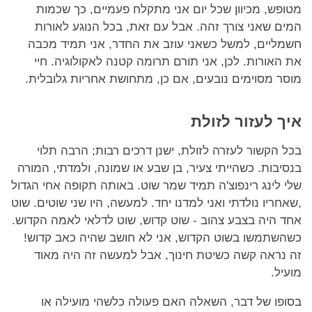
מטופש, מכיוון שכל יום אני מתקלח פעמיים, כך שכמות
המים שאני צורך זהה. אבל עם זאת, בכל הנוגע לאורות
חשמליים, למשל כשאני עוזב את החדר, אני תמיד מכבה
את האורות. לכן, אני תורם תרומה קטנה לאקולוגיה. חיי
מוסר מסוימים נובעים, אם כן, מתחושת אחריות גלובלית.
איך לעזור לזולת
בכל הקשור לעזרה לזולת, ישנן דרכים רבות; הרבה תלוי
בנסיבות. כשהייתי צעיר, בן שבע או שמונה, ולמדתי, המורה
שלי לינג רינפוצ'ה תמיד שמר שוט. באותה תקופה אחי הגדול
,שאחריו נולדתי ואני למדנו יחד. למעשה, היו שני שוטים. שוט
אחד היה בצבע צהוב - שוט קדוש, שוט לדלאי לאמה הקדוש.
כשהשתמשו בשוט הקדוש, אני לא חושב שהיה כאב קדוש!
זה נראה קשה כשיטת חינוך, אבל למעשה זה היה מאוד
מועיל.
בסופו של דבר, השאלה האם פעולה כלשהי מועילה או