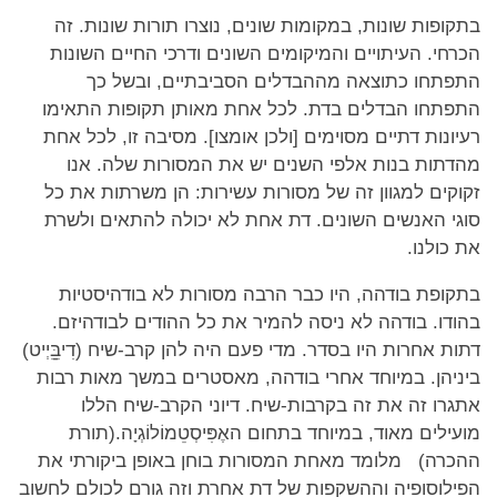
בתקופות שונות, במקומות שונים, נוצרו תורות שונות. זה
הכרחי. העיתויים והמיקומים השונים ודרכי החיים השונות
התפתחו כתוצאה מההבדלים הסביבתיים, ובשל כך
התפתחו הבדלים בדת. לכל אחת מאותן תקופות התאימו
רעיונות דתיים מסוימים [ולכן אומצו]. מסיבה זו, לכל אחת
מהדתות בנות אלפי השנים יש את המסורות שלה. אנו
זקוקים למגוון זה של מסורות עשירות: הן משרתות את כל
סוגי האנשים השונים. דת אחת לא יכולה להתאים ולשרת
את כולנו.
בתקופת בודהה, היו כבר הרבה מסורות לא בודהיסטיות
בהודו. בודהה לא ניסה להמיר את כל ההודים לבודהיזם.
דתות אחרות היו בסדר. מדי פעם היה להן קרב-שיח (דִיבֵֵֵֵּיְיט)
ביניהן. במיוחד אחרי בודהה, מאסטרים במשך מאות רבות
אתגרו זה את זה בקרבות-שיח. דיוני הקרב-שיח הללו
מועילים מאוד, במיוחד בתחום האֶפִּיסְטֵמוֹלוֹגְיָה.(תורת
ההכרה) מלומד מאחת המסורות בוחן באופן ביקורתי את
הפילוסופיה וההשקפות של דת אחרת וזה גורם לכולם לחשוב