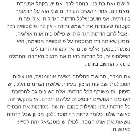
וליישם זאת בתוכנו. בנוסף לכך, אם יש בקהל אנשי דת
ומאמינים, אחד הדגשים העיקריים שלי הוא על הרמוניה
בין-דתית. אני חושב שלכל הדתות הגדולות, אולי פחות
לקטנות שעובדות את השמש והירח - אין להן פילוסופיה רבה
- אבל לרוב הדתות הגדולות יש פילוסופיה או תיאולוגיה.
ומכיוון שאותה דת מבוססת על פילוסופיה מסוימת, היא
נשמרת במשך אלפי שנים. אך למרות ההבדלים
הפילוסופיים, כל הדתות רואות את תרגול האהבה והחמלה
כתרגול החשוב ביותר.
עם חמלה, תחושת הסליחה מגיעה אוטומטית, ואז עולות
הסובלנות ושביעות הרצון. בעזרת שלושת הגורמים הללו, יש
סיפוק. זה משותף לכל הדתות. אלה חשובים גם להרחבת
הערכים האנושיים הבסיסיים עליהם דיברנו. אז בהקשר זה,
כל הדתות שלנו מועילות במובן זה שהן מקדמות את הבסיס
לאושר שלנו, כלומר לחיות חיי מוסר. לכן, מכיוון שכל הדתות
נושאות את אותו המסר, לכולן יש פוטנציאל זהה לסייע
לאנושות.