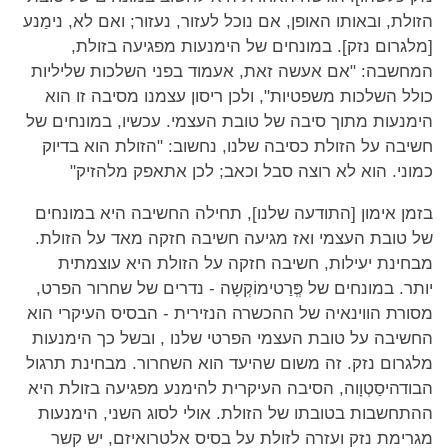
הזולת, ובאותו האופן, אם נוכל לעזור, נעזור; ואם לא, נימַנע
[מלגרום נזק]. במונחים של הימנעות מפגיעה בזולת,
המחשבה: "אם אעשה זאת, אעמוד בפני השלכות שליליות
כולל השלכות משפטיות", ולכן ריסון עצמנו מסיבה זו הוא
הימנעות מתוך סיבה של טובת העצמי. עכשיו, במונחים של
חשיבה על הזולת כסיבה שלנו, נחשוב: "הזולת הוא בדיוק
כמוני. הוא לא רוצה סבל וכאב; לכן אתאפק מלהזיק"
בזמן אימון [התודעה שלנו], תחילה החשיבה היא במונחים
של טובת העצמי ואז מגיעה חשיבה חזקה מאד על הזולת.
מבחינת יעילות, חשיבה חזקה על הזולת היא עוצמתית
יותר. במונחים של פְְּרַטימוֹקְשָה - נדרים של שחרור הפרט,
מסורת הווינאיה של ההכשרה הנזירית - הבסיס העיקרי הוא
החשיבה על טובת העצמי הפרטי שלנו , ובשל כך הימנעות
מלגרום נזק. זה משום שהיעד הוא השחרור. מבחינת תרגול
הבודהיסַטְוָוה, הסיבה העיקרית להימנע מפגיעה בזולת היא
ההתחשבות בטובתו של הזולת. אולי לסוג השני, הימנעות
מגרימת נזק ועזרה לזולת על בסיס אלטרואיזם, יש קשר