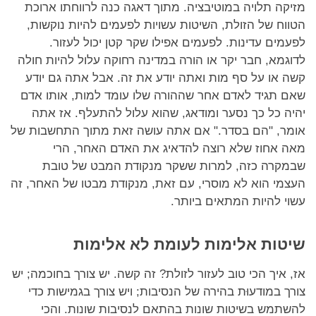
מזיקה תלויה במוטיבציה. מתוך דאגה כנה לרווחתו ארוכת
הטווח של הזולת, השיטות עשויות לפעמים להיות נוקשות,
לפעמים עדינות. לפעמים אפילו שקר קטן יכול לעזור.
לדוגמא, חבר יקר או הורה במדינה רחוקה עלול להיות חולה
קשה או על סף מות ואתה יודע את זה. אבל אתה גם יודע
שאם תגיד לאדם אחר שההורה שלו עומד למות, אותו אדם
יהיה כל כך נסער ומודאג, שהוא עלול להתעלף. אז אתה
אומר, "הם בסדר." אם אתה עושה זאת מתוך התחשבות של
מאה אחוז שלא רוצה להדאיג את האדם האחר, הרי
שבמקרה כזה, למרות ששקר מנקודת המבט של טובת
העצמי הוא לא מוסרי, עם זאת, מנקודת מבטו של האחר, זה
עשוי להיות המתאים ביותר.
שיטות אלימות לעומת לא אלימות
אז, איך הכי טוב לעזור לזולת? זה קשה. יש צורך בחוכמה; יש
צורך במודעוּת בהירה של הנסיבות; ויש צורך בגמישות כדי
להשתמש בשיטות שונות בהתאם לנסיבות שונות. והכי