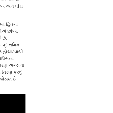
ુઃખ અને પીડા
્વ-હિતના
ારીએ છીએ.
 છે.
 - પ્રાથમિક
પહોંચાડવાથી
ોધિસત્વ
ય કારણ અન્યના
ંત્રણ કરવું
 જોડાણ છે