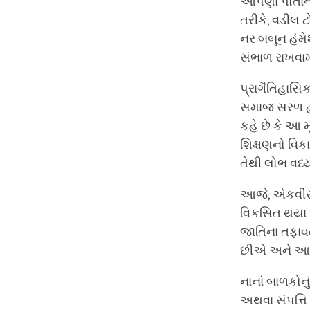
આપણા પોતાના
તરીકે, વડીલ ટ
નર બબૂન હંમે
સંભાળ રાખવામા
પ્રાગૈતિહાસિ
સમાજ સરળ હતો
કહે છે કે આ 
શિક્ષણનો વિક
તેથી લોભ વધ્
આજે, એકવીસમ
વિકસિત થયા છ
જાતિના તફાવત
છીએ અને આપણ
નાનાં બાળકોનુ
અથવા સંપત્તિ