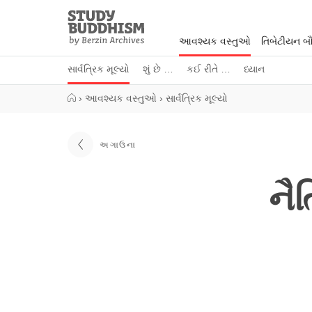
Close
Study
Buddhism
આવશ્યક વસ્તુઓ
તિબેટીયન બૌદ
Home
સાર્વત્રિક મૂલ્યો
શું છે …
કઈ રીતે …
ધ્યાન
›
આવશ્યક વસ્તુઓ
›
સાર્વત્રિક મૂલ્યો
અગાઉના
નૈ