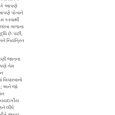
ણ કે આપણે
આપણે પોતાને
 આમ કરવાથી
લાંબા ગાળાના
્ધિ છે. પછી,
ને નિયંત્રિત
પણી જાતના
પણે તેમ
ાન
ં વિચારવાનો
; અને જો
સાન
ે કાયદાકીય
ને લીધે
તરીકે અન્ય