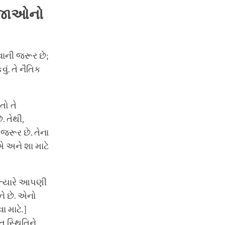
જાઓનો
ાની જરૂર છે;
. તે નૈતિક
તો તે
 તેથી,
જરૂર છે. તેના
 અને શા માટે
ત્યારે આપણી
ે છે. એનો
 માટે.]
ત સ્થિતિને