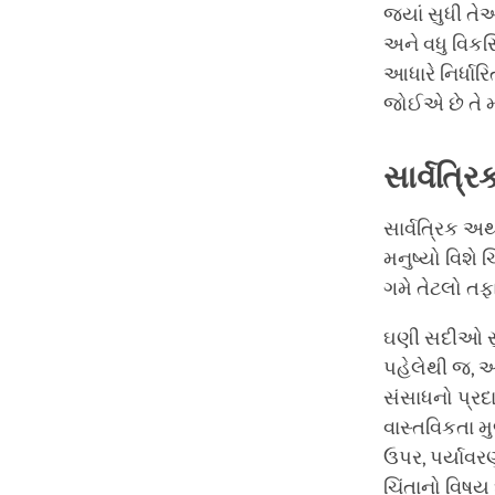
જ્યાં સુધી તે
અને વધુ વિકસ
આધારે નિર્ધા
જોઈએ છે તે મળ
સાર્વત્રિ
સાર્વત્રિક અ
મનુષ્યો વિશે ચ
ગમે તેટલો તફ
ઘણી સદીઓ સુ
પહેલેથી જ, અ
સંસાધનો પ્રદ
વાસ્તવિકતા મુજ
ઉપર, પર્યાવર
ચિંતાનો વિષય 