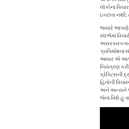
લોકોના વિચાર
ઇચ્છતા નથી; ત
જ્યારે આપણે
સંદર્ભમાં વ
અસરકારકતાના સ
પ્રતિમોક્ષના
સં
આધાર એ આપણા 
નિયંત્રણ કરી
પ્રેક્ટિસની 
હિતોની વિચાર
અને અન્યને પ
જેના વિશે હું વા