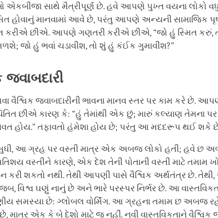
ઓ એકબીજા સાથે મૈત્રીપૂર્ણ છે. હવે આપણે પુખ્ત વયના લોકો વધુ
િત હોવાનું માનવામાં આવે છે, પરંતુ આપણે અન્યની સામાજિક પૃષ
રિત કરીએ છીએ. આપણે ગણતરી કરીએ છીએ, “જો હું સ્મિત કરું, તો
શે; જો હું ભવાં ચડાવીશ, તો શું હું કંઈક ગુમાવીશ?"
ક
જવાબદારી
થવા વૈશ્વિક જવાબદારીની ભાવના માનવ સ્તર પર કામ કરે છે. આ
િંતિત છીએ કારણ કે: “હું તેમાંથી એક છું; મારું કલ્યાણ તેમના પર 
ાવત હોય." તફાવતો હંમેશા હોય છે; પરંતુ આ મદદરૂપ થઈ શકે છે
ધી, આ ગ્રહ પર વસ્તી માત્ર એક અબજ લોકો હતી; હવે છ અબ
તિશય વસ્તીને કારણે, એક દેશ તેની પોતાની વસ્તી માટે તમામ 
ાન કરી શકતો નથી. તેથી આપણી પાસે વૈશ્વિક અર્થતંત્ર છે. તેથ
બ, વિશ્વ ઘણું નાનું છે અને ભારે પરસ્પર નિર્ભર છે. આ વાસ્તવિકતા
ણીય સમસ્યા છે: ગ્લોબલ વોર્મિંગ. આ ગ્રહના તમામ છ અબજ ર
છે, માત્ર એક કે બે દેશો માટે જ નહીં. નવી વાસ્તવિકતાને વૈશ્વિ