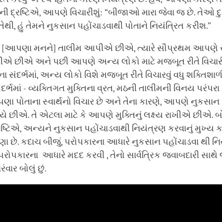
ની દ્રષ્ટિએ, આપણે વિચારીશું: “બીજાઓ મારા જેવા જ છે. તેઓ દ
ેથી, હું તેમને નુકસાન પહોંચાડવાથી પોતાને નિયંત્રિત કરીશ."
 [આપણા મનને] તાલીમ આપીએ છીએ, ત્યારે સૌપ્રથમ આપણે સ
િચારીએ છીએ અને પછી આપણે અન્ય લોકો માટે મજબૂત રીતે વિચ
ંદર્ભમાં, અન્ય લોકો વિશે મજબૂત રીતે વિચારવું વધુ શક્તિશાળી
દર્ભમાં - વ્યક્તિગત મુક્તિના વ્રત, મઠની તાલીમની વિનય પરંપરા
પોતાના સ્વાર્થનો વિચાર છે અને તેના કારણે, આપણે નુકસાન 
યે છીએ. તે એટલા માટે કે આપણે મુક્તિનું લક્ષ્ય રાખીએ છીએ. બ
દ્રષ્ટિએ, અન્યને નુકસાન પહોંચાડવાથી નિયંત્રણ કરવાનું મુખ્
ણા છે. કદાચ બીજું, પરોપકારના આધારે નુકસાન પહોંચાડવા થી નિય
રોપકારના આધારે મદદ કરવી , તેનો સાર્વત્રિક જવાબદારી સાથે
રંવાર બોલું છું.