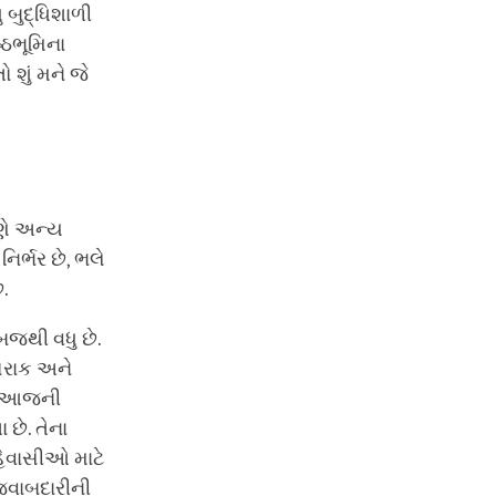
 બુદ્ધિશાળી
્ઠભૂમિના
 શું મને જે
પણે અન્ય
નિર્ભર છે, ભલે
.
જથી વધુ છે.
ખોરાક અને
ી, આજની
 છે. તેના
હેવાસીઓ માટે
ક જવાબદારીની