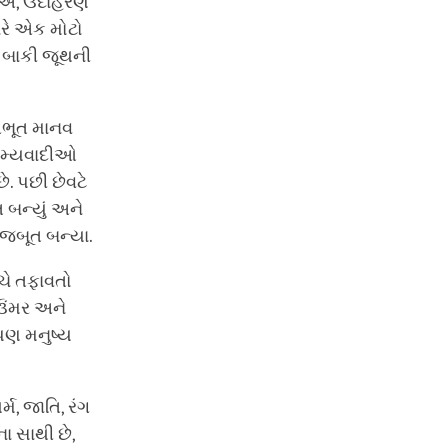
ોઈએ, ઉદાહરણ
ારે એક મોટો
ે બાકી જૂથની
ૂળભૂત માનવ
સામ્યવાદીઓ
ે. પછી છેવટે
 બન્યું અને
મજબૂત બન્યા.
ચે તફાવતો
 ઉંમર અને
પણ મનુષ્ય
મ, જાતિ, રંગ
ા સાથી છે,