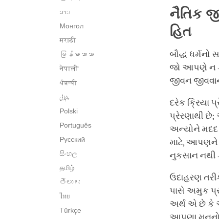
નૈતિક
જ
ລາວ
Монгол
હિત
मराठी
બૌદ્ધ ધર્મનો
မြန်မာဘာသာ
જો આપણે ન કર
नेपाली
જીવન જીવવાનો
ਪੰਜਾਬੀ
پنجابی
દરેક ક્રિયા 
Polski
પ્રેરણાથી છે
Português
અન્યોને મદદ ક
Русский
માટે, આપણને
සිංහල
નુકસાન નથી 
தமிழ்
ઉદાહરણ તરીક
తెలుగు
પાસે અમુક પ્
ไทย
અર્થ એ છે કે
Türkçe
આપણા મનનો એક