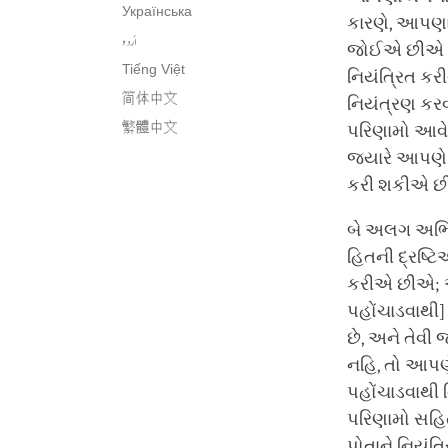
Українська
કારણે, આપણા
اُردو
જોઈએ છીએ કે
Tiếng Việt
નિયંત્રિત કર
简体中文
નિયંત્રણ કરવ
繁體中文
પરિણામો આવે છ
જ્યારે આપણે 
કરી શકીએ છ
બે અલગ અભિ
હિતની દ્રષ્
કરીએ છીએ; 
પહોંચાડવાથી]
છે, અને તેવ
નહિ, તો આપણ
પહોંચાડવાથી 
પરિણામો સહિત
પોતાને નિયંત