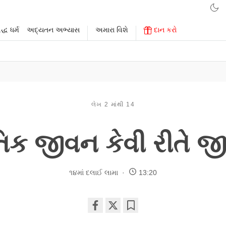
્ધ ધર્મ
અદ્યતન અભ્યાસ
અમારા વિશે
દાન કરો
લેખ 2 માંથી 14
તિક જીવન કેવી રીતે જીવ
૧૪માં દલાઈ લામા
13:20
Share
Bookmark