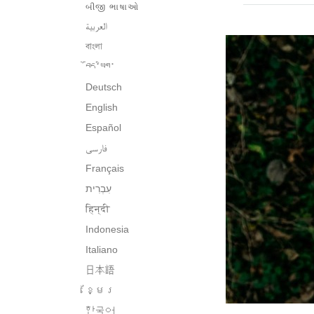
બીજી ભાષાઓ
العربية
বাংলা
བོད་ཡིག་
Deutsch
English
Español
فارسی
Français
हिन्दी
Indonesia
Italiano
日本語
ខ្មែរ
한국어