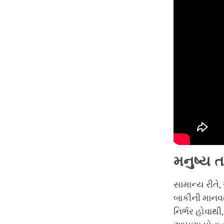
મનુષ્ય
ત
સામાન્ય રીતે
બાકીની માનવત
નિર્ભર હોવાથી