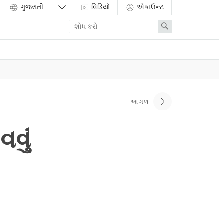
વિડિયો
એકાઉન્ટ
Enter
Search
search
term
આગળ
વું