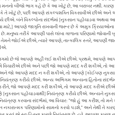
 મનનો બીજો ભાગ કહે છે કે આ ખોટું છે, આ બરાબર નથી. કાર
 તે ખોટું છે, પછી આપણે સંકલ્પશક્તિ વિકસાવીએ છીએ અને 
ીયે છીએ. બંને વિકલ્પોના સંદર્ભમાં [નુકસાન પહોંચાડવા અથવા
ા માટે,] આપણે જાગૃતિ રાખવાની જરૂર છે કે અમુક ક્રિયાઓના 
ે. મનુષ્ય તરીકે આપણી પાસે લાંબા ગાળાના પરિણામો જોવાની બુદ
તેમને જોઈએ છીએ, ત્યારે આપણે, તાત્કાલિક સ્તરે, આપણી જાત
ીએ.
ગમો છે જે આપણે અહીં લઈ શકીએ છીએ. પ્રથમે, આપણે આ
ટિએ વિચારીએ છીએ અને પછી જો આપણે મદદ કરી શકીએ, તો આ
અને જો આપણે મદદ ન કરી શકીએ, તો આપણે [કોઈપણ નુકસ
 નિયંત્રણ કરીયે છીએ. અન્ય અભિગમ અન્યના હિતોના સંદર્ભમા
ી જ રીતે, જો આપણે મદદ કરી શકીએ, તો આપણે મદદ કરીએ છીએ
ે [નુકસાન પહોંચાડવાથી] નિયંત્રણ કરીયે છીએ. અન્યને નુક
નિયંત્રણ કરવાના સંદર્ભમાં, આ વિચાર: "જો હું આ કરીશ, તો મન
 નકારાત્મક પરિણામોનો સામનો કરવો પડશે," અને તેથી તે કારણ
્રિત કરવું એ સ્વ-હિતના કારણે નિયંત્રણ છે. હવે, આપણા કારણ 