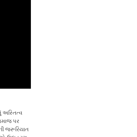
 અસ્તિત્વ
 સમાજ પર
વાની જરૂરિયાત