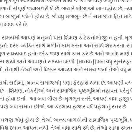
 મૂળભૂત સ્વભાવમાંથી ઉત્પન્ન થાય છે. જો આપણે બબૂનને જ
ોળાની સંપૂર્ણ જવાબદારી લે છે. જ્યારે બીજાઓ ખાતા હોય છે, ત્ય
શા બાજુમાં જોતો હોય છે. જે વધુ મજબૂત છે તે સમાજના હિત માટ
ં મદદ કરે છે.
ક સમયમાં આપણે મનુષ્યો પાસે શિક્ષણ કે ટેકનોલોજી ન હતી. મ
: દરેક વ્યક્તિ સાથે મળીને કામ કરતા અને સાથે શેર કરતા. 
મૂળ સામ્યવાદ હતો: દરેક જણ સાથે કામ કરે છે અને આનંદ માણે છ
ાસ થયો અને આપણને સભ્યતા મળી. [માનવનું] મન વધુ સુસંસ્કૃત
યો. તેનાથી ઈર્ષ્યા અને ધિક્કાર આવ્યા અને સમય જતાં તેઓ વધુ 
ી સદીમાં, [માનવ સમાજમાં] ઘણા ફેરફારો થયા છે. આપણી વચ્
ે – શિક્ષણ, નોકરીઓ અને સામાજિક પૃષ્ઠભૂમિમાં તફાવત. પરંતુ
ો હોવા છતાં - આ બધા ગૌણ છે. મૂળભૂત સ્તરે, આપણે બધા હજી 
ે બધા સમાન છીએ. આ કેટલાય હજાર વર્ષ પહેલાનું સ્તર છે.
ં વલણ એવું હોય છે. તેઓ અન્ય બાળકોની સામાજિક પૃષ્ઠભૂમિ, ધર્
 વિશે ધ્યાન આપતા નથી. તેઓ બધા સાથે રમે છે; તેઓ સાચા રમતન