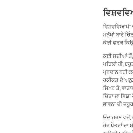
ਵਿਸ਼ਵਵਿਆਪ
ਵਿਸ਼ਵਵਿਆਪੀ ਜਾ
ਮਨੁੱਖਾਂ ਬਾਰੇ ਚਿ
ਕੋਈ ਫਰਕ ਕਿਉਂ 
ਕਈ ਸਦੀਆਂ ਤੋਂ
ਪਹਿਲਾਂ ਹੀ, ਬ
ਪ੍ਰਦਾਨ ਨਹੀਂ
ਹਕੀਕਤ ਦੇ ਅਨੁ
ਸਿਖਰ ਤੇ, ਵਾਤਾ
ਚਿੰਤਾ ਦਾ ਵਿਸ਼ਾ
ਭਾਵਨਾ ਦੀ ਜ਼ਰੂ
ਉਦਾਹਰਣ ਵਜੋਂ, 
ਹੋਰ ਖੇਤਰਾਂ ਦਾ ਸ