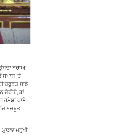
ੈ, ਉਸਦਾ ਬਚਾਅ
 ਸਮਾਜ 'ਤੇ
 ਜ਼ਰੂਰਤ ਸਾਡੇ
ਨ ਦੇਈਏ, ਤਾਂ
ਨ ਹਮੇਸ਼ਾਂ ਪਾਸੇ
ਵਿੱਚ ਮਜਬੂਤ
 ਮੁਢਲਾ ਮਨੁੱਖੀ