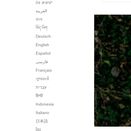
ਹੋਰ ਭਾਸ਼ਾਵਾਂ
العربية
বাংলা
བོད་ཡིག་
Deutsch
English
Español
فارسی
Français
ગુજરાતી
हिन्दी
Indonesia
Italiano
日本語
ខ្មែរ