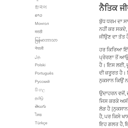
ਨੈਤਿਕ ਜੀ
한국어
ລາວ
ਬੁੱਧ ਧਰਮ ਦਾ ਸਾ
Монгол
ਨਹੀਂ ਕਰ ਸਕਦੇ, 
मराठी
ਜੀਉਣ ਦਾ ਤੱਤ 
မြန်မာဘာသာ
नेपाली
ਹਰ ਕਿਰਿਆ ਇੱਕ ਪ
پنجابی
ਪ੍ਰੇਰਣਾ ਤੋਂ ਆਉ
ਹੈ। ਇਸ ਲਈ, ਦ
Polski
ਦੀ ਜ਼ਰੂਰਤ ਹੈ।
Português
ਨੁਕਸਾਨ ਕਿਉਂ ਨਹ
Русский
සිංහල
ਉਦਾਹਰਨ ਵਜੋਂ, ਜਦੋ
தமிழ்
ਜਿਸ ਕਰਕੇ ਅਸੀਂ 
తెలుగు
ਲੋੜ ਹੈ [ਨੁਕਸਾਨ
ไทย
ਹੈ, ਪਰ ਕਿਸੇ ਖਾ
Türkçe
ਇਹ ਗਲਤ ਹੈ, ਇਹ