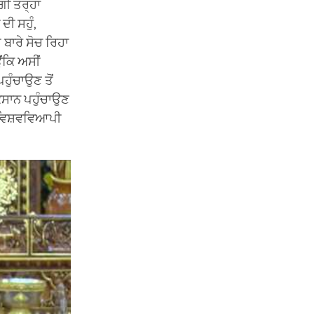
ਗੀ ਤਰ੍ਹਾਂ
ੀ ਸਹੁੰ,
ਬਾਰੇ ਸੋਚ ਰਿਹਾ
ਂਕਿ ਅਸੀਂ
ਹੁੰਚਾਉਣ ਤੋਂ
ੁਕਸਾਨ ਪਹੁੰਚਾਉਣ
ਾ ਵਿਸ਼ਵਵਿਆਪੀ