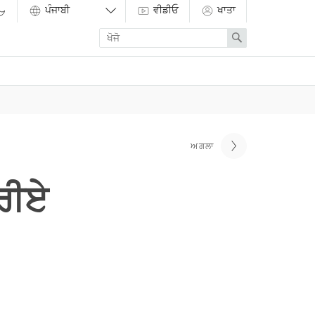
ਵੀਡੀਓ
ਖਾਤਾ
Enter
Search
search
term
ਅਗਲਾ
ਕਰੀਏ