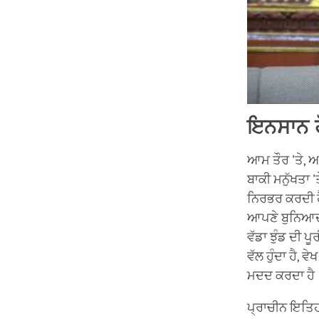
ਇਨਸਾਨ ਹੋ
ਆਮ ਤੌਰ 'ਤੇ, ਅ
ਬਾਕੀ ਮਨੁੱਖਤਾ
ਨਿਰਭਰ ਕਰਦੀ ਹ
ਆਪਣੇ ਬੁਨਿਆਦੀ 
ਵੱਡਾ ਝੁੰਡ ਦੀ ਪੂ
ਵੱਲ ਹੁੰਦਾ ਹੈ,
ਮਦਦ ਕਰਦਾ ਹੈ
ਪ੍ਰਾਚੀਨ ਇਤਿਹਾਸ